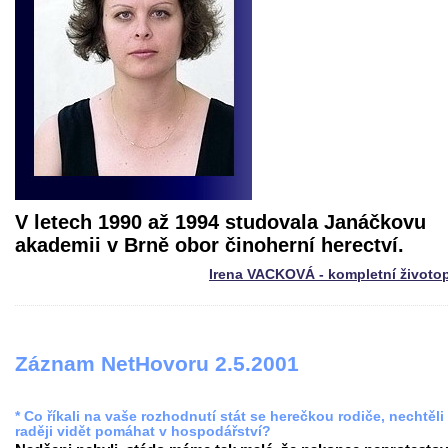
V letech 1990 až 1994 studovala Janáčkovu
akademii v Brně obor činoherní herectví.
Irena VACKOVÁ - kompletní životo
Záznam NetHovoru 2.5.2001
* Co říkali na vaše rozhodnutí stát se herečkou rodiče, nechtěli
raději vidět pomáhat v hospodářství?