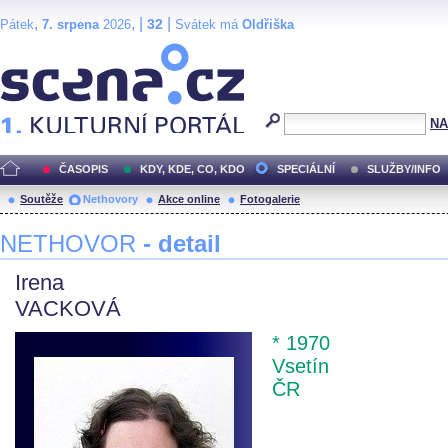
,
, |
|
32
Pátek
7. srpena
2026
Svátek má
Oldřiška
Scéna.cz
NA
ČASOPIS
KDY, KDE, CO, KDO
SPECIÁLNÍ
SLUŽBY/INFO
Soutěže
Nethovory
Akce online
Fotogalerie
NETHOVOR
- detail
Irena
VACKOVÁ
* 1970
Vsetín
ČR