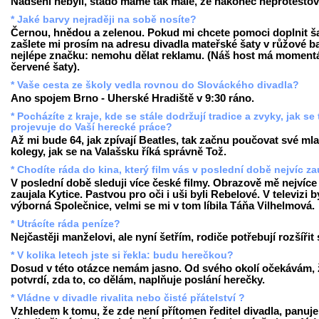
Nadšeni nebyli, stádo máme tak malé, že nakonec neprotestova
* Jaké barvy nejraději na sobě nosíte?
Černou, hnědou a zelenou. Pokud mi chcete pomoci doplnit ša
zašlete mi prosím na adresu divadla mateřské šaty v růžové b
nejlépe značku: nemohu dělat reklamu. (Náš host má moment
červené šaty).
* Vaše cesta ze školy vedla rovnou do Slováckého divadla?
Ano spojem Brno - Uherské Hradiště v 9:30 ráno.
* Pocházíte z kraje, kde se stále dodržují tradice a zvyky, jak se
projevuje do Vaší herecké práce?
Až mi bude 64, jak zpívají Beatles, tak začnu poučovat své ml
kolegy, jak se na Valašsku říká správně Tož.
* Chodíte ráda do kina, který film vás v poslední době nejvíc za
V poslední době sleduji více české filmy. Obrazově mě nejvíce
zaujala Kytice. Pastvou pro oči i uši byli Rebelové. V televizi b
výborná Společnice, velmi se mi v tom líbila Táňa Vilhelmová.
* Utrácíte ráda peníze?
Nejčastěji manželovi, ale nyní šetřím, rodiče potřebují rozšířit
* V kolika letech jste si řekla: budu herečkou?
Dosud v této otázce nemám jasno. Od svého okolí očekávám, 
potvrdí, zda to, co dělám, naplňuje poslání herečky.
* Vládne v divadle rivalita nebo čisté přátelství ?
Vzhledem k tomu, že zde není přítomen ředitel divadla, panuje