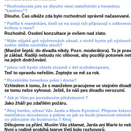
* Rozhodovala jste se dlouho mezi mateřstvím a hereckou
"kariérou"?
Dlouho. Čas ulkáže zda bylo rozhodnutí správně načasované.
* Patříte k maminkám, kteří se na svoji roli připravují s odborno
knihou v ruce?
Rozhodně. Osobní konzultace je ovšem nad zlato.
* Máte nějaké gró výchovných zásad, z nichž byste při výchově
svého dítěte nechtěla slevit?
(Manžel šeptá: do divadla nikdy. Pozn. moderátora). To je prav
je základ. Raději nebudu nic slibovat, aby později potomek net
na jejich dodržování.
* jakou roli byste chtela ztvarnit z del w.shakespeara_
Teď to opravdu neřeším. Zeptejte se mě za rok.
* Rozebíráte hereckou práci i doma?
Vzhledem k tomu, že s manželem pracujeme ve stejném divadl
se tomu nelze vyhnout. Ještě, že náš pes divadlu nerozumí.
* Jak je Vám po povedeném představení ?
Jako žháři po zdařilém požáru.
* Ahoj Irenko, zdraví Vás Jarda a Marie Kynclovi. Přejeme krásn
mateřskou dovolenou a ptáme se jak se bude jmenovat mimink
co plánujete do budoucna ? Ahoj
Děkujeme za přání. Musím Vás zklamat, Jarda ani Marie to ne
Nyní v rodině probíhá teprve třetí kolo rozhovorů.