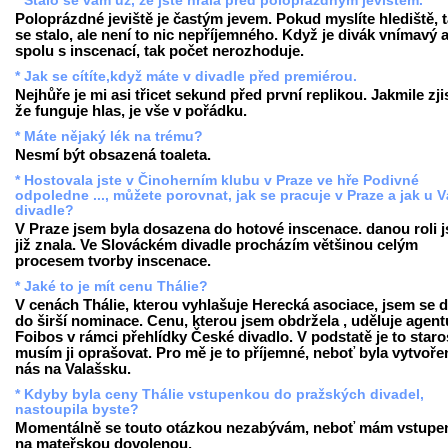
* Stalo se vám už, že jste hrála před poloprázdným jevištěm.
Poloprázdné jeviště je častým jevem. Pokud myslíte hlediště, t
se stalo, ale není to nic nepříjemného. Když je divák vnímavý a
spolu s inscenací, tak počet nerozhoduje.
* Jak se cítíte,když máte v divadle před premiérou.
Nejhůře je mi asi třicet sekund před první replikou. Jakmile zji
že funguje hlas, je vše v pořádku.
* Máte nějaký lék na trému?
Nesmí být obsazená toaleta.
* Hostovala jste v Činoherním klubu v Praze ve hře Podivné
odpoledne ..., můžete porovnat, jak se pracuje v Praze a jak u V
divadle?
V Praze jsem byla dosazena do hotové inscenace. danou roli 
již znala. Ve Slováckém divadle procházím většinou celým
procesem tvorby inscenace.
* Jaké to je mít cenu Thálie?
V cenách Thálie, kterou vyhlašuje Herecká asociace, jsem se d
do širší nominace. Cenu, kterou jsem obdržela , uděluje agent
Foibos v rámci přehlídky České divadlo. V podstatě je to staro
musím ji oprašovat. Pro mě je to příjemné, neboť byla vytvoře
nás na Valašsku.
* Kdyby byla ceny Thálie vstupenkou do pražských divadel,
nastoupila byste?
Momentálně se touto otázkou nezabývám, neboť mám vstupe
na mateřskou dovolenou.