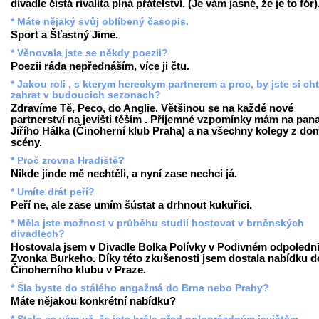
divadle čistá rivalita plná přátelství. (Je vám jasné, že je to fór)
* Máte nějaký svůj oblíbený časopis.
Sport a Šťastný Jime.
* Věnovala jste se někdy poezii?
Poezii ráda nepřednáším, více ji čtu.
* Jakou roli , s kterym hereckym partnerem a proc, by jste si ch
zahrat v budoucich sezonach?
Zdravíme Tě, Peco, do Anglie. Většinou se na každé nové
partnerství na jevišti těším . Příjemné vzpomínky mám na pan
Jiřího Hálka (Činoherní klub Praha) a na všechny kolegy z do
scény.
* Proč zrovna Hradiště?
Nikde jinde mě nechtěli, a nyní zase nechci já.
* Umíte drát peří?
Peří ne, ale zase umím šústat a drhnout kukuřici.
* Měla jste možnost v průběhu studií hostovat v brněnských
divadlech?
Hostovala jsem v Divadle Bolka Polívky v Podivném odpoledni
Zvonka Burkeho. Díky této zkušenosti jsem dostala nabídku d
Činoherního klubu v Praze.
* Šla byste do stálého angažmá do Brna nebo Prahy?
Máte nějakou konkrétní nabídku?