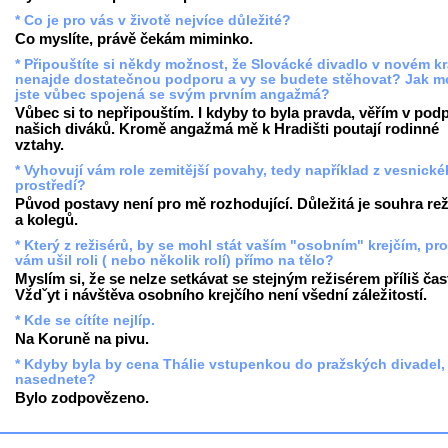
* Co je pro vás v životě nejvíce důležité?
Co myslíte, právě čekám miminko.
* Připouštíte si někdy možnost, že Slovácké divadlo v novém kr
nenajde dostatečnou podporu a vy se budete stěhovat? Jak m
jste vůbec spojená se svým prvním angažmá?
Vůbec si to nepřipouštím. I kdyby to byla pravda, věřím v pod
našich diváků. Kromě angažmá mě k Hradišti poutají rodinné
vztahy.
* Vyhovují vám role zemitější povahy, tedy například z vesnick
prostředí?
Původ postavy není pro mě rozhodující. Důležitá je souhra rež
a kolegů.
* Který z režisérů, by se mohl stát vaším "osobním" krejčím, pr
vám ušil roli ( nebo několik rolí) přímo na tělo?
Myslím si, že se nelze setkávat se stejným režisérem příliš čas
Vždˇyt i návštěva osobního krejčího není všední záležitostí.
* Kde se cítíte nejlíp.
Na Koruně na pivu.
* Kdyby byla by cena Thálie vstupenkou do pražských divadel,
nasednete?
Bylo zodpovězeno.