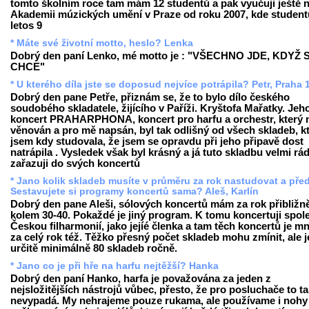
tomto školním roce tam mám 12 studentů a pak vyučuji ještě 
Akademii múzických umění v Praze od roku 2007, kde student
letos 9
* Máte své životní motto, heslo? Lenka
Dobrý den paní Lenko, mé motto je : "VŠECHNO JDE, KDYŽ 
CHCE"
* U kterého díla jste se doposud nejvíce potrápila? Petr, Praha 
Dobrý den pane Petře, přiznám se, že to bylo dílo českého
soudobého skladatele, žijícího v Paříži. Kryštofa Mařatky. Jeh
koncert PRAHARPHONA, koncert pro harfu a orchestr, který m
věnován a pro mě napsán, byl tak odlišný od všech skladeb, k
jsem kdy studovala, že jsem se opravdu při jeho připavě dost
natrápila . Vysledek však byl krásný a já tuto skladbu velmi rá
zařazuji do svých koncertů
* Jano kolik skladeb musíte v průměru za rok nastudovat a pře
Sestavujete si programy koncertů sama? Aleš, Karlín
Dobrý den pane Aleši, sólových koncertů mám za rok přibližn
kolem 30-40. Pokaždé je jiný program. K tomu koncertuji spol
Českou filharmonií, jako jejíé členka a tam těch koncertů je 
za celý rok též. Těžko přesný počet skladeb mohu zmínit, ale j
určitě minimálně 80 skladeb ročně.
* Jano co je při hře na harfu nejtěžší? Hanka
Dobrý den paní Hanko, harfa je považována za jeden z
nejsložitějších nástrojů vůbec, přesto, že pro posluchače to t
nevypadá. My nehrajeme pouze rukama, ale používame i nohy