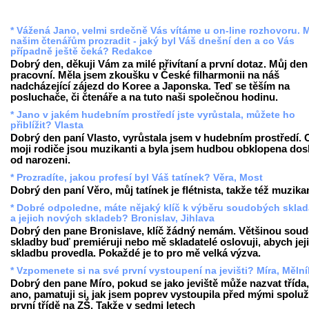
* Vážená Jano, velmi srdečně Vás vítáme u on-line rozhovoru. 
našim čtenářům prozradit - jaký byl Váš dnešní den a co Vás
případně ještě čeká? Redakce
Dobrý den, děkuji Vám za milé přivítaní a první dotaz. Můj den
pracovní. Měla jsem zkoušku v České filharmonii na náš
nadcházející zájezd do Koree a Japonska. Teď se těším na
posluchače, či čtenáře a na tuto naši společnou hodinu.
* Jano v jakém hudebním prostředí jste vyrůstala, můžete ho
přiblížit? Vlasta
Dobrý den paní Vlasto, vyrůstala jsem v hudebním prostředí.
moji rodiče jsou muzikanti a byla jsem hudbou obklopena dos
od narozeni.
* Prozradíte, jakou profesí byl Váš tatínek? Věra, Most
Dobrý den paní Věro, můj tatínek je flétnista, takže též muzika
* Dobré odpoledne, máte nějaký klíč k výběru soudobých sklad
a jejich nových skladeb? Bronislav, Jihlava
Dobrý den pane Bronislave, klíč žádný nemám. Většinou sou
skladby buď premiéruji nebo mě skladatelé oslovuji, abych jej
skladbu provedla. Pokaždé je to pro mě velká výzva.
* Vzpomenete si na své první vystoupení na jevišti? Míra, Mělní
Dobrý den pane Míro, pokud se jako jeviště může nazvat třída
ano, pamatuji si, jak jsem poprev vystoupila před mými spolu
první třídě na ZŠ. Takže v sedmi letech