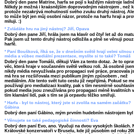
Dobrý den pane Matrine, harfa se pojí s každým nástroje ladně
Někdy je možná i kraásnějším doprovodným nástrojem , než kl
protože nezakrývá mohutností svého zvuku druhý nástroj. Ale
to může být jen můj osobní názor, protože na harfu hraji a prot
miluji. :)
* Zvládáte hru na jiný nástroj? Jiří, Opava
Dobrý den pane Jiří, hrála jsem na klavír od čtyř let až do matu
Pak jsem už tento druhý nástroj odložila a plně se věnuji pou
harfě.
* Paní Boušková, říká se, že v dnešním světě hrají velmi silnou r
média a vůbec mediální prezentace, myslíte si to také? Tomáš
Dobrý den pane Tomáši, děkuji Vám za tento dotaz. Je to opr
věc, která hraje v současném světě velkou roli. Já osobně jse
nikdy média nevyužívala pro propagaci své práce, pracovala j
má hra se rozšiřovala mezi publikum jiným způsobem , než
mediálním. Ale tento svět tuto cestu již nepřijímá. Pokud se m
používají pro medializaci kvality, pak s tím nesmírně souhlasí
pokud media jsou zneužívána pro propagaci méně kvalitních v
tím klamání lidí, pak s tím se já orpavdu těžko smiřuji.
* Harfa - byl to nástroj, který jste si zvolila na samém začátku?
Gábina
Dobrý den paní Gábino, mým prvním hudebním nástrojem byl k
* Věnujete se také pedagogické činnosti? Eva
Dobrý den paní Evo, ano. Vyučuji na dvou vysokých školách. 
Královské konzervatoři v Bruselu, kde již působím od roku 20