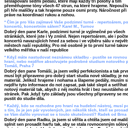
sešlapování sedmi pedálů, které mají každý tři polohy a tím
přeměňujeme tóny všech 47 strun, na které hrajeme. Nepouž
při hře malíčky a tak hrajeme pouze osmi prsty. Náročnost při 
práve na koordinaci rukou a nohou.
* Čím je pro Vás zajímavé Vaše podzimní turné - repertoárem, p
koncertů, koncertním sálem? Karel M., Turnov
Dobrý den pane Karle, podzimni turné je vyjímečné po všech
stránkách, které jste i Vy zmínil. Nejen repertoárem, ale i počt
koncertů navazujících hned za sebou i ve výběru sálu v největ
městech naší republiky, Pro mě osobně je to první turné tako
velkého měřitka v naší republice
* Když máte nastudovat neznámou skladbu - pustíte se rovnou
hraní, nebo nejdříve absolvujete podrobné studium notového 
Tomáš, Praha 7
Dobrý den pane Tomáši, ja jsem velký perfekcionista a tak prv
musí být připraveno pro dobrý start studia nové skladby, je n
materiál. Jelikož hrajeme i nohama a šlapeme pedály, musím s
nejdřiv tyto informace do not zapsat, pak také slepit a setříhat
notový materiál tak, abych z něj mohla hrát i bez neustáleho o
stránek. Pak ,když tyto základy jsou všechny připraveny se m
pustit do studie díla.
* Každý, kdo se rozhodne pro hraní na hudební nástroj, musí po
s tím, že je jen pár vyvolených, jen několik těch, kteří se prosad
se Vám dařilo vyrovnat se s touto skutečností? Radek od Brna
Dobrý den pane Radku, ja jsem si věřila a chtěla jsem od malič
splnit sen prosadit harfu tak, aby se stala rovnocenným sólo