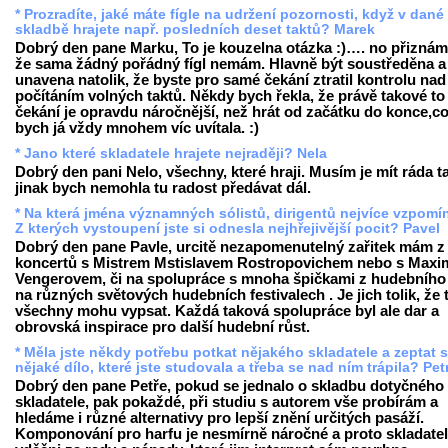
* Prozradíte, jaké máte fígle na udržení pozornosti, když v dané
skladbě hrajete např. posledních deset taktů? Marek
Dobrý den pane Marku, To je kouzelna otázka :)…. no přiznám
že sama žádný pořádný fígl nemám. Hlavně být soustředěna a
unavena natolik, že byste pro samé čekání ztratil kontrolu nad
počítáním volných taktů. Někdy bych řekla, že právě takové to
čekání je opravdu náročnější, než hrát od začátku do konce,c
bych já vždy mnohem víc uvítala. :)
* Jano které skladatele hrajete nejraději? Nela
Dobrý den pani Nelo, všechny, které hraji. Musím je mít ráda t
jinak bych nemohla tu radost předávat dál.
* Na která jména významných sólistů, dirigentů nejvíce vzpomí
Z kterých vystoupení jste si odnesla nejhřejivější pocit? Pavel
Dobrý den pane Pavle, urcitě nezapomenutelný zařitek mám z
koncertů s Mistrem Mstislavem Rostropovichem nebo s Max
Vengerovem, či na spolupráce s mnoha špičkami z hudebního
na různých světových hudebních festivalech . Je jich tolik, že 
všechny mohu vypsat. Každá taková spolupráce byl ale dar a
obrovská inspirace pro další hudební růst.
* Měla jste někdy potřebu potkat nějakého skladatele a zeptat 
nějaké dílo, které jste studovala a třeba se nad ním trápila? Pet
Dobrý den pane Petře, pokud se jednalo o skladbu dotyčného
skladatele, pak pokaždé, při studiu s autorem vše probírám a
hledáme i různé alternativy pro lepší znění určitých pasáží.
Komponování pro harfu je nesmírně náročné a proto skladatel