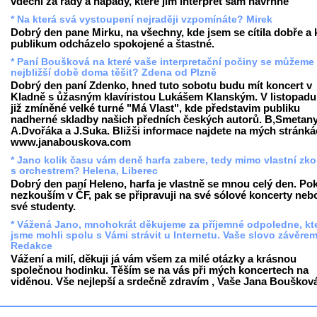
vděčni za rady a nápady, které jim interpret sám navrhne
* Na která svá vystoupení nejraději vzpomínáte? Mirek
Dobrý den pane Mirku, na všechny, kde jsem se cítila dobře a 
publikum odcházelo spokojené a štastné.
* Paní Boušková na které vaše interpretační počiny se můžeme
nejbližší době doma těšit? Zdena od Plzně
Dobrý den paní Zdenko, hned tuto sobotu budu mít koncert v
Kladně s ůžasným klavíristou Lukášem Klanským. V listopadu
již zmíněné velké turné "Má Vlast", kde představim publiku
nadherné skladby našich předních českých autorů. B,Smetany
A.Dvořáka a J.Suka. Bližši informace najdete na mých stránk
www.janabouskova.com
* Jano kolik času vám deně harfa zabere, tedy mimo vlastní zk
s orchestrem? Helena, Liberec
Dobrý den paní Heleno, harfa je vlastně se mnou celý den. Po
nezkouším v ČF, pak se připravuji na své sólové koncerty neb
své studenty.
* Vážená Jano, mnohokrát děkujeme za příjemné odpoledne, kt
jsme mohli spolu s Vámi strávit u Internetu. Vaše slovo závěre
Redakce
Vážení a milí, děkuji já vám všem za milé otázky a krásnou
společnou hodinku. Těším se na vás při mých koncertech na
viděnou. Vše nejlepší a srdečně zdravím , Vaše Jana Bouškov