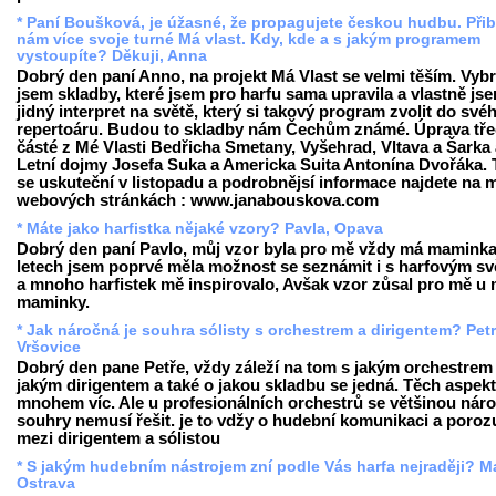
* Paní Boušková, je úžasné, že propagujete českou hudbu. Přib
nám více svoje turné Má vlast. Kdy, kde a s jakým programem
vystoupíte? Děkuji, Anna
Dobrý den paní Anno, na projekt Má Vlast se velmi těším. Vybr
jsem skladby, které jsem pro harfu sama upravila a vlastně js
jidný interpret na světě, který si takový program zvolit do své
repertoáru. Budou to skladby nám Čechům známé. Úprava tř
částé z Mé Vlasti Bedřicha Smetany, Vyšehrad, Vltava a Šarka
Letní dojmy Josefa Suka a Americka Suita Antonína Dvořáka. 
se uskuteční v listopadu a podrobnějsí informace najdete na 
webových stránkách : www.janabouskova.com
* Máte jako harfistka nějaké vzory? Pavla, Opava
Dobrý den paní Pavlo, můj vzor byla pro mě vždy má maminka
letech jsem poprvé měla možnost se seznámit i s harfovým s
a mnoho harfistek mě inspirovalo, Avšak vzor zůsal pro mě u
maminky.
* Jak náročná je souhra sólisty s orchestrem a dirigentem? Petr
Vršovice
Dobrý den pane Petře, vždy záleží na tom s jakým orchestrem 
jakým dirigentem a také o jakou skladbu se jedná. Těch aspekt
mnohem víc. Ale u profesionálních orchestrů se většinou nár
souhry nemusí řešit. je to vdžy o hudební komunikaci a poro
mezi dirigentem a sólistou
* S jakým hudebním nástrojem zní podle Vás harfa nejraději? Ma
Ostrava