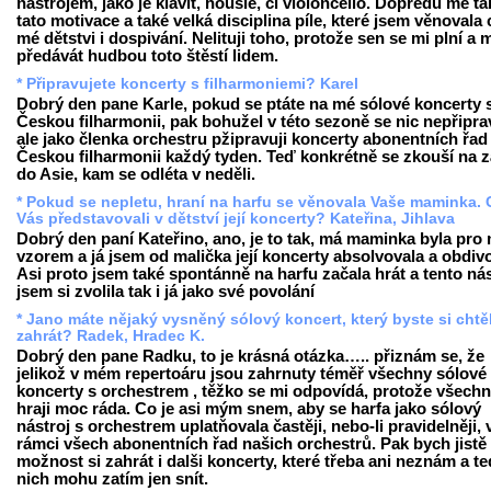
nástrojem, jako je klavít, housle, či violoncello. Dopředu mě tá
tato motivace a také velká disciplina píle, které jsem věnovala 
mé dětstvi i dospivání. Nelituji toho, protože sen se mi plní a
předávát hudbou toto štěstí lidem.
* Připravujete koncerty s filharmoniemi? Karel
Dobrý den pane Karle, pokud se ptáte na mé sólové koncerty 
Českou filharmonii, pak bohužel v této sezoně se nic nepřipra
ale jako členka orchestru pžipravuji koncerty abonentních řad
Českou filharmonii každý tyden. Teď konkrétně se zkouší na z
do Asie, kam se odléta v neděli.
* Pokud se nepletu, hraní na harfu se věnovala Vaše maminka. 
Vás představovali v dětství její koncerty? Kateřina, Jihlava
Dobrý den paní Kateřino, ano, je to tak, má maminka byla pro
vzorem a já jsem od malička její koncerty absolvovala a obdiv
Asi proto jsem také spontánně na harfu začala hrát a tento nás
jsem si zvolila tak i já jako své povolání
* Jano máte nějaký vysněný sólový koncert, který byste si chtě
zahrát? Radek, Hradec K.
Dobrý den pane Radku, to je krásná otázka….. přiznám se, že
jelikož v mém repertoáru jsou zahrnuty téměř všechny sólové
koncerty s orchestrem , těžko se mi odpovídá, protože všech
hraji moc ráda. Co je asi mým snem, aby se harfa jako sólový
nástroj s orchestrem uplatňovala častěji, nebo-li pravidelněji, 
rámci všech abonentních řad našich orchestrů. Pak bych jistě
možnost si zahrát i dalši koncerty, které třeba ani neznám a t
nich mohu zatím jen snít.