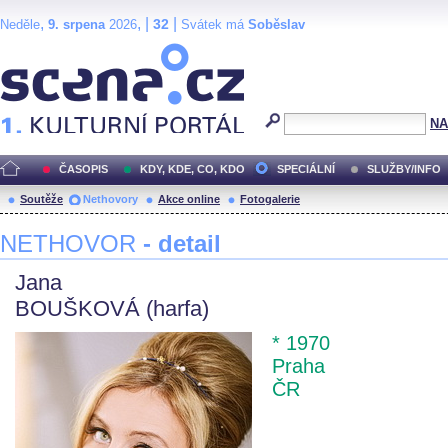
,
, |
|
32
Neděle
9. srpena
2026
Svátek má
Soběslav
Scéna.cz
NA
ČASOPIS
KDY, KDE, CO, KDO
SPECIÁLNÍ
SLUŽBY/INFO
Soutěže
Nethovory
Akce online
Fotogalerie
NETHOVOR
- detail
Jana
BOUŠKOVÁ (harfa)
* 1970
Praha
ČR