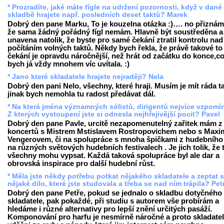
* Prozradíte, jaké máte fígle na udržení pozornosti, když v dané
skladbě hrajete např. posledních deset taktů? Marek
Dobrý den pane Marku, To je kouzelna otázka :)…. no přiznám
že sama žádný pořádný fígl nemám. Hlavně být soustředěna a
unavena natolik, že byste pro samé čekání ztratil kontrolu nad
počítáním volných taktů. Někdy bych řekla, že právě takové to
čekání je opravdu náročnější, než hrát od začátku do konce,c
bych já vždy mnohem víc uvítala. :)
* Jano které skladatele hrajete nejraději? Nela
Dobrý den pani Nelo, všechny, které hraji. Musím je mít ráda t
jinak bych nemohla tu radost předávat dál.
* Na která jména významných sólistů, dirigentů nejvíce vzpomí
Z kterých vystoupení jste si odnesla nejhřejivější pocit? Pavel
Dobrý den pane Pavle, urcitě nezapomenutelný zařitek mám z
koncertů s Mistrem Mstislavem Rostropovichem nebo s Max
Vengerovem, či na spolupráce s mnoha špičkami z hudebního
na různých světových hudebních festivalech . Je jich tolik, že 
všechny mohu vypsat. Každá taková spolupráce byl ale dar a
obrovská inspirace pro další hudební růst.
* Měla jste někdy potřebu potkat nějakého skladatele a zeptat 
nějaké dílo, které jste studovala a třeba se nad ním trápila? Pet
Dobrý den pane Petře, pokud se jednalo o skladbu dotyčného
skladatele, pak pokaždé, při studiu s autorem vše probírám a
hledáme i různé alternativy pro lepší znění určitých pasáží.
Komponování pro harfu je nesmírně náročné a proto skladatel