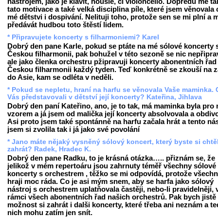
nástrojem, jako je klavít, housle, či violoncello. Dopředu mě tá
tato motivace a také velká disciplina píle, které jsem věnovala 
mé dětstvi i dospivání. Nelituji toho, protože sen se mi plní a
předávát hudbou toto štěstí lidem.
* Připravujete koncerty s filharmoniemi? Karel
Dobrý den pane Karle, pokud se ptáte na mé sólové koncerty 
Českou filharmonii, pak bohužel v této sezoně se nic nepřipra
ale jako členka orchestru pžipravuji koncerty abonentních řad
Českou filharmonii každý tyden. Teď konkrétně se zkouší na z
do Asie, kam se odléta v neděli.
* Pokud se nepletu, hraní na harfu se věnovala Vaše maminka. 
Vás představovali v dětství její koncerty? Kateřina, Jihlava
Dobrý den paní Kateřino, ano, je to tak, má maminka byla pro
vzorem a já jsem od malička její koncerty absolvovala a obdiv
Asi proto jsem také spontánně na harfu začala hrát a tento nás
jsem si zvolila tak i já jako své povolání
* Jano máte nějaký vysněný sólový koncert, který byste si chtě
zahrát? Radek, Hradec K.
Dobrý den pane Radku, to je krásná otázka….. přiznám se, že
jelikož v mém repertoáru jsou zahrnuty téměř všechny sólové
koncerty s orchestrem , těžko se mi odpovídá, protože všech
hraji moc ráda. Co je asi mým snem, aby se harfa jako sólový
nástroj s orchestrem uplatňovala častěji, nebo-li pravidelněji, 
rámci všech abonentních řad našich orchestrů. Pak bych jistě
možnost si zahrát i dalši koncerty, které třeba ani neznám a t
nich mohu zatím jen snít.