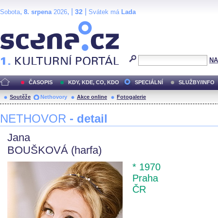
,
, |
|
32
Sobota
8. srpena
2026
Svátek má
Lada
Scéna.cz
NA
ČASOPIS
KDY, KDE, CO, KDO
SPECIÁLNÍ
SLUŽBY/INFO
Soutěže
Nethovory
Akce online
Fotogalerie
NETHOVOR
- detail
Jana
BOUŠKOVÁ (harfa)
* 1970
Praha
ČR