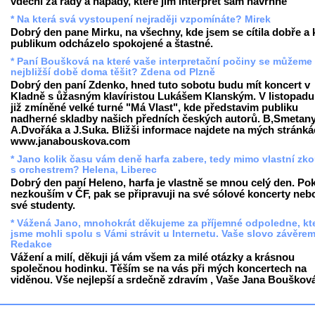
vděčni za rady a nápady, které jim interpret sám navrhne
* Na která svá vystoupení nejraději vzpomínáte? Mirek
Dobrý den pane Mirku, na všechny, kde jsem se cítila dobře a 
publikum odcházelo spokojené a štastné.
* Paní Boušková na které vaše interpretační počiny se můžeme
nejbližší době doma těšit? Zdena od Plzně
Dobrý den paní Zdenko, hned tuto sobotu budu mít koncert v
Kladně s ůžasným klavíristou Lukášem Klanským. V listopadu
již zmíněné velké turné "Má Vlast", kde představim publiku
nadherné skladby našich předních českých autorů. B,Smetany
A.Dvořáka a J.Suka. Bližši informace najdete na mých stránk
www.janabouskova.com
* Jano kolik času vám deně harfa zabere, tedy mimo vlastní zk
s orchestrem? Helena, Liberec
Dobrý den paní Heleno, harfa je vlastně se mnou celý den. Po
nezkouším v ČF, pak se připravuji na své sólové koncerty neb
své studenty.
* Vážená Jano, mnohokrát děkujeme za příjemné odpoledne, kt
jsme mohli spolu s Vámi strávit u Internetu. Vaše slovo závěre
Redakce
Vážení a milí, děkuji já vám všem za milé otázky a krásnou
společnou hodinku. Těším se na vás při mých koncertech na
viděnou. Vše nejlepší a srdečně zdravím , Vaše Jana Bouškov