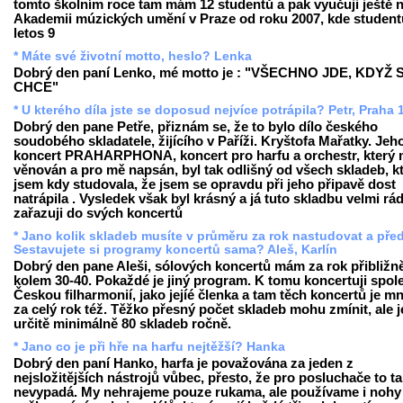
tomto školním roce tam mám 12 studentů a pak vyučuji ještě 
Akademii múzických umění v Praze od roku 2007, kde student
letos 9
* Máte své životní motto, heslo? Lenka
Dobrý den paní Lenko, mé motto je : "VŠECHNO JDE, KDYŽ 
CHCE"
* U kterého díla jste se doposud nejvíce potrápila? Petr, Praha 
Dobrý den pane Petře, přiznám se, že to bylo dílo českého
soudobého skladatele, žijícího v Paříži. Kryštofa Mařatky. Jeh
koncert PRAHARPHONA, koncert pro harfu a orchestr, který m
věnován a pro mě napsán, byl tak odlišný od všech skladeb, k
jsem kdy studovala, že jsem se opravdu při jeho připavě dost
natrápila . Vysledek však byl krásný a já tuto skladbu velmi rá
zařazuji do svých koncertů
* Jano kolik skladeb musíte v průměru za rok nastudovat a pře
Sestavujete si programy koncertů sama? Aleš, Karlín
Dobrý den pane Aleši, sólových koncertů mám za rok přibližn
kolem 30-40. Pokaždé je jiný program. K tomu koncertuji spol
Českou filharmonií, jako jejíé členka a tam těch koncertů je 
za celý rok též. Těžko přesný počet skladeb mohu zmínit, ale j
určitě minimálně 80 skladeb ročně.
* Jano co je při hře na harfu nejtěžší? Hanka
Dobrý den paní Hanko, harfa je považována za jeden z
nejsložitějších nástrojů vůbec, přesto, že pro posluchače to t
nevypadá. My nehrajeme pouze rukama, ale používame i nohy