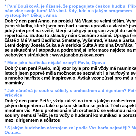
* Paní Boušková, je úžasné, že propagujete českou hudbu. Přib
nám více svoje turné Má vlast. Kdy, kde a s jakým programem
vystoupíte? Děkuji, Anna
Dobrý den paní Anno, na projekt Má Vlast se velmi těším. Vybr
jsem skladby, které jsem pro harfu sama upravila a vlastně js
jidný interpret na světě, který si takový program zvolit do své
repertoáru. Budou to skladby nám Čechům známé. Úprava tř
částé z Mé Vlasti Bedřicha Smetany, Vyšehrad, Vltava a Šarka
Letní dojmy Josefa Suka a Americka Suita Antonína Dvořáka. 
se uskuteční v listopadu a podrobnějsí informace najdete na 
webových stránkách : www.janabouskova.com
* Máte jako harfistka nějaké vzory? Pavla, Opava
Dobrý den paní Pavlo, můj vzor byla pro mě vždy má maminka
letech jsem poprvé měla možnost se seznámit i s harfovým s
a mnoho harfistek mě inspirovalo, Avšak vzor zůsal pro mě u
maminky.
* Jak náročná je souhra sólisty s orchestrem a dirigentem? Petr
Vršovice
Dobrý den pane Petře, vždy záleží na tom s jakým orchestrem 
jakým dirigentem a také o jakou skladbu se jedná. Těch aspekt
mnohem víc. Ale u profesionálních orchestrů se většinou nár
souhry nemusí řešit. je to vdžy o hudební komunikaci a poro
mezi dirigentem a sólistou
* S jakým hudebním nástrojem zní podle Vás harfa nejraději? Ma
Ostrava