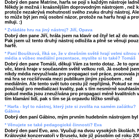
Dobrý den pane Matrine, harfa se pojí s každým nástroje ladně
Někdy je možná i kraásnějším doprovodným nástrojem , než kl
protože nezakrývá mohutností svého zvuku druhý nástroj. Ale
to může být jen můj osobní názor, protože na harfu hraji a prot
miluji. :)
* Zvládáte hru na jiný nástroj? Jiří, Opava
Dobrý den pane Jiří, hrála jsem na klavír od čtyř let až do matu
Pak jsem už tento druhý nástroj odložila a plně se věnuji pou
harfě.
* Paní Boušková, říká se, že v dnešním světě hrají velmi silnou r
média a vůbec mediální prezentace, myslíte si to také? Tomáš
Dobrý den pane Tomáši, děkuji Vám za tento dotaz. Je to opr
věc, která hraje v současném světě velkou roli. Já osobně jse
nikdy média nevyužívala pro propagaci své práce, pracovala j
má hra se rozšiřovala mezi publikum jiným způsobem , než
mediálním. Ale tento svět tuto cestu již nepřijímá. Pokud se m
používají pro medializaci kvality, pak s tím nesmírně souhlasí
pokud media jsou zneužívána pro propagaci méně kvalitních v
tím klamání lidí, pak s tím se já orpavdu těžko smiřuji.
* Harfa - byl to nástroj, který jste si zvolila na samém začátku?
Gábina
Dobrý den paní Gábino, mým prvním hudebním nástrojem byl k
* Věnujete se také pedagogické činnosti? Eva
Dobrý den paní Evo, ano. Vyučuji na dvou vysokých školách. 
Královské konzervatoři v Bruselu, kde již působím od roku 20