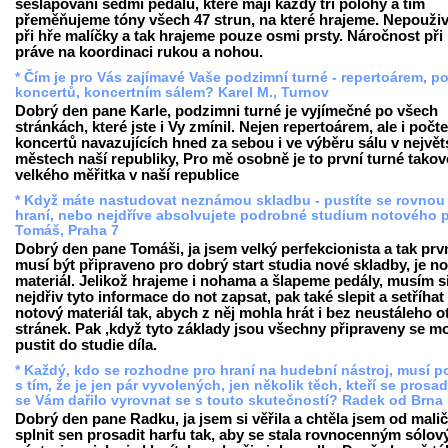
sešlapování sedmi pedálů, které mají každý tři polohy a tím
přeměňujeme tóny všech 47 strun, na které hrajeme. Nepouž
při hře malíčky a tak hrajeme pouze osmi prsty. Náročnost při 
práve na koordinaci rukou a nohou.
* Čím je pro Vás zajímavé Vaše podzimní turné - repertoárem, p
koncertů, koncertním sálem? Karel M., Turnov
Dobrý den pane Karle, podzimni turné je vyjímečné po všech
stránkách, které jste i Vy zmínil. Nejen repertoárem, ale i počt
koncertů navazujících hned za sebou i ve výběru sálu v největ
městech naší republiky, Pro mě osobně je to první turné tako
velkého měřitka v naší republice
* Když máte nastudovat neznámou skladbu - pustíte se rovnou
hraní, nebo nejdříve absolvujete podrobné studium notového 
Tomáš, Praha 7
Dobrý den pane Tomáši, ja jsem velký perfekcionista a tak prv
musí být připraveno pro dobrý start studia nové skladby, je n
materiál. Jelikož hrajeme i nohama a šlapeme pedály, musím s
nejdřiv tyto informace do not zapsat, pak také slepit a setříhat
notový materiál tak, abych z něj mohla hrát i bez neustáleho o
stránek. Pak ,když tyto základy jsou všechny připraveny se m
pustit do studie díla.
* Každý, kdo se rozhodne pro hraní na hudební nástroj, musí po
s tím, že je jen pár vyvolených, jen několik těch, kteří se prosad
se Vám dařilo vyrovnat se s touto skutečností? Radek od Brna
Dobrý den pane Radku, ja jsem si věřila a chtěla jsem od malič
splnit sen prosadit harfu tak, aby se stala rovnocenným sólo