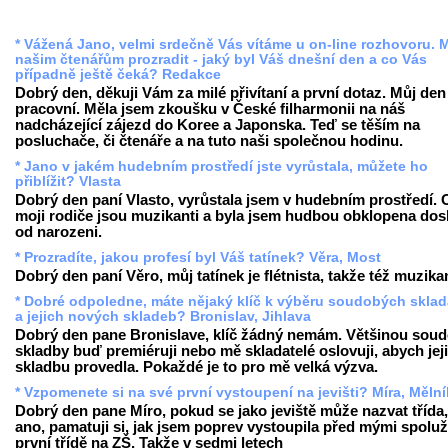
* Vážená Jano, velmi srdečně Vás vítáme u on-line rozhovoru. 
našim čtenářům prozradit - jaký byl Váš dnešní den a co Vás
případně ještě čeká? Redakce
Dobrý den, děkuji Vám za milé přivítaní a první dotaz. Můj den
pracovní. Měla jsem zkoušku v České filharmonii na náš
nadcházející zájezd do Koree a Japonska. Teď se těším na
posluchače, či čtenáře a na tuto naši společnou hodinu.
* Jano v jakém hudebním prostředí jste vyrůstala, můžete ho
přiblížit? Vlasta
Dobrý den paní Vlasto, vyrůstala jsem v hudebním prostředí.
moji rodiče jsou muzikanti a byla jsem hudbou obklopena dos
od narozeni.
* Prozradíte, jakou profesí byl Váš tatínek? Věra, Most
Dobrý den paní Věro, můj tatínek je flétnista, takže též muzika
* Dobré odpoledne, máte nějaký klíč k výběru soudobých sklad
a jejich nových skladeb? Bronislav, Jihlava
Dobrý den pane Bronislave, klíč žádný nemám. Většinou sou
skladby buď premiéruji nebo mě skladatelé oslovuji, abych jej
skladbu provedla. Pokaždé je to pro mě velká výzva.
* Vzpomenete si na své první vystoupení na jevišti? Míra, Mělní
Dobrý den pane Míro, pokud se jako jeviště může nazvat třída
ano, pamatuji si, jak jsem poprev vystoupila před mými spolu
první třídě na ZŠ. Takže v sedmi letech