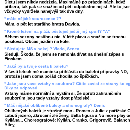
Dietu jsem nikdy nedržela. Maximálně po prázdninách, když
přiberu, tak pak se snažím od pěti odpoledne nejíst. Ale to js
vždycky vydržela nanejvýš tak dva dny.
* máte nějáké sourozence ??
Mám, o pět let staršího bratra Davida.
* Kromě ležení na pláži, pěstuješ ještě jiný sport? "A"
Během sezony nestihnu nic. V létě plavu a snažím se trochu
posilovat. Občas jezdím na kole.
* Sledujete MS v hokeji? Vlado, Senec
Sleduji. Škoda, že jsem se nemohla dívat na dnešní zápas s
Finskem...
* Jaká byla tvoje cesta k baletu?
V šesti letech mě maminka přihlásila do baletní přípravky ND,
protože jsem doma pořád chodila po špičkách.
* Jake jsou vase vztahy v souboru? Citite zavist ze strany kole
Diky za odpoved
Vztahy máme normální a myslím si, že oproti zahraničním
souborům jsou tady vztahy dost přátelské.
* Máš nějaké oblíbené balety a choreografy? Denis
Oblíbených baletů je strašně moc - Romeo a Julie z pařížské 
Labutí jezero, Zkrocení zlé ženy, Bella figura a No more play o
Kyliána... Choreografové: Kylián, Cranko, Grigorovič, Balanch
Ailey,...