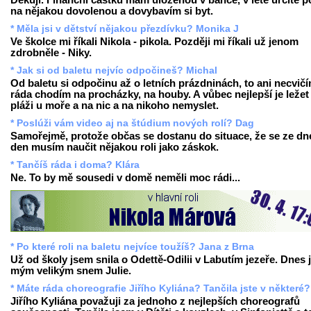
Děkuji. Finanční částku mám uloženou v bance, v létě určitě p
na nějakou dovolenou a dovybavím si byt.
* Měla jsi v dětství nějakou přezdívku? Monika J
Ve školce mi říkali Nikola - pikola. Později mi říkali už jenom
zdrobněle - Niky.
* Jak si od baletu nejvíc odpočineš? Michal
Od baletu si odpočinu až o letních prázdninách, to ani necvičí
ráda chodím na procházky, na houby. A vůbec nejlepší je ležet
pláži u moře a na nic a na nikoho nemyslet.
* Poslúži vám video aj na štúdium nových rolí? Dag
Samořejmě, protože občas se dostanu do situace, že se ze dn
den musím naučit nějakou roli jako záskok.
* Tančíš ráda i doma? Klára
Ne. To by mě sousedi v domě neměli moc rádi...
* Po které roli na baletu nejvíce toužíš? Jana z Brna
Už od školy jsem snila o Odettě-Odilii v Labutím jezeře. Dnes 
mým velikým snem Julie.
* Máte ráda choreografie Jiřího Kyliána? Tančila jste v některé?
Jiřího Kyliána považuji za jednoho z nejlepších choreografů