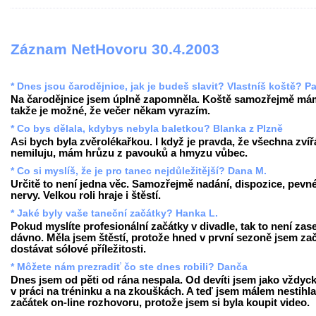
Záznam NetHovoru 30.4.2003
* Dnes jsou čarodějnice, jak je budeš slavit? Vlastníš koště? Pa
Na čarodějnice jsem úplně zapomněla. Koště samozřejmě má
takže je možné, že večer někam vyrazím.
* Co bys dělala, kdybys nebyla baletkou? Blanka z Plzně
Asi bych byla zvěrolékařkou. I když je pravda, že všechna zvíř
nemiluju, mám hrůzu z pavouků a hmyzu vůbec.
* Co si myslíš, že je pro tanec nejdůležitější? Dana M.
Určitě to není jedna věc. Samozřejmě nadání, dispozice, pevn
nervy. Velkou roli hraje i štěstí.
* Jaké byly vaše taneční začátky? Hanka L.
Pokud myslíte profesionální začátky v divadle, tak to není zase
dávno. Měla jsem štěstí, protože hned v první sezoně jsem za
dostávat sólové příležitosti.
* Môžete nám prezradiť čo ste dnes robili? Danča
Dnes jsem od pěti od rána nespala. Od devíti jsem jako vždyck
v práci na tréninku a na zkouškách. A teď jsem málem nestihla
začátek on-line rozhovoru, protože jsem si byla koupit video.