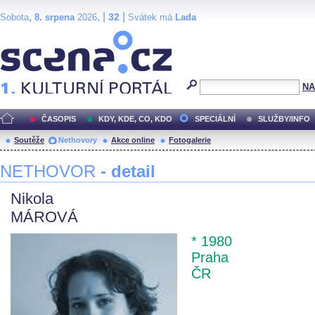
,
, |
|
32
Sobota
8. srpena
2026
Svátek má
Lada
Scéna.cz
NA
ČASOPIS
KDY, KDE, CO, KDO
SPECIÁLNÍ
SLUŽBY/INFO
Soutěže
Nethovory
Akce online
Fotogalerie
NETHOVOR
- detail
Nikola
MÁROVÁ
* 1980
Praha
ČR