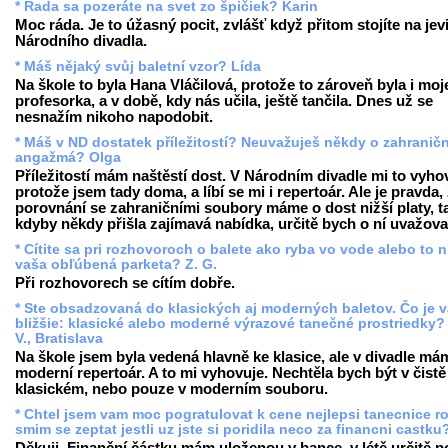
* Rada sa pozeráte na svet zo špičiek? Karin
Moc ráda. Je to úžasný pocit, zvlášť když přitom stojíte na jevi
Národního divadla.
* Máš nějaký svůj baletní vzor? Lída
Na škole to byla Hana Vláčilová, protože to zároveň byla i moj
profesorka, a v době, kdy nás učila, ještě tančila. Dnes už se
nesnažím nikoho napodobit.
* Máš v ND dostatek příležitostí? Neuvažuješ někdy o zahranič
angažmá? Olga
Příležitostí mám naštěstí dost. V Národním divadle mi to vyho
protože jsem tady doma, a líbí se mi i repertoár. Ale je pravda,
porovnání se zahraničními soubory máme o dost nižší platy, t
kdyby někdy přišla zajímavá nabídka, určitě bych o ní uvažova
* Cítite sa pri rozhovoroch o balete ako ryba vo vode alebo to n
vaša obľúbená parketa? Z. G.
Při rozhovorech se cítím dobře.
* Ste obsadzovaná do klasických aj moderných baletov. Čo je 
bližšie: klasické alebo moderné výrazové tanečné prostriedky?
V., Bratislava
Na škole jsem byla vedená hlavně ke klasice, ale v divadle má
moderní repertoár. A to mi vyhovuje. Nechtěla bych být v čistě
klasickém, nebo pouze v moderním souboru.
* Chtel jsem vam moc pogratulovat k cene nejlepsi tanecnice r
smim se zeptat jestli uz jste si poridila neco za financni castku