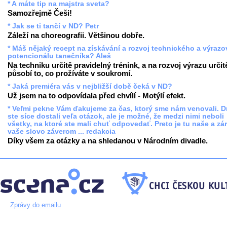
* A máte tip na majstra sveta?
Samozřejmě Češi!
* Jak se ti tančí v ND? Petr
Záleží na choreografii. Většinou dobře.
* Máš nějaký recept na získávání a rozvoj technického a výraz
potencionálu tanečníka? Aleš
Na techniku určitě pravidelný trénink, a na rozvoj výrazu určit
působí to, co prožíváte v soukromí.
* Jaká premiéra vás v nejbližší době čeká v ND?
Už jsem na to odpovídala před chvílí - Motýlí efekt.
* Veľmi pekne Vám ďakujeme za čas, ktorý sme nám venovali. 
ste síce dostali veľa otázok, ale je možné, že medzi nimi neboli
všetky, na ktoré ste mali chuť odpovedať. Preto je tu naše a zá
vaše slovo záverom ... redakcia
Díky všem za otázky a na shledanou v Národním divadle.
Zprávy do emailu