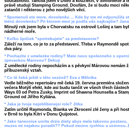
současnosti. Tančila jsem v Dítěti a kouzlech, v Sinfoniettě a 
právě studuji Stamping Ground. Doufám, že si budu moci něk
zatančit i některou z jeho novějších věcí.
* Spomenuli ste more, dovolenku ... Kde by ste mi odporučila st
letnú dovolenku? Pri ktorom mori je podľa vás najkrajšie? Jan
Minulý rok jsem byla v Chorvatsku na ostrově Lošinj a tam by
nádherné moře.
* Koľko špičiek "spotrebujete" za predstavenie?
Záleží na tom, co je to za představení. Třeba v Raymondě spot
dva páry.
* Pochazite z umelecke rodiny? Mate neco spolecneho s operni
zpevackou Marovou? Dekuji
Z umělecké rodiny nepocházím a s pěvkyní Márovou nemám 
příbuzenský vztah.
* Co tě čeká ještě v této sezóně? Eva z Mělníka
Vedle běžného repertoáru mě čeká 19. června premiéra slože
večera Motýlí efekt, kde asi budu tančit ve všech třech částech
Ways 03 od Petra Zusky, Imprint od Shawna Hounsella a Stam
Ground od Jiřího Kyliána.
* Jaka je tvoje nejoblibenejsi role? Jitka
Zatím určitě Raymonda, Bianka ve Zkrocení zlé ženy a při hos
v Brně to byla Kitri v Donu Quijotovi.
* Jako tanecnice urcite drzis diety abys mela takovou postavu,
muzes mi nejakou poradit?? Pokud mozno rychlou a ucinnou..