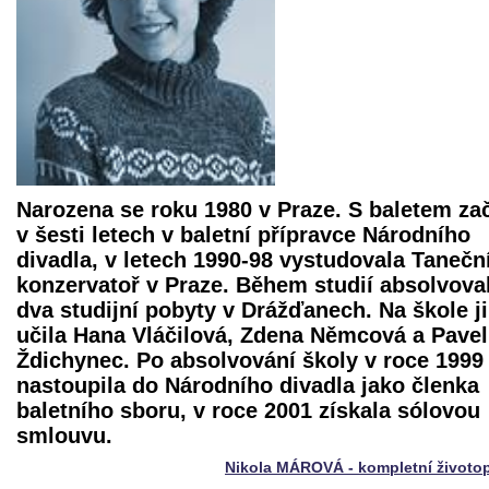
Narozena se roku 1980 v Praze. S baletem za
v šesti letech v baletní přípravce Národního
divadla, v letech 1990-98 vystudovala Tanečn
konzervatoř v Praze. Během studií absolvova
dva studijní pobyty v Drážďanech. Na škole ji
učila Hana Vláčilová, Zdena Němcová a Pavel
Ždichynec. Po absolvování školy v roce 1999
nastoupila do Národního divadla jako členka
baletního sboru, v roce 2001 získala sólovou
smlouvu.
Nikola MÁROVÁ - kompletní životo