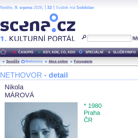
,
, |
|
32
Neděle
9. srpena
2026
Svátek má
Soběslav
Scéna.cz
NA
ČASOPIS
KDY, KDE, CO, KDO
SPECIÁLNÍ
SLUŽBY/INFO
Soutěže
Nethovory
Akce online
Fotogalerie
NETHOVOR
- detail
Nikola
MÁROVÁ
* 1980
Praha
ČR