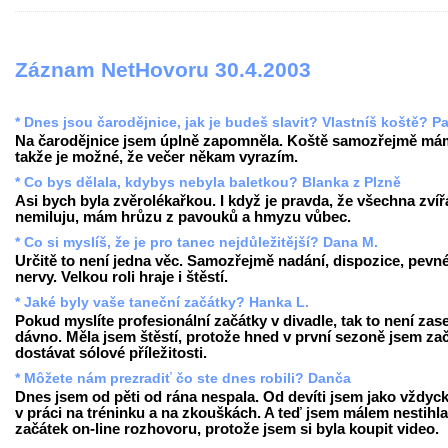
Záznam NetHovoru 30.4.2003
* Dnes jsou čarodějnice, jak je budeš slavit? Vlastníš koště? Pa
Na čarodějnice jsem úplně zapomněla. Koště samozřejmě má
takže je možné, že večer někam vyrazím.
* Co bys dělala, kdybys nebyla baletkou? Blanka z Plzně
Asi bych byla zvěrolékařkou. I když je pravda, že všechna zvíř
nemiluju, mám hrůzu z pavouků a hmyzu vůbec.
* Co si myslíš, že je pro tanec nejdůležitější? Dana M.
Určitě to není jedna věc. Samozřejmě nadání, dispozice, pevn
nervy. Velkou roli hraje i štěstí.
* Jaké byly vaše taneční začátky? Hanka L.
Pokud myslíte profesionální začátky v divadle, tak to není zase
dávno. Měla jsem štěstí, protože hned v první sezoně jsem za
dostávat sólové příležitosti.
* Môžete nám prezradiť čo ste dnes robili? Danča
Dnes jsem od pěti od rána nespala. Od devíti jsem jako vždyck
v práci na tréninku a na zkouškách. A teď jsem málem nestihla
začátek on-line rozhovoru, protože jsem si byla koupit video.