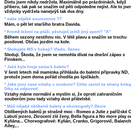
Dietu jsem nikdy nedržela. Maximálně po prázdninách, když
přiberu, tak pak se snažím od pěti odpoledne nejíst. Ale to js
vždycky vydržela nanejvýš tak dva dny.
* máte nějáké sourozence ??
Mám, o pět let staršího bratra Davida.
* Kromě ležení na pláži, pěstuješ ještě jiný sport? "A"
Během sezony nestihnu nic. V létě plavu a snažím se trochu
posilovat. Občas jezdím na kole.
* Sledujete MS v hokeji? Vlado, Senec
Sleduji. Škoda, že jsem se nemohla dívat na dnešní zápas s
Finskem...
* Jaká byla tvoje cesta k baletu?
V šesti letech mě maminka přihlásila do baletní přípravky ND,
protože jsem doma pořád chodila po špičkách.
* Jake jsou vase vztahy v souboru? Citite zavist ze strany kole
Diky za odpoved
Vztahy máme normální a myslím si, že oproti zahraničním
souborům jsou tady vztahy dost přátelské.
* Máš nějaké oblíbené balety a choreografy? Denis
Oblíbených baletů je strašně moc - Romeo a Julie z pařížské 
Labutí jezero, Zkrocení zlé ženy, Bella figura a No more play o
Kyliána... Choreografové: Kylián, Cranko, Grigorovič, Balanch
Ailey,...