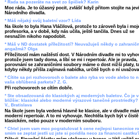
* Rada sa pozeráte na svet zo špičiek? Karin
Moc ráda. Je to úžasný pocit, zvlášť když přitom stojíte na jevi
Národního divadla.
* Máš nějaký svůj baletní vzor? Lída
Na škole to byla Hana Vláčilová, protože to zároveň byla i moj
profesorka, a v době, kdy nás učila, ještě tančila. Dnes už se
nesnažím nikoho napodobit.
* Máš v ND dostatek příležitostí? Neuvažuješ někdy o zahranič
angažmá? Olga
Příležitostí mám naštěstí dost. V Národním divadle mi to vyho
protože jsem tady doma, a líbí se mi i repertoár. Ale je pravda,
porovnání se zahraničními soubory máme o dost nižší platy, t
kdyby někdy přišla zajímavá nabídka, určitě bych o ní uvažova
* Cítite sa pri rozhovoroch o balete ako ryba vo vode alebo to n
vaša obľúbená parketa? Z. G.
Při rozhovorech se cítím dobře.
* Ste obsadzovaná do klasických aj moderných baletov. Čo je 
bližšie: klasické alebo moderné výrazové tanečné prostriedky?
V., Bratislava
Na škole jsem byla vedená hlavně ke klasice, ale v divadle má
moderní repertoár. A to mi vyhovuje. Nechtěla bych být v čistě
klasickém, nebo pouze v moderním souboru.
* Chtel jsem vam moc pogratulovat k cene nejlepsi tanecnice r
smim se zeptat jestli uz jste si poridila neco za financni castku