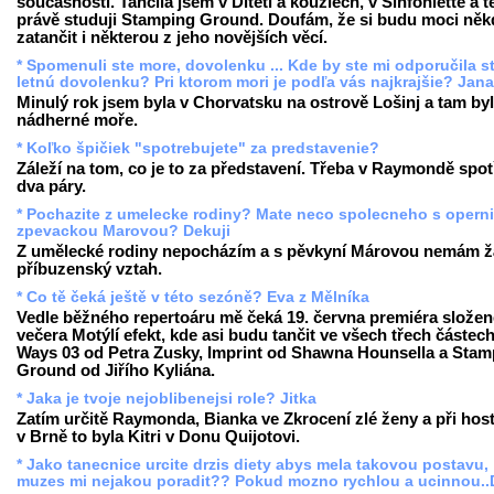
současnosti. Tančila jsem v Dítěti a kouzlech, v Sinfoniettě a 
právě studuji Stamping Ground. Doufám, že si budu moci něk
zatančit i některou z jeho novějších věcí.
* Spomenuli ste more, dovolenku ... Kde by ste mi odporučila st
letnú dovolenku? Pri ktorom mori je podľa vás najkrajšie? Jan
Minulý rok jsem byla v Chorvatsku na ostrově Lošinj a tam by
nádherné moře.
* Koľko špičiek "spotrebujete" za predstavenie?
Záleží na tom, co je to za představení. Třeba v Raymondě spot
dva páry.
* Pochazite z umelecke rodiny? Mate neco spolecneho s operni
zpevackou Marovou? Dekuji
Z umělecké rodiny nepocházím a s pěvkyní Márovou nemám 
příbuzenský vztah.
* Co tě čeká ještě v této sezóně? Eva z Mělníka
Vedle běžného repertoáru mě čeká 19. června premiéra slože
večera Motýlí efekt, kde asi budu tančit ve všech třech částech
Ways 03 od Petra Zusky, Imprint od Shawna Hounsella a Stam
Ground od Jiřího Kyliána.
* Jaka je tvoje nejoblibenejsi role? Jitka
Zatím určitě Raymonda, Bianka ve Zkrocení zlé ženy a při hos
v Brně to byla Kitri v Donu Quijotovi.
* Jako tanecnice urcite drzis diety abys mela takovou postavu,
muzes mi nejakou poradit?? Pokud mozno rychlou a ucinnou..