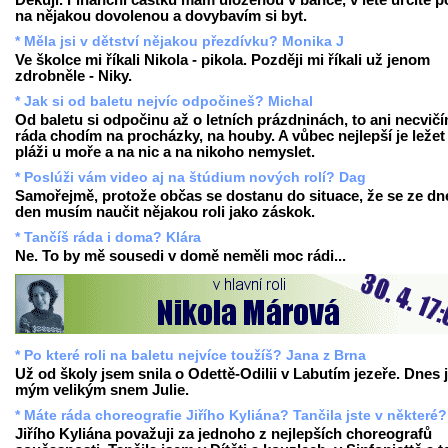
Děkuji. Finanční částku mám uloženou v bance, v létě určitě p
na nějakou dovolenou a dovybavím si byt.
* Měla jsi v dětství nějakou přezdívku? Monika J
Ve školce mi říkali Nikola - pikola. Později mi říkali už jenom
zdrobněle - Niky.
* Jak si od baletu nejvíc odpočineš? Michal
Od baletu si odpočinu až o letních prázdninách, to ani necvičí
ráda chodím na procházky, na houby. A vůbec nejlepší je ležet
pláži u moře a na nic a na nikoho nemyslet.
* Poslúži vám video aj na štúdium nových rolí? Dag
Samořejmě, protože občas se dostanu do situace, že se ze dn
den musím naučit nějakou roli jako záskok.
* Tančíš ráda i doma? Klára
Ne. To by mě sousedi v domě neměli moc rádi...
* Po které roli na baletu nejvíce toužíš? Jana z Brna
Už od školy jsem snila o Odettě-Odilii v Labutím jezeře. Dnes 
mým velikým snem Julie.
* Máte ráda choreografie Jiřího Kyliána? Tančila jste v některé?
Jiřího Kyliána považuji za jednoho z nejlepších choreografů