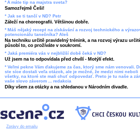
* A máte tip na majstra sveta?
Samozřejmě Češi!
* Jak se ti tančí v ND? Petr
Záleží na choreografii. Většinou dobře.
* Máš nějaký recept na získávání a rozvoj technického a výraz
potencionálu tanečníka? Aleš
Na techniku určitě pravidelný trénink, a na rozvoj výrazu určit
působí to, co prožíváte v soukromí.
* Jaká premiéra vás v nejbližší době čeká v ND?
Už jsem na to odpovídala před chvílí - Motýlí efekt.
* Veľmi pekne Vám ďakujeme za čas, ktorý sme nám venovali. 
ste síce dostali veľa otázok, ale je možné, že medzi nimi neboli
všetky, na ktoré ste mali chuť odpovedať. Preto je tu naše a zá
vaše slovo záverom ... redakcia
Díky všem za otázky a na shledanou v Národním divadle.
Zprávy do emailu