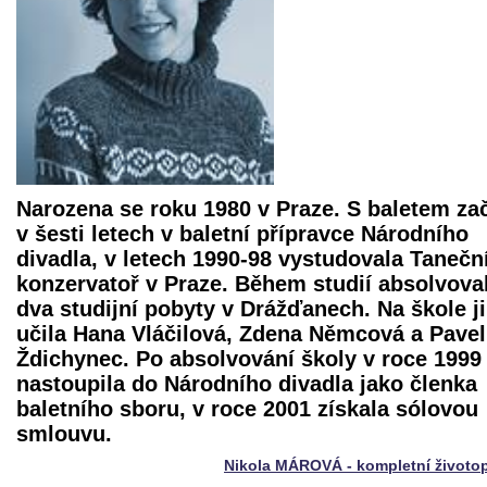
Narozena se roku 1980 v Praze. S baletem za
v šesti letech v baletní přípravce Národního
divadla, v letech 1990-98 vystudovala Tanečn
konzervatoř v Praze. Během studií absolvova
dva studijní pobyty v Drážďanech. Na škole ji
učila Hana Vláčilová, Zdena Němcová a Pavel
Ždichynec. Po absolvování školy v roce 1999
nastoupila do Národního divadla jako členka
baletního sboru, v roce 2001 získala sólovou
smlouvu.
Nikola MÁROVÁ - kompletní životo