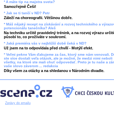
* A máte tip na majstra sveta?
Samozřejmě Češi!
* Jak se ti tančí v ND? Petr
Záleží na choreografii. Většinou dobře.
* Máš nějaký recept na získávání a rozvoj technického a výraz
potencionálu tanečníka? Aleš
Na techniku určitě pravidelný trénink, a na rozvoj výrazu určit
působí to, co prožíváte v soukromí.
* Jaká premiéra vás v nejbližší době čeká v ND?
Už jsem na to odpovídala před chvílí - Motýlí efekt.
* Veľmi pekne Vám ďakujeme za čas, ktorý sme nám venovali. 
ste síce dostali veľa otázok, ale je možné, že medzi nimi neboli
všetky, na ktoré ste mali chuť odpovedať. Preto je tu naše a zá
vaše slovo záverom ... redakcia
Díky všem za otázky a na shledanou v Národním divadle.
Zprávy do emailu