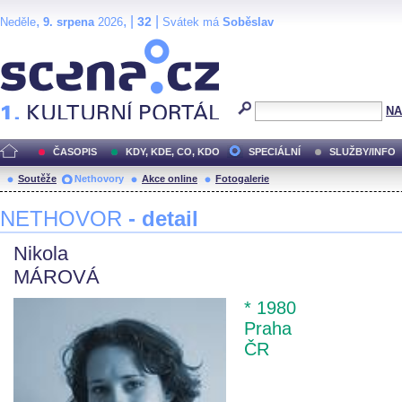
,
, |
|
32
Neděle
9. srpena
2026
Svátek má
Soběslav
Scéna.cz
NA
ČASOPIS
KDY, KDE, CO, KDO
SPECIÁLNÍ
SLUŽBY/INFO
Soutěže
Nethovory
Akce online
Fotogalerie
NETHOVOR
- detail
Nikola
MÁROVÁ
* 1980
Praha
ČR