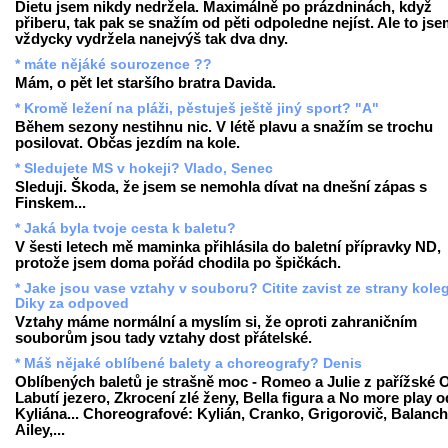
Dietu jsem nikdy nedržela. Maximálně po prázdninách, když
přiberu, tak pak se snažím od pěti odpoledne nejíst. Ale to js
vždycky vydržela nanejvýš tak dva dny.
* máte nějáké sourozence ??
Mám, o pět let staršího bratra Davida.
* Kromě ležení na pláži, pěstuješ ještě jiný sport? "A"
Během sezony nestihnu nic. V létě plavu a snažím se trochu
posilovat. Občas jezdím na kole.
* Sledujete MS v hokeji? Vlado, Senec
Sleduji. Škoda, že jsem se nemohla dívat na dnešní zápas s
Finskem...
* Jaká byla tvoje cesta k baletu?
V šesti letech mě maminka přihlásila do baletní přípravky ND,
protože jsem doma pořád chodila po špičkách.
* Jake jsou vase vztahy v souboru? Citite zavist ze strany kole
Diky za odpoved
Vztahy máme normální a myslím si, že oproti zahraničním
souborům jsou tady vztahy dost přátelské.
* Máš nějaké oblíbené balety a choreografy? Denis
Oblíbených baletů je strašně moc - Romeo a Julie z pařížské 
Labutí jezero, Zkrocení zlé ženy, Bella figura a No more play o
Kyliána... Choreografové: Kylián, Cranko, Grigorovič, Balanch
Ailey,...