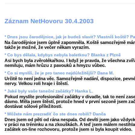
Záznam NetHovoru 30.4.2003
* Dnes jsou čarodějnice, jak je budeš slavit? Vlastníš koště? Pa
Na čarodějnice jsem úplně zapomněla. Koště samozřejmě má
takže je možné, že večer někam vyrazím.
* Co bys dělala, kdybys nebyla baletkou? Blanka z Plzně
Asi bych byla zvěrolékařkou. I když je pravda, že všechna zvíř
nemiluju, mám hrůzu z pavouků a hmyzu vůbec.
* Co si myslíš, že je pro tanec nejdůležitější? Dana M.
Určitě to není jedna věc. Samozřejmě nadání, dispozice, pevn
nervy. Velkou roli hraje i štěstí.
* Jaké byly vaše taneční začátky? Hanka L.
Pokud myslíte profesionální začátky v divadle, tak to není zase
dávno. Měla jsem štěstí, protože hned v první sezoně jsem za
dostávat sólové příležitosti.
* Môžete nám prezradiť čo ste dnes robili? Danča
Dnes jsem od pěti od rána nespala. Od devíti jsem jako vždyck
v práci na tréninku a na zkouškách. A teď jsem málem nestihla
začátek on-line rozhovoru, protože jsem si byla koupit video.