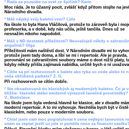
* Rada sa pozeráte na svet zo špičiek? Karin
Moc ráda. Je to úžasný pocit, zvlášť když přitom stojíte na jevi
Národního divadla.
* Máš nějaký svůj baletní vzor? Lída
Na škole to byla Hana Vláčilová, protože to zároveň byla i moj
profesorka, a v době, kdy nás učila, ještě tančila. Dnes už se
nesnažím nikoho napodobit.
* Máš v ND dostatek příležitostí? Neuvažuješ někdy o zahranič
angažmá? Olga
Příležitostí mám naštěstí dost. V Národním divadle mi to vyho
protože jsem tady doma, a líbí se mi i repertoár. Ale je pravda,
porovnání se zahraničními soubory máme o dost nižší platy, t
kdyby někdy přišla zajímavá nabídka, určitě bych o ní uvažova
* Cítite sa pri rozhovoroch o balete ako ryba vo vode alebo to n
vaša obľúbená parketa? Z. G.
Při rozhovorech se cítím dobře.
* Ste obsadzovaná do klasických aj moderných baletov. Čo je 
bližšie: klasické alebo moderné výrazové tanečné prostriedky?
V., Bratislava
Na škole jsem byla vedená hlavně ke klasice, ale v divadle má
moderní repertoár. A to mi vyhovuje. Nechtěla bych být v čistě
klasickém, nebo pouze v moderním souboru.
* Chtel jsem vam moc pogratulovat k cene nejlepsi tanecnice r
smim se zeptat jestli uz jste si poridila neco za financni castku