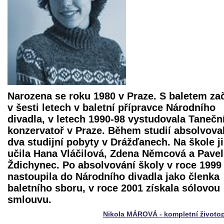
Narozena se roku 1980 v Praze. S baletem za
v šesti letech v baletní přípravce Národního
divadla, v letech 1990-98 vystudovala Tanečn
konzervatoř v Praze. Během studií absolvova
dva studijní pobyty v Drážďanech. Na škole ji
učila Hana Vláčilová, Zdena Němcová a Pavel
Ždichynec. Po absolvování školy v roce 1999
nastoupila do Národního divadla jako členka
baletního sboru, v roce 2001 získala sólovou
smlouvu.
Nikola MÁROVÁ - kompletní životo