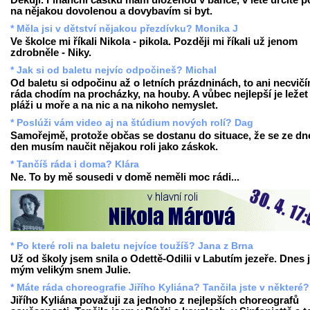
Děkuji. Finanční částku mám uloženou v bance, v létě určitě p
na nějakou dovolenou a dovybavím si byt.
* Měla jsi v dětství nějakou přezdívku? Monika J
Ve školce mi říkali Nikola - pikola. Později mi říkali už jenom
zdrobněle - Niky.
* Jak si od baletu nejvíc odpočineš? Michal
Od baletu si odpočinu až o letních prázdninách, to ani necvičí
ráda chodím na procházky, na houby. A vůbec nejlepší je ležet
pláži u moře a na nic a na nikoho nemyslet.
* Poslúži vám video aj na štúdium nových rolí? Dag
Samořejmě, protože občas se dostanu do situace, že se ze dn
den musím naučit nějakou roli jako záskok.
* Tančíš ráda i doma? Klára
Ne. To by mě sousedi v domě neměli moc rádi...
* Po které roli na baletu nejvíce toužíš? Jana z Brna
Už od školy jsem snila o Odettě-Odilii v Labutím jezeře. Dnes 
mým velikým snem Julie.
* Máte ráda choreografie Jiřího Kyliána? Tančila jste v některé?
Jiřího Kyliána považuji za jednoho z nejlepších choreografů