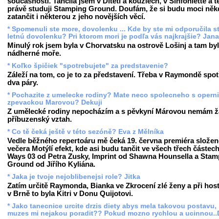
současnosti. Tančila jsem v Dítěti a kouzlech, v Sinfoniettě a 
právě studuji Stamping Ground. Doufám, že si budu moci něk
zatančit i některou z jeho novějších věcí.
* Spomenuli ste more, dovolenku ... Kde by ste mi odporučila st
letnú dovolenku? Pri ktorom mori je podľa vás najkrajšie? Jan
Minulý rok jsem byla v Chorvatsku na ostrově Lošinj a tam by
nádherné moře.
* Koľko špičiek "spotrebujete" za predstavenie?
Záleží na tom, co je to za představení. Třeba v Raymondě spot
dva páry.
* Pochazite z umelecke rodiny? Mate neco spolecneho s operni
zpevackou Marovou? Dekuji
Z umělecké rodiny nepocházím a s pěvkyní Márovou nemám 
příbuzenský vztah.
* Co tě čeká ještě v této sezóně? Eva z Mělníka
Vedle běžného repertoáru mě čeká 19. června premiéra slože
večera Motýlí efekt, kde asi budu tančit ve všech třech částech
Ways 03 od Petra Zusky, Imprint od Shawna Hounsella a Stam
Ground od Jiřího Kyliána.
* Jaka je tvoje nejoblibenejsi role? Jitka
Zatím určitě Raymonda, Bianka ve Zkrocení zlé ženy a při hos
v Brně to byla Kitri v Donu Quijotovi.
* Jako tanecnice urcite drzis diety abys mela takovou postavu,
muzes mi nejakou poradit?? Pokud mozno rychlou a ucinnou..