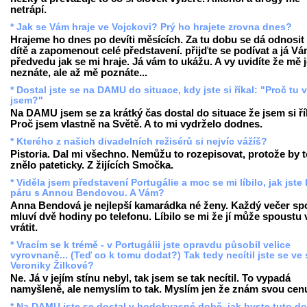
netrápí.
* Jak se Vám hraje ve Vojckovi? Prý ho hrajete zrovna dnes?
Hrajeme ho dnes po devíti měsících. Za tu dobu se dá odnosit 
dítě a zapomenout celé představení. přijďte se podívat a já V
předvedu jak se mi hraje. Já vám to ukážu. A vy uvidíte že mě 
neznáte, ale až mě poznáte...
* Dostal jste se na DAMU do situace, kdy jste si říkal: "Proč tu 
jsem?"
Na DAMU jsem se za krátký čas dostal do situace že jsem si ří
Proč jsem vlastně na Světě. A to mi vydrželo dodnes.
* Kterého z našich divadelních režisérů si nejvíc vážíš?
Pistoria. Dal mi všechno. Nemůžu to rozepisovat, protože by t
znělo pateticky. Z žijících Smočka.
* Viděla jsem představení Portugálie a moc se mi líbilo, jak jste 
páru s Annou Bendovou. A Vám?
Anna Bendová je nejlepší kamarádka né ženy. Každý večer sp
mluví dvě hodiny po telefonu. Líbilo se mi že jí může spoustu 
vrátit.
* Vracím se k trémě - v Portugálii jste opravdu působil velice
vyrovnaně... (Teď co k tomu dodat?) Tak tedy necítil jste se ve 
Veroniky Žilkové?
Ne. Já v jejím stínu nebyl, tak jsem se tak necítil. To vypadá
namyšleně, ale nemyslím to tak. Myslím jen že znám svou cen
* Na DAMU jste se dostal v hodokvasné době, jak byste tuto d