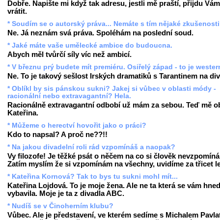
Dobře. Napište mi když tak adresu, jestli mě praští, přijdu Vám
vrátit.
* Soudím se o autorský práva... Nemáte s tím nějaké zkušenost
Ne. Já neznám svá práva. Spoléhám na poslední soud.
* Jaké máte vaše umělecké ambice do budoucna.
Abych měl tvůrčí síly víc než ambicí.
* V březnu prý budete mít premiéru. Osiřelý západ - to je weste
Ne. To je takový sešlost Irských dramatiků s Tarantinem na div
* Oblíkl by sis pánskou sukni? Jakej si vůbec v oblasti módy -
racionální nebo extravagantní? Hela.
Racionálně extravagantní odbobí už mám za sebou. Teď mě ob
Kateřina.
* Můžeme o herectví hovořit jako o práci?
Kdo to napsal? A proč ne??!!
* Na jakou divadelní roli rád vzpomínáš a naopak?
Vy filozofe! Je těžké psát o něčem na co si člověk nevzpomíná
Zatím myslím že si vzpomínám na všechny, uvidíme za třicet le
* Kateřina Kornová? Tak to bys tu sukni mohl mít...
Kateřina Lojdová. To je moje žena. Ale ne ta která se vám hne
vybavila. Moje je ta z divadla ABC.
* Nudíš se v Činoherním klubu?
Vůbec. Ale je představení, ve kterém sedíme s Michalem Pavla