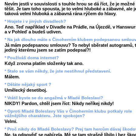
Nevím jestli v souvislosti s touhle hrou se dá říct, že je možné
těšit. Je tam toho spousta, je to velmi hluboké a zábavné, ale j
taková velmi hluboká a zábavná rána rýčem do hlavy.
* Hrajete i v jiných divadlech?
Ano. Teď například v Divadle na Prádle, na Újezdě, v Hanswur
a v Pohleď a budeš udiven.
* Na jak dlouho máte s Činoherním klubem podepsanou smlou
Já mám podepsanou smlouvu? To nebyl sběratel autogramů, 
jediný kterému jsem se zatím podepsal?!
* Používáš doma internet?
Když zrovna platím složenky tak ano.
* Stalo se vám někdy, že jste nestihnul představení.
Málem.
* Děláte nějaký sport ?
Umělecký desetiboj.
* Vrátil byste se do angažmá v Mladé Boleslavi?
NIKDY! Pardon, chtěl jsem říct: Nikdy neříkej nikdy!
* Oproti Mladé Boleslavy Vás v Činoherním klubu potkaly role
vážnějšího charakteru. Jste spokojen?
Velmi.
* Proč nikdy do Mladé Boleslavy? Prej tam hercům dávaj škodov
Ne, ta odpověď se nabízela. Mě se tam strašně líbilo i bez ško