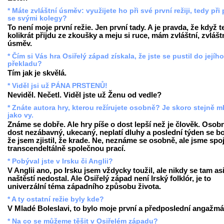
* Máte zvláštní úsměv: využijete ho při své první režiji, tedy při 
se svými kolegy?
To není moje první režie. Jen první tady. A je pravda, že když 
kolikrát přijdu ze zkoušky a meju si ruce, mám zvláštní, zvlášt
úsměv.
* Čím si Vás hra Osiřelý západ získala, že jste se pustil do jejího
překladu?
Tím jak je skvělá.
* Viděl jsi už PÁNA PRSTENŮ!
Neviděl. Nečetl. Viděl jste už Ženu od vedle?
* Znáte autora hry, kterou režírujete osobně? Je skoro stejně m
jako vy.
Známe se dobře. Ale hry píše o dost lepší než je člověk. Osobn
dost nezábavný, ukecaný, neplatí dluhy a poslední týden se bo
že jsem zjistil, že krade. Ne, neznáme se osobně, ale jsme spo
transcendeltálně společnou prací.
* Pobýval jste v Irsku či Anglii?
V Anglii ano, po Irsku jsem vždycky toužil, ale nikdy se tam as
naštěstí nedostal. Ale Osiřelý západ není Irský folklór, je to
univerzální téma západního způsobu života.
* A ty ostatní režie byly kde?
V Mladé Boleslavi, to bylo moje první a předposlední angažmá
* Na co se můžeme těšit v Osiřelém západu?