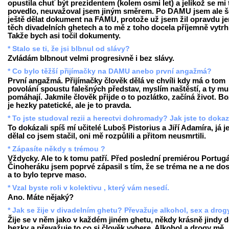
opustila chuť být prezidentem (kolem osmi let) a jelikož se mi 
povedlo, neuvažoval jsem jiným směrem. Po DAMU jsem ale š
ještě dělat dokument na FAMU, protože už jsem žil opravdu je
těch divadelních ghetech a to mě z toho docela příjemně vytrh
Takže bych asi točil dokumenty.
* Stalo se ti, že jsi blbnul od slávy?
Zvládám blbnout velmi progresivně i bez slávy.
* Co bylo těžší přijímačky na DAMU anebo první angažmá?
První angažmá. Přijímačky člověk dělá ve chvíli kdy má o tom
povolání spoustu falešných představ, myslím naštěstí, a ty mu
pomáhají. Jakmile člověk přijde o to pozlátko, začíná život. Bo
je hezky patetické, ale je to pravda.
* To jste studoval rezii a herectvi dohromady? Jak jste to doka
To dokázali spíš mí učitelé Luboš Pistorius a Jiří Adamíra, já j
dělal co jsem stačil, oni mě rozpůlili a přitom neusmrtili.
* Zápasíte někdy s trémou ?
Vždycky. Ale to k tomu patří. Před poslední premiérou Portugá
Činoheráku jsem poprvé zápasil s tím, že se tréma ne a ne dos
a to bylo teprve maso.
* Vzal byste roli v kolektivu , který vám nesedí.
Ano. Máte nějaký?
* Jak se žije v divadelním ghetu? Převažuje alkohol, sex a drog
Žije se v něm jako v každém jiném ghetu, někdy krásně jindy 
hezky a převažuje to co si člověk vybere. Alkohol a drogy mě