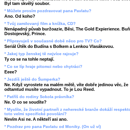
Byl tam skvělý soubor.
* Můžete prosím pozdravovat pana Pavlatu?
Ano. Od koho?
* Tvůj zamilovaný film a knížka, CD?
Nenápadný půvab buržoazie, Běsi, The Gold Expierience. Buň
Dostojevský, Prince.
* Připravuješ v současné době něco pro TV? Co?
Seriál Útěk do Budína s Bolkem a Lenkou Vlasákovou.
* Jakej typ ženskej tě nejvíce rajcuje?
Ty co se na tohle neptají.
* Co se líp hraje pitomci nebo chytráci?
Eeee?
* Jezdíš ještě do Šumperka?
Ne. Když vyrostete na malém mětě, víte dobře jedinou věc, že
odtamtud musíte vypadnout. To je Lou Reed.
* Patříš do rodiny Sokola právníka?
Ne. O co se soudíte?
* Myslíte, že životní partneři z neherecké branže dokáží respekt
toto velmi specifické povolání?
Nevím Asi ne. A někteří asi ano.
* Pozdrav pro pana Pavlatu od Moniky. (On už ví)