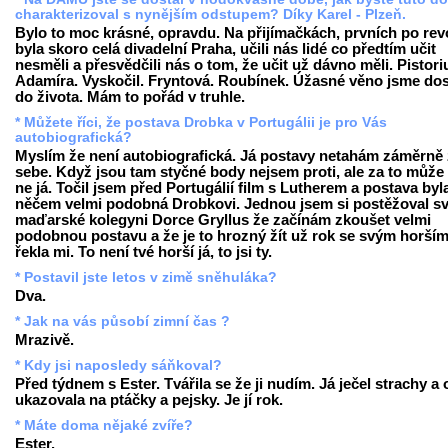
charakterizoval s nynějším odstupem? Díky Karel - Plzeň.
Bylo to moc krásné, opravdu. Na přijímačkách, prvních po revo
byla skoro celá divadelní Praha, učili nás lidé co předtím učit
nesměli a přesvědčili nás o tom, že učit už dávno měli. Pistori
Adamíra. Vyskočil. Fryntová. Roubínek. Úžasné věno jsme dos
do života. Mám to pořád v truhle.
* Můžete říci, že postava Drobka v Portugálii je pro Vás
autobiografická?
Myslím že není autobiografická. Já postavy netahám záměrně
sebe. Když jsou tam styčné body nejsem proti, ale za to může 
ne já. Točil jsem před Portugálií film s Lutherem a postava byl
něčem velmi podobná Drobkovi. Jednou jsem si postěžoval s
maďarské kolegyni Dorce Gryllus že začínám zkoušet velmi
podobnou postavu a že je to hrozný žít už rok se svým horším 
řekla mi. To není tvé horší já, to jsi ty.
* Postavil jste letos v zimě sněhuláka?
Dva.
* Jak na vás působí zimní čas ?
Mrazivě.
* Kdy jsi naposledy sáňkoval?
Před týdnem s Ester. Tvářila se že ji nudím. Já ječel strachy a
ukazovala na ptáčky a pejsky. Je jí rok.
* Máte doma nějaké zvíře?
Ester.