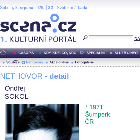
,
, |
|
32
Sobota
8. srpena
2026
Svátek má
Lada
Scéna.cz
NA
ČASOPIS
KDY, KDE, CO, KDO
SPECIÁLNÍ
SLUŽBY/INFO
Soutěže
Nethovory
Akce online
Fotogalerie
NETHOVOR
- detail
Ondřej
SOKOL
* 1971
Šumperk
ČR