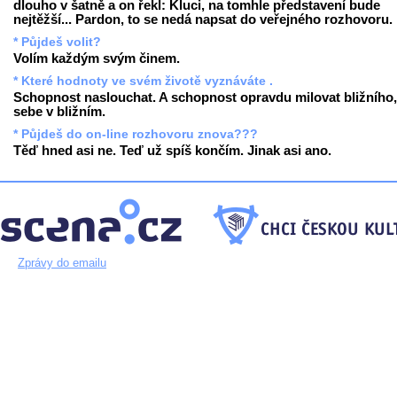
dlouho v šatně a on řekl: Kluci, na tomhle představení bude
nejtěžší... Pardon, to se nedá napsat do veřejného rozhovoru.
* Půjdeš volit?
Volím každým svým činem.
* Které hodnoty ve svém životě vyznáváte .
Schopnost naslouchat. A schopnost opravdu milovat bližního,
sebe v bližním.
* Půjdeš do on-line rozhovoru znova???
Těď hned asi ne. Teď už spíš končím. Jinak asi ano.
Zprávy do emailu