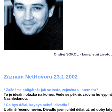
Ondřej SOKOL - kompletní životo
Záznam NetHovoru 23.1.2002
* Začněme obligátně: jak se vede, zejména u internetu?
To je ideální otázka na konec. Vede se pěkně, zrovna ho vypín
Nashledanou.
* Co bys dělal, kdybys nehrál divadlo?
Upřímě řečeno nevím. Divadlo jsem chtěl dělat už od doby kd