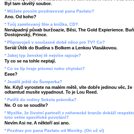
Byl tam skvělý soubor.
* Můžete prosím pozdravovat pana Pavlatu?
Ano. Od koho?
* Tvůj zamilovaný film a knížka, CD?
Nenápadný půvab buržoazie, Běsi, The Gold Expierience. Buň
Dostojevský, Prince.
* Připravuješ v současné době něco pro TV? Co?
Seriál Útěk do Budína s Bolkem a Lenkou Vlasákovou.
* Jakej typ ženskej tě nejvíce rajcuje?
Ty co se na tohle neptají.
* Co se líp hraje pitomci nebo chytráci?
Eeee?
* Jezdíš ještě do Šumperka?
Ne. Když vyrostete na malém mětě, víte dobře jedinou věc, že
odtamtud musíte vypadnout. To je Lou Reed.
* Patříš do rodiny Sokola právníka?
Ne. O co se soudíte?
* Myslíte, že životní partneři z neherecké branže dokáží respekt
toto velmi specifické povolání?
Nevím Asi ne. A někteří asi ano.
* Pozdrav pro pana Pavlatu od Moniky. (On už ví)