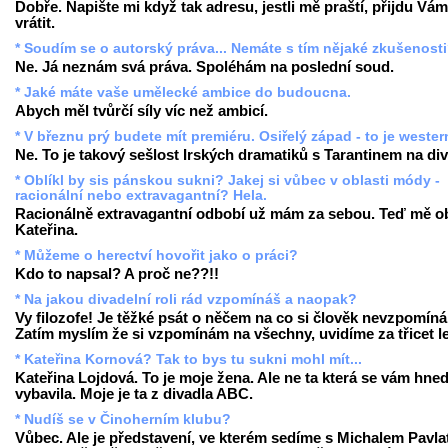
Dobře. Napište mi když tak adresu, jestli mě praští, přijdu Vám
vrátit.
* Soudím se o autorský práva... Nemáte s tím nějaké zkušenost
Ne. Já neznám svá práva. Spoléhám na poslední soud.
* Jaké máte vaše umělecké ambice do budoucna.
Abych měl tvůrčí síly víc než ambicí.
* V březnu prý budete mít premiéru. Osiřelý západ - to je weste
Ne. To je takový sešlost Irských dramatiků s Tarantinem na div
* Oblíkl by sis pánskou sukni? Jakej si vůbec v oblasti módy -
racionální nebo extravagantní? Hela.
Racionálně extravagantní odbobí už mám za sebou. Teď mě ob
Kateřina.
* Můžeme o herectví hovořit jako o práci?
Kdo to napsal? A proč ne??!!
* Na jakou divadelní roli rád vzpomínáš a naopak?
Vy filozofe! Je těžké psát o něčem na co si člověk nevzpomíná
Zatím myslím že si vzpomínám na všechny, uvidíme za třicet le
* Kateřina Kornová? Tak to bys tu sukni mohl mít...
Kateřina Lojdová. To je moje žena. Ale ne ta která se vám hne
vybavila. Moje je ta z divadla ABC.
* Nudíš se v Činoherním klubu?
Vůbec. Ale je představení, ve kterém sedíme s Michalem Pavla