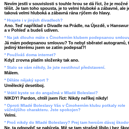
Nevím jestli v souvislosti s touhle hrou se dá říct, že je možné
těšit. Je tam toho spousta, je to velmi hluboké a zábavné, ale j
taková velmi hluboká a zábavná rána rýčem do hlavy.
* Hrajete i v jiných divadlech?
Ano. Teď například v Divadle na Prádle, na Újezdě, v Hanswur
a v Pohleď a budeš udiven.
* Na jak dlouho máte s Činoherním klubem podepsanou smlou
Já mám podepsanou smlouvu? To nebyl sběratel autogramů, 
jediný kterému jsem se zatím podepsal?!
* Používáš doma internet?
Když zrovna platím složenky tak ano.
* Stalo se vám někdy, že jste nestihnul představení.
Málem.
* Děláte nějaký sport ?
Umělecký desetiboj.
* Vrátil byste se do angažmá v Mladé Boleslavi?
NIKDY! Pardon, chtěl jsem říct: Nikdy neříkej nikdy!
* Oproti Mladé Boleslavy Vás v Činoherním klubu potkaly role
vážnějšího charakteru. Jste spokojen?
Velmi.
* Proč nikdy do Mladé Boleslavy? Prej tam hercům dávaj škodov
Ne, ta odpověď se nabízela. Mě se tam strašně líbilo i bez ško