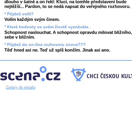
dlouho v šatně a on řekl: Kluci, na tomhle představení bude
nejtěžší... Pardon, to se nedá napsat do veřejného rozhovoru.
* Půjdeš volit?
Volím každým svým činem.
* Které hodnoty ve svém životě vyznáváte .
Schopnost naslouchat. A schopnost opravdu milovat bližního,
sebe v bližním.
* Půjdeš do on-line rozhovoru znova???
Těď hned asi ne. Teď už spíš končím. Jinak asi ano.
Zprávy do emailu