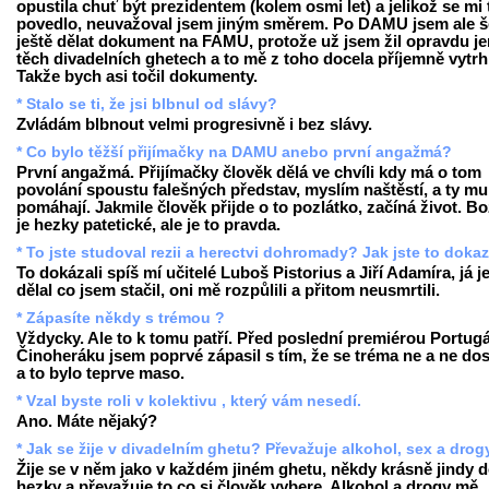
opustila chuť být prezidentem (kolem osmi let) a jelikož se mi 
povedlo, neuvažoval jsem jiným směrem. Po DAMU jsem ale š
ještě dělat dokument na FAMU, protože už jsem žil opravdu je
těch divadelních ghetech a to mě z toho docela příjemně vytrh
Takže bych asi točil dokumenty.
* Stalo se ti, že jsi blbnul od slávy?
Zvládám blbnout velmi progresivně i bez slávy.
* Co bylo těžší přijímačky na DAMU anebo první angažmá?
První angažmá. Přijímačky člověk dělá ve chvíli kdy má o tom
povolání spoustu falešných představ, myslím naštěstí, a ty mu
pomáhají. Jakmile člověk přijde o to pozlátko, začíná život. Bo
je hezky patetické, ale je to pravda.
* To jste studoval rezii a herectvi dohromady? Jak jste to doka
To dokázali spíš mí učitelé Luboš Pistorius a Jiří Adamíra, já j
dělal co jsem stačil, oni mě rozpůlili a přitom neusmrtili.
* Zápasíte někdy s trémou ?
Vždycky. Ale to k tomu patří. Před poslední premiérou Portugá
Činoheráku jsem poprvé zápasil s tím, že se tréma ne a ne dos
a to bylo teprve maso.
* Vzal byste roli v kolektivu , který vám nesedí.
Ano. Máte nějaký?
* Jak se žije v divadelním ghetu? Převažuje alkohol, sex a drog
Žije se v něm jako v každém jiném ghetu, někdy krásně jindy 
hezky a převažuje to co si člověk vybere. Alkohol a drogy mě