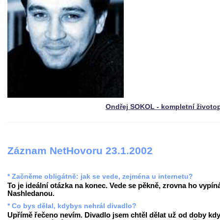
Ondřej SOKOL - kompletní životo
Záznam NetHovoru 23.1.2002
* Začněme obligátně: jak se vede, zejména u internetu?
To je ideální otázka na konec. Vede se pěkně, zrovna ho vypín
Nashledanou.
* Co bys dělal, kdybys nehrál divadlo?
Upřímě řečeno nevím. Divadlo jsem chtěl dělat už od doby kd