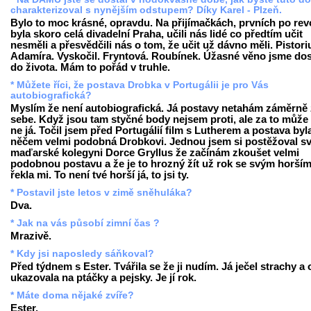
charakterizoval s nynějším odstupem? Díky Karel - Plzeň.
Bylo to moc krásné, opravdu. Na přijímačkách, prvních po revo
byla skoro celá divadelní Praha, učili nás lidé co předtím učit
nesměli a přesvědčili nás o tom, že učit už dávno měli. Pistori
Adamíra. Vyskočil. Fryntová. Roubínek. Úžasné věno jsme dos
do života. Mám to pořád v truhle.
* Můžete říci, že postava Drobka v Portugálii je pro Vás
autobiografická?
Myslím že není autobiografická. Já postavy netahám záměrně
sebe. Když jsou tam styčné body nejsem proti, ale za to může 
ne já. Točil jsem před Portugálií film s Lutherem a postava byl
něčem velmi podobná Drobkovi. Jednou jsem si postěžoval s
maďarské kolegyni Dorce Gryllus že začínám zkoušet velmi
podobnou postavu a že je to hrozný žít už rok se svým horším 
řekla mi. To není tvé horší já, to jsi ty.
* Postavil jste letos v zimě sněhuláka?
Dva.
* Jak na vás působí zimní čas ?
Mrazivě.
* Kdy jsi naposledy sáňkoval?
Před týdnem s Ester. Tvářila se že ji nudím. Já ječel strachy a
ukazovala na ptáčky a pejsky. Je jí rok.
* Máte doma nějaké zvíře?
Ester.