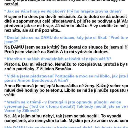
netrápí.
* Jak se Vám hraje ve Vojckovi? Prý ho hrajete zrovna dnes?
Hrajeme ho dnes po devíti měsících. Za tu dobu se dá odnosit 
dítě a zapomenout celé představení. přijďte se podívat a já V
předvedu jak se mi hraje. Já vám to ukážu. A vy uvidíte že mě 
neznáte, ale až mě poznáte...
* Dostal jste se na DAMU do situace, kdy jste si říkal: "Proč tu 
jsem?"
Na DAMU jsem se za krátký čas dostal do situace že jsem si ří
Proč jsem vlastně na Světě. A to mi vydrželo dodnes.
* Kterého z našich divadelních režisérů si nejvíc vážíš?
Pistoria. Dal mi všechno. Nemůžu to rozepisovat, protože by t
znělo pateticky. Z žijících Smočka.
* Viděla jsem představení Portugálie a moc se mi líbilo, jak jste 
páru s Annou Bendovou. A Vám?
Anna Bendová je nejlepší kamarádka né ženy. Každý večer sp
mluví dvě hodiny po telefonu. Líbilo se mi že jí může spoustu 
vrátit.
* Vracím se k trémě - v Portugálii jste opravdu působil velice
vyrovnaně... (Teď co k tomu dodat?) Tak tedy necítil jste se ve 
Veroniky Žilkové?
Ne. Já v jejím stínu nebyl, tak jsem se tak necítil. To vypadá
namyšleně, ale nemyslím to tak. Myslím jen že znám svou cen
* Na DAMU jste se dostal v hodokvasné době, jak byste tuto d