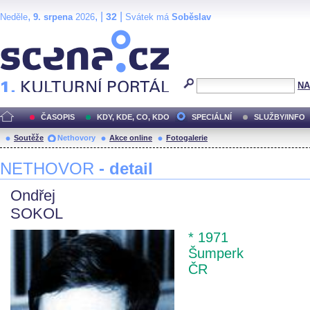
,
, |
|
32
Neděle
9. srpena
2026
Svátek má
Soběslav
Scéna.cz
NA
ČASOPIS
KDY, KDE, CO, KDO
SPECIÁLNÍ
SLUŽBY/INFO
Soutěže
Nethovory
Akce online
Fotogalerie
NETHOVOR
- detail
Ondřej
SOKOL
* 1971
Šumperk
ČR