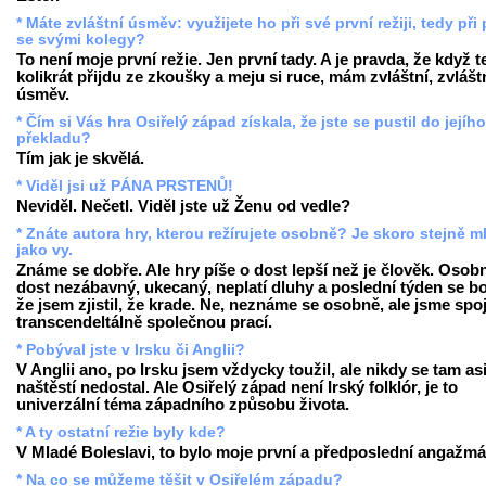
* Máte zvláštní úsměv: využijete ho při své první režiji, tedy při 
se svými kolegy?
To není moje první režie. Jen první tady. A je pravda, že když 
kolikrát přijdu ze zkoušky a meju si ruce, mám zvláštní, zvlášt
úsměv.
* Čím si Vás hra Osiřelý západ získala, že jste se pustil do jejího
překladu?
Tím jak je skvělá.
* Viděl jsi už PÁNA PRSTENŮ!
Neviděl. Nečetl. Viděl jste už Ženu od vedle?
* Znáte autora hry, kterou režírujete osobně? Je skoro stejně m
jako vy.
Známe se dobře. Ale hry píše o dost lepší než je člověk. Osobn
dost nezábavný, ukecaný, neplatí dluhy a poslední týden se bo
že jsem zjistil, že krade. Ne, neznáme se osobně, ale jsme spo
transcendeltálně společnou prací.
* Pobýval jste v Irsku či Anglii?
V Anglii ano, po Irsku jsem vždycky toužil, ale nikdy se tam as
naštěstí nedostal. Ale Osiřelý západ není Irský folklór, je to
univerzální téma západního způsobu života.
* A ty ostatní režie byly kde?
V Mladé Boleslavi, to bylo moje první a předposlední angažmá
* Na co se můžeme těšit v Osiřelém západu?