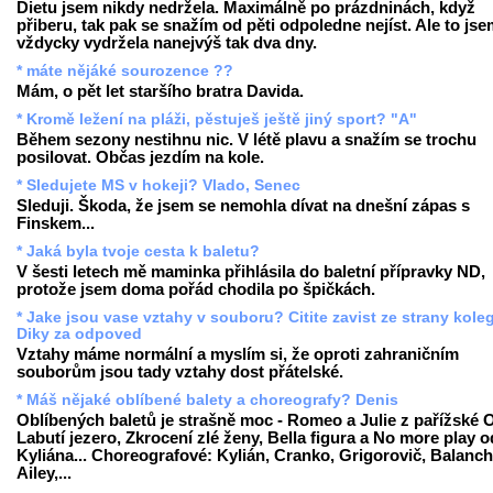
Dietu jsem nikdy nedržela. Maximálně po prázdninách, když
přiberu, tak pak se snažím od pěti odpoledne nejíst. Ale to js
vždycky vydržela nanejvýš tak dva dny.
* máte nějáké sourozence ??
Mám, o pět let staršího bratra Davida.
* Kromě ležení na pláži, pěstuješ ještě jiný sport? "A"
Během sezony nestihnu nic. V létě plavu a snažím se trochu
posilovat. Občas jezdím na kole.
* Sledujete MS v hokeji? Vlado, Senec
Sleduji. Škoda, že jsem se nemohla dívat na dnešní zápas s
Finskem...
* Jaká byla tvoje cesta k baletu?
V šesti letech mě maminka přihlásila do baletní přípravky ND,
protože jsem doma pořád chodila po špičkách.
* Jake jsou vase vztahy v souboru? Citite zavist ze strany kole
Diky za odpoved
Vztahy máme normální a myslím si, že oproti zahraničním
souborům jsou tady vztahy dost přátelské.
* Máš nějaké oblíbené balety a choreografy? Denis
Oblíbených baletů je strašně moc - Romeo a Julie z pařížské 
Labutí jezero, Zkrocení zlé ženy, Bella figura a No more play o
Kyliána... Choreografové: Kylián, Cranko, Grigorovič, Balanch
Ailey,...