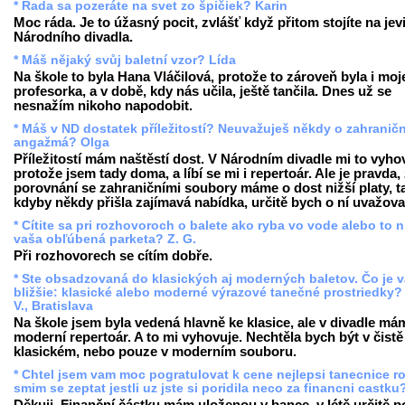
* Rada sa pozeráte na svet zo špičiek? Karin
Moc ráda. Je to úžasný pocit, zvlášť když přitom stojíte na jevi
Národního divadla.
* Máš nějaký svůj baletní vzor? Lída
Na škole to byla Hana Vláčilová, protože to zároveň byla i moj
profesorka, a v době, kdy nás učila, ještě tančila. Dnes už se
nesnažím nikoho napodobit.
* Máš v ND dostatek příležitostí? Neuvažuješ někdy o zahranič
angažmá? Olga
Příležitostí mám naštěstí dost. V Národním divadle mi to vyho
protože jsem tady doma, a líbí se mi i repertoár. Ale je pravda,
porovnání se zahraničními soubory máme o dost nižší platy, t
kdyby někdy přišla zajímavá nabídka, určitě bych o ní uvažova
* Cítite sa pri rozhovoroch o balete ako ryba vo vode alebo to n
vaša obľúbená parketa? Z. G.
Při rozhovorech se cítím dobře.
* Ste obsadzovaná do klasických aj moderných baletov. Čo je 
bližšie: klasické alebo moderné výrazové tanečné prostriedky?
V., Bratislava
Na škole jsem byla vedená hlavně ke klasice, ale v divadle má
moderní repertoár. A to mi vyhovuje. Nechtěla bych být v čistě
klasickém, nebo pouze v moderním souboru.
* Chtel jsem vam moc pogratulovat k cene nejlepsi tanecnice r
smim se zeptat jestli uz jste si poridila neco za financni castku