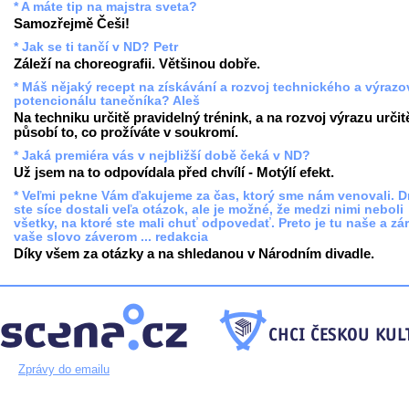
* A máte tip na majstra sveta?
Samozřejmě Češi!
* Jak se ti tančí v ND? Petr
Záleží na choreografii. Většinou dobře.
* Máš nějaký recept na získávání a rozvoj technického a výraz
potencionálu tanečníka? Aleš
Na techniku určitě pravidelný trénink, a na rozvoj výrazu určit
působí to, co prožíváte v soukromí.
* Jaká premiéra vás v nejbližší době čeká v ND?
Už jsem na to odpovídala před chvílí - Motýlí efekt.
* Veľmi pekne Vám ďakujeme za čas, ktorý sme nám venovali. 
ste síce dostali veľa otázok, ale je možné, že medzi nimi neboli
všetky, na ktoré ste mali chuť odpovedať. Preto je tu naše a zá
vaše slovo záverom ... redakcia
Díky všem za otázky a na shledanou v Národním divadle.
Zprávy do emailu