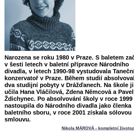
Narozena se roku 1980 v Praze. S baletem za
v šesti letech v baletní přípravce Národního
divadla, v letech 1990-98 vystudovala Tanečn
konzervatoř v Praze. Během studií absolvova
dva studijní pobyty v Drážďanech. Na škole ji
učila Hana Vláčilová, Zdena Němcová a Pavel
Ždichynec. Po absolvování školy v roce 1999
nastoupila do Národního divadla jako členka
baletního sboru, v roce 2001 získala sólovou
smlouvu.
Nikola MÁROVÁ - kompletní životo