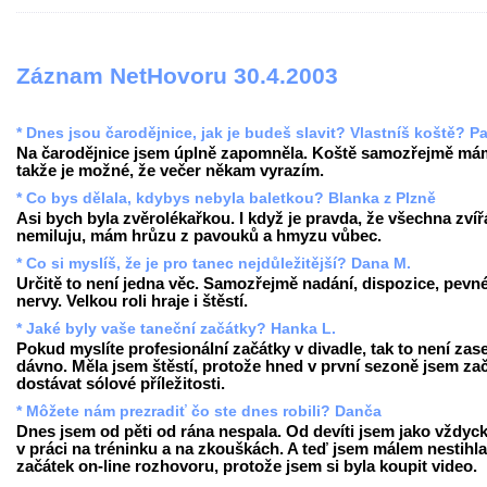
Záznam NetHovoru 30.4.2003
* Dnes jsou čarodějnice, jak je budeš slavit? Vlastníš koště? Pa
Na čarodějnice jsem úplně zapomněla. Koště samozřejmě má
takže je možné, že večer někam vyrazím.
* Co bys dělala, kdybys nebyla baletkou? Blanka z Plzně
Asi bych byla zvěrolékařkou. I když je pravda, že všechna zvíř
nemiluju, mám hrůzu z pavouků a hmyzu vůbec.
* Co si myslíš, že je pro tanec nejdůležitější? Dana M.
Určitě to není jedna věc. Samozřejmě nadání, dispozice, pevn
nervy. Velkou roli hraje i štěstí.
* Jaké byly vaše taneční začátky? Hanka L.
Pokud myslíte profesionální začátky v divadle, tak to není zase
dávno. Měla jsem štěstí, protože hned v první sezoně jsem za
dostávat sólové příležitosti.
* Môžete nám prezradiť čo ste dnes robili? Danča
Dnes jsem od pěti od rána nespala. Od devíti jsem jako vždyck
v práci na tréninku a na zkouškách. A teď jsem málem nestihla
začátek on-line rozhovoru, protože jsem si byla koupit video.