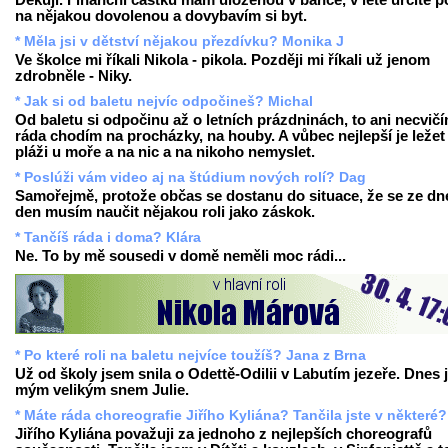
Děkuji. Finanční částku mám uloženou v bance, v létě určitě p
na nějakou dovolenou a dovybavím si byt.
* Měla jsi v dětství nějakou přezdívku? Monika J
Ve školce mi říkali Nikola - pikola. Později mi říkali už jenom
zdrobněle - Niky.
* Jak si od baletu nejvíc odpočineš? Michal
Od baletu si odpočinu až o letních prázdninách, to ani necvičí
ráda chodím na procházky, na houby. A vůbec nejlepší je ležet
pláži u moře a na nic a na nikoho nemyslet.
* Poslúži vám video aj na štúdium nových rolí? Dag
Samořejmě, protože občas se dostanu do situace, že se ze dn
den musím naučit nějakou roli jako záskok.
* Tančíš ráda i doma? Klára
Ne. To by mě sousedi v domě neměli moc rádi...
* Po které roli na baletu nejvíce toužíš? Jana z Brna
Už od školy jsem snila o Odettě-Odilii v Labutím jezeře. Dnes 
mým velikým snem Julie.
* Máte ráda choreografie Jiřího Kyliána? Tančila jste v některé?
Jiřího Kyliána považuji za jednoho z nejlepších choreografů