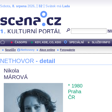
,
, |
|
32
Sobota
8. srpena
2026
Svátek má
Lada
Scéna.cz
NA
ČASOPIS
KDY, KDE, CO, KDO
SPECIÁLNÍ
SLUŽBY/INFO
Soutěže
Nethovory
Akce online
Fotogalerie
NETHOVOR
- detail
Nikola
MÁROVÁ
* 1980
Praha
ČR