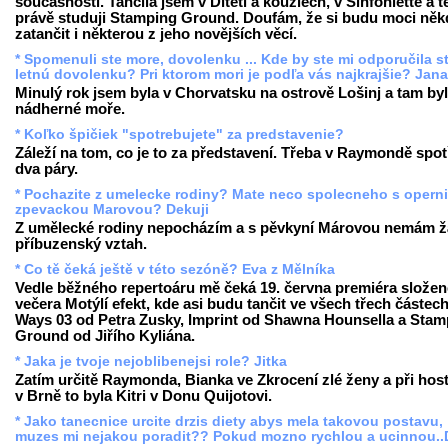
současnosti. Tančila jsem v Dítěti a kouzlech, v Sinfoniettě a 
právě studuji Stamping Ground. Doufám, že si budu moci něk
zatančit i některou z jeho novějších věcí.
* Spomenuli ste more, dovolenku ... Kde by ste mi odporučila st
letnú dovolenku? Pri ktorom mori je podľa vás najkrajšie? Jan
Minulý rok jsem byla v Chorvatsku na ostrově Lošinj a tam by
nádherné moře.
* Koľko špičiek "spotrebujete" za predstavenie?
Záleží na tom, co je to za představení. Třeba v Raymondě spot
dva páry.
* Pochazite z umelecke rodiny? Mate neco spolecneho s operni
zpevackou Marovou? Dekuji
Z umělecké rodiny nepocházím a s pěvkyní Márovou nemám 
příbuzenský vztah.
* Co tě čeká ještě v této sezóně? Eva z Mělníka
Vedle běžného repertoáru mě čeká 19. června premiéra slože
večera Motýlí efekt, kde asi budu tančit ve všech třech částech
Ways 03 od Petra Zusky, Imprint od Shawna Hounsella a Stam
Ground od Jiřího Kyliána.
* Jaka je tvoje nejoblibenejsi role? Jitka
Zatím určitě Raymonda, Bianka ve Zkrocení zlé ženy a při hos
v Brně to byla Kitri v Donu Quijotovi.
* Jako tanecnice urcite drzis diety abys mela takovou postavu,
muzes mi nejakou poradit?? Pokud mozno rychlou a ucinnou..