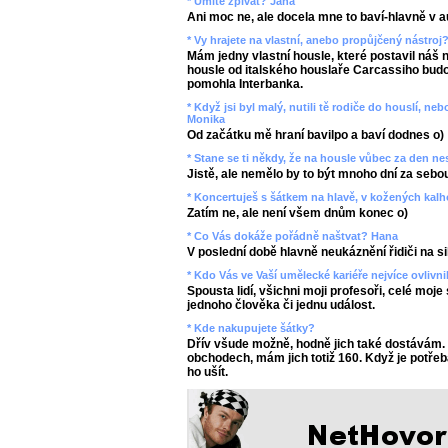
* Umíte zpívat? Jana
Ani moc ne, ale docela mne to baví-hlavně v a
* Vy hrajete na vlastní, anebo propůjčený nástroj
Mám jedny vlastní housle, které postavil náš n
housle od italského houslaře Carcassiho budou
pomohla Interbanka.
* Když jsi byl malý, nutili tě rodiče do houslí, n
Monika
Od začátku mě hraní bavilpo a baví dodnes o)
* Stane se ti někdy, že na housle vůbec za den n
Jistě, ale nemělo by to být mnoho dní za sebou
* Koncertuješ s šátkem na hlavě, v kožených kal
Zatím ne, ale není všem dnům konec o)
* Co Vás dokáže pořádně naštvat? Hana
V poslední době hlavně neukáznění řidiči na si
* Kdo Vás ve Vaší umělecké kariéře nejvíce ovlivni
Spousta lidí, všichni moji profesoři, celé moje
jednoho člověka či jednu událost.
* Kde nakupujete šátky?
Dřív všude možně, hodně jich také dostávám.
obchodech, mám jich totiž 160. Když je potřeb
ho ušít.