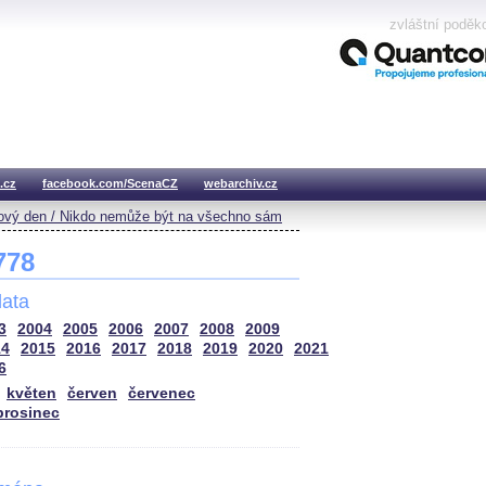
zvláštní poděk
.cz
facebook.com/ScenaCZ
webarchiv.cz
vý den / Nikdo nemůže být na všechno sám
 778
ata
3
2004
2005
2006
2007
2008
2009
14
2015
2016
2017
2018
2019
2020
2021
6
květen
červen
červenec
prosinec