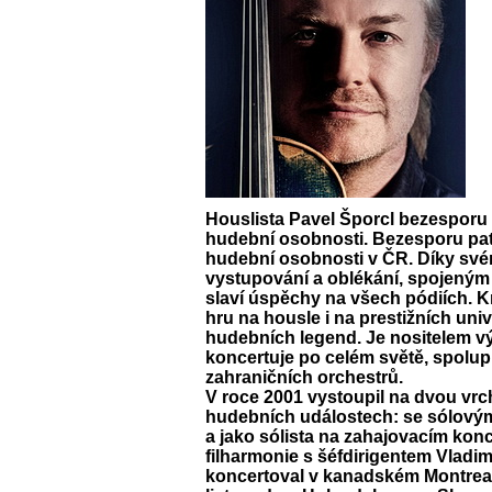
Houslista
Pavel Šporcl
bezesporu p
hudební osobnosti. Bezesporu patř
hudební osobnosti v ČR. Díky s
vystupování a oblékání, spojeným
slaví úspěchy na všech pódiích. 
hru na housle i na prestižních un
hudebních legend. Je nositelem 
koncertuje po celém světě, spolup
zahraničních orchestrů.
V roce 2001 vystoupil na dvou v
hudebních událostech: se sólovým
a jako sólista na zahajovacím ko
filharmonie s šéfdirigentem Vladi
koncertoval v kanadském Montrealu