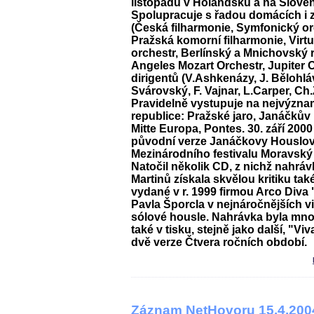
listopadu v Holandsku a na Slove
Spolupracuje s řadou domácích i 
(Česká filharmonie, Symfonický or
Pražská komorní filharmonie, Virt
orchestr, Berlínský a Mnichovský 
Angeles Mozart Orchestr, Jupiter 
dirigentů (V.Ashkenázy, J. Bělohláve
Svárovský, F. Vajnar, L.Carper, C
Pravidelně vystupuje na nejvýzna
republice: Pražské jaro, Janáčkův
Mitte Europa, Pontes. 30. září 200
původní verze Janáčkovy Houslov
Mezinárodního festivalu Moravský
Natočil několik CD, z nichž nahráv
Martinů získala skvělou kritiku tak
vydané v r. 1999 firmou Arco Diva
Pavla Šporcla v nejnáročnějších v
sólové housle. Nahrávka byla mn
také v tisku, stejně jako další, "Viv
dvě verze Čtvera ročních období.
Záznam NetHovoru 15.4.200