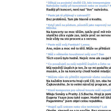
* Děkuji za poslední skvělé CD, kde interpretujet
Nahráváte raději při koncertech nebo ve studiu? 
Raději při koncert, není nad "live" nahrávku.
* Pavle jak tě přijímají v zahraničí?
Bez problémů. Tam jde hlavně o kvalitu.
* Když jdeš na pódium, působíš jako naprostý su
Mělníka
Na koncerty se moc těším, takže proč mít tr
sluníčko zítra vyjde zas, takže proč se nervo
hrát vždy na sto procent a s vervou.
* Pavle máš svůj Fanklub? Lenna
Ano, mám a moc mě to těší. Může se přihlásit
* Máš v některém houslistovi svůj vzor? Dan
Těch vzorů bylo hodně. Nejvíc mne ale zaujal 
* Co považuješ za svůj největší úspěch a čeho se
Můj největší úspěch je ten, že se mi podařilo 
masám, a že na koncerty chodí hodně mladých l
* Můžete nám víc přiblížit repertoár všeho souč
Na každém koncertu hraji celé CD, tzn. oba h
Čajkovského. Je to velmi náročný program, al
* Které kompozice pro sólové housle máš nejrad
Miluju Sonáty a Pratity J.S.Bacha. Hraji je pom
Eugena Ysaye jsou také super. Hodně mě láká
Paganinimu" jsem objel celou republiku.
* Hraješ spíš srdcem nebo více technicky? Luk
Obojím, alespoň se o to snažím. Bez stoprocen