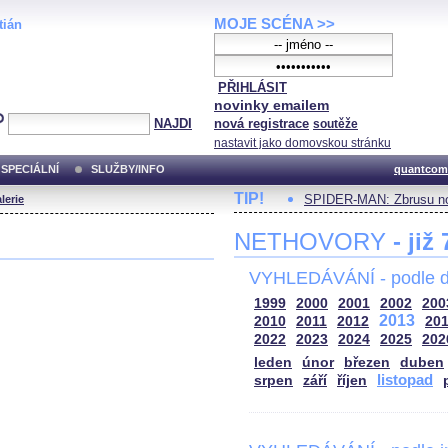
MOJE SCÉNA >>
tián
PŘIHLÁSIT
novinky emailem
NAJDI
nová registrace
soutěže
nastavit jako domovskou stránku
SPECIÁLNÍ
SLUŽBY/INFO
quantcom
TIP!
SPIDER-MAN: Zbrusu no
lerie
NETHOVORY
- již
VYHLEDÁVÁNÍ - podle d
1999
2000
2001
2002
200
2013
2010
2011
2012
20
2022
2023
2024
2025
202
leden
únor
březen
duben
listopad
srpen
září
říjen