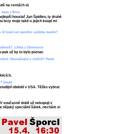
utě na cestách o)
? Jana z Brna
ejlepší houslař Jan Špidlen, ty druhé
 brzy moje také-s jejich koupí mi
ebo tě hraní od samého začátku bavilo?
esáhneš? :)Jitka z Olomouce
-pak už by to bylo poznat.
hotách. Neuvažuješ o změně? Pavla
lnicích.
l? David
 studijní období v USA. Těžko vybrat
 V současné době už nekupuji v
a nějaký speciální šátek, nechám si