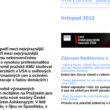
VYHLEDÁVÁNÍ - podle 
listopad 2013
atří mezi nejvýraznější
í mezi nejvýraznější
Záznam NetHovoru z 
vému nekonvenčnímu
 s vysokou profesionalitou
* Vážený Honzo, vítáme Vás u internet
Kromě pražské AMU studoval
pozvání. Můžete přiblížit, jaký byl ne
iverzitách v USA u světových
Internetem. Redakce
Dobrý den. Den je slunný a celkem r
významných cen a ocenění,
racuje s řadou domácích i
* Dobré odpoledne, co vás vedlo ke 
zvuk? Věra
Dobré odpoledne i Vám. Ke spolupr
rcholně významných
A pak má vášeň pro téměř jakoukol
 recitálem na Pražském jaru
* Proč, by podle Vás, měl člověk přij
ncertu nové sezóny České
FOK? Radek
mirem Ashkenazym. V létě
Protože to je pokaždé jedinečný a 
, v říjnu ve Španělsku, v