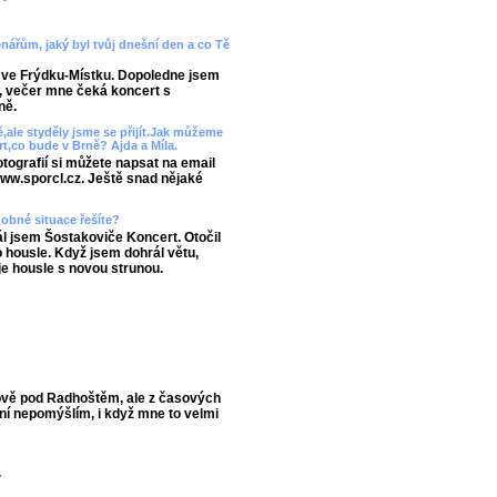
enářům, jaký byl tvůj dnešní den a co Tě
 ve Frýdku-Místku. Dopoledne jsem
, večer mne čeká koncert s
ně.
ě,ale styděly jsme se přijít.Jak můžeme
rt,co bude v Brně? Ajda a Míla.
fotografií si můžete napsat na email
www.sporcl.cz. Ještě snad nějaké
obné situace řešíte?
l jsem Šostakoviče Koncert. Otočil
o housle. Když jsem dohrál větu,
je housle s novou strunou.
ově pod Radhoštěm, ale z časových
ní nepomýšlím, i když mne to velmi
.