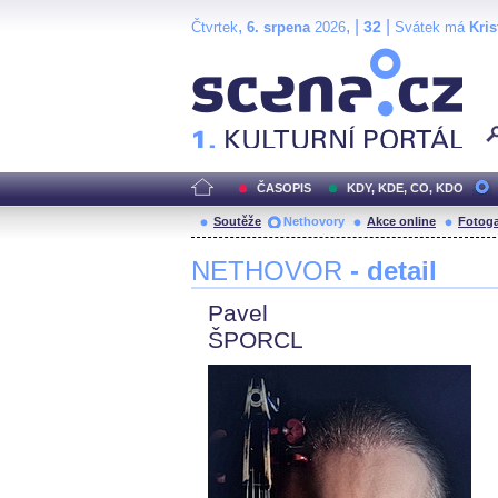
,
, |
|
32
Čtvrtek
6. srpena
2026
Svátek má
Kris
Scéna.cz
ČASOPIS
KDY, KDE, CO, KDO
Soutěže
Nethovory
Akce online
Fotoga
NETHOVOR
- detail
Pavel
ŠPORCL