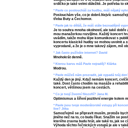
srdíčko je také velmi důležité. Je potřeba to 
* Pavle co posloucháš za hudbu, máš nějaký vyhr
Poslouchám vše, co je dobré.Nejvíc samozřejm
třeba Buty a Čechomor.
* Pavle jak to děláš, že máš stále beznadějně vy
Je to souhra mnoha okolností, ale také dobře 
mou manažerkou rozvíjíme. Každý koncert hra
uvádím, takže mohu lépe komunikovat s publikem
koncertu klasické hudby se mohou uvolnit a z
vyprodané, a že je o mne takový zájem, mě ob
* Jak často pužíváte internet? David
Mnohokrát denně.
* Kterou barvu máš Pavle nejraděj? Klárka
Modrou.
* Pavle můžeš nám prozradit, jak vypadá tvůj de
Každý den je jiný. Když nemám koncert, cvič
také. Dost často chodím na masáže a rehabilit
koncert, většinou jsem na cestách.
* Co je tvojí životní filozofií? Jana M.
Optimismus a šíření pozitivní energie kolem 
* Pavle jsou tvoje moderátorské vstupy při konc
live? Jitka
Samozřejmě se připravit musím, protože bych s
jiného než na to, co budu říkat. Snažím se pos
kterého zravna budu hrát, ale také to, jak se c
Výhoda těchto řečnických vstupů je ale v také