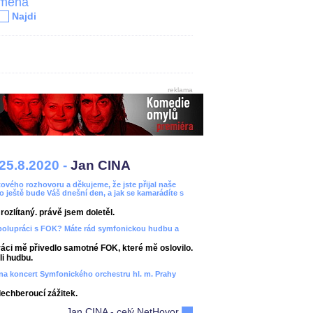
jména
Najdi
reklama
25.8.2020 -
Jan CINA
ového rozhovoru a děkujeme, že jste přijal naše
bo ještě bude Váš dnešní den, a jak se kamarádíte s
ozlítaný. právě jsem doletěl.
spolupráci s FOK? Máte rád symfonickou hudbu a
áci mě přivedlo samotné FOK, které mě oslovilo.
i hudbu.
ít na koncert Symfonického orchestru hl. m. Prahy
dechberoucí zážitek.
Jan CINA - celý NetHovor