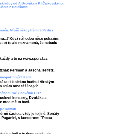
e skladby od A.Dvořáka a P.I.Čajkovského.
Klárka z Holešovic
verén. Míváš někdy trému? Pavla z
ému...? Když náhodou něco pokazím,
vat o)-to ale neznamená, že nebudu
 každý a to na www.sporcl.cz
Itzhak Perlman a Jascha Heifetz.
 naopak bojíš? Karla
ukázat klasickou hudbu i širokým
idí-to mne těší nejvíc.
asného turné k novému CD?
ouslové koncerty, Dvořáka a
e moc mě to baví.
ěji? Roman
ěrně často a vždy je to jiné. Sonáty
 Paganini, s koncertem "Pocta
tní techniky to dnes nejde, ale