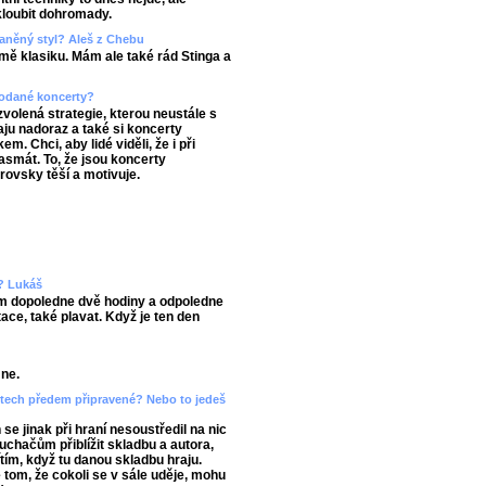
skloubit dohromady.
aněný styl? Aleš z Chebu
ě klasiku. Mám ale také rád Stinga a
prodané koncerty?
zvolená strategie, kterou neustále s
ju nadoraz a také si koncerty
. Chci, aby lidé viděli, že i při
asmát. To, že jsou koncerty
rovsky těší a motivuje.
n? Lukáš
ím dopoledne dvě hodiny a odpoledne
ace, také plavat. Když je ten den
mne.
ertech předem připravené? Nebo to jedeš
e jinak při hraní nesoustředil na nic
luchačům přiblížit skladbu a autora,
ítím, když tu danou skladbu hraju.
 tom, že cokoli se v sále uděje, mohu