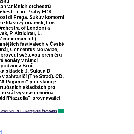
nsku.
zahraničních orchestrů
chestr hl.m. Prahy FOK,
uosi di Praga, Sukův komorní
rozhlasový orchestr, Los
Orchestra of London) a
k, P. Altrichter, L.
h.Zimmerman ad.).
mnějších festivalech v České
 máj, Concentus Moraviae,
0 provedl světovou premiéru
é sonáty v rámci
 podzim v Brně.
ka skladeb J. Suka a B.
é v zahraničí (The Strad). CD,
 "A Paganini" představuje
irtuózních skladbách pro
ohokrát vysoce oceněna
aldi/Piazzolla", srovnávající
Pavel ŠPORCL - kompletní životopis
...
4