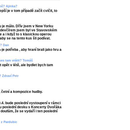
rně? Ajinka?
ší je v tom případě začít cvičit, to
u je málo. Dřív jsem v New Yorku
Předevčírem jsem byl ve Stavovském
e a i když to s klasickou operou
y se na tento kus šli podívat.
m? Dan
je potřeba , aby hraní brali jako hru a
 ses tam vrátit? Tomáš
 opět v létě, ale bydlet bych tam
? Zdraví Petr
, četní a kompozice hudby.
9.4. bude poslední vystoupení v rámci
u poslední desku s Koncerty Dvořáka
doufám, že se vydaří i ten poslední
a z Pardubic