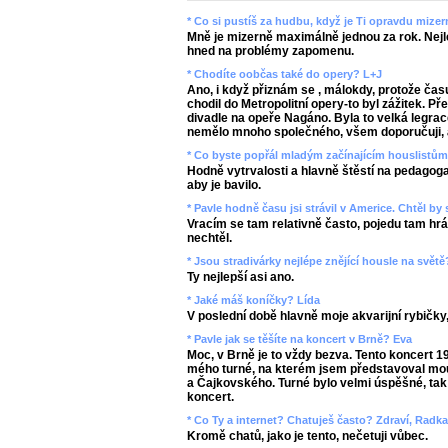
* Co si pustíš za hudbu, když je Ti opravdu mize
Mně je mizerně maximálně jednou za rok. Nejlep
hned na problémy zapomenu.
* Chodíte oobčas také do opery? L+J
Ano, i když přiznám se , málokdy, protože čas
chodil do Metropolitní opery-to byl zážitek. 
divadle na opeře Nagáno. Byla to velká legrac
nemělo mnoho společného, všem doporučuji, ab
* Co byste popřál mladým začínajícím houslistů
Hodně vytrvalosti a hlavně štěstí na pedagoga-
aby je bavilo.
* Pavle hodně času jsi strávil v Americe. Chtěl by
Vracím se tam relativně často, pojedu tam hrát
nechtěl.
* Jsou stradivárky nejlépe znějící housle na světě
Ty nejlepší asi ano.
* Jaké máš koníčky? Lída
V poslední době hlavně moje akvarijní rybičky
* Pavle jak se těšíte na koncert v Brně? Eva
Moc, v Brně je to vždy bezva. Tento koncert 1
mého turné, na kterém jsem představoval mo
a Čajkovského. Turné bylo velmi úspěšné, tak 
koncert.
* Co Ty a internet? Chatuješ často? Zdraví, Radk
Kromě chatů, jako je tento, nečetuji vůbec.