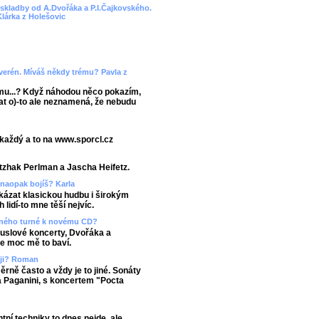
e skladby od A.Dvořáka a P.I.Čajkovského.
Klárka z Holešovic
verén. Míváš někdy trému? Pavla z
ému...? Když náhodou něco pokazím,
vat o)-to ale neznamená, že nebudu
 každý a to na www.sporcl.cz
Itzhak Perlman a Jascha Heifetz.
 naopak bojíš? Karla
ukázat klasickou hudbu i širokým
idí-to mne těší nejvíc.
asného turné k novému CD?
ouslové koncerty, Dvořáka a
e moc mě to baví.
ěji? Roman
ěrně často a vždy je to jiné. Sonáty
 Paganini, s koncertem "Pocta
tní techniky to dnes nejde, ale