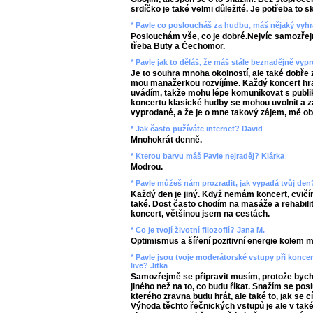
srdíčko je také velmi důležité. Je potřeba to 
* Pavle co posloucháš za hudbu, máš nějaký vyhr
Poslouchám vše, co je dobré.Nejvíc samozřejm
třeba Buty a Čechomor.
* Pavle jak to děláš, že máš stále beznadějně vy
Je to souhra mnoha okolností, ale také dobře 
mou manažerkou rozvíjíme. Každý koncert hra
uvádím, takže mohu lépe komunikovat s publikem
koncertu klasické hudby se mohou uvolnit a z
vyprodané, a že je o mne takový zájem, mě ob
* Jak často pužíváte internet? David
Mnohokrát denně.
* Kterou barvu máš Pavle nejraděj? Klárka
Modrou.
* Pavle můžeš nám prozradit, jak vypadá tvůj de
Každý den je jiný. Když nemám koncert, cvič
také. Dost často chodím na masáže a rehabilit
koncert, většinou jsem na cestách.
* Co je tvojí životní filozofií? Jana M.
Optimismus a šíření pozitivní energie kolem 
* Pavle jsou tvoje moderátorské vstupy při konc
live? Jitka
Samozřejmě se připravit musím, protože bych s
jiného než na to, co budu říkat. Snažím se pos
kterého zravna budu hrát, ale také to, jak se c
Výhoda těchto řečnických vstupů je ale v také