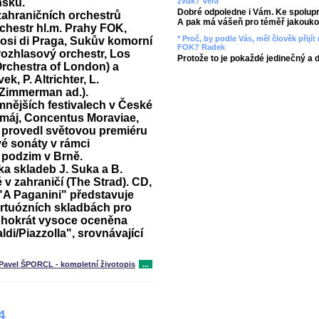
nsku.
zvuk? Věra
Dobré odpoledne i Vám. Ke spolupr
zahraničních orchestrů
A pak má vášeň pro téměř jakoukol
chestr hl.m. Prahy FOK,
* Proč, by podle Vás, měl člověk přij
uosi di Praga, Sukův komorní
FOK? Radek
rozhlasový orchestr, Los
Protože to je pokaždé jedinečný a 
Orchestra of London) a
k, P. Altrichter, L.
h.Zimmerman ad.).
mnějších festivalech v České
 máj, Concentus Moraviae,
0 provedl světovou premiéru
é sonáty v rámci
 podzim v Brně.
ka skladeb J. Suka a B.
é v zahraničí (The Strad). CD,
 "A Paganini" představuje
irtuózních skladbách pro
ohokrát vysoce oceněna
aldi/Piazzolla", srovnávající
Pavel ŠPORCL - kompletní životopis
...
4