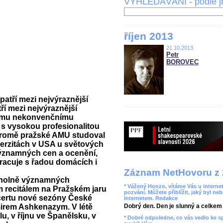
VYHLEDÁVÁNÍ - podle 
říjen 2013
21.10.2013
Petr
BOROVEC
atří mezi nejvýraznější
í mezi nejvýraznější
vému nekonvenčnímu
 s vysokou profesionalitou
Kromě pražské AMU studoval
iverzitách v USA u světových
významných cen a ocenění,
racuje s řadou domácích i
Záznam NetHovoru z 
rcholně významných
* Vážený Honzo, vítáme Vás u internet
 recitálem na Pražském jaru
pozvání. Můžete přiblížit, jaký byl ne
ncertu nové sezóny České
Internetem. Redakce
mirem Ashkenazym. V létě
Dobrý den. Den je slunný a celkem r
, v říjnu ve Španělsku, v
* Dobré odpoledne, co vás vedlo ke 