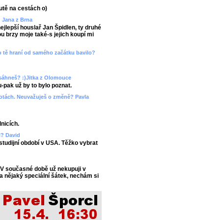
utě na cestách o)
? Jana z Brna
ejlepší houslař Jan Špidlen, ty druhé
 brzy moje také-s jejich koupí mi
ebo tě hraní od samého začátku bavilo?
esáhneš? :)Jitka z Olomouce
-pak už by to bylo poznat.
hotách. Neuvažuješ o změně? Pavla
lnicích.
l? David
 studijní období v USA. Těžko vybrat
 V současné době už nekupuji v
a nějaký speciální šátek, nechám si