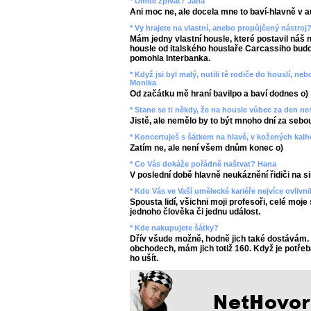
* Umíte zpívat? Jana
Ani moc ne, ale docela mne to baví-hlavně v a
* Vy hrajete na vlastní, anebo propůjčený nástroj
Mám jedny vlastní housle, které postavil náš n
housle od italského houslaře Carcassiho budou
pomohla Interbanka.
* Když jsi byl malý, nutili tě rodiče do houslí, n
Monika
Od začátku mě hraní bavilpo a baví dodnes o)
* Stane se ti někdy, že na housle vůbec za den n
Jistě, ale nemělo by to být mnoho dní za sebou
* Koncertuješ s šátkem na hlavě, v kožených kal
Zatím ne, ale není všem dnům konec o)
* Co Vás dokáže pořádně naštvat? Hana
V poslední době hlavně neukáznění řidiči na si
* Kdo Vás ve Vaší umělecké kariéře nejvíce ovlivni
Spousta lidí, všichni moji profesoři, celé moje
jednoho člověka či jednu událost.
* Kde nakupujete šátky?
Dřív všude možně, hodně jich také dostávám.
obchodech, mám jich totiž 160. Když je potřeb
ho ušít.