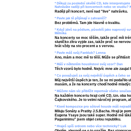
* Děkuji za poslední skvělé CD, kde interpretujet
Nahráváte raději při koncertech nebo ve studiu? 
Raději při koncert, není nad "live" nahrávku.
* Pavle jak tě přijímají v zahraničí?
Bez problémů. Tam jde hlavně o kvalitu.
* Když jdeš na pódium, působíš jako naprostý su
Mělníka
Na koncerty se moc těším, takže proč mít tr
sluníčko zítra vyjde zas, takže proč se nervo
hrát vždy na sto procent a s vervou.
* Pavle máš svůj Fanklub? Lenna
Ano, mám a moc mě to těší. Může se přihlásit
* Máš v některém houslistovi svůj vzor? Dan
Těch vzorů bylo hodně. Nejvíc mne ale zaujal 
* Co považuješ za svůj největší úspěch a čeho se
Můj největší úspěch je ten, že se mi podařilo 
masám, a že na koncerty chodí hodně mladých l
* Můžete nám víc přiblížit repertoár všeho souč
Na každém koncertu hraji celé CD, tzn. oba h
Čajkovského. Je to velmi náročný program, al
* Které kompozice pro sólové housle máš nejrad
Miluju Sonáty a Pratity J.S.Bacha. Hraji je pom
Eugena Ysaye jsou také super. Hodně mě láká
Paganinimu" jsem objel celou republiku.
* Hraješ spíš srdcem nebo více technicky? Luk
Obojím, alespoň se o to snažím. Bez stoprocen