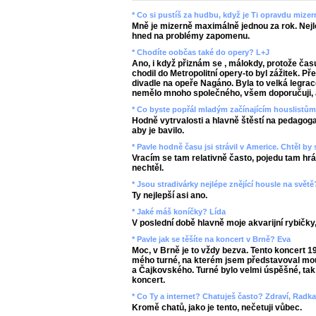
* Co si pustíš za hudbu, když je Ti opravdu mize
Mně je mizerně maximálně jednou za rok. Nejlep
hned na problémy zapomenu.
* Chodíte oobčas také do opery? L+J
Ano, i když přiznám se , málokdy, protože čas
chodil do Metropolitní opery-to byl zážitek. 
divadle na opeře Nagáno. Byla to velká legrac
nemělo mnoho společného, všem doporučuji, ab
* Co byste popřál mladým začínajícím houslistů
Hodně vytrvalosti a hlavně štěstí na pedagoga-
aby je bavilo.
* Pavle hodně času jsi strávil v Americe. Chtěl by
Vracím se tam relativně často, pojedu tam hrát
nechtěl.
* Jsou stradivárky nejlépe znějící housle na světě
Ty nejlepší asi ano.
* Jaké máš koníčky? Lída
V poslední době hlavně moje akvarijní rybičky
* Pavle jak se těšíte na koncert v Brně? Eva
Moc, v Brně je to vždy bezva. Tento koncert 1
mého turné, na kterém jsem představoval mo
a Čajkovského. Turné bylo velmi úspěšné, tak 
koncert.
* Co Ty a internet? Chatuješ často? Zdraví, Radk
Kromě chatů, jako je tento, nečetuji vůbec.