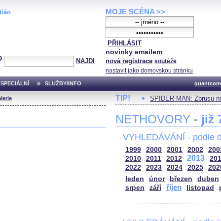
MOJE SCÉNA >>
tián
PŘIHLÁSIT
novinky emailem
NAJDI
nová registrace
soutěže
nastavit jako domovskou stránku
SPECIÁLNÍ
SLUŽBY/INFO
quantcom
TIP!
SPIDER-MAN: Zbrusu no
lerie
NETHOVORY
- již
VYHLEDÁVÁNÍ - podle d
1999
2000
2001
2002
200
2013
2010
2011
2012
20
2022
2023
2024
2025
202
leden
únor
březen
duben
říjen
srpen
září
listopad