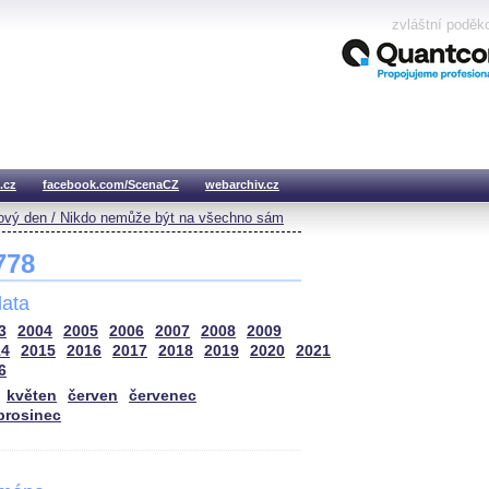
zvláštní poděk
.cz
facebook.com/ScenaCZ
webarchiv.cz
vý den / Nikdo nemůže být na všechno sám
 778
ata
3
2004
2005
2006
2007
2008
2009
14
2015
2016
2017
2018
2019
2020
2021
6
květen
červen
červenec
prosinec