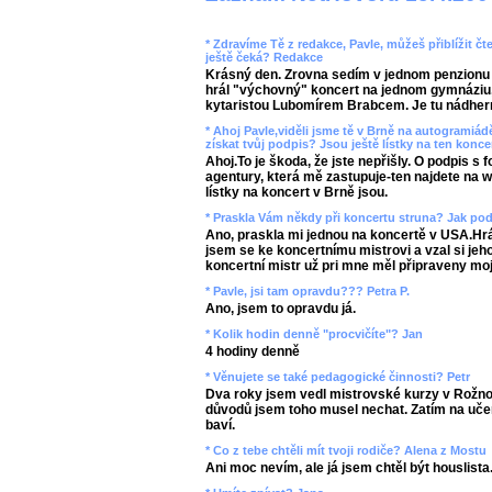
* Zdravíme Tě z redakce, Pavle, můžeš přiblížit čt
ještě čeká? Redakce
Krásný den. Zrovna sedím v jednom penzionu
hrál "výchovný" koncert na jednom gymnáziu
kytaristou Lubomírem Brabcem. Je tu nádher
* Ahoj Pavle,viděli jsme tě v Brně na autogramiád
získat tvůj podpis? Jsou ještě lístky na ten konce
Ahoj.To je škoda, že jste nepřišly. O podpis s 
agentury, která mě zastupuje-ten najdete na 
lístky na koncert v Brně jsou.
* Praskla Vám někdy při koncertu struna? Jak pod
Ano, praskla mi jednou na koncertě v USA.Hrá
jsem se ke koncertnímu mistrovi a vzal si jeh
koncertní mistr už pri mne měl připraveny mo
* Pavle, jsi tam opravdu??? Petra P.
Ano, jsem to opravdu já.
* Kolik hodin denně "procvičíte"? Jan
4 hodiny denně
* Věnujete se také pedagogické činnosti? Petr
Dva roky jsem vedl mistrovské kurzy v Rožn
důvodů jsem toho musel nechat. Zatím na uče
baví.
* Co z tebe chtěli mít tvoji rodiče? Alena z Mostu
Ani moc nevím, ale já jsem chtěl být houslista