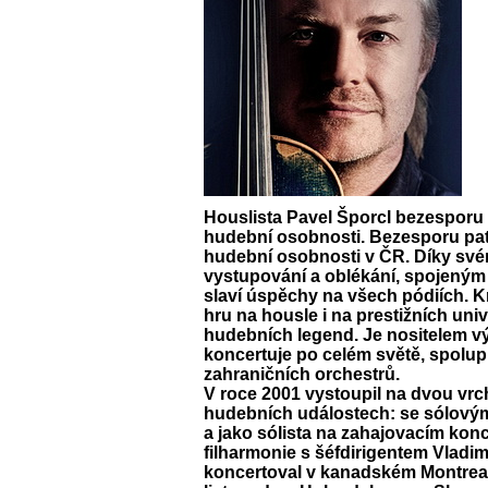
Houslista
Pavel Šporcl
bezesporu p
hudební osobnosti. Bezesporu patř
hudební osobnosti v ČR. Díky s
vystupování a oblékání, spojeným
slaví úspěchy na všech pódiích. 
hru na housle i na prestižních un
hudebních legend. Je nositelem 
koncertuje po celém světě, spolup
zahraničních orchestrů.
V roce 2001 vystoupil na dvou v
hudebních událostech: se sólovým
a jako sólista na zahajovacím ko
filharmonie s šéfdirigentem Vladi
koncertoval v kanadském Montrealu