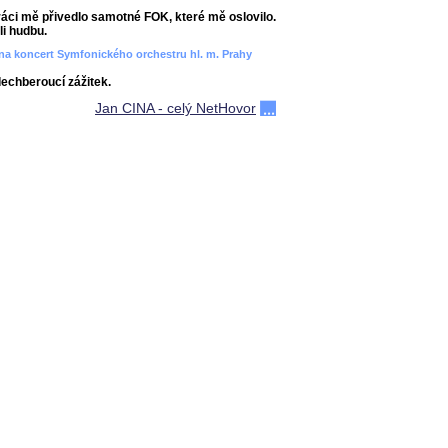
áci mě přivedlo samotné FOK, které mě oslovilo.
i hudbu.
ít na koncert Symfonického orchestru hl. m. Prahy
dechberoucí zážitek.
Jan CINA - celý NetHovor