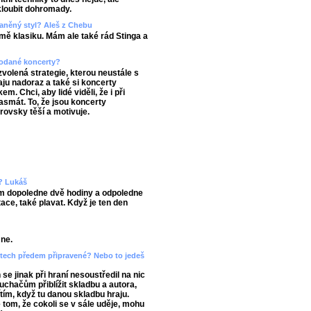
skloubit dohromady.
aněný styl? Aleš z Chebu
ě klasiku. Mám ale také rád Stinga a
prodané koncerty?
zvolená strategie, kterou neustále s
ju nadoraz a také si koncerty
. Chci, aby lidé viděli, že i při
asmát. To, že jsou koncerty
rovsky těší a motivuje.
n? Lukáš
ím dopoledne dvě hodiny a odpoledne
ace, také plavat. Když je ten den
mne.
ertech předem připravené? Nebo to jedeš
e jinak při hraní nesoustředil na nic
luchačům přiblížit skladbu a autora,
ítím, když tu danou skladbu hraju.
 tom, že cokoli se v sále uděje, mohu