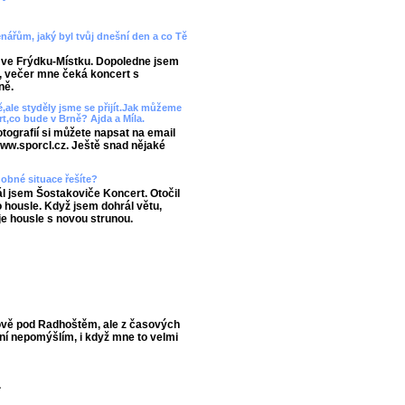
enářům, jaký byl tvůj dnešní den a co Tě
 ve Frýdku-Místku. Dopoledne jsem
, večer mne čeká koncert s
ně.
ě,ale styděly jsme se přijít.Jak můžeme
rt,co bude v Brně? Ajda a Míla.
fotografií si můžete napsat na email
www.sporcl.cz. Ještě snad nějaké
obné situace řešíte?
l jsem Šostakoviče Koncert. Otočil
o housle. Když jsem dohrál větu,
je housle s novou strunou.
ově pod Radhoštěm, ale z časových
ní nepomýšlím, i když mne to velmi
.