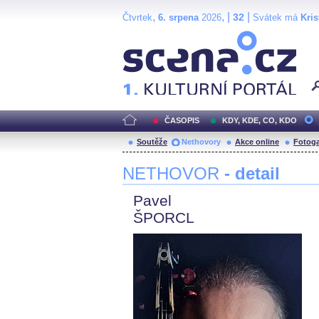
,
, |
|
32
Čtvrtek
6. srpena
2026
Svátek má
Kris
Scéna.cz
ČASOPIS
KDY, KDE, CO, KDO
Soutěže
Nethovory
Akce online
Fotoga
NETHOVOR
- detail
Pavel
ŠPORCL