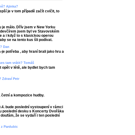
rně? Ajinka?
ší je v tom případě začít cvičit, to
u je málo. Dřív jsem v New Yorku
Předevčírem jsem byl ve Stavovském
e a i když to s klasickou operou
y se na tento kus šli podívat.
m? Dan
je potřeba , aby hraní brali jako hru a
 ses tam vrátit? Tomáš
 opět v létě, ale bydlet bych tam
? Zdraví Petr
, četní a kompozice hudby.
9.4. bude poslední vystoupení v rámci
u poslední desku s Koncerty Dvořáka
doufám, že se vydaří i ten poslední
a z Pardubic