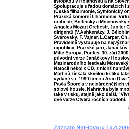
listopadu v Holandsku a na Slove
Spolupracuje s řadou domácích i 
(Česká filharmonie, Symfonický or
Pražská komorní filharmonie, Virt
orchestr, Berlínský a Mnichovský 
Angeles Mozart Orchestr, Jupiter 
dirigentů (V.Ashkenázy, J. Bělohláve
Svárovský, F. Vajnar, L.Carper, C
Pravidelně vystupuje na nejvýzna
republice: Pražské jaro, Janáčkův
Mitte Europa, Pontes. 30. září 200
původní verze Janáčkovy Houslov
Mezinárodního festivalu Moravský
Natočil několik CD, z nichž nahráv
Martinů získala skvělou kritiku tak
vydané v r. 1999 firmou Arco Diva
Pavla Šporcla v nejnáročnějších v
sólové housle. Nahrávka byla mn
také v tisku, stejně jako další, "Viv
dvě verze Čtvera ročních období.
Záznam NetHovoru 15.4.200