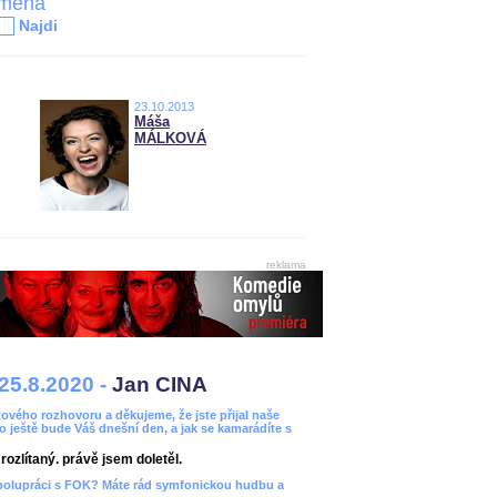
jména
Najdi
23.10.2013
Máša
MÁLKOVÁ
reklama
25.8.2020 -
Jan CINA
ového rozhovoru a děkujeme, že jste přijal naše
bo ještě bude Váš dnešní den, a jak se kamarádíte s
ozlítaný. právě jsem doletěl.
spolupráci s FOK? Máte rád symfonickou hudbu a