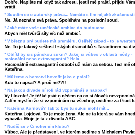
Dobře. Napište mi když tak adresu, jestli mě praští, přijdu Vám
vrátit.
* Soudím se o autorský práva... Nemáte s tím nějaké zkušenost
Ne. Já neznám svá práva. Spoléhám na poslední soud.
* Jaké máte vaše umělecké ambice do budoucna.
Abych měl tvůrčí síly víc než ambicí.
* V březnu prý budete mít premiéru. Osiřelý západ - to je weste
Ne. To je takový sešlost Irských dramatiků s Tarantinem na div
* Oblíkl by sis pánskou sukni? Jakej si vůbec v oblasti módy -
racionální nebo extravagantní? Hela.
Racionálně extravagantní odbobí už mám za sebou. Teď mě ob
Kateřina.
* Můžeme o herectví hovořit jako o práci?
Kdo to napsal? A proč ne??!!
* Na jakou divadelní roli rád vzpomínáš a naopak?
Vy filozofe! Je těžké psát o něčem na co si člověk nevzpomíná
Zatím myslím že si vzpomínám na všechny, uvidíme za třicet le
* Kateřina Kornová? Tak to bys tu sukni mohl mít...
Kateřina Lojdová. To je moje žena. Ale ne ta která se vám hne
vybavila. Moje je ta z divadla ABC.
* Nudíš se v Činoherním klubu?
Vůbec. Ale je představení, ve kterém sedíme s Michalem Pavla