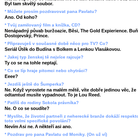
Byl tam skvělý soubor.
* Můžete prosím pozdravovat pana Pavlatu?
Ano. Od koho?
* Tvůj zamilovaný film a knížka, CD?
Nenápadný půvab buržoazie, Běsi, The Gold Expierience. Buň
Dostojevský, Prince.
* Připravuješ v současné době něco pro TV? Co?
Seriál Útěk do Budína s Bolkem a Lenkou Vlasákovou.
* Jakej typ ženskej tě nejvíce rajcuje?
Ty co se na tohle neptají.
* Co se líp hraje pitomci nebo chytráci?
Eeee?
* Jezdíš ještě do Šumperka?
Ne. Když vyrostete na malém mětě, víte dobře jedinou věc, že
odtamtud musíte vypadnout. To je Lou Reed.
* Patříš do rodiny Sokola právníka?
Ne. O co se soudíte?
* Myslíte, že životní partneři z neherecké branže dokáží respekt
toto velmi specifické povolání?
Nevím Asi ne. A někteří asi ano.
* Pozdrav pro pana Pavlatu od Moniky. (On už ví)