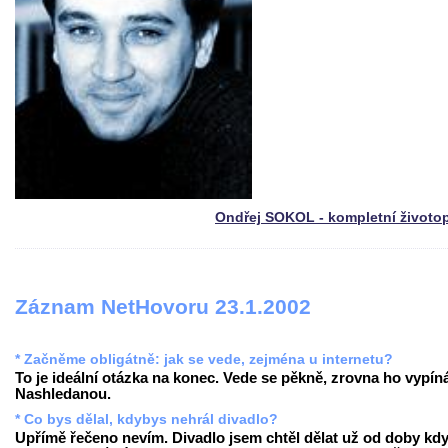
Ondřej SOKOL - kompletní životo
Záznam NetHovoru 23.1.2002
* Začněme obligátně: jak se vede, zejména u internetu?
To je ideální otázka na konec. Vede se pěkně, zrovna ho vypín
Nashledanou.
* Co bys dělal, kdybys nehrál divadlo?
Upřímě řečeno nevím. Divadlo jsem chtěl dělat už od doby kd