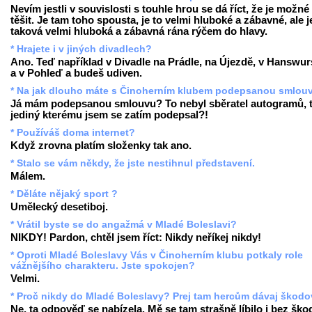
Nevím jestli v souvislosti s touhle hrou se dá říct, že je možné
těšit. Je tam toho spousta, je to velmi hluboké a zábavné, ale j
taková velmi hluboká a zábavná rána rýčem do hlavy.
* Hrajete i v jiných divadlech?
Ano. Teď například v Divadle na Prádle, na Újezdě, v Hanswur
a v Pohleď a budeš udiven.
* Na jak dlouho máte s Činoherním klubem podepsanou smlou
Já mám podepsanou smlouvu? To nebyl sběratel autogramů, 
jediný kterému jsem se zatím podepsal?!
* Používáš doma internet?
Když zrovna platím složenky tak ano.
* Stalo se vám někdy, že jste nestihnul představení.
Málem.
* Děláte nějaký sport ?
Umělecký desetiboj.
* Vrátil byste se do angažmá v Mladé Boleslavi?
NIKDY! Pardon, chtěl jsem říct: Nikdy neříkej nikdy!
* Oproti Mladé Boleslavy Vás v Činoherním klubu potkaly role
vážnějšího charakteru. Jste spokojen?
Velmi.
* Proč nikdy do Mladé Boleslavy? Prej tam hercům dávaj škodov
Ne, ta odpověď se nabízela. Mě se tam strašně líbilo i bez ško