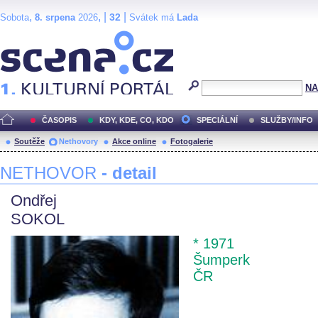
,
, |
|
32
Sobota
8. srpena
2026
Svátek má
Lada
Scéna.cz
NA
ČASOPIS
KDY, KDE, CO, KDO
SPECIÁLNÍ
SLUŽBY/INFO
Soutěže
Nethovory
Akce online
Fotogalerie
NETHOVOR
- detail
Ondřej
SOKOL
* 1971
Šumperk
ČR