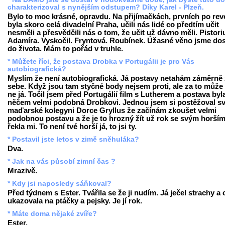
charakterizoval s nynějším odstupem? Díky Karel - Plzeň.
Bylo to moc krásné, opravdu. Na přijímačkách, prvních po revo
byla skoro celá divadelní Praha, učili nás lidé co předtím učit
nesměli a přesvědčili nás o tom, že učit už dávno měli. Pistori
Adamíra. Vyskočil. Fryntová. Roubínek. Úžasné věno jsme dos
do života. Mám to pořád v truhle.
* Můžete říci, že postava Drobka v Portugálii je pro Vás
autobiografická?
Myslím že není autobiografická. Já postavy netahám záměrně
sebe. Když jsou tam styčné body nejsem proti, ale za to může 
ne já. Točil jsem před Portugálií film s Lutherem a postava byl
něčem velmi podobná Drobkovi. Jednou jsem si postěžoval s
maďarské kolegyni Dorce Gryllus že začínám zkoušet velmi
podobnou postavu a že je to hrozný žít už rok se svým horším 
řekla mi. To není tvé horší já, to jsi ty.
* Postavil jste letos v zimě sněhuláka?
Dva.
* Jak na vás působí zimní čas ?
Mrazivě.
* Kdy jsi naposledy sáňkoval?
Před týdnem s Ester. Tvářila se že ji nudím. Já ječel strachy a
ukazovala na ptáčky a pejsky. Je jí rok.
* Máte doma nějaké zvíře?
Ester.