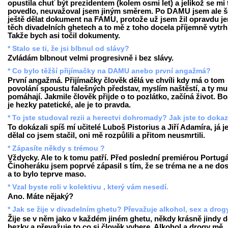
opustila chuť být prezidentem (kolem osmi let) a jelikož se mi 
povedlo, neuvažoval jsem jiným směrem. Po DAMU jsem ale š
ještě dělat dokument na FAMU, protože už jsem žil opravdu je
těch divadelních ghetech a to mě z toho docela příjemně vytrh
Takže bych asi točil dokumenty.
* Stalo se ti, že jsi blbnul od slávy?
Zvládám blbnout velmi progresivně i bez slávy.
* Co bylo těžší přijímačky na DAMU anebo první angažmá?
První angažmá. Přijímačky člověk dělá ve chvíli kdy má o tom
povolání spoustu falešných představ, myslím naštěstí, a ty mu
pomáhají. Jakmile člověk přijde o to pozlátko, začíná život. Bo
je hezky patetické, ale je to pravda.
* To jste studoval rezii a herectvi dohromady? Jak jste to doka
To dokázali spíš mí učitelé Luboš Pistorius a Jiří Adamíra, já j
dělal co jsem stačil, oni mě rozpůlili a přitom neusmrtili.
* Zápasíte někdy s trémou ?
Vždycky. Ale to k tomu patří. Před poslední premiérou Portugá
Činoheráku jsem poprvé zápasil s tím, že se tréma ne a ne dos
a to bylo teprve maso.
* Vzal byste roli v kolektivu , který vám nesedí.
Ano. Máte nějaký?
* Jak se žije v divadelním ghetu? Převažuje alkohol, sex a drog
Žije se v něm jako v každém jiném ghetu, někdy krásně jindy 
hezky a převažuje to co si člověk vybere. Alkohol a drogy mě