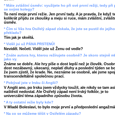
* Máte zvláštní úsměv: využijete ho při své první režiji, tedy při 
se svými kolegy?
To není moje první režie. Jen první tady. A je pravda, že když 
kolikrát přijdu ze zkoušky a meju si ruce, mám zvláštní, zvlášt
úsměv.
* Čím si Vás hra Osiřelý západ získala, že jste se pustil do jejího
překladu?
Tím jak je skvělá.
* Viděl jsi už PÁNA PRSTENŮ!
Neviděl. Nečetl. Viděl jste už Ženu od vedle?
* Znáte autora hry, kterou režírujete osobně? Je skoro stejně m
jako vy.
Známe se dobře. Ale hry píše o dost lepší než je člověk. Osobn
dost nezábavný, ukecaný, neplatí dluhy a poslední týden se bo
že jsem zjistil, že krade. Ne, neznáme se osobně, ale jsme spo
transcendeltálně společnou prací.
* Pobýval jste v Irsku či Anglii?
V Anglii ano, po Irsku jsem vždycky toužil, ale nikdy se tam as
naštěstí nedostal. Ale Osiřelý západ není Irský folklór, je to
univerzální téma západního způsobu života.
* A ty ostatní režie byly kde?
V Mladé Boleslavi, to bylo moje první a předposlední angažmá
* Na co se můžeme těšit v Osiřelém západu?