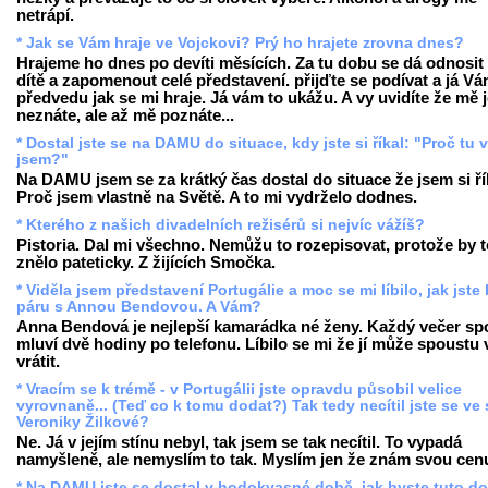
netrápí.
* Jak se Vám hraje ve Vojckovi? Prý ho hrajete zrovna dnes?
Hrajeme ho dnes po devíti měsících. Za tu dobu se dá odnosit 
dítě a zapomenout celé představení. přijďte se podívat a já V
předvedu jak se mi hraje. Já vám to ukážu. A vy uvidíte že mě 
neznáte, ale až mě poznáte...
* Dostal jste se na DAMU do situace, kdy jste si říkal: "Proč tu 
jsem?"
Na DAMU jsem se za krátký čas dostal do situace že jsem si ří
Proč jsem vlastně na Světě. A to mi vydrželo dodnes.
* Kterého z našich divadelních režisérů si nejvíc vážíš?
Pistoria. Dal mi všechno. Nemůžu to rozepisovat, protože by t
znělo pateticky. Z žijících Smočka.
* Viděla jsem představení Portugálie a moc se mi líbilo, jak jste 
páru s Annou Bendovou. A Vám?
Anna Bendová je nejlepší kamarádka né ženy. Každý večer sp
mluví dvě hodiny po telefonu. Líbilo se mi že jí může spoustu 
vrátit.
* Vracím se k trémě - v Portugálii jste opravdu působil velice
vyrovnaně... (Teď co k tomu dodat?) Tak tedy necítil jste se ve 
Veroniky Žilkové?
Ne. Já v jejím stínu nebyl, tak jsem se tak necítil. To vypadá
namyšleně, ale nemyslím to tak. Myslím jen že znám svou cen
* Na DAMU jste se dostal v hodokvasné době, jak byste tuto d