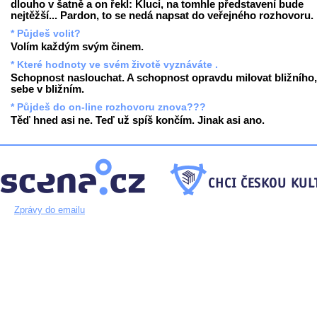
dlouho v šatně a on řekl: Kluci, na tomhle představení bude
nejtěžší... Pardon, to se nedá napsat do veřejného rozhovoru.
* Půjdeš volit?
Volím každým svým činem.
* Které hodnoty ve svém životě vyznáváte .
Schopnost naslouchat. A schopnost opravdu milovat bližního,
sebe v bližním.
* Půjdeš do on-line rozhovoru znova???
Těď hned asi ne. Teď už spíš končím. Jinak asi ano.
Zprávy do emailu