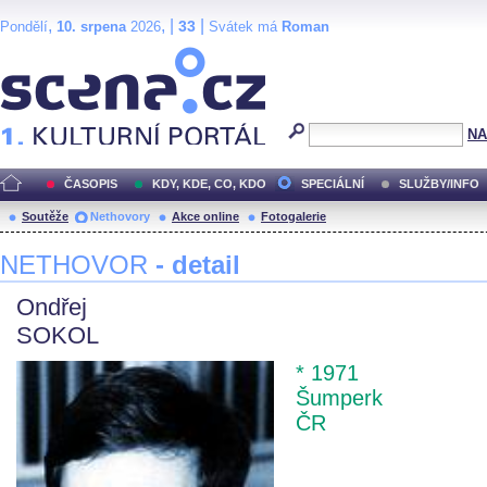
,
, |
|
33
Pondělí
10. srpena
2026
Svátek má
Roman
Scéna.cz
NA
ČASOPIS
KDY, KDE, CO, KDO
SPECIÁLNÍ
SLUŽBY/INFO
Soutěže
Nethovory
Akce online
Fotogalerie
NETHOVOR
- detail
Ondřej
SOKOL
* 1971
Šumperk
ČR