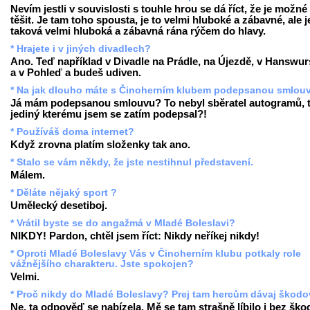
Nevím jestli v souvislosti s touhle hrou se dá říct, že je možné
těšit. Je tam toho spousta, je to velmi hluboké a zábavné, ale j
taková velmi hluboká a zábavná rána rýčem do hlavy.
* Hrajete i v jiných divadlech?
Ano. Teď například v Divadle na Prádle, na Újezdě, v Hanswur
a v Pohleď a budeš udiven.
* Na jak dlouho máte s Činoherním klubem podepsanou smlou
Já mám podepsanou smlouvu? To nebyl sběratel autogramů, 
jediný kterému jsem se zatím podepsal?!
* Používáš doma internet?
Když zrovna platím složenky tak ano.
* Stalo se vám někdy, že jste nestihnul představení.
Málem.
* Děláte nějaký sport ?
Umělecký desetiboj.
* Vrátil byste se do angažmá v Mladé Boleslavi?
NIKDY! Pardon, chtěl jsem říct: Nikdy neříkej nikdy!
* Oproti Mladé Boleslavy Vás v Činoherním klubu potkaly role
vážnějšího charakteru. Jste spokojen?
Velmi.
* Proč nikdy do Mladé Boleslavy? Prej tam hercům dávaj škodov
Ne, ta odpověď se nabízela. Mě se tam strašně líbilo i bez ško