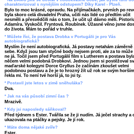
charakterizoval s nynějším odstupem? Díky Karel - Plzeň.
Bylo to moc krásné, opravdu. Na přijímačkách, prvních po revo
byla skoro celá divadelní Praha, učili nás lidé co předtím učit
nesměli a přesvědčili nás o tom, že učit už dávno měli. Pistori
Adamíra. Vyskočil. Fryntová. Roubínek. Úžasné věno jsme dos
do života. Mám to pořád v truhle.
* Můžete říci, že postava Drobka v Portugálii je pro Vás
autobiografická?
Myslím že není autobiografická. Já postavy netahám záměrně
sebe. Když jsou tam styčné body nejsem proti, ale za to může 
ne já. Točil jsem před Portugálií film s Lutherem a postava byl
něčem velmi podobná Drobkovi. Jednou jsem si postěžoval s
maďarské kolegyni Dorce Gryllus že začínám zkoušet velmi
podobnou postavu a že je to hrozný žít už rok se svým horším 
řekla mi. To není tvé horší já, to jsi ty.
* Postavil jste letos v zimě sněhuláka?
Dva.
* Jak na vás působí zimní čas ?
Mrazivě.
* Kdy jsi naposledy sáňkoval?
Před týdnem s Ester. Tvářila se že ji nudím. Já ječel strachy a
ukazovala na ptáčky a pejsky. Je jí rok.
* Máte doma nějaké zvíře?
Ester.