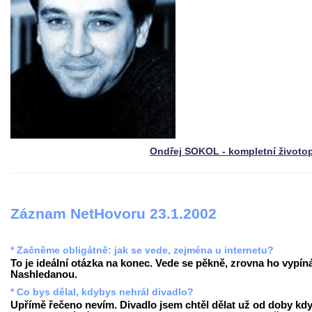
Ondřej SOKOL - kompletní životo
Záznam NetHovoru 23.1.2002
* Začněme obligátně: jak se vede, zejména u internetu?
To je ideální otázka na konec. Vede se pěkně, zrovna ho vypín
Nashledanou.
* Co bys dělal, kdybys nehrál divadlo?
Upřímě řečeno nevím. Divadlo jsem chtěl dělat už od doby kd