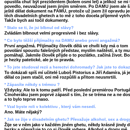
opustila chuť být prezidentem (kolem osmi let) a jelikož se mi 
povedlo, neuvažoval jsem jiným směrem. Po DAMU jsem ale š
ještě dělat dokument na FAMU, protože už jsem žil opravdu je
těch divadelních ghetech a to mě z toho docela příjemně vytrh
Takže bych asi točil dokumenty.
* Stalo se ti, že jsi blbnul od slávy?
Zvládám blbnout velmi progresivně i bez slávy.
* Co bylo těžší přijímačky na DAMU anebo první angažmá?
První angažmá. Přijímačky člověk dělá ve chvíli kdy má o tom
povolání spoustu falešných představ, myslím naštěstí, a ty mu
pomáhají. Jakmile člověk přijde o to pozlátko, začíná život. Bo
je hezky patetické, ale je to pravda.
* To jste studoval rezii a herectvi dohromady? Jak jste to doka
To dokázali spíš mí učitelé Luboš Pistorius a Jiří Adamíra, já j
dělal co jsem stačil, oni mě rozpůlili a přitom neusmrtili.
* Zápasíte někdy s trémou ?
Vždycky. Ale to k tomu patří. Před poslední premiérou Portugá
Činoheráku jsem poprvé zápasil s tím, že se tréma ne a ne dos
a to bylo teprve maso.
* Vzal byste roli v kolektivu , který vám nesedí.
Ano. Máte nějaký?
* Jak se žije v divadelním ghetu? Převažuje alkohol, sex a drog
Žije se v něm jako v každém jiném ghetu, někdy krásně jindy 
hezky a převažuje to co si člověk vybere. Alkohol a drogy mě