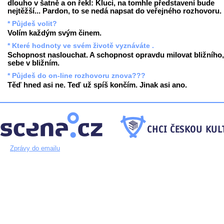
dlouho v šatně a on řekl: Kluci, na tomhle představení bude
nejtěžší... Pardon, to se nedá napsat do veřejného rozhovoru.
* Půjdeš volit?
Volím každým svým činem.
* Které hodnoty ve svém životě vyznáváte .
Schopnost naslouchat. A schopnost opravdu milovat bližního,
sebe v bližním.
* Půjdeš do on-line rozhovoru znova???
Těď hned asi ne. Teď už spíš končím. Jinak asi ano.
Zprávy do emailu