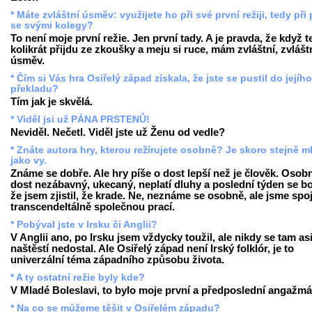
* Máte zvláštní úsměv: využijete ho při své první režiji, tedy při 
se svými kolegy?
To není moje první režie. Jen první tady. A je pravda, že když 
kolikrát přijdu ze zkoušky a meju si ruce, mám zvláštní, zvlášt
úsměv.
* Čím si Vás hra Osiřelý západ získala, že jste se pustil do jejího
překladu?
Tím jak je skvělá.
* Viděl jsi už PÁNA PRSTENŮ!
Neviděl. Nečetl. Viděl jste už Ženu od vedle?
* Znáte autora hry, kterou režírujete osobně? Je skoro stejně m
jako vy.
Známe se dobře. Ale hry píše o dost lepší než je člověk. Osobn
dost nezábavný, ukecaný, neplatí dluhy a poslední týden se bo
že jsem zjistil, že krade. Ne, neznáme se osobně, ale jsme spo
transcendeltálně společnou prací.
* Pobýval jste v Irsku či Anglii?
V Anglii ano, po Irsku jsem vždycky toužil, ale nikdy se tam as
naštěstí nedostal. Ale Osiřelý západ není Irský folklór, je to
univerzální téma západního způsobu života.
* A ty ostatní režie byly kde?
V Mladé Boleslavi, to bylo moje první a předposlední angažmá
* Na co se můžeme těšit v Osiřelém západu?