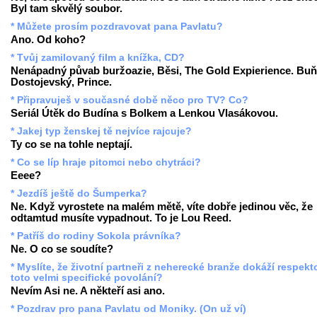
Byl tam skvělý soubor.
* Můžete prosím pozdravovat pana Pavlatu?
Ano. Od koho?
* Tvůj zamilovaný film a knížka, CD?
Nenápadný půvab buržoazie, Běsi, The Gold Expierience. Buň
Dostojevský, Prince.
* Připravuješ v současné době něco pro TV? Co?
Seriál Útěk do Budína s Bolkem a Lenkou Vlasákovou.
* Jakej typ ženskej tě nejvíce rajcuje?
Ty co se na tohle neptají.
* Co se líp hraje pitomci nebo chytráci?
Eeee?
* Jezdíš ještě do Šumperka?
Ne. Když vyrostete na malém mětě, víte dobře jedinou věc, že
odtamtud musíte vypadnout. To je Lou Reed.
* Patříš do rodiny Sokola právníka?
Ne. O co se soudíte?
* Myslíte, že životní partneři z neherecké branže dokáží respekt
toto velmi specifické povolání?
Nevím Asi ne. A někteří asi ano.
* Pozdrav pro pana Pavlatu od Moniky. (On už ví)