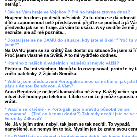
netrápí.
* Jak se Vám hraje ve Vojckovi? Prý ho hrajete zrovna dnes?
Hrajeme ho dnes po devíti měsících. Za tu dobu se dá odnosit 
dítě a zapomenout celé představení. přijďte se podívat a já V
předvedu jak se mi hraje. Já vám to ukážu. A vy uvidíte že mě 
neznáte, ale až mě poznáte...
* Dostal jste se na DAMU do situace, kdy jste si říkal: "Proč tu 
jsem?"
Na DAMU jsem se za krátký čas dostal do situace že jsem si ří
Proč jsem vlastně na Světě. A to mi vydrželo dodnes.
* Kterého z našich divadelních režisérů si nejvíc vážíš?
Pistoria. Dal mi všechno. Nemůžu to rozepisovat, protože by t
znělo pateticky. Z žijících Smočka.
* Viděla jsem představení Portugálie a moc se mi líbilo, jak jste 
páru s Annou Bendovou. A Vám?
Anna Bendová je nejlepší kamarádka né ženy. Každý večer sp
mluví dvě hodiny po telefonu. Líbilo se mi že jí může spoustu 
vrátit.
* Vracím se k trémě - v Portugálii jste opravdu působil velice
vyrovnaně... (Teď co k tomu dodat?) Tak tedy necítil jste se ve 
Veroniky Žilkové?
Ne. Já v jejím stínu nebyl, tak jsem se tak necítil. To vypadá
namyšleně, ale nemyslím to tak. Myslím jen že znám svou cen
* Na DAMU jste se dostal v hodokvasné době, jak byste tuto d