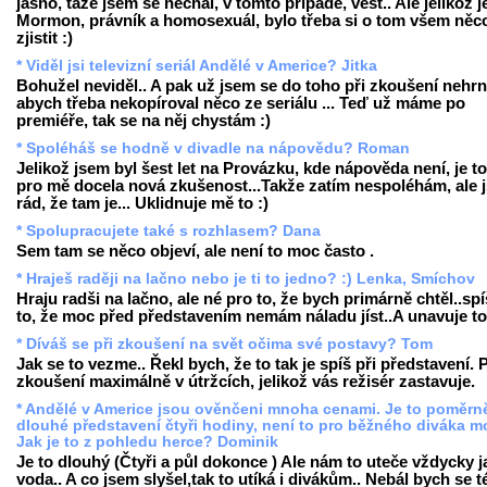
jasno, taže jsem se nechal, v tomto případě, vést.. Ale jelikož j
Mormon, právník a homosexuál, bylo třeba si o tom všem něc
zjistit :)
* Viděl jsi televizní seriál Andělé v Americe? Jitka
Bohužel neviděl.. A pak už jsem se do toho při zkoušení nehrn
abych třeba nekopíroval něco ze seriálu ... Teď už máme po
premiéře, tak se na něj chystám :)
* Spoléháš se hodně v divadle na nápovědu? Roman
Jelikož jsem byl šest let na Provázku, kde nápověda není, je t
pro mě docela nová zkušenost...Takže zatím nespoléhám, ale 
rád, že tam je... Uklidnuje mě to :)
* Spolupracujete také s rozhlasem? Dana
Sem tam se něco objeví, ale není to moc často .
* Hraješ raději na lačno nebo je ti to jedno? :) Lenka, Smíchov
Hraju radši na lačno, ale né pro to, že bych primárně chtěl..sp
to, že moc před představením nemám náladu jíst..A unavuje to 
* Díváš se při zkoušení na svět očima své postavy? Tom
Jak se to vezme.. Řekl bych, že to tak je spíš při představení. P
zkoušení maximálně v útržcích, jelikož vás režisér zastavuje.
* Andělé v Americe jsou ověnčeni mnoha cenami. Je to poměrn
dlouhé představení čtyři hodiny, není to pro běžného diváka 
Jak je to z pohledu herce? Dominik
Je to dlouhý (Čtyři a půl dokonce ) Ale nám to uteče vždycky j
voda.. A co jsem slyšel,tak to utíká i divákům.. Nebál bych se t