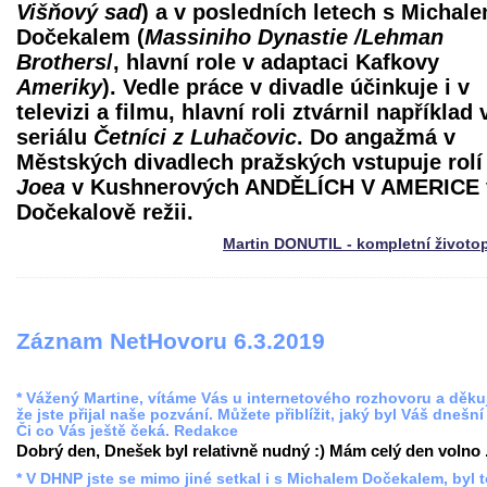
Višňový sad
) a v posledních letech s Michal
Dočekalem (
Massiniho Dynastie /Lehman
Brothers
/, hlavní role v adaptaci Kafkovy
Ameriky
). Vedle práce v divadle účinkuje i v
televizi a filmu, hlavní roli ztvárnil například 
seriálu
Četníci z Luhačovic
. Do angažmá v
Městských divadlech pražských vstupuje rolí
Joea
v Kushnerových ANDĚLÍCH V AMERICE 
Dočekalově režii.
Martin DONUTIL - kompletní životo
Záznam NetHovoru 6.3.2019
* Vážený Martine, vítáme Vás u internetového rozhovoru a děku
že jste přijal naše pozvání. Můžete přiblížit, jaký byl Váš dnešní
Či co Vás ještě čeká. Redakce
Dobrý den, Dnešek byl relativně nudný :) Mám celý den volno .
* V DHNP jste se mimo jiné setkal i s Michalem Dočekalem, byl t