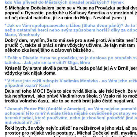
kdo Vás přivedl do Městských divadel pražských? Hynek
S Michalem Dočekalem jsem se v Huse na Provázku setkal dva
poprvé u Dynastie, podruhé u Kafkovy Ameriky a v mezidobí 
od něj dostal nabídku, jít za ním do Mdp.. Neváhal jsem :)
* Jak se Vám spolupracovalo s tátou (Sluha dvou pánů)? Je to 
než s ostatními herci nebo svým způsobem horší? díky za odp
Marie, Vinohrady
Dobrý den, myslím, že to má své pro a své proti. Ale táta není
prudič :), takže si práci s ním vždycky užívám..Je fajn mít tam
někoho zkušenějšího a zároveň blízkého .
* Začít v Divadle Husa na provázku, to je doslova po stopách 
tatínka... Jak jste se tam cítil? Olga, Brno
Krásně! Byla tam skvělá parta lidí...teda pořád je! A v Brně jse
vždycky tak nějak doma.
* V Huse jste zažil rukopis Vladimíra Morávka - co Vám jeho reži
případně vzala? Karel
Dala mi toho MOC! Byla to sice tvrdá škola, ale řekl bych, že v
tak nepřipraví, jako právě Vladimírova škola :) Vzalo mi to mo
trošku volného času.. ale to se nedá brát jako čistě negativní.
* Joseph Porter Pitt (Andělé v Americe), co Vám nejvíce pomohl
uchopení této role? A máte třeba nějaké osvědčené postupy ve
herecké práci, které používáte, nebo je zkoušení pokaždé jiné a
individuální? Jiří
Řekl bych, že vždy nejvíc záleží na režisérovi a jeho vizi, až pa
prostor pro nějaké vaše postupy.. Michal Dočekal měl, myslím