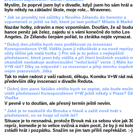
Myslím, že poprvé jsem byl v divadle, když jsem ho sám hrál a
bylo někdy na základní škole, moje role... Mravenec.
* Jak se promítly tvé zážitky z Nového Zélandu do herectvi a
vzpomeneš si ještě na lidi, které jsi tam potkal? Milada & Marké
Nazdar holky, zdravím a moc vzpomínám. Doufám, že až budu
bance peněz jak želez, zajedu si s vámi konečně do toho Los
Angeles. Ze Zélandu čerpám pořád, to zkrátka nejde vymazat.
* Dobrý den,chtěla bych moc poděkovat za inscenaci
Korespondence V+W. Viděla jsem ji několikrát a na nové reprízy
vždy těším jak malá holka :) Pro mě je to jedno z nejlepších
představení, které jsem kdy viděla a při čtení knižních svazků m
okamžitě naskakuje audiovizuální "reduťácká" verze :) Máte k
V+W rád? Díky za odpověď i za inscenaci a přeji mnoho úspěch
nejen pracovních. Jitka
Tak to mám radost z vaší radosti, děkuju. Komiku V+W rád m
především díky inscenaci v divadle Reduta.
* Dobrý den pane Vašáku chtěla bych se zeptat, zda bude mož
vidět představení Korespondence V+W ještě někdy v Praze? Dě
Vlaďka
V pevně v to doufám, ale přesný termín ještě nevím.
* Jaké je to naskočit do Brouka v hlavě a začít nově hrát v
představení, co se hraje už tolik let?
Situace je to nesnadná, protože Brouk má za sebou více jak 3
repríz, komedie je to velice svižná a mám pocit, že by ji mí ko
zvládli hrát i pozpátku. Snažím se jim tam příliš nepřekážet. :-)