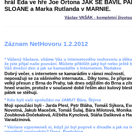
hrál Eda ve hře Joe Ortona JAK SE BAVIL PA
SLOANE a Marka Rutlanda v MARNIE.
Václav VAŠÁK - kompletní životo
Záznam NetHovoru 1.2.2012
* Vážený Václave, vítáme Vás u internetového rozhovoru a děk
že jste přijal naše pozvání. Můžete přiblížit jaký byl nebo ještě
Váš dnešní den a jak se kamarádíte s Internetem. Redakce
Dobrý večer, s internetem se kamarádím v rámci možností,
nepovažuji se za vášnivého internauta... Díky tomu, že připrav
velký přesun z Brna do Prahy, tak dnes odjíždím do Brna a zít
hned vracím, protože v současné době řeším akci kulový blesk
pátek se stěhuji.
* Kdo byli vaši spolužáci na JAMU? Bára, Štýrce
Moji spoužáci byli - Jarda Plesl, Petr Bláha, Tomáš Sýkora, Ev
Novotná, Jakub Maceček, Tomáš Šulaj, Bára Milotová, Monika
Zoubková-Dočekalová, Alžběta Kynclová, Stáňa Dašková a Ha
Varadzinová.
* Václave vzpomeneš si, když jsi byl poprvé v divadle a jak na t
prostředí zapůsobilo? Dana, Pardubice