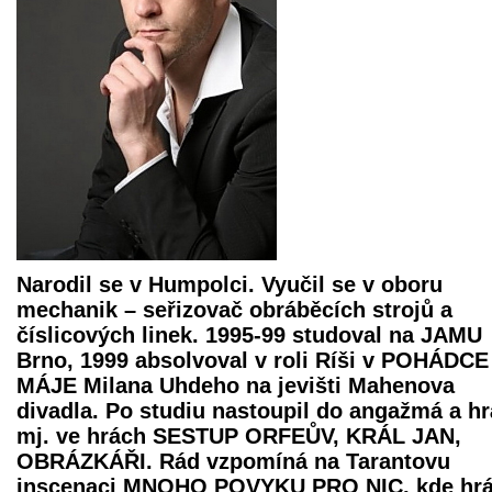
Narodil se v Humpolci. Vyučil se v oboru
mechanik – seřizovač obráběcích strojů a
číslicových linek. 1995-99 studoval na JAMU
Brno, 1999 absolvoval v roli Ríši v POHÁDCE
MÁJE Milana Uhdeho na jevišti Mahenova
divadla. Po studiu nastoupil do angažmá a hr
mj. ve hrách SESTUP ORFEŮV, KRÁL JAN,
OBRÁZKÁŘI. Rád vzpomíná na Tarantovu
inscenaci MNOHO POVYKU PRO NIC, kde hrá