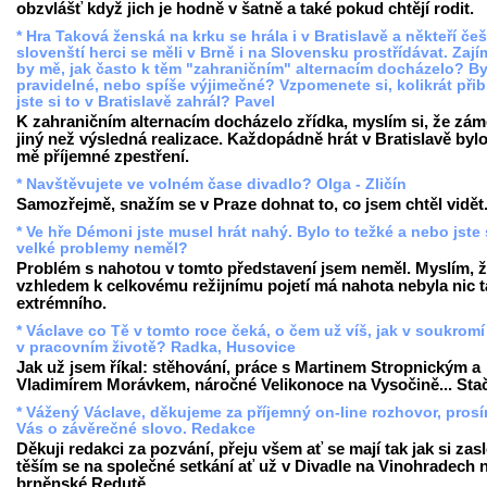
obzvlášť když jich je hodně v šatně a také pokud chtějí rodit.
* Hra Taková ženská na krku se hrála i v Bratislavě a někteří češ
slovenští herci se měli v Brně i na Slovensku prostřídávat. Zají
by mě, jak často k těm "zahraničním" alternacím docházelo? By
pravidelné, nebo spíše výjimečné? Vzpomenete si, kolikrát přib
jste si to v Bratislavě zahrál? Pavel
K zahraničním alternacím docházelo zřídka, myslím si, že zám
jiný než výsledná realizace. Každopádně hrát v Bratislavě byl
mě příjemné zpestření.
* Navštěvujete ve volném čase divadlo? Olga - Zličín
Samozřejmě, snažím se v Praze dohnat to, co jsem chtěl vidět
* Ve hře Démoni jste musel hrát nahý. Bylo to težké a nebo jste 
velké problemy neměl?
Problém s nahotou v tomto představení jsem neměl. Myslím, 
vzhledem k celkovému režijnímu pojetí má nahota nebyla nic t
extrémního.
* Václave co Tě v tomto roce čeká, o čem už víš, jak v soukromí 
v pracovním životě? Radka, Husovice
Jak už jsem říkal: stěhování, práce s Martinem Stropnickým a
Vladimírem Morávkem, náročné Velikonoce na Vysočině... Stač
* Vážený Václave, děkujeme za příjemný on-line rozhovor, pros
Vás o závěrečné slovo. Redakce
Děkuji redakci za pozvání, přeju všem ať se mají tak jak si zas
těším se na společné setkání ať už v Divadle na Vinohradech 
brněnské Redutě.