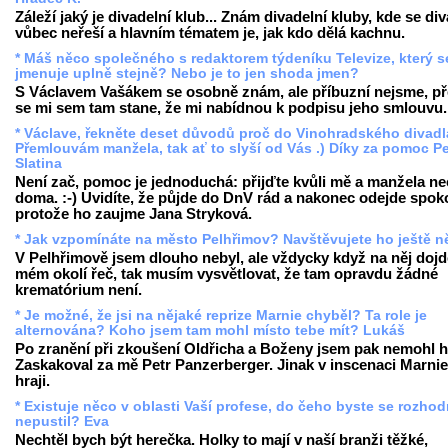
Záleží jaký je divadelní klub... Znám divadelní kluby, kde se di
vůbec neřeší a hlavním tématem je, jak kdo dělá kachnu.
* Máš něco společného s redaktorem týdeníku Televize, který s
jmenuje uplně stejně? Nebo je to jen shoda jmen?
S Václavem Vašákem se osobně znám, ale příbuzní nejsme, př
se mi sem tam stane, že mi nabídnou k podpisu jeho smlouvu.
* Václave, řekněte deset důvodů proč do Vinohradského divadla 
Přemlouvám manžela, tak ať to slyší od Vás .) Díky za pomoc Pe
Slatina
Není zač, pomoc je jednoduchá: přijďte kvůli mě a manžela ne
doma. :-) Uvidíte, že půjde do DnV rád a nakonec odejde spok
protože ho zaujme Jana Stryková.
* Jak vzpomínáte na město Pelhřimov? Navštěvujete ho ještě 
V Pelhřimově jsem dlouho nebyl, ale vždycky když na něj dojd
mém okolí řeč, tak musím vysvětlovat, že tam opravdu žádné
krematórium není.
* Je možné, že jsi na nějaké reprize Marnie chyběl? Ta role je
alternována? Koho jsem tam mohl místo tebe mít? Lukáš
Po zranění při zkoušení Oldřicha a Boženy jsem pak nemohl h
Zaskakoval za mě Petr Panzerberger. Jinak v inscenaci Marnie
hraji.
* Existuje něco v oblasti Vaší profese, do čeho byste se rozho
nepustil? Eva
Nechtěl bych být herečka. Holky to mají v naší branži těžké,