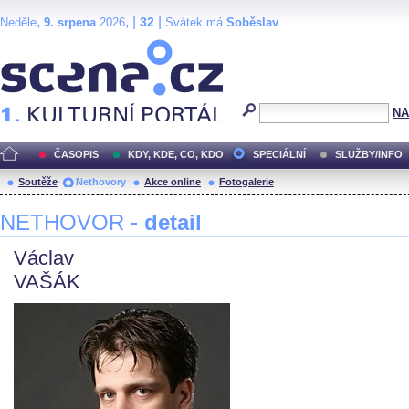
,
, |
|
32
Neděle
9. srpena
2026
Svátek má
Soběslav
Scéna.cz
NA
ČASOPIS
KDY, KDE, CO, KDO
SPECIÁLNÍ
SLUŽBY/INFO
Soutěže
Nethovory
Akce online
Fotogalerie
NETHOVOR
- detail
Václav
VAŠÁK