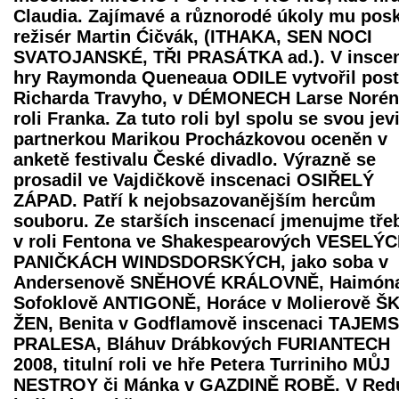
Claudia. Zajímavé a různorodé úkoly mu posk
režisér Martin Ćičvák, (ITHAKA, SEN NOCI
SVATOJANSKÉ, TŘI PRASÁTKA ad.). V insce
hry Raymonda Queneaua ODILE vytvořil pos
Richarda Travyho, v DÉMONECH Larse Noré
roli Franka. Za tuto roli byl spolu se svou jev
partnerkou Marikou Procházkovou oceněn v
anketě festivalu České divadlo. Výrazně se
prosadil ve Vajdičkově inscenaci OSIŘELÝ
ZÁPAD. Patří k nejobsazovanějším hercům
souboru. Ze starších inscenací jmenujme tře
v roli Fentona ve Shakespearových VESELÝ
PANIČKÁCH WINDSDORSKÝCH, jako soba v
Andersenově SNĚHOVÉ KRÁLOVNĚ, Haimóna
Sofoklově ANTIGONĚ, Horáce v Molierově Š
ŽEN, Benita v Godflamově inscenaci TAJEMS
PRALESA, Bláhuv Drábkových FURIANTECH
2008, titulní roli ve hře Petera Turriniho MŮJ
NESTROY či Mánka v GAZDINĚ ROBĚ. V Red