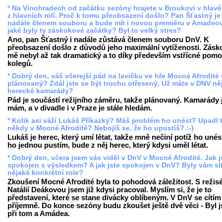
* Na Vinohradech od začátku sezóny hrajete v Broukovi v hlavě
z hlavních rolí. Proč k tomu přeobsazení došlo? Pan Šťastný je
nadále členem souboru a bude mít i novou premiéru v Amadeov
jaké byly ty záskokové začátky? Byl to velký stres?
Ano, pan Šťastný i nadále zůstává členem souboru DnV. K
přeobsazení došlo z důvodů jeho maximální vytíženosti. Zásk
mě nebyl až tak dramatický a to díky především vstřícné pomo
kolegů.
* Dobrý den, váš včerejší pád na lavičku ve hře Mocná Afrodité
plánovaný? Zdál jste se být trochu otřesený. Už máte v DNV ně
herecké kamarády?
Pád je součástí režijního záměru, takže plánovaný. Kamarády 
mám, a v divadle i v Praze je stále hledám.
* Kolik asi váží Lukáš Příkazký? Máš problém ho unést? Upadl t
někdy v Mocné Afroditě? Nebojíš se, že ho upustíš? :-)
Lukáš je herec, který umí létat, takže mně nečiní potíž ho unést
ho jednou pustím, bude z něj herec, který kdysi uměl létat.
* Dobrý den, včera jsem vás viděl v DnV v Mocné Afrodité. Jak j
spokojen s výsledkem? A jak jste spokojen v DnV? Byly vám sl
nějaké konkrétní role?
Zkoušení Mocné Afrodité byla to pohodová záležitost. S režis
Natálií Deákovou jsem již kdysi pracoval. Myslím si, že je to
představení, které se stane divácky oblíbeným. V DnV se cítím
příjemně. Do konce sezóny budu zkoušet ještě dvě věci - Byl 
při tom a Amádea.