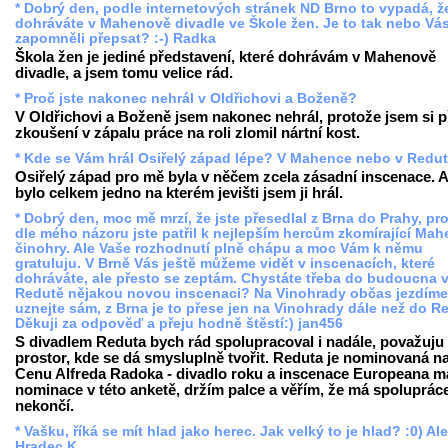
* Dobrý den, podle internetových stránek ND Brno to vypadá, že
dohráváte v Mahenově divadle ve Škole žen. Je to tak nebo Vá
zapomněli přepsat? :-) Radka
Škola žen je jediné představení, které dohrávám v Mahenově
divadle, a jsem tomu velice rád.
* Proč jste nakonec nehrál v Oldřichovi a Boženě?
V Oldřichovi a Boženě jsem nakonec nehrál, protože jsem si p
zkoušení v zápalu práce na roli zlomil nártní kost.
* Kde se Vám hrál Osiřelý západ lépe? V Mahence nebo v Redu
Osiřelý západ pro mě byla v něčem zcela zásadní inscenace. 
bylo celkem jedno na kterém jevišti jsem ji hrál.
* Dobrý den, moc mě mrzí, že jste přesedlal z Brna do Prahy, pr
dle mého názoru jste patřil k nejlepším hercům zkomírající Ma
činohry. Ale Vaše rozhodnutí plně chápu a moc Vám k němu
gratuluju. V Brně Vás ještě můžeme vidět v inscenacích, které
dohráváte, ale přesto se zeptám. Chystáte třeba do budoucna 
Redutě nějakou novou inscenaci? Na Vinohrady občas jezdíme,
uznejte sám, z Brna je to přese jen na Vinohrady dále než do Re
Děkuji za odpověď a přeju hodně štěstí:) jan456
S divadlem Reduta bych rád spolupracoval i nadále, považuju
prostor, kde se dá smysluplně tvořit. Reduta je nominovaná n
Cenu Alfreda Radoka - divadlo roku a inscenace Europeana m
nominace v této anketě, držím palce a věřím, že má spolupráce
nekončí.
* Vašku, říká se mít hlad jako herec. Jak velký to je hlad? :0) Ale
Hradec K.