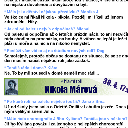
Děkuji. Finanční částku mám uloženou v bance, v létě určitě p
na nějakou dovolenou a dovybavím si byt.
* Měla jsi v dětství nějakou přezdívku? Monika J
Ve školce mi říkali Nikola - pikola. Později mi říkali už jenom
zdrobněle - Niky.
* Jak si od baletu nejvíc odpočineš? Michal
Od baletu si odpočinu až o letních prázdninách, to ani necvičí
ráda chodím na procházky, na houby. A vůbec nejlepší je ležet
pláži u moře a na nic a na nikoho nemyslet.
* Poslúži vám video aj na štúdium nových rolí? Dag
Samořejmě, protože občas se dostanu do situace, že se ze dn
den musím naučit nějakou roli jako záskok.
* Tančíš ráda i doma? Klára
Ne. To by mě sousedi v domě neměli moc rádi...
* Po které roli na baletu nejvíce toužíš? Jana z Brna
Už od školy jsem snila o Odettě-Odilii v Labutím jezeře. Dnes 
mým velikým snem Julie.
* Máte ráda choreografie Jiřího Kyliána? Tančila jste v některé?
Jiřího Kyliána považuji za jednoho z nejlepších choreografů