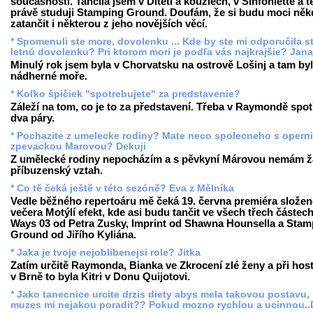
současnosti. Tančila jsem v Dítěti a kouzlech, v Sinfoniettě a 
právě studuji Stamping Ground. Doufám, že si budu moci něk
zatančit i některou z jeho novějších věcí.
* Spomenuli ste more, dovolenku ... Kde by ste mi odporučila st
letnú dovolenku? Pri ktorom mori je podľa vás najkrajšie? Jan
Minulý rok jsem byla v Chorvatsku na ostrově Lošinj a tam by
nádherné moře.
* Koľko špičiek "spotrebujete" za predstavenie?
Záleží na tom, co je to za představení. Třeba v Raymondě spot
dva páry.
* Pochazite z umelecke rodiny? Mate neco spolecneho s operni
zpevackou Marovou? Dekuji
Z umělecké rodiny nepocházím a s pěvkyní Márovou nemám 
příbuzenský vztah.
* Co tě čeká ještě v této sezóně? Eva z Mělníka
Vedle běžného repertoáru mě čeká 19. června premiéra slože
večera Motýlí efekt, kde asi budu tančit ve všech třech částech
Ways 03 od Petra Zusky, Imprint od Shawna Hounsella a Stam
Ground od Jiřího Kyliána.
* Jaka je tvoje nejoblibenejsi role? Jitka
Zatím určitě Raymonda, Bianka ve Zkrocení zlé ženy a při hos
v Brně to byla Kitri v Donu Quijotovi.
* Jako tanecnice urcite drzis diety abys mela takovou postavu,
muzes mi nejakou poradit?? Pokud mozno rychlou a ucinnou..