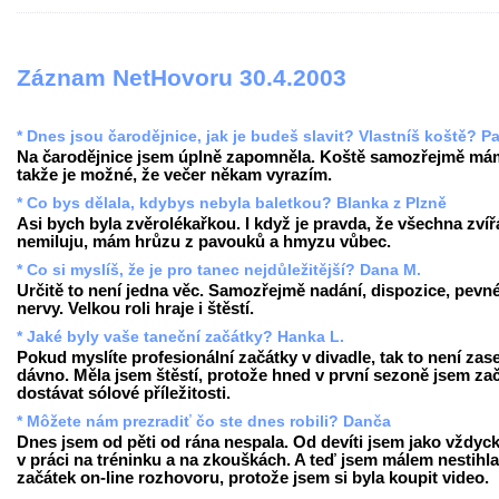
Záznam NetHovoru 30.4.2003
* Dnes jsou čarodějnice, jak je budeš slavit? Vlastníš koště? Pa
Na čarodějnice jsem úplně zapomněla. Koště samozřejmě má
takže je možné, že večer někam vyrazím.
* Co bys dělala, kdybys nebyla baletkou? Blanka z Plzně
Asi bych byla zvěrolékařkou. I když je pravda, že všechna zvíř
nemiluju, mám hrůzu z pavouků a hmyzu vůbec.
* Co si myslíš, že je pro tanec nejdůležitější? Dana M.
Určitě to není jedna věc. Samozřejmě nadání, dispozice, pevn
nervy. Velkou roli hraje i štěstí.
* Jaké byly vaše taneční začátky? Hanka L.
Pokud myslíte profesionální začátky v divadle, tak to není zase
dávno. Měla jsem štěstí, protože hned v první sezoně jsem za
dostávat sólové příležitosti.
* Môžete nám prezradiť čo ste dnes robili? Danča
Dnes jsem od pěti od rána nespala. Od devíti jsem jako vždyck
v práci na tréninku a na zkouškách. A teď jsem málem nestihla
začátek on-line rozhovoru, protože jsem si byla koupit video.