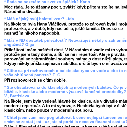
* Rada sa pozeráte na svet zo špičiek? Karin
Moc ráda. Je to úžasný pocit, zvlášť když přitom stojíte na jevi
Národního divadla.
* Máš nějaký svůj baletní vzor? Lída
Na škole to byla Hana Vláčilová, protože to zároveň byla i moj
profesorka, a v době, kdy nás učila, ještě tančila. Dnes už se
nesnažím nikoho napodobit.
* Máš v ND dostatek příležitostí? Neuvažuješ někdy o zahranič
angažmá? Olga
Příležitostí mám naštěstí dost. V Národním divadle mi to vyho
protože jsem tady doma, a líbí se mi i repertoár. Ale je pravda,
porovnání se zahraničními soubory máme o dost nižší platy, t
kdyby někdy přišla zajímavá nabídka, určitě bych o ní uvažova
* Cítite sa pri rozhovoroch o balete ako ryba vo vode alebo to n
vaša obľúbená parketa? Z. G.
Při rozhovorech se cítím dobře.
* Ste obsadzovaná do klasických aj moderných baletov. Čo je 
bližšie: klasické alebo moderné výrazové tanečné prostriedky?
V., Bratislava
Na škole jsem byla vedená hlavně ke klasice, ale v divadle má
moderní repertoár. A to mi vyhovuje. Nechtěla bych být v čistě
klasickém, nebo pouze v moderním souboru.
* Chtel jsem vam moc pogratulovat k cene nejlepsi tanecnice r
smim se zeptat jestli uz jste si poridila neco za financni castku