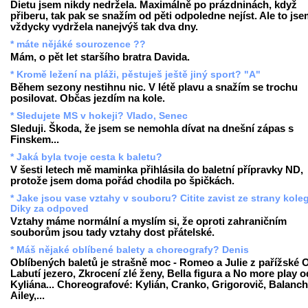
Dietu jsem nikdy nedržela. Maximálně po prázdninách, když
přiberu, tak pak se snažím od pěti odpoledne nejíst. Ale to js
vždycky vydržela nanejvýš tak dva dny.
* máte nějáké sourozence ??
Mám, o pět let staršího bratra Davida.
* Kromě ležení na pláži, pěstuješ ještě jiný sport? "A"
Během sezony nestihnu nic. V létě plavu a snažím se trochu
posilovat. Občas jezdím na kole.
* Sledujete MS v hokeji? Vlado, Senec
Sleduji. Škoda, že jsem se nemohla dívat na dnešní zápas s
Finskem...
* Jaká byla tvoje cesta k baletu?
V šesti letech mě maminka přihlásila do baletní přípravky ND,
protože jsem doma pořád chodila po špičkách.
* Jake jsou vase vztahy v souboru? Citite zavist ze strany kole
Diky za odpoved
Vztahy máme normální a myslím si, že oproti zahraničním
souborům jsou tady vztahy dost přátelské.
* Máš nějaké oblíbené balety a choreografy? Denis
Oblíbených baletů je strašně moc - Romeo a Julie z pařížské 
Labutí jezero, Zkrocení zlé ženy, Bella figura a No more play o
Kyliána... Choreografové: Kylián, Cranko, Grigorovič, Balanch
Ailey,...