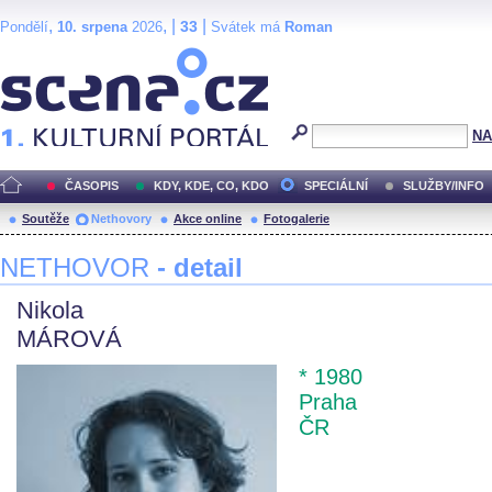
,
, |
|
33
Pondělí
10. srpena
2026
Svátek má
Roman
Scéna.cz
NA
ČASOPIS
KDY, KDE, CO, KDO
SPECIÁLNÍ
SLUŽBY/INFO
Soutěže
Nethovory
Akce online
Fotogalerie
NETHOVOR
- detail
Nikola
MÁROVÁ
* 1980
Praha
ČR