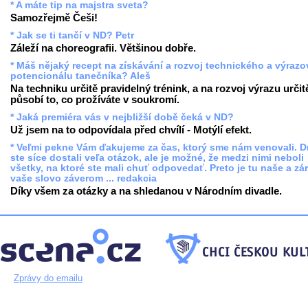
* A máte tip na majstra sveta?
Samozřejmě Češi!
* Jak se ti tančí v ND? Petr
Záleží na choreografii. Většinou dobře.
* Máš nějaký recept na získávání a rozvoj technického a výraz
potencionálu tanečníka? Aleš
Na techniku určitě pravidelný trénink, a na rozvoj výrazu určit
působí to, co prožíváte v soukromí.
* Jaká premiéra vás v nejbližší době čeká v ND?
Už jsem na to odpovídala před chvílí - Motýlí efekt.
* Veľmi pekne Vám ďakujeme za čas, ktorý sme nám venovali. 
ste síce dostali veľa otázok, ale je možné, že medzi nimi neboli
všetky, na ktoré ste mali chuť odpovedať. Preto je tu naše a zá
vaše slovo záverom ... redakcia
Díky všem za otázky a na shledanou v Národním divadle.
Zprávy do emailu