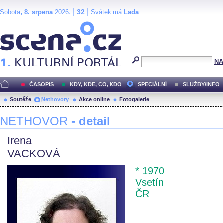
,
, |
|
32
Sobota
8. srpena
2026
Svátek má
Lada
Scéna.cz
NA
ČASOPIS
KDY, KDE, CO, KDO
SPECIÁLNÍ
SLUŽBY/INFO
Soutěže
Nethovory
Akce online
Fotogalerie
NETHOVOR
- detail
Irena
VACKOVÁ
* 1970
Vsetín
ČR