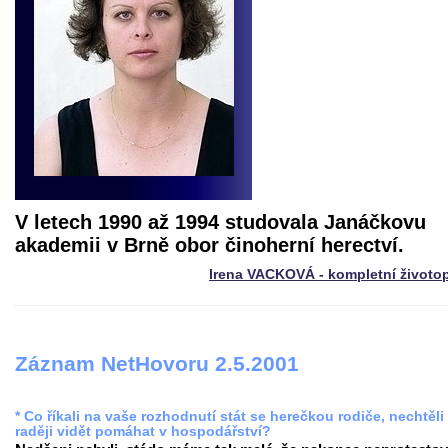
V letech 1990 až 1994 studovala Janáčkovu
akademii v Brně obor činoherní herectví.
Irena VACKOVÁ - kompletní životo
Záznam NetHovoru 2.5.2001
* Co říkali na vaše rozhodnutí stát se herečkou rodiče, nechtěli
raději vidět pomáhat v hospodářství?