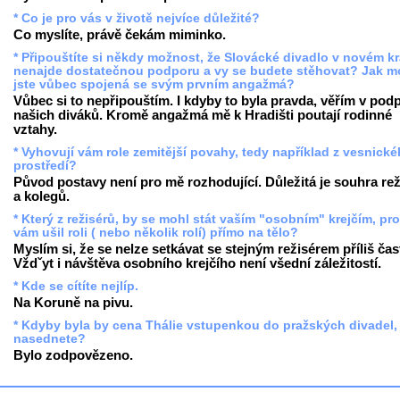
* Co je pro vás v životě nejvíce důležité?
Co myslíte, právě čekám miminko.
* Připouštíte si někdy možnost, že Slovácké divadlo v novém kr
nenajde dostatečnou podporu a vy se budete stěhovat? Jak m
jste vůbec spojená se svým prvním angažmá?
Vůbec si to nepřipouštím. I kdyby to byla pravda, věřím v pod
našich diváků. Kromě angažmá mě k Hradišti poutají rodinné
vztahy.
* Vyhovují vám role zemitější povahy, tedy například z vesnick
prostředí?
Původ postavy není pro mě rozhodující. Důležitá je souhra rež
a kolegů.
* Který z režisérů, by se mohl stát vaším "osobním" krejčím, pr
vám ušil roli ( nebo několik rolí) přímo na tělo?
Myslím si, že se nelze setkávat se stejným režisérem příliš čas
Vždˇyt i návštěva osobního krejčího není všední záležitostí.
* Kde se cítíte nejlíp.
Na Koruně na pivu.
* Kdyby byla by cena Thálie vstupenkou do pražských divadel,
nasednete?
Bylo zodpovězeno.