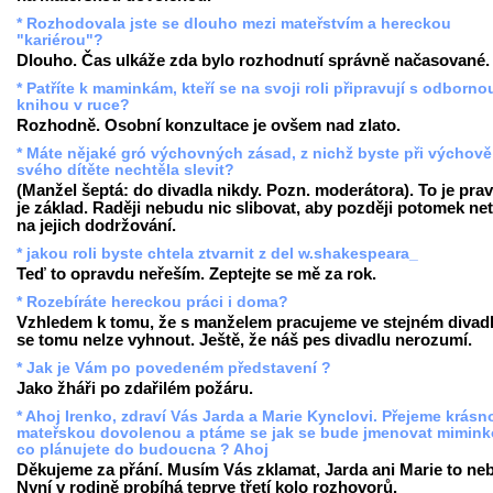
* Rozhodovala jste se dlouho mezi mateřstvím a hereckou
"kariérou"?
Dlouho. Čas ulkáže zda bylo rozhodnutí správně načasované.
* Patříte k maminkám, kteří se na svoji roli připravují s odborno
knihou v ruce?
Rozhodně. Osobní konzultace je ovšem nad zlato.
* Máte nějaké gró výchovných zásad, z nichž byste při výchově
svého dítěte nechtěla slevit?
(Manžel šeptá: do divadla nikdy. Pozn. moderátora). To je prav
je základ. Raději nebudu nic slibovat, aby později potomek net
na jejich dodržování.
* jakou roli byste chtela ztvarnit z del w.shakespeara_
Teď to opravdu neřeším. Zeptejte se mě za rok.
* Rozebíráte hereckou práci i doma?
Vzhledem k tomu, že s manželem pracujeme ve stejném divadl
se tomu nelze vyhnout. Ještě, že náš pes divadlu nerozumí.
* Jak je Vám po povedeném představení ?
Jako žháři po zdařilém požáru.
* Ahoj Irenko, zdraví Vás Jarda a Marie Kynclovi. Přejeme krásn
mateřskou dovolenou a ptáme se jak se bude jmenovat mimink
co plánujete do budoucna ? Ahoj
Děkujeme za přání. Musím Vás zklamat, Jarda ani Marie to ne
Nyní v rodině probíhá teprve třetí kolo rozhovorů.