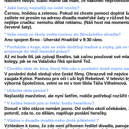
Nadšeni nebyli, stádo máme tak malé, že nakonec neprotestova
* Jaké barvy nejraději na sobě nosíte?
Černou, hnědou a zelenou. Pokud mi chcete pomoci doplnit ša
zašlete mi prosím na adresu divadla mateřské šaty v růžové b
nejlépe značku: nemohu dělat reklamu. (Náš host má moment
červené šaty).
* Vaše cesta ze školy vedla rovnou do Slováckého divadla?
Ano spojem Brno - Uherské Hradiště v 9:30 ráno.
* Pocházíte z kraje, kde se stále dodržují tradice a zvyky, jak se
projevuje do Vaší herecké práce?
Až mi bude 64, jak zpívají Beatles, tak začnu poučovat své ml
kolegy, jak se na Valašsku říká správně Tož.
* Chodíte ráda do kina, který film vás v poslední době nejvíc za
V poslední době sleduji více české filmy. Obrazově mě nejvíce
zaujala Kytice. Pastvou pro oči i uši byli Rebelové. V televizi b
výborná Společnice, velmi se mi v tom líbila Táňa Vilhelmová.
* Utrácíte ráda peníze?
Nejčastěji manželovi, ale nyní šetřím, rodiče potřebují rozšířit
* V kolika letech jste si řekla: budu herečkou?
Dosud v této otázce nemám jasno. Od svého okolí očekávám, 
potvrdí, zda to, co dělám, naplňuje poslání herečky.
* Vládne v divadle rivalita nebo čisté přátelství ?
Vzhledem k tomu, že zde není přítomen ředitel divadla, panuje