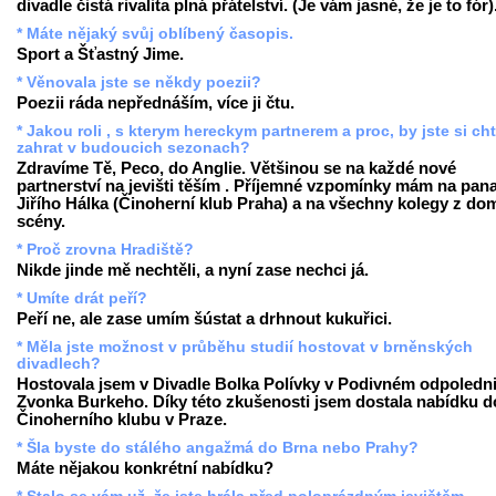
divadle čistá rivalita plná přátelství. (Je vám jasné, že je to fór)
* Máte nějaký svůj oblíbený časopis.
Sport a Šťastný Jime.
* Věnovala jste se někdy poezii?
Poezii ráda nepřednáším, více ji čtu.
* Jakou roli , s kterym hereckym partnerem a proc, by jste si ch
zahrat v budoucich sezonach?
Zdravíme Tě, Peco, do Anglie. Většinou se na každé nové
partnerství na jevišti těším . Příjemné vzpomínky mám na pan
Jiřího Hálka (Činoherní klub Praha) a na všechny kolegy z do
scény.
* Proč zrovna Hradiště?
Nikde jinde mě nechtěli, a nyní zase nechci já.
* Umíte drát peří?
Peří ne, ale zase umím šústat a drhnout kukuřici.
* Měla jste možnost v průběhu studií hostovat v brněnských
divadlech?
Hostovala jsem v Divadle Bolka Polívky v Podivném odpoledni
Zvonka Burkeho. Díky této zkušenosti jsem dostala nabídku d
Činoherního klubu v Praze.
* Šla byste do stálého angažmá do Brna nebo Prahy?
Máte nějakou konkrétní nabídku?