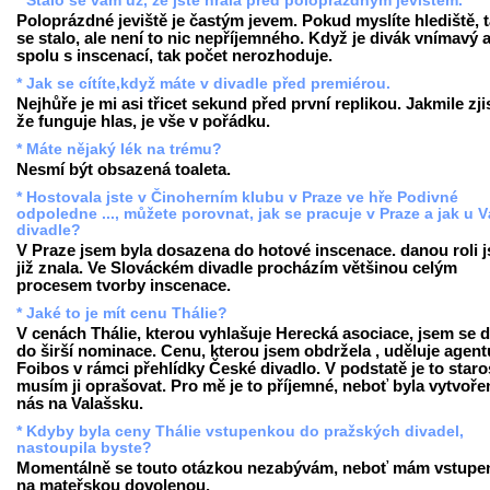
* Stalo se vám už, že jste hrála před poloprázdným jevištěm.
Poloprázdné jeviště je častým jevem. Pokud myslíte hlediště, t
se stalo, ale není to nic nepříjemného. Když je divák vnímavý a
spolu s inscenací, tak počet nerozhoduje.
* Jak se cítíte,když máte v divadle před premiérou.
Nejhůře je mi asi třicet sekund před první replikou. Jakmile zji
že funguje hlas, je vše v pořádku.
* Máte nějaký lék na trému?
Nesmí být obsazená toaleta.
* Hostovala jste v Činoherním klubu v Praze ve hře Podivné
odpoledne ..., můžete porovnat, jak se pracuje v Praze a jak u V
divadle?
V Praze jsem byla dosazena do hotové inscenace. danou roli 
již znala. Ve Slováckém divadle procházím většinou celým
procesem tvorby inscenace.
* Jaké to je mít cenu Thálie?
V cenách Thálie, kterou vyhlašuje Herecká asociace, jsem se d
do širší nominace. Cenu, kterou jsem obdržela , uděluje agent
Foibos v rámci přehlídky České divadlo. V podstatě je to staro
musím ji oprašovat. Pro mě je to příjemné, neboť byla vytvoře
nás na Valašsku.
* Kdyby byla ceny Thálie vstupenkou do pražských divadel,
nastoupila byste?
Momentálně se touto otázkou nezabývám, neboť mám vstupe
na mateřskou dovolenou.