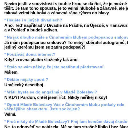
Nevím jestli v souvislosti s touhle hrou se dá říct, že je možné
těšit. Je tam toho spousta, je to velmi hluboké a zábavné, ale j
taková velmi hluboká a zábavná rána rýčem do hlavy.
* Hrajete i v jiných divadlech?
Ano. Teď například v Divadle na Prádle, na Újezdě, v Hanswur
a v Pohleď a budeš udiven.
* Na jak dlouho máte s Činoherním klubem podepsanou smlou
Já mám podepsanou smlouvu? To nebyl sběratel autogramů, 
jediný kterému jsem se zatím podepsal?!
* Používáš doma internet?
Když zrovna platím složenky tak ano.
* Stalo se vám někdy, že jste nestihnul představení.
Málem.
* Děláte nějaký sport ?
Umělecký desetiboj.
* Vrátil byste se do angažmá v Mladé Boleslavi?
NIKDY! Pardon, chtěl jsem říct: Nikdy neříkej nikdy!
* Oproti Mladé Boleslavy Vás v Činoherním klubu potkaly role
vážnějšího charakteru. Jste spokojen?
Velmi.
* Proč nikdy do Mladé Boleslavy? Prej tam hercům dávaj škodov
Ne, ta odpověď se nabízela. Mě se tam strašně líbilo i bez ško