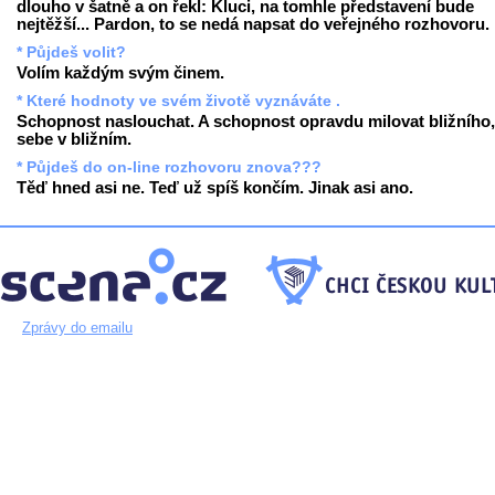
dlouho v šatně a on řekl: Kluci, na tomhle představení bude
nejtěžší... Pardon, to se nedá napsat do veřejného rozhovoru.
* Půjdeš volit?
Volím každým svým činem.
* Které hodnoty ve svém životě vyznáváte .
Schopnost naslouchat. A schopnost opravdu milovat bližního,
sebe v bližním.
* Půjdeš do on-line rozhovoru znova???
Těď hned asi ne. Teď už spíš končím. Jinak asi ano.
Zprávy do emailu