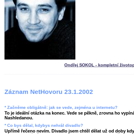
Ondřej SOKOL - kompletní životo
Záznam NetHovoru 23.1.2002
* Začněme obligátně: jak se vede, zejména u internetu?
To je ideální otázka na konec. Vede se pěkně, zrovna ho vypín
Nashledanou.
* Co bys dělal, kdybys nehrál divadlo?
Upřímě řečeno nevím. Divadlo jsem chtěl dělat už od doby kd