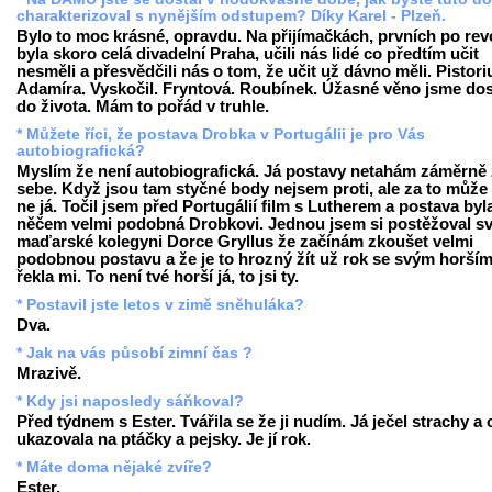
charakterizoval s nynějším odstupem? Díky Karel - Plzeň.
Bylo to moc krásné, opravdu. Na přijímačkách, prvních po revo
byla skoro celá divadelní Praha, učili nás lidé co předtím učit
nesměli a přesvědčili nás o tom, že učit už dávno měli. Pistori
Adamíra. Vyskočil. Fryntová. Roubínek. Úžasné věno jsme dos
do života. Mám to pořád v truhle.
* Můžete říci, že postava Drobka v Portugálii je pro Vás
autobiografická?
Myslím že není autobiografická. Já postavy netahám záměrně
sebe. Když jsou tam styčné body nejsem proti, ale za to může 
ne já. Točil jsem před Portugálií film s Lutherem a postava byl
něčem velmi podobná Drobkovi. Jednou jsem si postěžoval s
maďarské kolegyni Dorce Gryllus že začínám zkoušet velmi
podobnou postavu a že je to hrozný žít už rok se svým horším 
řekla mi. To není tvé horší já, to jsi ty.
* Postavil jste letos v zimě sněhuláka?
Dva.
* Jak na vás působí zimní čas ?
Mrazivě.
* Kdy jsi naposledy sáňkoval?
Před týdnem s Ester. Tvářila se že ji nudím. Já ječel strachy a
ukazovala na ptáčky a pejsky. Je jí rok.
* Máte doma nějaké zvíře?
Ester.