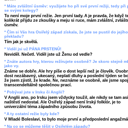
* Máte zvláštní úsměv: využijete ho při své první režiji, tedy při 
se svými kolegy?
To není moje první režie. Jen první tady. A je pravda, že když 
kolikrát přijdu ze zkoušky a meju si ruce, mám zvláštní, zvlášt
úsměv.
* Čím si Vás hra Osiřelý západ získala, že jste se pustil do jejího
překladu?
Tím jak je skvělá.
* Viděl jsi už PÁNA PRSTENŮ!
Neviděl. Nečetl. Viděl jste už Ženu od vedle?
* Znáte autora hry, kterou režírujete osobně? Je skoro stejně m
jako vy.
Známe se dobře. Ale hry píše o dost lepší než je člověk. Osobn
dost nezábavný, ukecaný, neplatí dluhy a poslední týden se bo
že jsem zjistil, že krade. Ne, neznáme se osobně, ale jsme spo
transcendeltálně společnou prací.
* Pobýval jste v Irsku či Anglii?
V Anglii ano, po Irsku jsem vždycky toužil, ale nikdy se tam as
naštěstí nedostal. Ale Osiřelý západ není Irský folklór, je to
univerzální téma západního způsobu života.
* A ty ostatní režie byly kde?
V Mladé Boleslavi, to bylo moje první a předposlední angažmá
* Na co se můžeme těšit v Osiřelém západu?