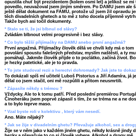
opustila chuť být prezidentem (kolem osmi let) a jelikož se mi 
povedlo, neuvažoval jsem jiným směrem. Po DAMU jsem ale š
ještě dělat dokument na FAMU, protože už jsem žil opravdu je
těch divadelních ghetech a to mě z toho docela příjemně vytrh
Takže bych asi točil dokumenty.
* Stalo se ti, že jsi blbnul od slávy?
Zvládám blbnout velmi progresivně i bez slávy.
* Co bylo těžší přijímačky na DAMU anebo první angažmá?
První angažmá. Přijímačky člověk dělá ve chvíli kdy má o tom
povolání spoustu falešných představ, myslím naštěstí, a ty mu
pomáhají. Jakmile člověk přijde o to pozlátko, začíná život. Bo
je hezky patetické, ale je to pravda.
* To jste studoval rezii a herectvi dohromady? Jak jste to doka
To dokázali spíš mí učitelé Luboš Pistorius a Jiří Adamíra, já j
dělal co jsem stačil, oni mě rozpůlili a přitom neusmrtili.
* Zápasíte někdy s trémou ?
Vždycky. Ale to k tomu patří. Před poslední premiérou Portugá
Činoheráku jsem poprvé zápasil s tím, že se tréma ne a ne dos
a to bylo teprve maso.
* Vzal byste roli v kolektivu , který vám nesedí.
Ano. Máte nějaký?
* Jak se žije v divadelním ghetu? Převažuje alkohol, sex a drog
Žije se v něm jako v každém jiném ghetu, někdy krásně jindy 
hezky a převažuje to co si člověk vybere. Alkohol a drogy mě