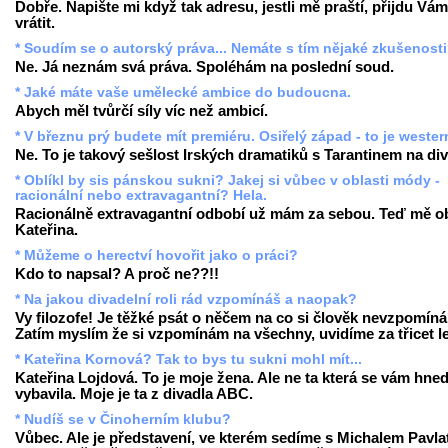
Dobře. Napište mi když tak adresu, jestli mě praští, přijdu Vám
vrátit.
* Soudím se o autorský práva... Nemáte s tím nějaké zkušenost
Ne. Já neznám svá práva. Spoléhám na poslední soud.
* Jaké máte vaše umělecké ambice do budoucna.
Abych měl tvůrčí síly víc než ambicí.
* V březnu prý budete mít premiéru. Osiřelý západ - to je weste
Ne. To je takový sešlost Irských dramatiků s Tarantinem na div
* Oblíkl by sis pánskou sukni? Jakej si vůbec v oblasti módy -
racionální nebo extravagantní? Hela.
Racionálně extravagantní odbobí už mám za sebou. Teď mě ob
Kateřina.
* Můžeme o herectví hovořit jako o práci?
Kdo to napsal? A proč ne??!!
* Na jakou divadelní roli rád vzpomínáš a naopak?
Vy filozofe! Je těžké psát o něčem na co si člověk nevzpomíná
Zatím myslím že si vzpomínám na všechny, uvidíme za třicet le
* Kateřina Kornová? Tak to bys tu sukni mohl mít...
Kateřina Lojdová. To je moje žena. Ale ne ta která se vám hne
vybavila. Moje je ta z divadla ABC.
* Nudíš se v Činoherním klubu?
Vůbec. Ale je představení, ve kterém sedíme s Michalem Pavla