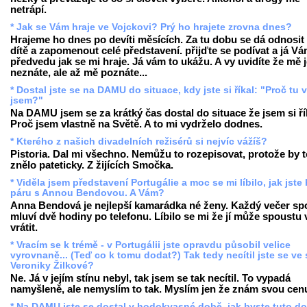
netrápí.
* Jak se Vám hraje ve Vojckovi? Prý ho hrajete zrovna dnes?
Hrajeme ho dnes po devíti měsících. Za tu dobu se dá odnosit 
dítě a zapomenout celé představení. přijďte se podívat a já V
předvedu jak se mi hraje. Já vám to ukážu. A vy uvidíte že mě 
neznáte, ale až mě poznáte...
* Dostal jste se na DAMU do situace, kdy jste si říkal: "Proč tu 
jsem?"
Na DAMU jsem se za krátký čas dostal do situace že jsem si ří
Proč jsem vlastně na Světě. A to mi vydrželo dodnes.
* Kterého z našich divadelních režisérů si nejvíc vážíš?
Pistoria. Dal mi všechno. Nemůžu to rozepisovat, protože by t
znělo pateticky. Z žijících Smočka.
* Viděla jsem představení Portugálie a moc se mi líbilo, jak jste 
páru s Annou Bendovou. A Vám?
Anna Bendová je nejlepší kamarádka né ženy. Každý večer sp
mluví dvě hodiny po telefonu. Líbilo se mi že jí může spoustu 
vrátit.
* Vracím se k trémě - v Portugálii jste opravdu působil velice
vyrovnaně... (Teď co k tomu dodat?) Tak tedy necítil jste se ve 
Veroniky Žilkové?
Ne. Já v jejím stínu nebyl, tak jsem se tak necítil. To vypadá
namyšleně, ale nemyslím to tak. Myslím jen že znám svou cen
* Na DAMU jste se dostal v hodokvasné době, jak byste tuto d