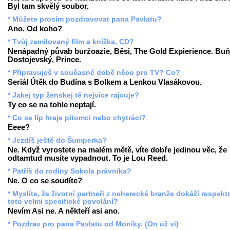
Byl tam skvělý soubor.
* Můžete prosím pozdravovat pana Pavlatu?
Ano. Od koho?
* Tvůj zamilovaný film a knížka, CD?
Nenápadný půvab buržoazie, Běsi, The Gold Expierience. Buň
Dostojevský, Prince.
* Připravuješ v současné době něco pro TV? Co?
Seriál Útěk do Budína s Bolkem a Lenkou Vlasákovou.
* Jakej typ ženskej tě nejvíce rajcuje?
Ty co se na tohle neptají.
* Co se líp hraje pitomci nebo chytráci?
Eeee?
* Jezdíš ještě do Šumperka?
Ne. Když vyrostete na malém mětě, víte dobře jedinou věc, že
odtamtud musíte vypadnout. To je Lou Reed.
* Patříš do rodiny Sokola právníka?
Ne. O co se soudíte?
* Myslíte, že životní partneři z neherecké branže dokáží respekt
toto velmi specifické povolání?
Nevím Asi ne. A někteří asi ano.
* Pozdrav pro pana Pavlatu od Moniky. (On už ví)