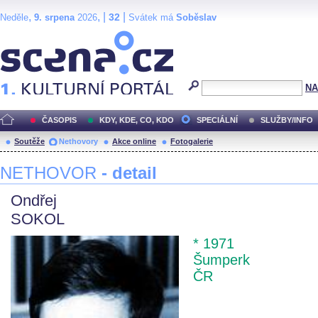
,
, |
|
32
Neděle
9. srpena
2026
Svátek má
Soběslav
Scéna.cz
NA
ČASOPIS
KDY, KDE, CO, KDO
SPECIÁLNÍ
SLUŽBY/INFO
Soutěže
Nethovory
Akce online
Fotogalerie
NETHOVOR
- detail
Ondřej
SOKOL
* 1971
Šumperk
ČR