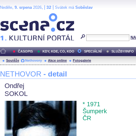
,
, |
|
32
Neděle
9. srpena
2026
Svátek má
Soběslav
Scéna.cz
NA
ČASOPIS
KDY, KDE, CO, KDO
SPECIÁLNÍ
SLUŽBY/INFO
Soutěže
Nethovory
Akce online
Fotogalerie
NETHOVOR
- detail
Ondřej
SOKOL
* 1971
Šumperk
ČR