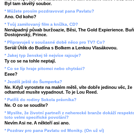
Byl tam skvělý soubor.
* Můžete prosím pozdravovat pana Pavlatu?
Ano. Od koho?
* Tvůj zamilovaný film a knížka, CD?
Nenápadný půvab buržoazie, Běsi, The Gold Expierience. Buň
Dostojevský, Prince.
* Připravuješ v současné době něco pro TV? Co?
Seriál Útěk do Budína s Bolkem a Lenkou Vlasákovou.
* Jakej typ ženskej tě nejvíce rajcuje?
Ty co se na tohle neptají.
* Co se líp hraje pitomci nebo chytráci?
Eeee?
* Jezdíš ještě do Šumperka?
Ne. Když vyrostete na malém mětě, víte dobře jedinou věc, že
odtamtud musíte vypadnout. To je Lou Reed.
* Patříš do rodiny Sokola právníka?
Ne. O co se soudíte?
* Myslíte, že životní partneři z neherecké branže dokáží respekt
toto velmi specifické povolání?
Nevím Asi ne. A někteří asi ano.
* Pozdrav pro pana Pavlatu od Moniky. (On už ví)