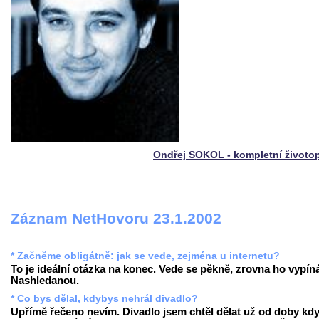
Ondřej SOKOL - kompletní životo
Záznam NetHovoru 23.1.2002
* Začněme obligátně: jak se vede, zejména u internetu?
To je ideální otázka na konec. Vede se pěkně, zrovna ho vypín
Nashledanou.
* Co bys dělal, kdybys nehrál divadlo?
Upřímě řečeno nevím. Divadlo jsem chtěl dělat už od doby kd