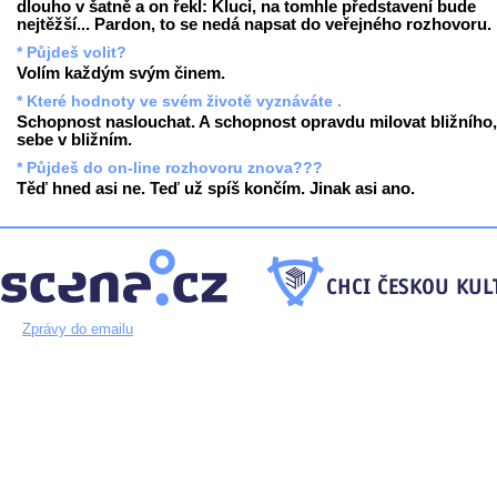
dlouho v šatně a on řekl: Kluci, na tomhle představení bude
nejtěžší... Pardon, to se nedá napsat do veřejného rozhovoru.
* Půjdeš volit?
Volím každým svým činem.
* Které hodnoty ve svém životě vyznáváte .
Schopnost naslouchat. A schopnost opravdu milovat bližního,
sebe v bližním.
* Půjdeš do on-line rozhovoru znova???
Těď hned asi ne. Teď už spíš končím. Jinak asi ano.
Zprávy do emailu