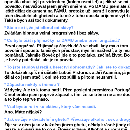
opustila chuť být prezidentem (kolem osmi let) a jelikož se mi 
povedlo, neuvažoval jsem jiným směrem. Po DAMU jsem ale š
ještě dělat dokument na FAMU, protože už jsem žil opravdu je
těch divadelních ghetech a to mě z toho docela příjemně vytrh
Takže bych asi točil dokumenty.
* Stalo se ti, že jsi blbnul od slávy?
Zvládám blbnout velmi progresivně i bez slávy.
* Co bylo těžší přijímačky na DAMU anebo první angažmá?
První angažmá. Přijímačky člověk dělá ve chvíli kdy má o tom
povolání spoustu falešných představ, myslím naštěstí, a ty mu
pomáhají. Jakmile člověk přijde o to pozlátko, začíná život. Bo
je hezky patetické, ale je to pravda.
* To jste studoval rezii a herectvi dohromady? Jak jste to doka
To dokázali spíš mí učitelé Luboš Pistorius a Jiří Adamíra, já j
dělal co jsem stačil, oni mě rozpůlili a přitom neusmrtili.
* Zápasíte někdy s trémou ?
Vždycky. Ale to k tomu patří. Před poslední premiérou Portugá
Činoheráku jsem poprvé zápasil s tím, že se tréma ne a ne dos
a to bylo teprve maso.
* Vzal byste roli v kolektivu , který vám nesedí.
Ano. Máte nějaký?
* Jak se žije v divadelním ghetu? Převažuje alkohol, sex a drog
Žije se v něm jako v každém jiném ghetu, někdy krásně jindy 
hezky a převažuje to co si člověk vybere. Alkohol a drogy mě