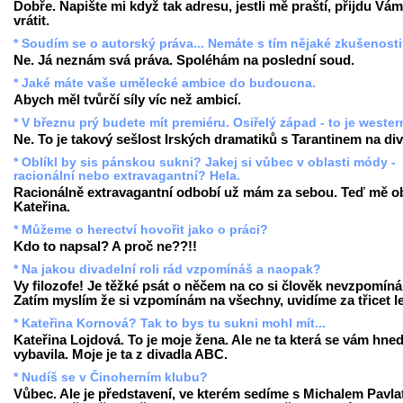
Dobře. Napište mi když tak adresu, jestli mě praští, přijdu Vám
vrátit.
* Soudím se o autorský práva... Nemáte s tím nějaké zkušenost
Ne. Já neznám svá práva. Spoléhám na poslední soud.
* Jaké máte vaše umělecké ambice do budoucna.
Abych měl tvůrčí síly víc než ambicí.
* V březnu prý budete mít premiéru. Osiřelý západ - to je weste
Ne. To je takový sešlost Irských dramatiků s Tarantinem na div
* Oblíkl by sis pánskou sukni? Jakej si vůbec v oblasti módy -
racionální nebo extravagantní? Hela.
Racionálně extravagantní odbobí už mám za sebou. Teď mě ob
Kateřina.
* Můžeme o herectví hovořit jako o práci?
Kdo to napsal? A proč ne??!!
* Na jakou divadelní roli rád vzpomínáš a naopak?
Vy filozofe! Je těžké psát o něčem na co si člověk nevzpomíná
Zatím myslím že si vzpomínám na všechny, uvidíme za třicet le
* Kateřina Kornová? Tak to bys tu sukni mohl mít...
Kateřina Lojdová. To je moje žena. Ale ne ta která se vám hne
vybavila. Moje je ta z divadla ABC.
* Nudíš se v Činoherním klubu?
Vůbec. Ale je představení, ve kterém sedíme s Michalem Pavla