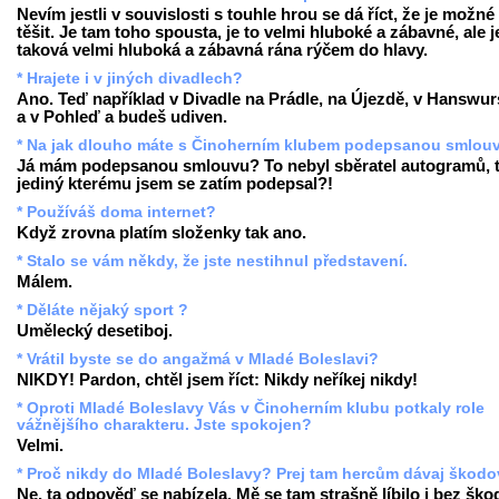
Nevím jestli v souvislosti s touhle hrou se dá říct, že je možné
těšit. Je tam toho spousta, je to velmi hluboké a zábavné, ale j
taková velmi hluboká a zábavná rána rýčem do hlavy.
* Hrajete i v jiných divadlech?
Ano. Teď například v Divadle na Prádle, na Újezdě, v Hanswur
a v Pohleď a budeš udiven.
* Na jak dlouho máte s Činoherním klubem podepsanou smlou
Já mám podepsanou smlouvu? To nebyl sběratel autogramů, 
jediný kterému jsem se zatím podepsal?!
* Používáš doma internet?
Když zrovna platím složenky tak ano.
* Stalo se vám někdy, že jste nestihnul představení.
Málem.
* Děláte nějaký sport ?
Umělecký desetiboj.
* Vrátil byste se do angažmá v Mladé Boleslavi?
NIKDY! Pardon, chtěl jsem říct: Nikdy neříkej nikdy!
* Oproti Mladé Boleslavy Vás v Činoherním klubu potkaly role
vážnějšího charakteru. Jste spokojen?
Velmi.
* Proč nikdy do Mladé Boleslavy? Prej tam hercům dávaj škodov
Ne, ta odpověď se nabízela. Mě se tam strašně líbilo i bez ško