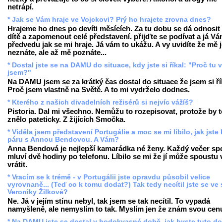
netrápí.
* Jak se Vám hraje ve Vojckovi? Prý ho hrajete zrovna dnes?
Hrajeme ho dnes po devíti měsících. Za tu dobu se dá odnosit 
dítě a zapomenout celé představení. přijďte se podívat a já V
předvedu jak se mi hraje. Já vám to ukážu. A vy uvidíte že mě 
neznáte, ale až mě poznáte...
* Dostal jste se na DAMU do situace, kdy jste si říkal: "Proč tu 
jsem?"
Na DAMU jsem se za krátký čas dostal do situace že jsem si ří
Proč jsem vlastně na Světě. A to mi vydrželo dodnes.
* Kterého z našich divadelních režisérů si nejvíc vážíš?
Pistoria. Dal mi všechno. Nemůžu to rozepisovat, protože by t
znělo pateticky. Z žijících Smočka.
* Viděla jsem představení Portugálie a moc se mi líbilo, jak jste 
páru s Annou Bendovou. A Vám?
Anna Bendová je nejlepší kamarádka né ženy. Každý večer sp
mluví dvě hodiny po telefonu. Líbilo se mi že jí může spoustu 
vrátit.
* Vracím se k trémě - v Portugálii jste opravdu působil velice
vyrovnaně... (Teď co k tomu dodat?) Tak tedy necítil jste se ve 
Veroniky Žilkové?
Ne. Já v jejím stínu nebyl, tak jsem se tak necítil. To vypadá
namyšleně, ale nemyslím to tak. Myslím jen že znám svou cen
* Na DAMU jste se dostal v hodokvasné době, jak byste tuto d