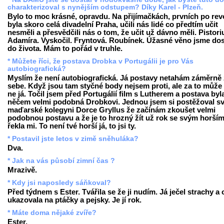
charakterizoval s nynějším odstupem? Díky Karel - Plzeň.
Bylo to moc krásné, opravdu. Na přijímačkách, prvních po revo
byla skoro celá divadelní Praha, učili nás lidé co předtím učit
nesměli a přesvědčili nás o tom, že učit už dávno měli. Pistori
Adamíra. Vyskočil. Fryntová. Roubínek. Úžasné věno jsme dos
do života. Mám to pořád v truhle.
* Můžete říci, že postava Drobka v Portugálii je pro Vás
autobiografická?
Myslím že není autobiografická. Já postavy netahám záměrně
sebe. Když jsou tam styčné body nejsem proti, ale za to může 
ne já. Točil jsem před Portugálií film s Lutherem a postava byl
něčem velmi podobná Drobkovi. Jednou jsem si postěžoval s
maďarské kolegyni Dorce Gryllus že začínám zkoušet velmi
podobnou postavu a že je to hrozný žít už rok se svým horším 
řekla mi. To není tvé horší já, to jsi ty.
* Postavil jste letos v zimě sněhuláka?
Dva.
* Jak na vás působí zimní čas ?
Mrazivě.
* Kdy jsi naposledy sáňkoval?
Před týdnem s Ester. Tvářila se že ji nudím. Já ječel strachy a
ukazovala na ptáčky a pejsky. Je jí rok.
* Máte doma nějaké zvíře?
Ester.