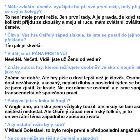
* Máte zvláštní úsměv: využijete ho při své první režiji, tedy při 
se svými kolegy?
To není moje první režie. Jen první tady. A je pravda, že když 
kolikrát přijdu ze zkoušky a meju si ruce, mám zvláštní, zvlášt
úsměv.
* Čím si Vás hra Osiřelý západ získala, že jste se pustil do jejího
překladu?
Tím jak je skvělá.
* Viděl jsi už PÁNA PRSTENŮ!
Neviděl. Nečetl. Viděl jste už Ženu od vedle?
* Znáte autora hry, kterou režírujete osobně? Je skoro stejně m
jako vy.
Známe se dobře. Ale hry píše o dost lepší než je člověk. Osobn
dost nezábavný, ukecaný, neplatí dluhy a poslední týden se bo
že jsem zjistil, že krade. Ne, neznáme se osobně, ale jsme spo
transcendeltálně společnou prací.
* Pobýval jste v Irsku či Anglii?
V Anglii ano, po Irsku jsem vždycky toužil, ale nikdy se tam as
naštěstí nedostal. Ale Osiřelý západ není Irský folklór, je to
univerzální téma západního způsobu života.
* A ty ostatní režie byly kde?
V Mladé Boleslavi, to bylo moje první a předposlední angažmá
* Na co se můžeme těšit v Osiřelém západu?