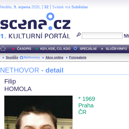
,
, |
|
32
Neděle
9. srpena
2026
Svátek má
Soběslav
Scéna.cz
NA
ČASOPIS
KDY, KDE, CO, KDO
SPECIÁLNÍ
SLUŽBY/INFO
Soutěže
Nethovory
Akce online
Fotogalerie
NETHOVOR
- detail
Filip
HOMOLA
* 1969
Praha
ČR