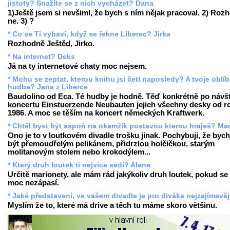
jistoty? Snažíte se z nich vycházet? Dana
1)Ještě jsem si nevšiml, že bych s ním nějak pracoval. 2) Roz
ne. 3) ?
* Co se Ti vybaví, když se řekne Liberec? Jirka
Rozhodně Ještěd, Jirko.
* Na internet? Deks
Já na ty internetové chaty moc nejsem.
* Mohu se zeptat, kterou knihu jsi četl naposledy? A tvoje oblí
hudba? Jana z Liberce
Baudolino od Eca. Té hudby je hodně. Těď konkrétně po návš
koncertu Einstuerzende Neubauten jejich všechny desky od r
1986. A moc se těším na koncert německých Kraftwerk.
* Chtěl byst být aspoň na okamžik postavou kterou hraješ? Mar
Ono je to v loutkovém divadle trošku jinak. Pochybuji, že bych
být přemoudřelým pelikánem, přidrzlou holčičkou, starým
molitanovým stolem nebo krokodýlem...
* Který druh loutek ti nejvíce sedí? Alena
Určitě marionety, ale mám rád jakýkoliv druh loutek, pokud s
moc nezápasí.
* Jaké představení, ve vašem divadle je pro diváka nejzajímavěj
Myslím že to, které má drive a těch tu máme skoro většinu.