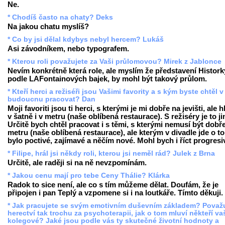
Ne.
* Chodíš často na chaty? Deks
Na jakou chatu myslíš?
* Co by jsi dělal kdybys nebyl hercem? Lukáš
Asi závodníkem, nebo typografem.
* Kterou roli považujete za Vaši průlomovou? Mirek z Jablonce
Nevím konkrétně která role, ale myslím že představení Histork
podle LAFontainových bajek, by mohl být takový průlom.
* Kteří herci a režiséři jsou Vašimi favority a s kým byste chtěl v
budoucnu pracovat? Dan
Moji favoriti jsou ti herci, s kterými je mi dobře na jevišti, ale 
v šatně i v metru (naše oblíbená restaurace). S režiséry je to ji
Určitě bych chtěl pracovat i s těmi, s kterými nemusí být dobř
metru (naše oblíbená restaurace), ale kterým v divadle jde o to
bylo poctivé, zajímavé a něčím nové. Mohl bych i říct progresi
* Filipe, hrál jsi někdy roli, kterou jsi neměl rád? Julek z Brna
Určitě, ale raději si na ně nevzpomínám.
* Jakou cenu mají pro tebe Ceny Thálie? Klárka
Radok to sice není, ale co s tím můžeme dělat. Doufám, že je
připojen i pan Teplý a vzpomene si i na loutkáře. Tímto děkuji.
* Jak pracujete se svým emotivním duševním základem? Považ
herectví tak trochu za psychoterapii, jak o tom mluví někteří va
kolegové? Jaké jsou podle vás ty skutečné životní hodnoty a