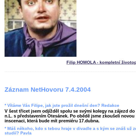
Filip HOMOLA - kompletní životo
Záznam NetHovoru 7.4.2004
* Vítáme Vás Filipe, jak jste prožil dnešní den? Redakce
V šest třicet jsem odjížděl spolu se svými kolegy na zájezd do
n.L. s představením Otesánek. Po obědě jsme zkoušeli novou
inscenaci, která bude mít premiéru 17.dubna.
* Máš někoho, kdo s tebou hraje v divadle a s kým se znáš už z
studií? Pavla