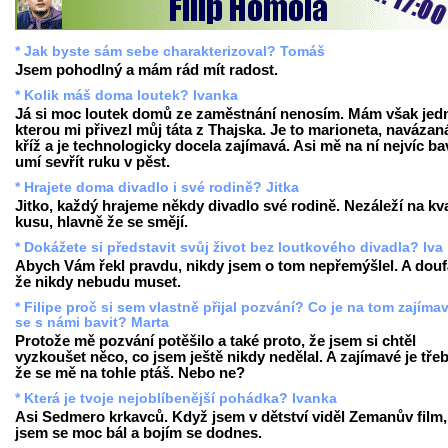
* Jak byste sám sebe charakterizoval? Tomáš
Jsem pohodlný a mám rád mít radost.
* Kolik máš doma loutek? Ivanka
Já si moc loutek domů ze zaměstnání nenosím. Mám však jed
kterou mi přivezl můj táta z Thajska. Je to marioneta, navázan
kříž a je technologicky docela zajímavá. Asi mě na ní nejvíc bav
umí sevřít ruku v pěst.
* Hrajete doma divadlo i své rodině? Jitka
Jitko, každý hrajeme někdy divadlo své rodině. Nezáleží na kva
kusu, hlavně že se smějí.
* Dokážete si představit svůj život bez loutkového divadla? Iva
Abych Vám řekl pravdu, nikdy jsem o tom nepřemýšlel. A dou
že nikdy nebudu muset.
* Filipe proč si sem vlastně přijal pozvání? Co je na tom zajíma
se s námi bavit? Marta
Protože mě pozvání potěšilo a také proto, že jsem si chtěl
vyzkoušet něco, co jsem ještě nikdy nedělal. A zajímavé je třeb
že se mě na tohle ptáš. Nebo ne?
* Která je tvoje nejoblíbenější pohádka? Ivanka
Asi Sedmero krkavců. Když jsem v dětství viděl Zemanův film,
jsem se moc bál a bojím se dodnes.