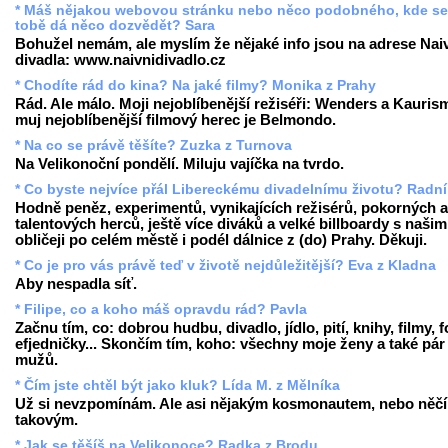
* Máš nějakou webovou stránku nebo něco podobného, kde se
tobě dá něco dozvědět? Sara
Bohužel nemám, ale myslím že nějaké info jsou na adrese Nai
divadla: www.naivnidivadlo.cz
* Chodíte rád do kina? Na jaké filmy? Monika z Prahy
Rád. Ale málo. Moji nejoblíbenější režiséři: Wenders a Kauris
muj nejoblíbenější filmový herec je Belmondo.
* Na co se právě těšíte? Zuzka z Turnova
Na Velikonoční pondělí. Miluju vajíčka na tvrdo.
* Co byste nejvíce přál Libereckému divadelnímu životu? Radní
Hodně peněz, experimentů, vynikajících režisérů, pokorných a
talentových herců, ještě více diváků a velké billboardy s našim
obličeji po celém městě i podél dálnice z (do) Prahy. Děkuji.
* Co je pro vás právě teď v životě nejdůležitější? Eva z Kladna
Aby nespadla síť.
* Filipe, co a koho máš opravdu rád? Pavla
Začnu tím, co: dobrou hudbu, divadlo, jídlo, pití, knihy, filmy, f
efjedničky... Skončím tím, koho: všechny moje ženy a také pár
mužů.
* Čím jste chtěl být jako kluk? Lída M. z Mělníka
Už si nevzpomínám. Ale asi nějakým kosmonautem, nebo něč
takovým.
* Jak se těšíš na Velikonoce? Radka z Brodu