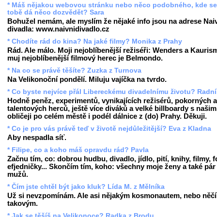
* Máš nějakou webovou stránku nebo něco podobného, kde se
tobě dá něco dozvědět? Sara
Bohužel nemám, ale myslím že nějaké info jsou na adrese Nai
divadla: www.naivnidivadlo.cz
* Chodíte rád do kina? Na jaké filmy? Monika z Prahy
Rád. Ale málo. Moji nejoblíbenější režiséři: Wenders a Kauris
muj nejoblíbenější filmový herec je Belmondo.
* Na co se právě těšíte? Zuzka z Turnova
Na Velikonoční pondělí. Miluju vajíčka na tvrdo.
* Co byste nejvíce přál Libereckému divadelnímu životu? Radní
Hodně peněz, experimentů, vynikajících režisérů, pokorných a
talentových herců, ještě více diváků a velké billboardy s našim
obličeji po celém městě i podél dálnice z (do) Prahy. Děkuji.
* Co je pro vás právě teď v životě nejdůležitější? Eva z Kladna
Aby nespadla síť.
* Filipe, co a koho máš opravdu rád? Pavla
Začnu tím, co: dobrou hudbu, divadlo, jídlo, pití, knihy, filmy, f
efjedničky... Skončím tím, koho: všechny moje ženy a také pár
mužů.
* Čím jste chtěl být jako kluk? Lída M. z Mělníka
Už si nevzpomínám. Ale asi nějakým kosmonautem, nebo něč
takovým.
* Jak se těšíš na Velikonoce? Radka z Brodu