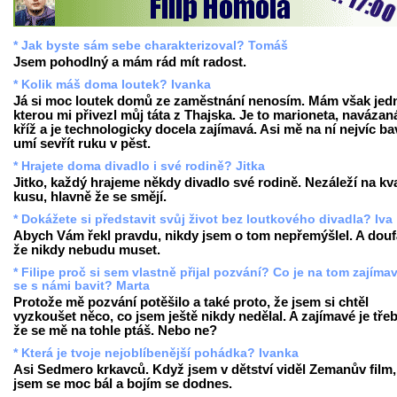
* Jak byste sám sebe charakterizoval? Tomáš
Jsem pohodlný a mám rád mít radost.
* Kolik máš doma loutek? Ivanka
Já si moc loutek domů ze zaměstnání nenosím. Mám však jed
kterou mi přivezl můj táta z Thajska. Je to marioneta, navázan
kříž a je technologicky docela zajímavá. Asi mě na ní nejvíc bav
umí sevřít ruku v pěst.
* Hrajete doma divadlo i své rodině? Jitka
Jitko, každý hrajeme někdy divadlo své rodině. Nezáleží na kva
kusu, hlavně že se smějí.
* Dokážete si představit svůj život bez loutkového divadla? Iva
Abych Vám řekl pravdu, nikdy jsem o tom nepřemýšlel. A dou
že nikdy nebudu muset.
* Filipe proč si sem vlastně přijal pozvání? Co je na tom zajíma
se s námi bavit? Marta
Protože mě pozvání potěšilo a také proto, že jsem si chtěl
vyzkoušet něco, co jsem ještě nikdy nedělal. A zajímavé je třeb
že se mě na tohle ptáš. Nebo ne?
* Která je tvoje nejoblíbenější pohádka? Ivanka
Asi Sedmero krkavců. Když jsem v dětství viděl Zemanův film,
jsem se moc bál a bojím se dodnes.