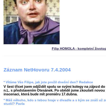
Filip HOMOLA - kompletní životo
Záznam NetHovoru 7.4.2004
* Vítáme Vás Filipe, jak jste prožil dnešní den? Redakce
V šest třicet jsem odjížděl spolu se svými kolegy na zájezd do
n.L. s představením Otesánek. Po obědě jsme zkoušeli novou
inscenaci, která bude mít premiéru 17.dubna.
* Máš někoho, kdo s tebou hraje v divadle a s kým se znáš už z
studií? Pavla