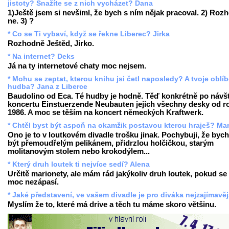
jistoty? Snažíte se z nich vycházet? Dana
1)Ještě jsem si nevšiml, že bych s ním nějak pracoval. 2) Roz
ne. 3) ?
* Co se Ti vybaví, když se řekne Liberec? Jirka
Rozhodně Ještěd, Jirko.
* Na internet? Deks
Já na ty internetové chaty moc nejsem.
* Mohu se zeptat, kterou knihu jsi četl naposledy? A tvoje oblí
hudba? Jana z Liberce
Baudolino od Eca. Té hudby je hodně. Těď konkrétně po návš
koncertu Einstuerzende Neubauten jejich všechny desky od r
1986. A moc se těším na koncert německých Kraftwerk.
* Chtěl byst být aspoň na okamžik postavou kterou hraješ? Mar
Ono je to v loutkovém divadle trošku jinak. Pochybuji, že bych
být přemoudřelým pelikánem, přidrzlou holčičkou, starým
molitanovým stolem nebo krokodýlem...
* Který druh loutek ti nejvíce sedí? Alena
Určitě marionety, ale mám rád jakýkoliv druh loutek, pokud s
moc nezápasí.
* Jaké představení, ve vašem divadle je pro diváka nejzajímavěj
Myslím že to, které má drive a těch tu máme skoro většinu.