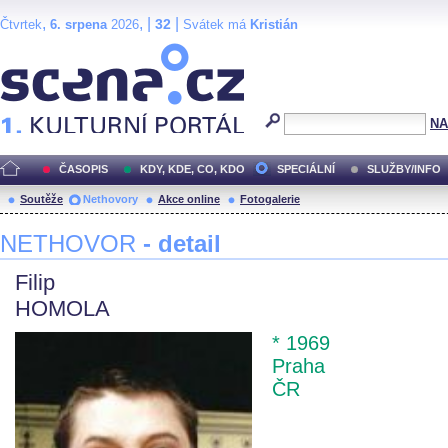
,
, |
|
32
Čtvrtek
6. srpena
2026
Svátek má
Kristián
Scéna.cz
NA
ČASOPIS
KDY, KDE, CO, KDO
SPECIÁLNÍ
SLUŽBY/INFO
Soutěže
Nethovory
Akce online
Fotogalerie
NETHOVOR
- detail
Filip
HOMOLA
* 1969
Praha
ČR