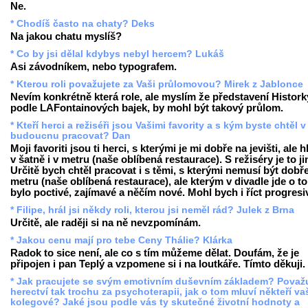
Ne.
* Chodíš často na chaty? Deks
Na jakou chatu myslíš?
* Co by jsi dělal kdybys nebyl hercem? Lukáš
Asi závodníkem, nebo typografem.
* Kterou roli považujete za Vaši průlomovou? Mirek z Jablonce
Nevím konkrétně která role, ale myslím že představení Histork
podle LAFontainových bajek, by mohl být takový průlom.
* Kteří herci a režiséři jsou Vašimi favority a s kým byste chtěl v
budoucnu pracovat? Dan
Moji favoriti jsou ti herci, s kterými je mi dobře na jevišti, ale 
v šatně i v metru (naše oblíbená restaurace). S režiséry je to ji
Určitě bych chtěl pracovat i s těmi, s kterými nemusí být dobř
metru (naše oblíbená restaurace), ale kterým v divadle jde o to
bylo poctivé, zajímavé a něčím nové. Mohl bych i říct progresi
* Filipe, hrál jsi někdy roli, kterou jsi neměl rád? Julek z Brna
Určitě, ale raději si na ně nevzpomínám.
* Jakou cenu mají pro tebe Ceny Thálie? Klárka
Radok to sice není, ale co s tím můžeme dělat. Doufám, že je
připojen i pan Teplý a vzpomene si i na loutkáře. Tímto děkuji.
* Jak pracujete se svým emotivním duševním základem? Považ
herectví tak trochu za psychoterapii, jak o tom mluví někteří va
kolegové? Jaké jsou podle vás ty skutečné životní hodnoty a