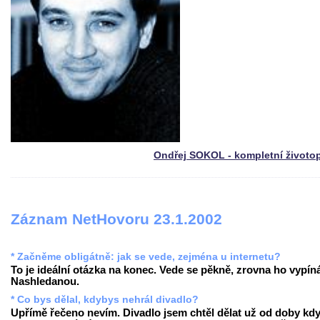
Ondřej SOKOL - kompletní životo
Záznam NetHovoru 23.1.2002
* Začněme obligátně: jak se vede, zejména u internetu?
To je ideální otázka na konec. Vede se pěkně, zrovna ho vypín
Nashledanou.
* Co bys dělal, kdybys nehrál divadlo?
Upřímě řečeno nevím. Divadlo jsem chtěl dělat už od doby kd