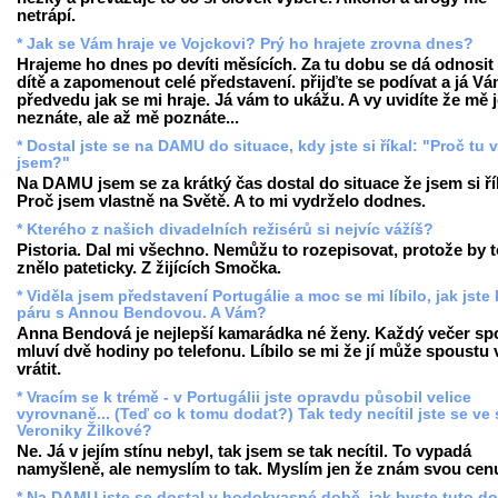
netrápí.
* Jak se Vám hraje ve Vojckovi? Prý ho hrajete zrovna dnes?
Hrajeme ho dnes po devíti měsících. Za tu dobu se dá odnosit 
dítě a zapomenout celé představení. přijďte se podívat a já V
předvedu jak se mi hraje. Já vám to ukážu. A vy uvidíte že mě 
neznáte, ale až mě poznáte...
* Dostal jste se na DAMU do situace, kdy jste si říkal: "Proč tu 
jsem?"
Na DAMU jsem se za krátký čas dostal do situace že jsem si ří
Proč jsem vlastně na Světě. A to mi vydrželo dodnes.
* Kterého z našich divadelních režisérů si nejvíc vážíš?
Pistoria. Dal mi všechno. Nemůžu to rozepisovat, protože by t
znělo pateticky. Z žijících Smočka.
* Viděla jsem představení Portugálie a moc se mi líbilo, jak jste 
páru s Annou Bendovou. A Vám?
Anna Bendová je nejlepší kamarádka né ženy. Každý večer sp
mluví dvě hodiny po telefonu. Líbilo se mi že jí může spoustu 
vrátit.
* Vracím se k trémě - v Portugálii jste opravdu působil velice
vyrovnaně... (Teď co k tomu dodat?) Tak tedy necítil jste se ve 
Veroniky Žilkové?
Ne. Já v jejím stínu nebyl, tak jsem se tak necítil. To vypadá
namyšleně, ale nemyslím to tak. Myslím jen že znám svou cen
* Na DAMU jste se dostal v hodokvasné době, jak byste tuto d