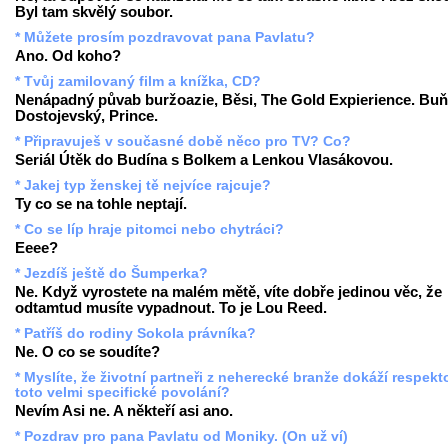
Byl tam skvělý soubor.
* Můžete prosím pozdravovat pana Pavlatu?
Ano. Od koho?
* Tvůj zamilovaný film a knížka, CD?
Nenápadný půvab buržoazie, Běsi, The Gold Expierience. Buň
Dostojevský, Prince.
* Připravuješ v současné době něco pro TV? Co?
Seriál Útěk do Budína s Bolkem a Lenkou Vlasákovou.
* Jakej typ ženskej tě nejvíce rajcuje?
Ty co se na tohle neptají.
* Co se líp hraje pitomci nebo chytráci?
Eeee?
* Jezdíš ještě do Šumperka?
Ne. Když vyrostete na malém mětě, víte dobře jedinou věc, že
odtamtud musíte vypadnout. To je Lou Reed.
* Patříš do rodiny Sokola právníka?
Ne. O co se soudíte?
* Myslíte, že životní partneři z neherecké branže dokáží respekt
toto velmi specifické povolání?
Nevím Asi ne. A někteří asi ano.
* Pozdrav pro pana Pavlatu od Moniky. (On už ví)