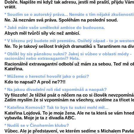
Dobře. Napište mi když tak adresu, jestli mě praští, přijdu Vám
vrátit.
* Soudím se o autorský práva... Nemáte s tím nějaké zkušenost
Ne. Já neznám svá práva. Spoléhám na poslední soud.
* Jaké máte vaše umělecké ambice do budoucna.
Abych měl tvůrčí síly víc než ambicí.
* V březnu prý budete mít premiéru. Osiřelý západ - to je weste
Ne. To je takový sešlost Irských dramatiků s Tarantinem na div
* Oblíkl by sis pánskou sukni? Jakej si vůbec v oblasti módy -
racionální nebo extravagantní? Hela.
Racionálně extravagantní odbobí už mám za sebou. Teď mě ob
Kateřina.
* Můžeme o herectví hovořit jako o práci?
Kdo to napsal? A proč ne??!!
* Na jakou divadelní roli rád vzpomínáš a naopak?
Vy filozofe! Je těžké psát o něčem na co si člověk nevzpomíná
Zatím myslím že si vzpomínám na všechny, uvidíme za třicet le
* Kateřina Kornová? Tak to bys tu sukni mohl mít...
Kateřina Lojdová. To je moje žena. Ale ne ta která se vám hne
vybavila. Moje je ta z divadla ABC.
* Nudíš se v Činoherním klubu?
Vůbec. Ale je představení, ve kterém sedíme s Michalem Pavla