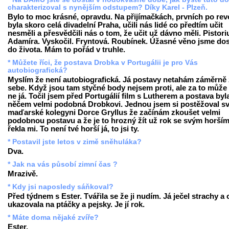
charakterizoval s nynějším odstupem? Díky Karel - Plzeň.
Bylo to moc krásné, opravdu. Na přijímačkách, prvních po revo
byla skoro celá divadelní Praha, učili nás lidé co předtím učit
nesměli a přesvědčili nás o tom, že učit už dávno měli. Pistori
Adamíra. Vyskočil. Fryntová. Roubínek. Úžasné věno jsme dos
do života. Mám to pořád v truhle.
* Můžete říci, že postava Drobka v Portugálii je pro Vás
autobiografická?
Myslím že není autobiografická. Já postavy netahám záměrně
sebe. Když jsou tam styčné body nejsem proti, ale za to může 
ne já. Točil jsem před Portugálií film s Lutherem a postava byl
něčem velmi podobná Drobkovi. Jednou jsem si postěžoval s
maďarské kolegyni Dorce Gryllus že začínám zkoušet velmi
podobnou postavu a že je to hrozný žít už rok se svým horším 
řekla mi. To není tvé horší já, to jsi ty.
* Postavil jste letos v zimě sněhuláka?
Dva.
* Jak na vás působí zimní čas ?
Mrazivě.
* Kdy jsi naposledy sáňkoval?
Před týdnem s Ester. Tvářila se že ji nudím. Já ječel strachy a
ukazovala na ptáčky a pejsky. Je jí rok.
* Máte doma nějaké zvíře?
Ester.