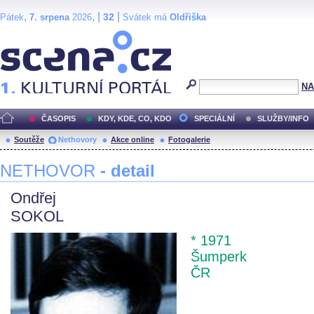
,
, |
|
32
Pátek
7. srpena
2026
Svátek má
Oldřiška
Scéna.cz
NA
ČASOPIS
KDY, KDE, CO, KDO
SPECIÁLNÍ
SLUŽBY/INFO
Soutěže
Nethovory
Akce online
Fotogalerie
NETHOVOR
- detail
Ondřej
SOKOL
* 1971
Šumperk
ČR