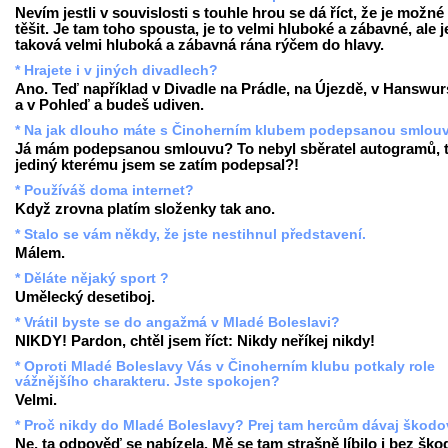
Nevím jestli v souvislosti s touhle hrou se dá říct, že je možné
těšit. Je tam toho spousta, je to velmi hluboké a zábavné, ale j
taková velmi hluboká a zábavná rána rýčem do hlavy.
* Hrajete i v jiných divadlech?
Ano. Teď například v Divadle na Prádle, na Újezdě, v Hanswur
a v Pohleď a budeš udiven.
* Na jak dlouho máte s Činoherním klubem podepsanou smlou
Já mám podepsanou smlouvu? To nebyl sběratel autogramů, 
jediný kterému jsem se zatím podepsal?!
* Používáš doma internet?
Když zrovna platím složenky tak ano.
* Stalo se vám někdy, že jste nestihnul představení.
Málem.
* Děláte nějaký sport ?
Umělecký desetiboj.
* Vrátil byste se do angažmá v Mladé Boleslavi?
NIKDY! Pardon, chtěl jsem říct: Nikdy neříkej nikdy!
* Oproti Mladé Boleslavy Vás v Činoherním klubu potkaly role
vážnějšího charakteru. Jste spokojen?
Velmi.
* Proč nikdy do Mladé Boleslavy? Prej tam hercům dávaj škodov
Ne, ta odpověď se nabízela. Mě se tam strašně líbilo i bez ško