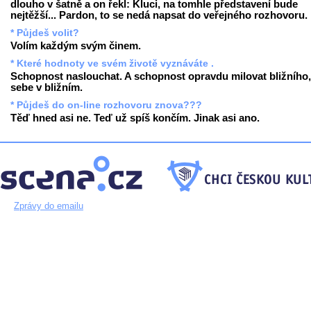
dlouho v šatně a on řekl: Kluci, na tomhle představení bude
nejtěžší... Pardon, to se nedá napsat do veřejného rozhovoru.
* Půjdeš volit?
Volím každým svým činem.
* Které hodnoty ve svém životě vyznáváte .
Schopnost naslouchat. A schopnost opravdu milovat bližního,
sebe v bližním.
* Půjdeš do on-line rozhovoru znova???
Těď hned asi ne. Teď už spíš končím. Jinak asi ano.
Zprávy do emailu