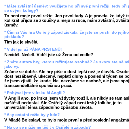
* Máte zvláštní úsměv: využijete ho při své první režiji, tedy při 
se svými kolegy?
To není moje první režie. Jen první tady. A je pravda, že když 
kolikrát přijdu ze zkoušky a meju si ruce, mám zvláštní, zvlášt
úsměv.
* Čím si Vás hra Osiřelý západ získala, že jste se pustil do jejího
překladu?
Tím jak je skvělá.
* Viděl jsi už PÁNA PRSTENŮ!
Neviděl. Nečetl. Viděl jste už Ženu od vedle?
* Znáte autora hry, kterou režírujete osobně? Je skoro stejně m
jako vy.
Známe se dobře. Ale hry píše o dost lepší než je člověk. Osobn
dost nezábavný, ukecaný, neplatí dluhy a poslední týden se bo
že jsem zjistil, že krade. Ne, neznáme se osobně, ale jsme spo
transcendeltálně společnou prací.
* Pobýval jste v Irsku či Anglii?
V Anglii ano, po Irsku jsem vždycky toužil, ale nikdy se tam as
naštěstí nedostal. Ale Osiřelý západ není Irský folklór, je to
univerzální téma západního způsobu života.
* A ty ostatní režie byly kde?
V Mladé Boleslavi, to bylo moje první a předposlední angažmá
* Na co se můžeme těšit v Osiřelém západu?