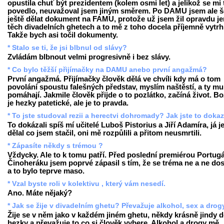
opustila chuť být prezidentem (kolem osmi let) a jelikož se mi 
povedlo, neuvažoval jsem jiným směrem. Po DAMU jsem ale š
ještě dělat dokument na FAMU, protože už jsem žil opravdu je
těch divadelních ghetech a to mě z toho docela příjemně vytrh
Takže bych asi točil dokumenty.
* Stalo se ti, že jsi blbnul od slávy?
Zvládám blbnout velmi progresivně i bez slávy.
* Co bylo těžší přijímačky na DAMU anebo první angažmá?
První angažmá. Přijímačky člověk dělá ve chvíli kdy má o tom
povolání spoustu falešných představ, myslím naštěstí, a ty mu
pomáhají. Jakmile člověk přijde o to pozlátko, začíná život. Bo
je hezky patetické, ale je to pravda.
* To jste studoval rezii a herectvi dohromady? Jak jste to doka
To dokázali spíš mí učitelé Luboš Pistorius a Jiří Adamíra, já j
dělal co jsem stačil, oni mě rozpůlili a přitom neusmrtili.
* Zápasíte někdy s trémou ?
Vždycky. Ale to k tomu patří. Před poslední premiérou Portugá
Činoheráku jsem poprvé zápasil s tím, že se tréma ne a ne dos
a to bylo teprve maso.
* Vzal byste roli v kolektivu , který vám nesedí.
Ano. Máte nějaký?
* Jak se žije v divadelním ghetu? Převažuje alkohol, sex a drog
Žije se v něm jako v každém jiném ghetu, někdy krásně jindy 
hezky a převažuje to co si člověk vybere. Alkohol a drogy mě