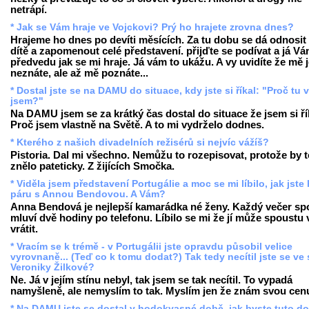
netrápí.
* Jak se Vám hraje ve Vojckovi? Prý ho hrajete zrovna dnes?
Hrajeme ho dnes po devíti měsících. Za tu dobu se dá odnosit 
dítě a zapomenout celé představení. přijďte se podívat a já V
předvedu jak se mi hraje. Já vám to ukážu. A vy uvidíte že mě 
neznáte, ale až mě poznáte...
* Dostal jste se na DAMU do situace, kdy jste si říkal: "Proč tu 
jsem?"
Na DAMU jsem se za krátký čas dostal do situace že jsem si ří
Proč jsem vlastně na Světě. A to mi vydrželo dodnes.
* Kterého z našich divadelních režisérů si nejvíc vážíš?
Pistoria. Dal mi všechno. Nemůžu to rozepisovat, protože by t
znělo pateticky. Z žijících Smočka.
* Viděla jsem představení Portugálie a moc se mi líbilo, jak jste 
páru s Annou Bendovou. A Vám?
Anna Bendová je nejlepší kamarádka né ženy. Každý večer sp
mluví dvě hodiny po telefonu. Líbilo se mi že jí může spoustu 
vrátit.
* Vracím se k trémě - v Portugálii jste opravdu působil velice
vyrovnaně... (Teď co k tomu dodat?) Tak tedy necítil jste se ve 
Veroniky Žilkové?
Ne. Já v jejím stínu nebyl, tak jsem se tak necítil. To vypadá
namyšleně, ale nemyslím to tak. Myslím jen že znám svou cen
* Na DAMU jste se dostal v hodokvasné době, jak byste tuto d