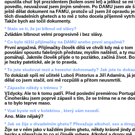
opustila chuť být prezidentem (kolem osmi let) a jelikož se mi 
povedlo, neuvažoval jsem jiným směrem. Po DAMU jsem ale š
ještě dělat dokument na FAMU, protože už jsem žil opravdu je
těch divadelních ghetech a to mě z toho docela příjemně vytrh
Takže bych asi točil dokumenty.
* Stalo se ti, že jsi blbnul od slávy?
Zvládám blbnout velmi progresivně i bez slávy.
* Co bylo těžší přijímačky na DAMU anebo první angažmá?
První angažmá. Přijímačky člověk dělá ve chvíli kdy má o tom
povolání spoustu falešných představ, myslím naštěstí, a ty mu
pomáhají. Jakmile člověk přijde o to pozlátko, začíná život. Bo
je hezky patetické, ale je to pravda.
* To jste studoval rezii a herectvi dohromady? Jak jste to doka
To dokázali spíš mí učitelé Luboš Pistorius a Jiří Adamíra, já j
dělal co jsem stačil, oni mě rozpůlili a přitom neusmrtili.
* Zápasíte někdy s trémou ?
Vždycky. Ale to k tomu patří. Před poslední premiérou Portugá
Činoheráku jsem poprvé zápasil s tím, že se tréma ne a ne dos
a to bylo teprve maso.
* Vzal byste roli v kolektivu , který vám nesedí.
Ano. Máte nějaký?
* Jak se žije v divadelním ghetu? Převažuje alkohol, sex a drog
Žije se v něm jako v každém jiném ghetu, někdy krásně jindy 
hezky a převažuje to co si člověk vybere. Alkohol a drogy mě