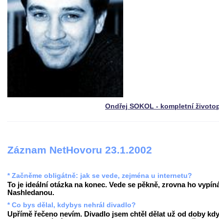
Ondřej SOKOL - kompletní životo
Záznam NetHovoru 23.1.2002
* Začněme obligátně: jak se vede, zejména u internetu?
To je ideální otázka na konec. Vede se pěkně, zrovna ho vypín
Nashledanou.
* Co bys dělal, kdybys nehrál divadlo?
Upřímě řečeno nevím. Divadlo jsem chtěl dělat už od doby kd