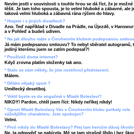
Nevím jestli v souvislosti s touhle hrou se dá říct, že je možné
těšit. Je tam toho spousta, je to velmi hluboké a zábavné, ale j
taková velmi hluboká a zábavná rána rýčem do hlavy.
* Hrajete i v jiných divadlech?
Ano. Teď například v Divadle na Prádle, na Újezdě, v Hanswur
a v Pohleď a budeš udiven.
* Na jak dlouho máte s Činoherním klubem podepsanou smlou
Já mám podepsanou smlouvu? To nebyl sběratel autogramů, 
jediný kterému jsem se zatím podepsal?!
* Používáš doma internet?
Když zrovna platím složenky tak ano.
* Stalo se vám někdy, že jste nestihnul představení.
Málem.
* Děláte nějaký sport ?
Umělecký desetiboj.
* Vrátil byste se do angažmá v Mladé Boleslavi?
NIKDY! Pardon, chtěl jsem říct: Nikdy neříkej nikdy!
* Oproti Mladé Boleslavy Vás v Činoherním klubu potkaly role
vážnějšího charakteru. Jste spokojen?
Velmi.
* Proč nikdy do Mladé Boleslavy? Prej tam hercům dávaj škodov
Ne, ta odpověď se nabízela. Mě se tam strašně líbilo i bez ško