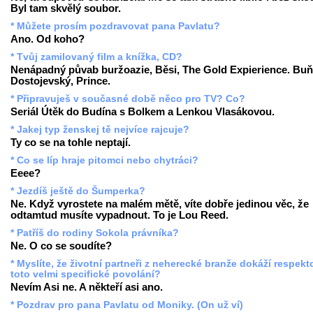
Byl tam skvělý soubor.
* Můžete prosím pozdravovat pana Pavlatu?
Ano. Od koho?
* Tvůj zamilovaný film a knížka, CD?
Nenápadný půvab buržoazie, Běsi, The Gold Expierience. Buň
Dostojevský, Prince.
* Připravuješ v současné době něco pro TV? Co?
Seriál Útěk do Budína s Bolkem a Lenkou Vlasákovou.
* Jakej typ ženskej tě nejvíce rajcuje?
Ty co se na tohle neptají.
* Co se líp hraje pitomci nebo chytráci?
Eeee?
* Jezdíš ještě do Šumperka?
Ne. Když vyrostete na malém mětě, víte dobře jedinou věc, že
odtamtud musíte vypadnout. To je Lou Reed.
* Patříš do rodiny Sokola právníka?
Ne. O co se soudíte?
* Myslíte, že životní partneři z neherecké branže dokáží respekt
toto velmi specifické povolání?
Nevím Asi ne. A někteří asi ano.
* Pozdrav pro pana Pavlatu od Moniky. (On už ví)