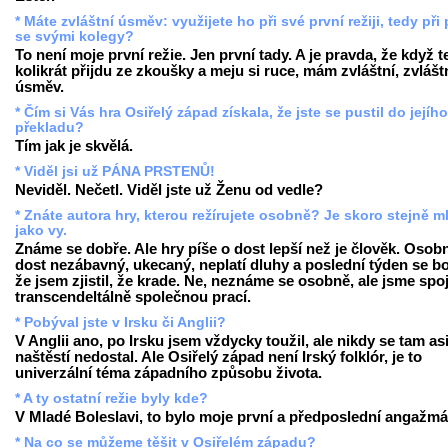
* Máte zvláštní úsměv: využijete ho při své první režiji, tedy při 
se svými kolegy?
To není moje první režie. Jen první tady. A je pravda, že když 
kolikrát přijdu ze zkoušky a meju si ruce, mám zvláštní, zvlášt
úsměv.
* Čím si Vás hra Osiřelý západ získala, že jste se pustil do jejího
překladu?
Tím jak je skvělá.
* Viděl jsi už PÁNA PRSTENŮ!
Neviděl. Nečetl. Viděl jste už Ženu od vedle?
* Znáte autora hry, kterou režírujete osobně? Je skoro stejně m
jako vy.
Známe se dobře. Ale hry píše o dost lepší než je člověk. Osobn
dost nezábavný, ukecaný, neplatí dluhy a poslední týden se bo
že jsem zjistil, že krade. Ne, neznáme se osobně, ale jsme spo
transcendeltálně společnou prací.
* Pobýval jste v Irsku či Anglii?
V Anglii ano, po Irsku jsem vždycky toužil, ale nikdy se tam as
naštěstí nedostal. Ale Osiřelý západ není Irský folklór, je to
univerzální téma západního způsobu života.
* A ty ostatní režie byly kde?
V Mladé Boleslavi, to bylo moje první a předposlední angažmá
* Na co se můžeme těšit v Osiřelém západu?