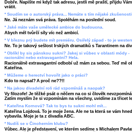
Dobře. Napište mi když tak adresu, jestli mě praští, přijdu Vám
vrátit.
* Soudím se o autorský práva... Nemáte s tím nějaké zkušenost
Ne. Já neznám svá práva. Spoléhám na poslední soud.
* Jaké máte vaše umělecké ambice do budoucna.
Abych měl tvůrčí síly víc než ambicí.
* V březnu prý budete mít premiéru. Osiřelý západ - to je weste
Ne. To je takový sešlost Irských dramatiků s Tarantinem na div
* Oblíkl by sis pánskou sukni? Jakej si vůbec v oblasti módy -
racionální nebo extravagantní? Hela.
Racionálně extravagantní odbobí už mám za sebou. Teď mě ob
Kateřina.
* Můžeme o herectví hovořit jako o práci?
Kdo to napsal? A proč ne??!!
* Na jakou divadelní roli rád vzpomínáš a naopak?
Vy filozofe! Je těžké psát o něčem na co si člověk nevzpomíná
Zatím myslím že si vzpomínám na všechny, uvidíme za třicet le
* Kateřina Kornová? Tak to bys tu sukni mohl mít...
Kateřina Lojdová. To je moje žena. Ale ne ta která se vám hne
vybavila. Moje je ta z divadla ABC.
* Nudíš se v Činoherním klubu?
Vůbec. Ale je představení, ve kterém sedíme s Michalem Pavla