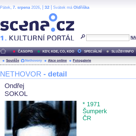
,
, |
|
32
Pátek
7. srpena
2026
Svátek má
Oldřiška
Scéna.cz
NA
ČASOPIS
KDY, KDE, CO, KDO
SPECIÁLNÍ
SLUŽBY/INFO
Soutěže
Nethovory
Akce online
Fotogalerie
NETHOVOR
- detail
Ondřej
SOKOL
* 1971
Šumperk
ČR