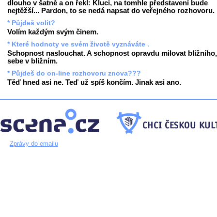
dlouho v šatně a on řekl: Kluci, na tomhle představení bude
nejtěžší... Pardon, to se nedá napsat do veřejného rozhovoru.
* Půjdeš volit?
Volím každým svým činem.
* Které hodnoty ve svém životě vyznáváte .
Schopnost naslouchat. A schopnost opravdu milovat bližního,
sebe v bližním.
* Půjdeš do on-line rozhovoru znova???
Těď hned asi ne. Teď už spíš končím. Jinak asi ano.
Zprávy do emailu