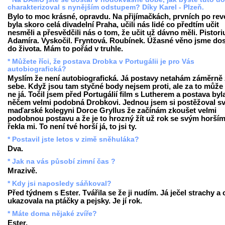
charakterizoval s nynějším odstupem? Díky Karel - Plzeň.
Bylo to moc krásné, opravdu. Na přijímačkách, prvních po revo
byla skoro celá divadelní Praha, učili nás lidé co předtím učit
nesměli a přesvědčili nás o tom, že učit už dávno měli. Pistori
Adamíra. Vyskočil. Fryntová. Roubínek. Úžasné věno jsme dos
do života. Mám to pořád v truhle.
* Můžete říci, že postava Drobka v Portugálii je pro Vás
autobiografická?
Myslím že není autobiografická. Já postavy netahám záměrně
sebe. Když jsou tam styčné body nejsem proti, ale za to může 
ne já. Točil jsem před Portugálií film s Lutherem a postava byl
něčem velmi podobná Drobkovi. Jednou jsem si postěžoval s
maďarské kolegyni Dorce Gryllus že začínám zkoušet velmi
podobnou postavu a že je to hrozný žít už rok se svým horším 
řekla mi. To není tvé horší já, to jsi ty.
* Postavil jste letos v zimě sněhuláka?
Dva.
* Jak na vás působí zimní čas ?
Mrazivě.
* Kdy jsi naposledy sáňkoval?
Před týdnem s Ester. Tvářila se že ji nudím. Já ječel strachy a
ukazovala na ptáčky a pejsky. Je jí rok.
* Máte doma nějaké zvíře?
Ester.