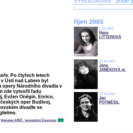
VYHLEDÁVÁNÍ - podle 
říjen 2003
1.10.2003
Hana
LITTEROVÁ
15.10.2003
Jana
JANĚKOVÁ st.
oře. Po čtyřech letech
 v Ústí nad Labem byl
a opery Národního divadla v
 zde vytvořil řadu
27.10.2003
j, Evžen Oněgin, Enrico,
Jan
Z českých oper Budivoj,
POTMĚŠIL
vovském divadle se
glielmo.
Vratislav KŘÍŽ - kompletní životopis
...