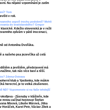
lavní. Na nějaké vzpomínání je zatím
upení? Tom
išti v roli.
Giovanniho aspoň trochu podobné? Mohli
dovania do bratislavského? Gregor
 klasické. Kdežto slovenská je v režii
iovanniho zpívám v páté inscenaci,
sně od Antonína Dvořáka.
ě a našeho psa jezevčíka už celá
edištěm a jevištěm, představení má
nažíme, tak nás více baví a těší.
asto? Zdena-Ostrava
noherní klub a Ypsilonka, kde mákm
ká herectví, je to velká zkušenost.
viště ND? Vzpomenete si na Vaše tehdejší
okofjeva - Zásnuby v klášteře, kde
 se mnou začínal hostovat Štefan
 Ivana Mixová, Libuše Márová, Jitka
v Horáček, Karel Petr, Václav Zítek a