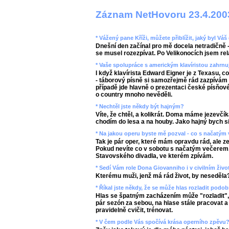
Záznam NetHovoru 23.4.200
* Vážený pane Kříži, můžete přiblížit, jaký byl V
Dnešní den začínal pro mě docela netradičně -
se musel rozezpívat. Po Velikonocích jsem rel
* Vaše spolupráce s americkým klavíristou zahrnu
I když klavírista Edward Eigner je z Texasu, c
- táborový písně si samozřejmě rád zazpívám
případě jde hlavně o prezentaci české písňové 
o country mnoho nevěděli.
* Nechtěl jste někdy být hajným?
Víte, že chtěl, a kolikrát. Doma máme jezevčík
chodím do lesa a na houby. Jako hajný bych si
* Na jakou operu byste mě pozval - co s načatým
Tak je pár oper, které mám opravdu rád, ale 
Pokud nevíte co v sobotu s načatým večerem, 
Stavovského divadla, ve kterém zpívám.
* Sedí Vám role Dona Giovanniho i v civilním živo
Kterému muži, jenž má rád život, by neseděla
* Říkal jste někdy, že se může hlas rozladit podob
Hlas se špatným zacházením může "rozladit", p
pár sezón za sebou, na hlase stále pracovat 
pravidelně cvičit, trénovat.
* V čem podle Vás spočívá krása operního zpěvu?