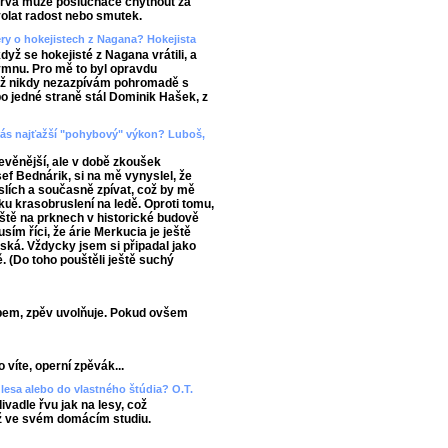
barva může posluchače chytnout za
yvolat radost nebo smutek.
ery o hokejistech z Nagana? Hokejista
když se hokejisté z Nagana vrátili, a
mnu. Pro mě to byl opravdu
již nikdy nezazpívám pohromadě s
 po jedné straně stál Dominik Hašek, z
d vás najťažší "pohybový" výkon? Luboš,
evěnější, ale v době zkoušek
ef Bednárik, si na mě vynyslel, že
slích a současně zpívat, což by mě
ku krasobruslení na ledě. Oproti tomu,
áště na prknech v historické budově
sím říci, že árie Merkucia je ještě
ňská. Vždycky jsem si připadal jako
ě. (Do toho pouštěli ještě suchý
bem, zpěv uvolňuje. Pokud ovšem
 víte, operní zpěvák...
lesa alebo do vlastného štúdia? O.T.
vadle řvu jak na lesy, což
ž ve svém domácím studiu.