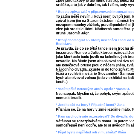
Zpěv jako takový je dle mého nástroj, jehož 
srdíčko, a to jak v dobrém, tak i zlém, tedy v
* Budete zpívat také v připravované inscenaci op
To zatím ještě nevím, i když jsem byl při tom, 
zpíval jsem jim na Staroměstském náměstí hy
nezapomenutelný zážitek, pravděpodobně si 
více jak sto tisíci lidmi. Nádherná atmosféra,
druhé Jaromír Jágr.
* Ktorý choreograf a v ktorej inscenácii chcel o
Bratislava
Je pravda, že co se týká tance jsem trochu dř
inscenace Romeo a Julie, kterou režíroval Jos
jako Merkucio budu jezdit na kolečkových bru
nevadilo. Na škole jsem absolvoval asi dva ro
ale kolečkové brusle jsou o něčem jiném, zvl
Národního divadla. Zkuste si do toho zpívat. Mu
těžší a rychlejší než árie Giovanniho - Šampa
bych absolvoval volnou jízdu v exhibici na led
kouř...)
* Vadí ti příliš hereckých akcí v opeře? Vlasta U.
Ne, naopak. Myslím si, že pohyb, svým způso
nemusít bruslit.
* Jezdíte rád na hory? Případně které? Jana
Přiznám se, že na hory v zimě jezdíme málo. To
* Kam sa chodievate rozospievať? Do divadla, do 
Většinou se rozezpívávám doma. To potom v di
samozřejmě není dobře, ale to si uvědomím a
* Přijal byste například roli v muzikálu? Klára