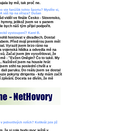
aujala by mě, tak proč ne.
o ste fanúšik tohto športu? Myslíte si,
A váš tip na víťaza? Dušan
 viděl ve finále Česko - Slovensko,
ě hymny, jelikož jsem se s panem
e bych náš tým přijel podpořit.
vecké vystoupení? Karel B.
ohli hostovat v divadlech. Dostal
abem. Před mojí premiérou jsem měl
al. Vyrazil jsem brzo ráno na
 vojenská hlídka a odvedla mě na
ů. Začal jsem jim vysvětlovat, že
 mě - "Evžen Oněgin? Čo to také. My
.. Naštěstí jsem na housle hrát
sem stihl na poslední chvíli a v
 dali paruku. Do reálu jsem se dostal
ouze pokyny dirigenta - kdy mám začít
í zpívání. Docela se dívím, že mě
 jednotlivých rolích? Kolikrát jste již
m, že si role budu moc ještě v