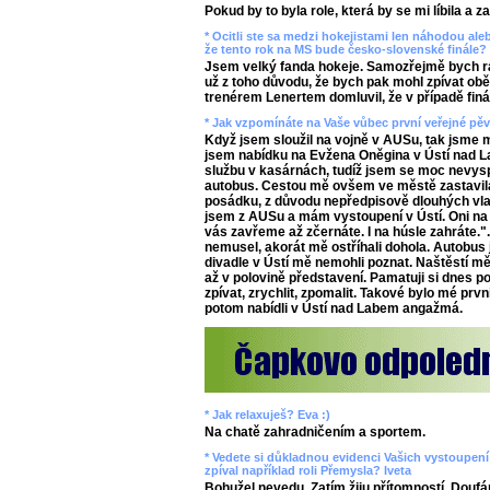
Pokud by to byla role, která by se mi líbila a z
* Ocitli ste sa medzi hokejistami len náhodou aleb
že tento rok na MS bude česko-slovenské finále? 
Jsem velký fanda hokeje. Samozřejmě bych rád
už z toho důvodu, že bych pak mohl zpívat ob
trenérem Lenertem domluvil, že v případě finál
* Jak vzpomínáte na Vaše vůbec první veřejné pě
Když jsem sloužil na vojně v AUSu, tak jsme m
jsem nabídku na Evžena Oněgina v Ústí nad L
službu v kasárnách, tudíž jsem se moc nevysp
autobus. Cestou mě ovšem ve městě zastavila
posádku, z důvodu nepředpisově dlouhých vlas
jsem z AUSu a mám vystoupení v Ústí. Oni na
vás zavřeme až zčernáte. I na húsle zahráte.".
nemusel, akorát mě ostříhali dohola. Autobus j
divadle v Ústí mě nemohli poznat. Naštěstí mě
až v polovině představení. Pamatuji si dnes p
zpívat, zrychlit, zpomalit. Takové bylo mé prvn
potom nabídli v Ústí nad Labem angažmá.
* Jak relaxuješ? Eva :)
Na chatě zahradničením a sportem.
* Vedete si důkladnou evidenci Vašich vystoupení v
zpíval například roli Přemysla? Iveta
Bohužel nevedu. Zatím žiju přítomností. Doufá