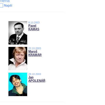
jména
Najdi
8.10.2003
Pavel
KAMAS
22.10.2003
Maroš
KRAMÁR
29.10.2003
Jan
APOLENÁŘ