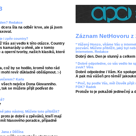
3
áš den? Redakce
 dcera šla na odběr krve, ale já jsem
axoval.
Záznam NetHovoru z 
je i zpěv country?
ož Vás asi vedlo k této otázce. Country
* Vážený Honzo, vítáme Vás u internet
 s kamarády u ohně, ale v tomto
pozvání. Můžete přiblížit, jaký byl ne
a operní tvorby, našich klasiků, které
Internetem. Redakce
Dobrý den. Den je slunný a celkem r
* Dobré odpoledne, co vás vedlo ke 
zvuk? Věra
a, což by se hodilo, kromě toho rád
Dobré odpoledne i Vám. Ke spolupr
 mohl revír důkladně obšlápnout. :-)
A pak má vášeň pro téměř jakoukol
 večerem? Karla
* Proč, by podle Vás, měl člověk přij
ze všech nejvíce Dona Giovanniho.
FOK? Radek
tak se můžete přijít podívat do
Protože to je pokaždé jedinečný a 
tě?
?
ně jako nástroj. Můžete toto přiblížit?
roto je dobré u zpěváků, kteří mají
a mít hlasového poradce, případně
 Jana z Děčína