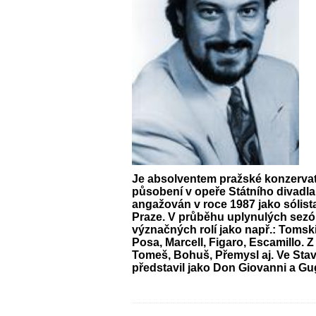
Je absolventem pražské konzervat
působení v opeře Státního divadla
angažován v roce 1987 jako sólist
Praze. V průběhu uplynulých sezón
význačných rolí jako např.: Tomski
Posa, Marcell, Figaro, Escamillo. 
Tomeš, Bohuš, Přemysl aj. Ve Sta
představil jako Don Giovanni a Gu