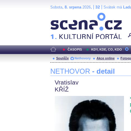
,
, |
|
32
Sobota
8. srpena
2026
Svátek má
Lad
Scéna.cz
ČASOPIS
KDY, KDE, CO, KDO
Soutěže
Nethovory
Akce online
Fotoga
NETHOVOR
- detail
Vratislav
KŘÍŽ