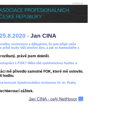
reklama
25.8.2020 -
Jan CINA
ového rozhovoru a děkujeme, že jste přijal naše
bo ještě bude Váš dnešní den, a jak se kamarádíte s
ozlítaný. právě jsem doletěl.
spolupráci s FOK? Máte rád symfonickou hudbu a
áci mě přivedlo samotné FOK, které mě oslovilo.
i hudbu.
ít na koncert Symfonického orchestru hl. m. Prahy
dechberoucí zážitek.
Jan CINA - celý NetHovor