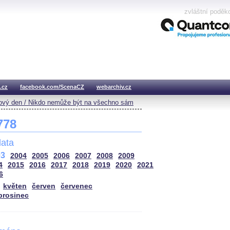
zvláštní poděk
.cz
facebook.com/ScenaCZ
webarchiv.cz
vý den / Nikdo nemůže být na všechno sám
 778
ata
03
2004
2005
2006
2007
2008
2009
4
2015
2016
2017
2018
2019
2020
2021
6
květen
červen
červenec
prosinec