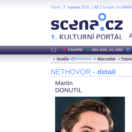
,
, |
|
32
Pátek
7. srpena
2026
Svátek má
Oldři
Scéna.cz
ČASOPIS
KDY, KDE, CO, KDO
Soutěže
Nethovory
Akce online
Fotoga
NETHOVOR
- detail
Martin
DONUTIL