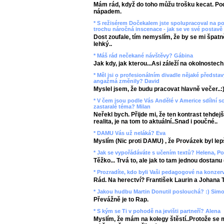
Mám rád, když do toho můžu trošku kecat. Podíl
nápadem.
* S režisérem Dočekalem jste spolupracoval na p
trochu náročná inscenace - jak se ve své postavě c
Dost zoufale, tím nemyslím, že by se mi špatn
lehký..
* Máš rád nečekané návštěvy? Gábina
Jak kdy, jak kterou...Asi záleží na okolnostech
* Měl jsi o profesionálním divadle nějaké představ
angažmá změnily? David
Myslel jsem, že budu pracovat hlavně večer..:
* V čem jsou podle Vás Andělé v Americe sdílní 
zastaralé téma? Milan
Neřekl bych. Přijde mi, že ten kontrast tehde
realita, je na tom to aktuální..Snad i poučné..
* DAMU Vás už neláká? Eva
Myslím (Nic proti DAMU) , že Provázek byl lepš
* Jak se vypořádáváte s učením textů? Helena, P
Těžko... Trvá to, ale jak to tam jednou dostanu 
* Prozradíte, kdo byli Vaši pedagogové na konzerv
Rád. Na herectví? František Laurin a Johana 
* Jakou hudbu Martin Donutil poslouchá? :) Sim
Převážně je to Rap.
* S kým se Ti v pohodě na jevišti partneří? Alena
Myslím, že mám na kolegy štěstí..Protože se m