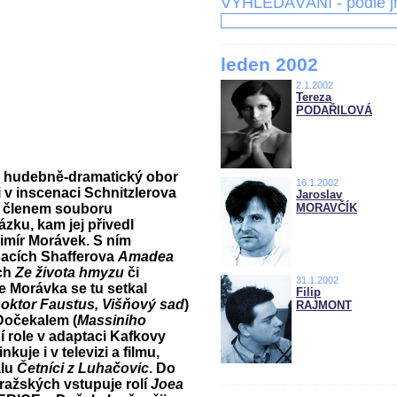
VYHLEDÁVÁNÍ - podle 
leden 2002
2.1.2002
Tereza
PODAŘILOVÁ
al hudebně-dramatický obor
16.1.2002
 v inscenaci Schnitzlerova
Jaroslav
l členem souboru
MORAVČÍK
zku, kam jej přivedl
dimír Morávek. S ním
nacích Shafferova
Amadea
ých
Ze života hmyzu
či
31.1.2002
le Morávka se tu setkal
Filip
oktor Faustus, Višňový sad
)
RAJMONT
Dočekalem (
Massiniho
ní role v adaptaci Kafkovy
nkuje i v televizi a filmu,
álu
Četníci z Luhačovic
. Do
ažských vstupuje rolí
Joea