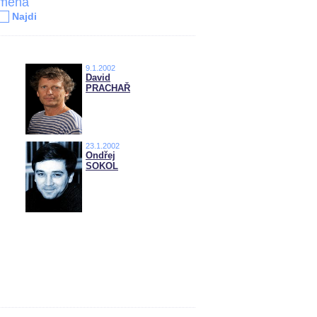
jména
Najdi
9.1.2002
David
PRACHAŘ
23.1.2002
Ondřej
SOKOL