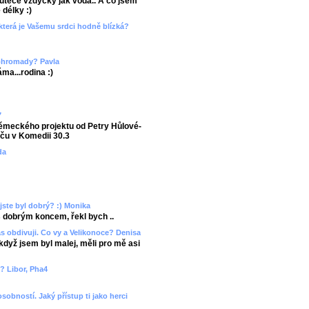
o uteče vždycky jak voda.. A co jsem
 délky :)
 která je Vašemu srdci hodně blízká?
dohromady? Pavla
áma...rodina :)
7
meckého projektu od Petry Hůlové-
mču v Komedii 30.3
da
 jste byl dobrý? :) Monika
s dobrým koncem, řekl bych ..
s obdivuji. Co vy a Velikonoce? Denisa
když jsem byl malej, měli pro mě asi
? Libor, Pha4
osobností. Jaký přístup ti jako herci