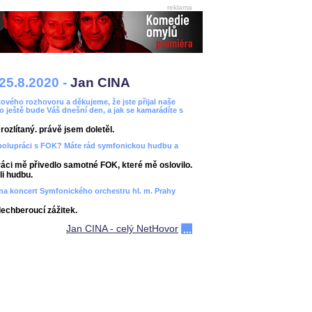
reklama
25.8.2020 -
Jan CINA
ového rozhovoru a děkujeme, že jste přijal naše
bo ještě bude Váš dnešní den, a jak se kamarádíte s
ozlítaný. právě jsem doletěl.
spolupráci s FOK? Máte rád symfonickou hudbu a
áci mě přivedlo samotné FOK, které mě oslovilo.
i hudbu.
ít na koncert Symfonického orchestru hl. m. Prahy
dechberoucí zážitek.
Jan CINA - celý NetHovor