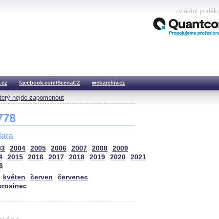
zvláštní poděk
.cz
facebook.com/ScenaCZ
webarchiv.cz
který nejde zapomenout
 778
ata
03
2004
2005
2006
2007
2008
2009
4
2015
2016
2017
2018
2019
2020
2021
6
květen
červen
červenec
prosinec