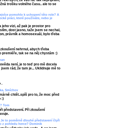
 řekl bych, že vás nic tak nepřipraví,
žná trošku volného času.. ale to se
nejvíce pomohlo k uchopení této role? A
cké práci, které používáte, nebo je
 jeho vizi, až pak je prostor pro
lím, dost jasno, taže jsem se nechal,
mon, právník a homosexuál, bylo třeba
i zkoušení nehrnul, abych třeba
o premiéře, tak se na něj chystám :)
man
pověda není, je to teď pro mě docela
jsem rád, že tam je... Uklidnuje mě to
 .
enka, Smíchov
imárně chtěl..spíš pro to, že moc před
 :)
vy? Tom
při představení. Při zkoušení
avuje.
Je to poměrně dlouhé představení čtyři
to z pohledu herce? Dominik