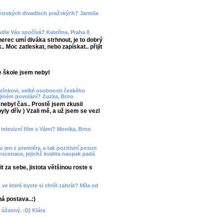
Městských divadlech pražských? Jarmila
dle Vás spočívá? Kateřina, Praha 8
erec umí diváka strhnout, je to dobrý
 Moc zatleskat, nebo zapískat.. přijít
ve škole jsem nebyl
atínkovi, velké osobnosti českého
o jiném povolání? Zuzka, Brno
c nebyl čas.. Prostě jsem zkusil
ly dřív ) Vzali mě, a už jsem se vezl
 televizní film s Vámi? Monika, Brno
ou jen z premiéry, a tak pozitivní posun
scenace, jejichž kvalita naopak padá
 za sebe, jistota většinou roste s
 ve které byste si chtěl zahrát? Míla od
á postava..:)
m úžasný. :D) Klára