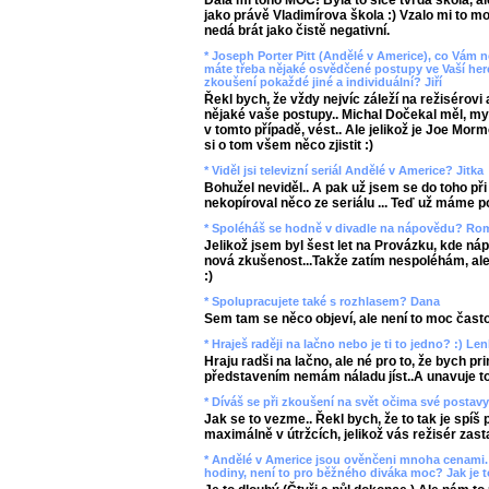
Dala mi toho MOC! Byla to sice tvrdá škola, ale
jako právě Vladimírova škola :) Vzalo mi to mo
nedá brát jako čistě negativní.
* Joseph Porter Pitt (Andělé v Americe), co Vám 
máte třeba nějaké osvědčené postupy ve Vaší here
zkoušení pokaždé jiné a individuální? Jiří
Řekl bych, že vždy nejvíc záleží na režisérovi a
nějaké vaše postupy.. Michal Dočekal měl, mys
v tomto případě, vést.. Ale jelikož je Joe Mor
si o tom všem něco zjistit :)
* Viděl jsi televizní seriál Andělé v Americe? Jitka
Bohužel neviděl.. A pak už jsem se do toho př
nekopíroval něco ze seriálu ... Teď už máme p
* Spoléháš se hodně v divadle na nápovědu? Ro
Jelikož jsem byl šest let na Provázku, kde ná
nová zkušenost...Takže zatím nespoléhám, ale 
:)
* Spolupracujete také s rozhlasem? Dana
Sem tam se něco objeví, ale není to moc často
* Hraješ raději na lačno nebo je ti to jedno? :) L
Hraju radši na lačno, ale né pro to, že bych pr
představením nemám náladu jíst..A unavuje to
* Díváš se při zkoušení na svět očima své posta
Jak se to vezme.. Řekl bych, že to tak je spíš 
maximálně v útržcích, jelikož vás režisér zast
* Andělé v Americe jsou ověnčeni mnoha cenami. 
hodiny, není to pro běžného diváka moc? Jak je 