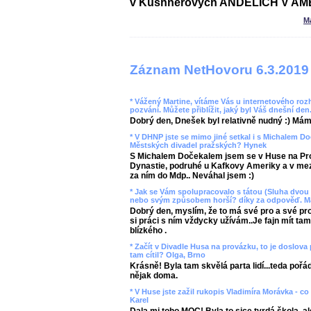
v Kushnerových ANDĚLÍCH V AMER
M
Záznam NetHovoru 6.3.2019
* Vážený Martine, vítáme Vás u internetového rozh
pozvání. Můžete přiblížit, jaký byl Váš dnešní den
Dobrý den, Dnešek byl relativně nudný :) Mám 
* V DHNP jste se mimo jiné setkal i s Michalem Do
Městských divadel pražských? Hynek
S Michalem Dočekalem jsem se v Huse na Pro
Dynastie, podruhé u Kafkovy Ameriky a v mezid
za ním do Mdp.. Neváhal jsem :)
* Jak se Vám spolupracovalo s tátou (Sluha dvou 
nebo svým způsobem horší? díky za odpověď. Ma
Dobrý den, myslím, že to má své pro a své proti
si práci s ním vždycky užívám..Je fajn mít t
blízkého .
* Začít v Divadle Husa na provázku, to je doslova 
tam cítil? Olga, Brno
Krásně! Byla tam skvělá parta lidí...teda pořá
nějak doma.
* V Huse jste zažil rukopis Vladimíra Morávka - co
Karel