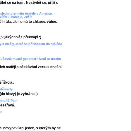
et se na tom . Nestydět se, přijít s
oslední premiéře Andělé v Americe,
ítíte? Marcela, Zličín
ě hrála, ale nemá to chlapec vůbec
, v jakých vás překvapí :)
y a ideály, které se příchodem do stálého
)
současné mladé generaci? Není to trochu
jších nadějí a očekávání versus dnešní
í škola..
oděbrady
(do hlavy) je vyhráno :)
atoři? Petr
Tesařová.
on
i nevybaví ani jeden, s kterým by se