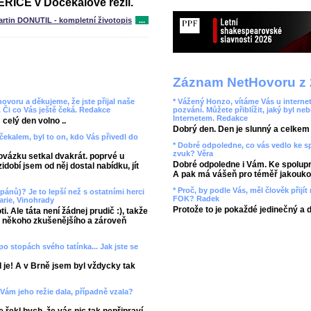
ICE v Dočekalově režii.
artin DONUTIL - kompletní životopis
...
Záznam NetHovoru z 
ovoru a děkujeme, že jste přijal naše
* Vážený Honzo, vítáme Vás u internet
. Či co Vás ještě čeká. Redakce
pozvání. Můžete přiblížit, jaký byl ne
Internetem. Redakce
celý den volno ..
Dobrý den. Den je slunný a celkem r
čekalem, byl to on, kdo Vás přivedl do
* Dobré odpoledne, co vás vedlo ke 
zvuk? Věra
vázku setkal dvakrát. poprvé u
Dobré odpoledne i Vám. Ke spolupr
obí jsem od něj dostal nabídku, jít
A pak má vášeň pro téměř jakoukol
* Proč, by podle Vás, měl člověk přij
pánů)? Je to lepší než s ostatními herci
FOK? Radek
rie, Vinohrady
Protože to je pokaždé jedinečný a 
. Ale táta není žádnej prudič :), takže
am někoho zkušenějšího a zároveň
po stopách svého tatínka... Jak jste se
d je! A v Brně jsem byl vždycky tak
 Vám jeho režie dala, případně vzala?