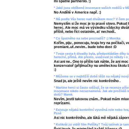
mi špatně partneřilo. :)
* Jaké jsou oblíbené inscenace vašich rodičů v 
No Andělé v Americe např. :)
* Má podle Vás herec nad divákem moc? V čem po
Nemyslím si že moc je to pravé slovo. Pokud h
herec. Ale moc má ve výsledku vždycky divák..
příště, nebo říct ostatním, ať nechodí..
* Co špatného na sebe prozradíš? :) Monika
Kořím, piju , ponocuju, hraju hry na počítači, 
premiant..uf..nevim.. bude toho dost :D
* Tvoje cesta k divadlu byla, předpokládám díky t
herectví, přímá. Ale přesto, uvažoval jsi někdy i 
Asi ani ne.. Ono to přišlo tak náhle, že ani mo
konzervatoř (přijímačky na uměleckou školu by
:)
* Můžeme se v nejbližší době těšit na nějaký nový
Snad jo, ale ještě nevím nic konkrétního .
* Martine herci si často stěžují, že se recenze píš
inscenace nikdo nezaznamená. Jak ale prožíváš in
dolů? Marek
Nevím, jestli takovou znám.. Pokud mám mluvit
reprízami.
* Existuje nějaká konkrétní vysněná role nebo hra,
Pzně
Asi nic konkrétního, ale láká mě nějaká záporn
* Kolikrát jsi viděl film Pelíšky? Tvůj tatínek je ta