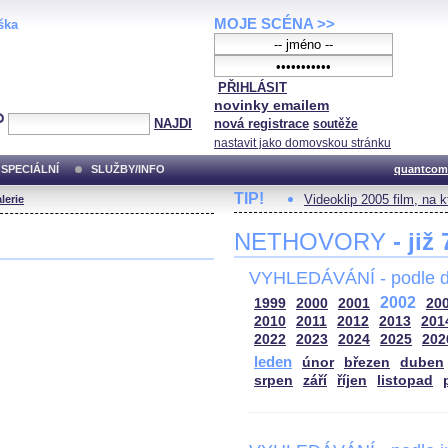
MOJE SCÉNA >>
ška
PŘIHLÁSIT
novinky emailem
NAJDI
nová registrace
soutěže
nastavit jako domovskou stránku
SPECIÁLNÍ
SLUŽBY/INFO
quantcom
TIP!
Videoklip 2005 film, na 
lerie
NETHOVORY
- již
VYHLEDÁVÁNÍ - podle d
2002
1999
2000
2001
20
2010
2011
2012
2013
201
2022
2023
2024
2025
202
leden
únor
březen
duben
srpen
září
říjen
listopad