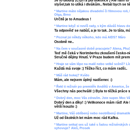
Je to dlouhý (Čtyři a půl dokonce ) Ale nám t
slyšel,tak to utíká i divákům.. Nebál bych se té
* Martine máte nějakou divadelní či filmovou roli,
Olga, Brno
Určitě je to Amadeus !
* Martine když si nevíš rady, s kým dáváš hlavu 
Ta odpověď se nabízí, a je to tak. Je to táta, m
* Poznal jsi někdy někoho, kdo má AIDS? Máro
Osobně ne..
* Na čem v současné době pracujete? Alena, Pha
Teď mě čeká v Norimberku zkoušení česko-ně
Stručné dějiny Hnutí. V Praze budem mít pre
* Hraje se vám lépe na malé nebo velké scéně? Lí
Každá má svoje :) Těžko říct, co mám radši..
* Máš rád hokej? Kvído
Mám, ale nejsem úplný nadšenec :)
* Řekl ti režisér po premiéře Andělů v Americe, že
Všechny nás pochválil :) Byla to těžká práce 
* Dobrý den, moc Vás zdravím. Jste super. Moc Vá
Dobrý den a díky! :) Velikonoce mám rád! Ale 
větší kouzlo :)
* Martine, Váš oblíbený nebo neoblíbený dramatik
Už od školních let mám moc rád Kafku.
* Martine setkal ses už také s řadou režisérských 
vyhovuje? Aleš, Prosek