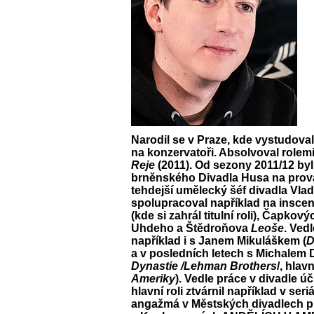
Narodil se v Praze, kde vystudov
na konzervatoři. Absolvoval rolemi
Reje
(2011). Od sezony 2011/12 by
brněnského Divadla Husa na prová
tehdejší umělecký šéf divadla Vla
spolupracoval například na insce
(kde si zahrál titulní roli), Čapkov
Uhdeho a Štědroňova
Leoše
. Ved
například i s Janem Mikuláškem (
D
a v posledních letech s Michalem 
Dynastie /Lehman Brothers
/, hlav
Ameriky
). Vedle práce v divadle úči
hlavní roli ztvárnil například v seri
angažmá v Městských divadlech pr