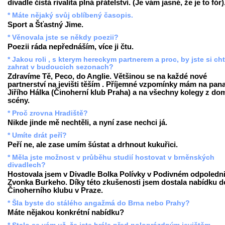
divadle čistá rivalita plná přátelství. (Je vám jasné, že je to fór)
* Máte nějaký svůj oblíbený časopis.
Sport a Šťastný Jime.
* Věnovala jste se někdy poezii?
Poezii ráda nepřednáším, více ji čtu.
* Jakou roli , s kterym hereckym partnerem a proc, by jste si ch
zahrat v budoucich sezonach?
Zdravíme Tě, Peco, do Anglie. Většinou se na každé nové
partnerství na jevišti těším . Příjemné vzpomínky mám na pan
Jiřího Hálka (Činoherní klub Praha) a na všechny kolegy z do
scény.
* Proč zrovna Hradiště?
Nikde jinde mě nechtěli, a nyní zase nechci já.
* Umíte drát peří?
Peří ne, ale zase umím šústat a drhnout kukuřici.
* Měla jste možnost v průběhu studií hostovat v brněnských
divadlech?
Hostovala jsem v Divadle Bolka Polívky v Podivném odpoledni
Zvonka Burkeho. Díky této zkušenosti jsem dostala nabídku d
Činoherního klubu v Praze.
* Šla byste do stálého angažmá do Brna nebo Prahy?
Máte nějakou konkrétní nabídku?