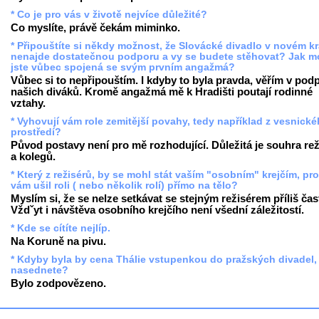
* Co je pro vás v životě nejvíce důležité?
Co myslíte, právě čekám miminko.
* Připouštíte si někdy možnost, že Slovácké divadlo v novém kr
nenajde dostatečnou podporu a vy se budete stěhovat? Jak m
jste vůbec spojená se svým prvním angažmá?
Vůbec si to nepřipouštím. I kdyby to byla pravda, věřím v pod
našich diváků. Kromě angažmá mě k Hradišti poutají rodinné
vztahy.
* Vyhovují vám role zemitější povahy, tedy například z vesnick
prostředí?
Původ postavy není pro mě rozhodující. Důležitá je souhra rež
a kolegů.
* Který z režisérů, by se mohl stát vaším "osobním" krejčím, pr
vám ušil roli ( nebo několik rolí) přímo na tělo?
Myslím si, že se nelze setkávat se stejným režisérem příliš čas
Vždˇyt i návštěva osobního krejčího není všední záležitostí.
* Kde se cítíte nejlíp.
Na Koruně na pivu.
* Kdyby byla by cena Thálie vstupenkou do pražských divadel,
nasednete?
Bylo zodpovězeno.