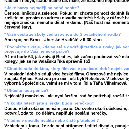
Nadšeni nebyli, stádo máme tak malé, že nakonec neprotestova
* Jaké barvy nejraději na sobě nosíte?
Černou, hnědou a zelenou. Pokud mi chcete pomoci doplnit ša
zašlete mi prosím na adresu divadla mateřské šaty v růžové b
nejlépe značku: nemohu dělat reklamu. (Náš host má moment
červené šaty).
* Vaše cesta ze školy vedla rovnou do Slováckého divadla?
Ano spojem Brno - Uherské Hradiště v 9:30 ráno.
* Pocházíte z kraje, kde se stále dodržují tradice a zvyky, jak se
projevuje do Vaší herecké práce?
Až mi bude 64, jak zpívají Beatles, tak začnu poučovat své ml
kolegy, jak se na Valašsku říká správně Tož.
* Chodíte ráda do kina, který film vás v poslední době nejvíc za
V poslední době sleduji více české filmy. Obrazově mě nejvíce
zaujala Kytice. Pastvou pro oči i uši byli Rebelové. V televizi b
výborná Společnice, velmi se mi v tom líbila Táňa Vilhelmová.
* Utrácíte ráda peníze?
Nejčastěji manželovi, ale nyní šetřím, rodiče potřebují rozšířit
* V kolika letech jste si řekla: budu herečkou?
Dosud v této otázce nemám jasno. Od svého okolí očekávám, 
potvrdí, zda to, co dělám, naplňuje poslání herečky.
* Vládne v divadle rivalita nebo čisté přátelství ?
Vzhledem k tomu, že zde není přítomen ředitel divadla, panuje