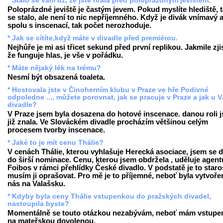
* Stalo se vám už, že jste hrála před poloprázdným jevištěm.
Poloprázdné jeviště je častým jevem. Pokud myslíte hlediště, t
se stalo, ale není to nic nepříjemného. Když je divák vnímavý a
spolu s inscenací, tak počet nerozhoduje.
* Jak se cítíte,když máte v divadle před premiérou.
Nejhůře je mi asi třicet sekund před první replikou. Jakmile zji
že funguje hlas, je vše v pořádku.
* Máte nějaký lék na trému?
Nesmí být obsazená toaleta.
* Hostovala jste v Činoherním klubu v Praze ve hře Podivné
odpoledne ..., můžete porovnat, jak se pracuje v Praze a jak u V
divadle?
V Praze jsem byla dosazena do hotové inscenace. danou roli 
již znala. Ve Slováckém divadle procházím většinou celým
procesem tvorby inscenace.
* Jaké to je mít cenu Thálie?
V cenách Thálie, kterou vyhlašuje Herecká asociace, jsem se d
do širší nominace. Cenu, kterou jsem obdržela , uděluje agent
Foibos v rámci přehlídky České divadlo. V podstatě je to staro
musím ji oprašovat. Pro mě je to příjemné, neboť byla vytvoře
nás na Valašsku.
* Kdyby byla ceny Thálie vstupenkou do pražských divadel,
nastoupila byste?
Momentálně se touto otázkou nezabývám, neboť mám vstupe
na mateřskou dovolenou.