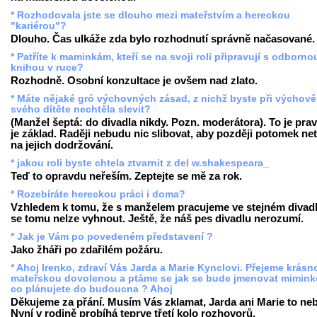
* Rozhodovala jste se dlouho mezi mateřstvím a hereckou
"kariérou"?
Dlouho. Čas ulkáže zda bylo rozhodnutí správně načasované.
* Patříte k maminkám, kteří se na svoji roli připravují s odborno
knihou v ruce?
Rozhodně. Osobní konzultace je ovšem nad zlato.
* Máte nějaké gró výchovných zásad, z nichž byste při výchově
svého dítěte nechtěla slevit?
(Manžel šeptá: do divadla nikdy. Pozn. moderátora). To je prav
je základ. Raději nebudu nic slibovat, aby později potomek net
na jejich dodržování.
* jakou roli byste chtela ztvarnit z del w.shakespeara_
Teď to opravdu neřeším. Zeptejte se mě za rok.
* Rozebíráte hereckou práci i doma?
Vzhledem k tomu, že s manželem pracujeme ve stejném divadl
se tomu nelze vyhnout. Ještě, že náš pes divadlu nerozumí.
* Jak je Vám po povedeném představení ?
Jako žháři po zdařilém požáru.
* Ahoj Irenko, zdraví Vás Jarda a Marie Kynclovi. Přejeme krásn
mateřskou dovolenou a ptáme se jak se bude jmenovat mimink
co plánujete do budoucna ? Ahoj
Děkujeme za přání. Musím Vás zklamat, Jarda ani Marie to ne
Nyní v rodině probíhá teprve třetí kolo rozhovorů.