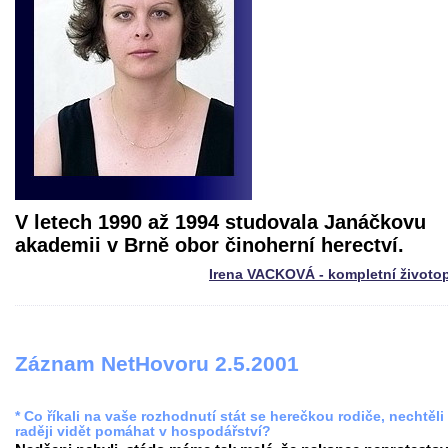
V letech 1990 až 1994 studovala Janáčkovu
akademii v Brně obor činoherní herectví.
Irena VACKOVÁ - kompletní životo
Záznam NetHovoru 2.5.2001
* Co říkali na vaše rozhodnutí stát se herečkou rodiče, nechtěli
raději vidět pomáhat v hospodářství?