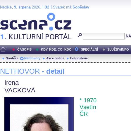
,
, |
|
32
Neděle
9. srpena
2026
Svátek má
Soběslav
Scéna.cz
NA
ČASOPIS
KDY, KDE, CO, KDO
SPECIÁLNÍ
SLUŽBY/INFO
Soutěže
Nethovory
Akce online
Fotogalerie
NETHOVOR
- detail
Irena
VACKOVÁ
* 1970
Vsetín
ČR