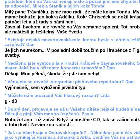
přátelům, kteří na Vás už nemají číslo a pořád jim moc chybíte. 
za odpověď. Mirek a Staník a jejich kokr Tonda
Milý pane Trávníčku, jsme moc rádi,. že máte kokra Tondu. My
máme bohužel jen kokra Adélku. Kokr Chriseček se dožil krá
patnáct let a už tady s námi není.
Zavolali bychom, ale rovněž na Vás nemáme spojení. Toť prob
ale naštěstí je řešitelný. Vaše Yvetta
* Existuje nějaká mozartovaská role, kterou byste si chtěla ješt
zazpívat? Dan
Je jich neurekom... V poslední době toužím po Hraběnce z Fi
svatby.
* Nedávno jste vystoupila v Hradci Králové v Szymanovského S
mater. Jaká byla při tomto koncertu atmosféra? Dan
Děkuji. Moc pěkná, škoda, že jste tam nebyl.
* Věnujete se rovněž interpretaci písňového repertoáru? Dan
Vyjímečně, jsem vyloženě jevištní typ.
* Můžete nám prozradit Váš hlasový rozsah? Lída
g - d3
* Dobrý den, projevuje se už u Vašeho dítěte nějaké hudební n
Děkuji a přeji Vám mnoho úspěchů. Pavla
Bohužel ano - už zpívá. Když si pustíme CD, tak se začne natř
u toho kvílí. Nevím zda radostí...
* Jak se Vám hraje v Ostravské opeře? - Několikrát jsem Vás vid
jako vynikající Rosinu a Johanku z Arku. Uvidíme Vás na ostra