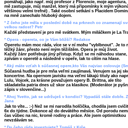
pomáhají, jako např. můj profesor z Florencie, moje agentura, 
mě zastupuje, můj manžel, který má připomínky k mým výkon
většinou velmi trefné) . Také osobní setkání s Placidem Domi
na mně zanechalo hluboký dojem.
* Z čeho jste měla v poslední době na prknech co znamenají sv
velkou radost? Petr
Každé představení je pro mě svátkem. Mým miláčkem je La Tra
* Opera - opereta, co je Vám bližší? Redakce
Operetu mám moc ráda, více se v ní mohu "vyblbnout". Je to
těžký žánr, přesto není mým těžištěm. Opera je můj život.
Každý žánr potřebuje jiný přístup. Když se mi náhodou stane,
zpívám v operetě a následně v opeře, tak to cítím na hlase.
* Aký máte vzťah k súčasnej opere,kto Vás najviac oslovuje (Sm
Súčasná hudba je pre mňa veľmi zaujímavá. Venujem sa jej sk
koncertne. Na opernom javisku ma veľmi lákajú tituly ako napr
Lulu
,
Vojcek
, za krásne považujem opery B. Brittna, ale títo
skladatelia patria dnes už skor za klasikov. (Moderátor je pyš
zápis v slovenčine...)
* Ahoj Yvetto, jak se udržuješ v kondici? Vypadáš stále dobře. 
Jana
Jak to víte... :-) Než se mi narodila holčička, chodila jsem cviči
6x do týdne. Dokonce až do devátého měsíce. Od porodu ne
čas vůbec na nic, kromě rodiny a práce. Ale jsem optimistkou
nevzdávám se.
* Do čeho ráda investujete? Tomáš z Krče