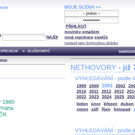
MOJE SCÉNA >>
oman
PŘIHLÁSIT
novinky emailem
NAJDI
nová registrace
soutěže
nastavit jako domovskou stránku
SPECIÁLNÍ
SLUŽBY/INFO
quantcom
lerie
NETHOVORY
- již
VYHLEDÁVÁNÍ - podle d
2001
1999
2000
2002
20
2010
2011
2012
2013
201
2022
2023
2024
2025
202
* 1980
leden
únor
březen
duben
Praha
srpen
září
říjen
listopad
ČR
VYHLEDÁVÁNÍ - podle 