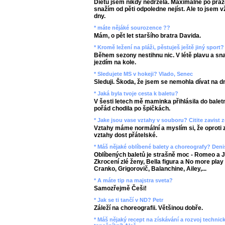
Dietu jsem nikdy nedržela. Maximálně po práz
snažím od pěti odpoledne nejíst. Ale to jsem 
dny.
* máte nějáké sourozence ??
Mám, o pět let staršího bratra Davida.
* Kromě ležení na pláži, pěstuješ ještě jiný sport?
Během sezony nestihnu nic. V létě plavu a sn
jezdím na kole.
* Sledujete MS v hokeji? Vlado, Senec
Sleduji. Škoda, že jsem se nemohla dívat na d
* Jaká byla tvoje cesta k baletu?
V šesti letech mě maminka přihlásila do bale
pořád chodila po špičkách.
* Jake jsou vase vztahy v souboru? Citite zavist
Vztahy máme normální a myslím si, že oproti
vztahy dost přátelské.
* Máš nějaké oblíbené balety a choreografy? Deni
Oblíbených baletů je strašně moc - Romeo a Ju
Zkrocení zlé ženy, Bella figura a No more play
Cranko, Grigorovič, Balanchine, Ailey,...
* A máte tip na majstra sveta?
Samozřejmě Češi!
* Jak se ti tančí v ND? Petr
Záleží na choreografii. Většinou dobře.
* Máš nějaký recept na získávání a rozvoj techni