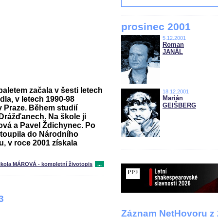
prosinec 2001
5.12.2001
Roman
JANÁL
aletem začala v šesti letech
18.12.2001
Marián
dla, v letech 1990-98
GEIŠBERG
v Praze. Během studií
 Drážďanech. Na škole ji
ová a Pavel Ždichynec. Po
stoupila do Národního
u, v roce 2001 získala
ikola MÁROVÁ - kompletní životopis
...
3
Záznam NetHovoru z 