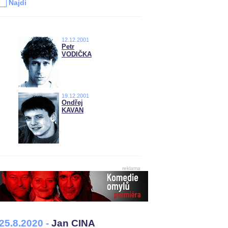
Najdi
12.12.2001
Petr
VODIČKA
19.12.2001
Ondřej
KAVAN
reklama
25.8.2020 -
Jan CINA