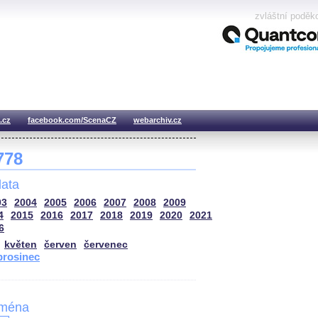
zvláštní poděk
.cz
facebook.com/ScenaCZ
webarchiv.cz
 778
ata
03
2004
2005
2006
2007
2008
2009
4
2015
2016
2017
2018
2019
2020
2021
6
květen
červen
červenec
prosinec
jména