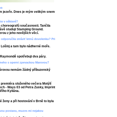
na
utím jezeře. Dnes je mým velikým snem
ste v některé?
ch choreografů současnosti. Tančila
právě studuji Stamping Ground.
erou z jeho novějších věcí.
 odporučila stráviť letnú dovolenku? Pri
 Lošinj a tam bylo nádherné moře.
 v Raymondě spotřebuji dva páry.
ecneho s operni zpevackou Marovou?
Márovou nemám žádný příbuzenský
 premiéra složeného večera Motýlí
tech - Ways 03 od Petra Zusky, Imprint
řího Kyliána.
 ženy a při hostování v Brně to byla
kovou postavu, muzes mi nejakou