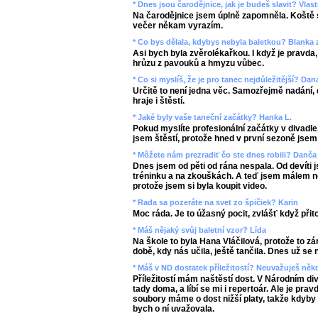
* Dnes jsou čarodějnice, jak je budeš slavit? Vlast
Na čarodějnice jsem úplně zapomněla. Koště
večer někam vyrazím.
* Co bys dělala, kdybys nebyla baletkou? Blanka 
Asi bych byla zvěrolékařkou. I když je pravda
hrůzu z pavouků a hmyzu vůbec.
* Co si myslíš, že je pro tanec nejdůležitější? Dan
Určitě to není jedna věc. Samozřejmě nadání, 
hraje i štěstí.
* Jaké byly vaše taneční začátky? Hanka L.
Pokud myslíte profesionální začátky v divadle,
jsem štěstí, protože hned v první sezoně jsem 
* Môžete nám prezradiť čo ste dnes robili? Danča
Dnes jsem od pěti od rána nespala. Od devíti 
tréninku a na zkouškách. A teď jsem málem ne
protože jsem si byla koupit video.
* Rada sa pozeráte na svet zo špičiek? Karin
Moc ráda. Je to úžasný pocit, zvlášť když přito
* Máš nějaký svůj baletní vzor? Lída
Na škole to byla Hana Vláčilová, protože to zá
době, kdy nás učila, ještě tančila. Dnes už se
* Máš v ND dostatek příležitostí? Neuvažuješ n
Příležitostí mám naštěstí dost. V Národním di
tady doma, a líbí se mi i repertoár. Ale je pra
soubory máme o dost nižší platy, takže kdyby 
bych o ní uvažovala.