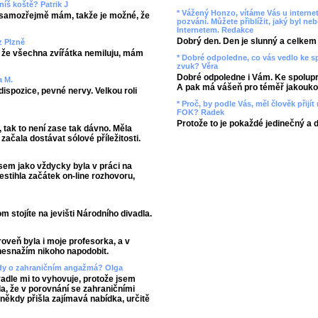
níš koště? Patrik J
* Vážený Honzo, vítáme Vás u internet
 samozřejmě mám, takže je možné, že
pozvání. Můžete přiblížit, jaký byl ne
Internetem. Redakce
Dobrý den. Den je slunný a celkem r
z Plzně
, že všechna zvířátka nemiluju, mám
* Dobré odpoledne, co vás vedlo ke 
zvuk? Věra
Dobré odpoledne i Vám. Ke spolupr
a M.
A pak má vášeň pro téměř jakoukol
dispozice, pevné nervy. Velkou roli
* Proč, by podle Vás, měl člověk přij
FOK? Radek
Protože to je pokaždé jedinečný a 
 tak to není zase tak dávno. Měla
začala dostávat sólové příležitosti.
jsem jako vždycky byla v práci na
stihla začátek on-line rozhovoru,
m stojíte na jevišti Národního divadla.
roveň byla i moje profesorka, a v
 nesnažím nikoho napodobit.
ěkdy o zahraničním angažmá? Olga
vadle mi to vyhovuje, protože jsem
vda, že v porovnání se zahraničními
někdy přišla zajímavá nabídka, určitě