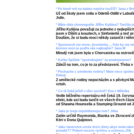
* Po které roli na baletu nejvíce toužíš? Jana z Br
Už od školy jsem snila o Odettě-Odilii v Lab
Julie.
* Máte ráda choreografie Jiřího Kyliána? Tančila j
Jiřího Kyliána považuji za jednoho z nejlepší
jsem v Dítěti a kouzlech, v Sinfoniettě a teď 
Doufám, že si budu moci někdy zatančit i někt
* Spomenuli ste more, dovolenku ... Kde by ste mi
ktorom mori je podľa vás najkrajšie? Jana M
Minulý rok jsem byla v Chorvatsku na ostrově
* Koľko špičiek "spotrebujete" za predstavenie?
Záleží na tom, co je to za představení. Třeba
* Pochazite z umelecke rodiny? Mate neco spol
Dekuji
Z umělecké rodiny nepocházím a s pěvkyní 
vztah.
* Co tě čeká ještě v této sezóně? Eva z Mělníka
Vedle běžného repertoáru mě čeká 19. června
efekt, kde asi budu tančit ve všech třech čás
od Shawna Hounsella a Stamping Ground od Ji
* Jaka je tvoje nejoblibenejsi role? Jitka
Zatím určitě Raymonda, Bianka ve Zkrocení zlé
Kitri v Donu Quijotovi.
* Jako tanecnice urcite drzis diety abys mela ta
poradit?? Pokud mozno rychlou a ucinnou..Dik