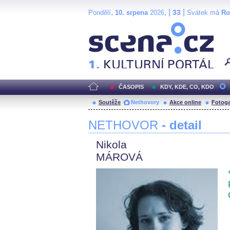
,
, |
|
33
Pondělí
10. srpena
2026
Svátek má
R
Scéna.cz
ČASOPIS
KDY, KDE, CO, KDO
Soutěže
Nethovory
Akce online
Fotoga
NETHOVOR
- detail
Nikola
MÁROVÁ