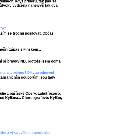
dninách, když přiberu, tak pak se
vždycky vydržela nanejvýš tak dva
 "A"
ažím se trochu posilovat. Občas
nešní zápas s Finskem...
tní přípravky ND, protože jsem doma
 ze strany kolegu? Diky za odpoved
 zahraničním souborům jsou tady
s
lie z pařížské Opery, Labutí jezero,
 od Kyliána... Choreografové: Kylián,
ckého a výrazového potencionálu