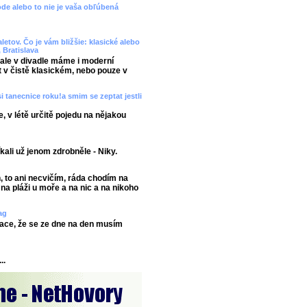
vode alebo to nie je vaša obľúbená
etov. Čo je vám bližšie: klasické alebo
 Bratislava
 ale v divadle máme i moderní
t v čistě klasickém, nebo pouze v
 tanecnice roku!a smim se zeptat jestli
 v létě určitě pojedu na nějakou
říkali už jenom zdrobněle - Niky.
, to ani necvičím, ráda chodím na
 na pláži u moře a na nic a na nikoho
ag
ace, že se ze dne na den musím
..