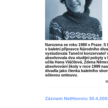
Narozena se roku 1980 v Praze. S b
v baletní přípravce Národního diva
vystudovala Taneční konzervatoř 
absolvovala dva studijní pobyty v
učila Hana Vláčilová, Zdena Němc
absolvování školy v roce 1999 na
divadla jako členka baletního sbor
sólovou smlouvu.
N
Záznam NetHovoru 30.4.200