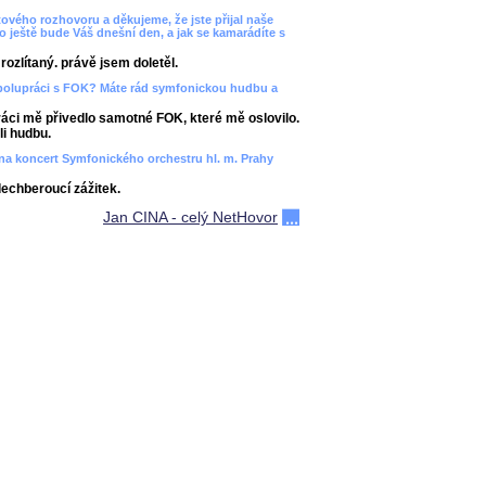
ového rozhovoru a děkujeme, že jste přijal naše
bo ještě bude Váš dnešní den, a jak se kamarádíte s
ozlítaný. právě jsem doletěl.
spolupráci s FOK? Máte rád symfonickou hudbu a
áci mě přivedlo samotné FOK, které mě oslovilo.
i hudbu.
ít na koncert Symfonického orchestru hl. m. Prahy
dechberoucí zážitek.
Jan CINA - celý NetHovor