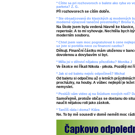
* Cítite sa pri rozhovoroch o balete ako ryba vo 
parketa? Z. G.
Při rozhovorech se cítím dobře.
* Ste obsadzovaná do klasických aj moderných bal
moderné výrazové tanečné prostriedky? Broňa V.,
Na škole jsem byla vedená hlavně ke klasice,
repertoár. A to mi vyhovuje. Nechtěla bych bý
moderním souboru.
* Chtel jsem vam moc pogratulovat k cene nejlepsi
uz jste si poridila neco za financni castku?
Děkuji. Finanční částku mám uloženou v bance,
dovolenou a dovybavím si byt.
* Měla jsi v dětství nějakou přezdívku? Monika J
Ve školce mi říkali Nikola - pikola. Později mi 
* Jak si od baletu nejvíc odpočineš? Michal
Od baletu si odpočinu až o letních prázdninách
procházky, na houby. A vůbec nejlepší je ležet
nemyslet.
* Poslúži vám video aj na štúdium nových rolí? D
Samořejmě, protože občas se dostanu do situ
naučit nějakou roli jako záskok.
* Tančíš ráda i doma? Klára
Ne. To by mě sousedi v domě neměli moc rádi.