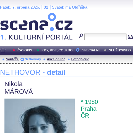
,
, |
|
32
Pátek
7. srpena
2026
Svátek má
Oldřiška
Scéna.cz
NA
ČASOPIS
KDY, KDE, CO, KDO
SPECIÁLNÍ
SLUŽBY/INFO
Soutěže
Nethovory
Akce online
Fotogalerie
NETHOVOR
- detail
Nikola
MÁROVÁ
* 1980
Praha
ČR