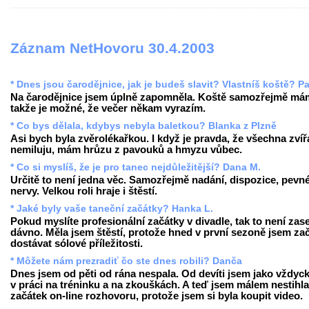
Záznam NetHovoru 30.4.2003
* Dnes jsou čarodějnice, jak je budeš slavit? Vlastníš koště? Pa
Na čarodějnice jsem úplně zapomněla. Koště samozřejmě má
takže je možné, že večer někam vyrazím.
* Co bys dělala, kdybys nebyla baletkou? Blanka z Plzně
Asi bych byla zvěrolékařkou. I když je pravda, že všechna zvíř
nemiluju, mám hrůzu z pavouků a hmyzu vůbec.
* Co si myslíš, že je pro tanec nejdůležitější? Dana M.
Určitě to není jedna věc. Samozřejmě nadání, dispozice, pevn
nervy. Velkou roli hraje i štěstí.
* Jaké byly vaše taneční začátky? Hanka L.
Pokud myslíte profesionální začátky v divadle, tak to není zase
dávno. Měla jsem štěstí, protože hned v první sezoně jsem za
dostávat sólové příležitosti.
* Môžete nám prezradiť čo ste dnes robili? Danča
Dnes jsem od pěti od rána nespala. Od devíti jsem jako vždyck
v práci na tréninku a na zkouškách. A teď jsem málem nestihla
začátek on-line rozhovoru, protože jsem si byla koupit video.