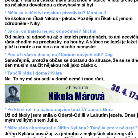
Děkuji. Finanční částku mám uloženou v bance, v létě určitě p
na nějakou dovolenou a dovybavím si byt.
* Měla jsi v dětství nějakou přezdívku? Monika J
Ve školce mi říkali Nikola - pikola. Později mi říkali už jenom
zdrobněle - Niky.
* Jak si od baletu nejvíc odpočineš? Michal
Od baletu si odpočinu až o letních prázdninách, to ani necvičí
ráda chodím na procházky, na houby. A vůbec nejlepší je ležet
pláži u moře a na nic a na nikoho nemyslet.
* Poslúži vám video aj na štúdium nových rolí? Dag
Samořejmě, protože občas se dostanu do situace, že se ze dn
den musím naučit nějakou roli jako záskok.
* Tančíš ráda i doma? Klára
Ne. To by mě sousedi v domě neměli moc rádi...
* Po které roli na baletu nejvíce toužíš? Jana z Brna
Už od školy jsem snila o Odettě-Odilii v Labutím jezeře. Dnes 
mým velikým snem Julie.
* Máte ráda choreografie Jiřího Kyliána? Tančila jste v některé?
Jiřího Kyliána považuji za jednoho z nejlepších choreografů