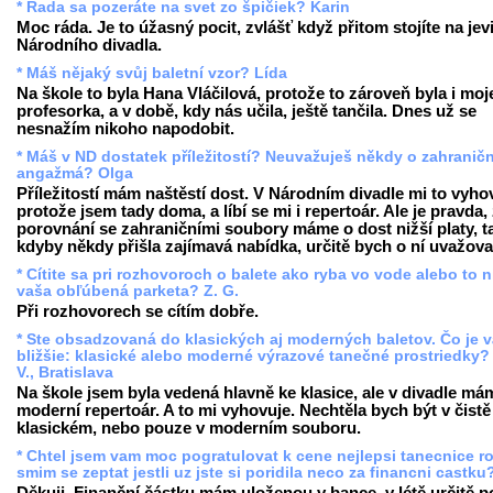
* Rada sa pozeráte na svet zo špičiek? Karin
Moc ráda. Je to úžasný pocit, zvlášť když přitom stojíte na jevi
Národního divadla.
* Máš nějaký svůj baletní vzor? Lída
Na škole to byla Hana Vláčilová, protože to zároveň byla i moj
profesorka, a v době, kdy nás učila, ještě tančila. Dnes už se
nesnažím nikoho napodobit.
* Máš v ND dostatek příležitostí? Neuvažuješ někdy o zahranič
angažmá? Olga
Příležitostí mám naštěstí dost. V Národním divadle mi to vyho
protože jsem tady doma, a líbí se mi i repertoár. Ale je pravda,
porovnání se zahraničními soubory máme o dost nižší platy, t
kdyby někdy přišla zajímavá nabídka, určitě bych o ní uvažova
* Cítite sa pri rozhovoroch o balete ako ryba vo vode alebo to n
vaša obľúbená parketa? Z. G.
Při rozhovorech se cítím dobře.
* Ste obsadzovaná do klasických aj moderných baletov. Čo je 
bližšie: klasické alebo moderné výrazové tanečné prostriedky?
V., Bratislava
Na škole jsem byla vedená hlavně ke klasice, ale v divadle má
moderní repertoár. A to mi vyhovuje. Nechtěla bych být v čistě
klasickém, nebo pouze v moderním souboru.
* Chtel jsem vam moc pogratulovat k cene nejlepsi tanecnice r
smim se zeptat jestli uz jste si poridila neco za financni castku