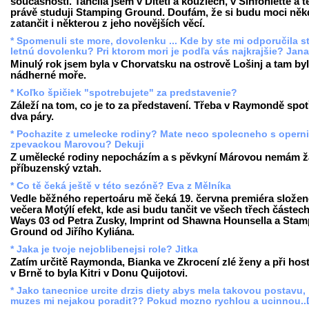
současnosti. Tančila jsem v Dítěti a kouzlech, v Sinfoniettě a 
právě studuji Stamping Ground. Doufám, že si budu moci něk
zatančit i některou z jeho novějších věcí.
* Spomenuli ste more, dovolenku ... Kde by ste mi odporučila st
letnú dovolenku? Pri ktorom mori je podľa vás najkrajšie? Jan
Minulý rok jsem byla v Chorvatsku na ostrově Lošinj a tam by
nádherné moře.
* Koľko špičiek "spotrebujete" za predstavenie?
Záleží na tom, co je to za představení. Třeba v Raymondě spot
dva páry.
* Pochazite z umelecke rodiny? Mate neco spolecneho s operni
zpevackou Marovou? Dekuji
Z umělecké rodiny nepocházím a s pěvkyní Márovou nemám 
příbuzenský vztah.
* Co tě čeká ještě v této sezóně? Eva z Mělníka
Vedle běžného repertoáru mě čeká 19. června premiéra slože
večera Motýlí efekt, kde asi budu tančit ve všech třech částech
Ways 03 od Petra Zusky, Imprint od Shawna Hounsella a Stam
Ground od Jiřího Kyliána.
* Jaka je tvoje nejoblibenejsi role? Jitka
Zatím určitě Raymonda, Bianka ve Zkrocení zlé ženy a při hos
v Brně to byla Kitri v Donu Quijotovi.
* Jako tanecnice urcite drzis diety abys mela takovou postavu,
muzes mi nejakou poradit?? Pokud mozno rychlou a ucinnou..