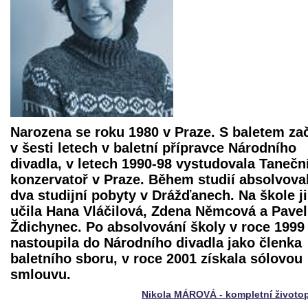
Narozena se roku 1980 v Praze. S baletem za
v šesti letech v baletní přípravce Národního
divadla, v letech 1990-98 vystudovala Tanečn
konzervatoř v Praze. Během studií absolvova
dva studijní pobyty v Drážďanech. Na škole ji
učila Hana Vláčilová, Zdena Němcová a Pavel
Ždichynec. Po absolvování školy v roce 1999
nastoupila do Národního divadla jako členka
baletního sboru, v roce 2001 získala sólovou
smlouvu.
Nikola MÁROVÁ - kompletní životo