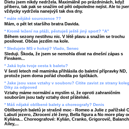
Dietu jsem nikdy nedržela. Maximálně po prázdninách, když
přiberu, tak pak se snažím od pěti odpoledne nejíst. Ale to js
vždycky vydržela nanejvýš tak dva dny.
* máte nějáké sourozence ??
Mám, o pět let staršího bratra Davida.
* Kromě ležení na pláži, pěstuješ ještě jiný sport? "A"
Během sezony nestihnu nic. V létě plavu a snažím se trochu
posilovat. Občas jezdím na kole.
* Sledujete MS v hokeji? Vlado, Senec
Sleduji. Škoda, že jsem se nemohla dívat na dnešní zápas s
Finskem...
* Jaká byla tvoje cesta k baletu?
V šesti letech mě maminka přihlásila do baletní přípravky ND,
protože jsem doma pořád chodila po špičkách.
* Jake jsou vase vztahy v souboru? Citite zavist ze strany kole
Diky za odpoved
Vztahy máme normální a myslím si, že oproti zahraničním
souborům jsou tady vztahy dost přátelské.
* Máš nějaké oblíbené balety a choreografy? Denis
Oblíbených baletů je strašně moc - Romeo a Julie z pařížské 
Labutí jezero, Zkrocení zlé ženy, Bella figura a No more play o
Kyliána... Choreografové: Kylián, Cranko, Grigorovič, Balanch
Ailey,...