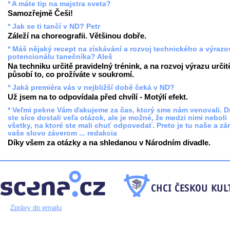
* A máte tip na majstra sveta?
Samozřejmě Češi!
* Jak se ti tančí v ND? Petr
Záleží na choreografii. Většinou dobře.
* Máš nějaký recept na získávání a rozvoj technického a výraz
potencionálu tanečníka? Aleš
Na techniku určitě pravidelný trénink, a na rozvoj výrazu určit
působí to, co prožíváte v soukromí.
* Jaká premiéra vás v nejbližší době čeká v ND?
Už jsem na to odpovídala před chvílí - Motýlí efekt.
* Veľmi pekne Vám ďakujeme za čas, ktorý sme nám venovali. 
ste síce dostali veľa otázok, ale je možné, že medzi nimi neboli
všetky, na ktoré ste mali chuť odpovedať. Preto je tu naše a zá
vaše slovo záverom ... redakcia
Díky všem za otázky a na shledanou v Národním divadle.
Zprávy do emailu