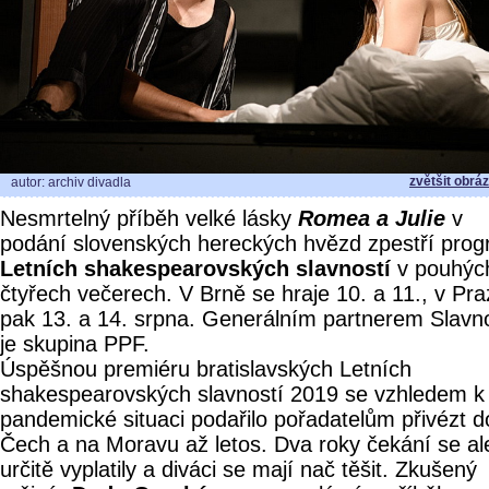
zvětšit obrá
autor: archiv divadla
Nesmrtelný příběh velké lásky
Romea a Julie
v
podání slovenských hereckých hvězd zpestří pro
Letních shakespearovských slavností
v pouhýc
čtyřech večerech. V Brně se hraje 10. a 11., v Pr
pak 13. a 14. srpna. Generálním partnerem Slavno
je skupina PPF.
Úspěšnou premiéru bratislavských Letních
shakespearovských slavností 2019 se vzhledem k
pandemické situaci podařilo pořadatelům přivézt d
Čech a na Moravu až letos. Dva roky čekání se al
určitě vyplatily a diváci se mají nač těšit. Zkušený