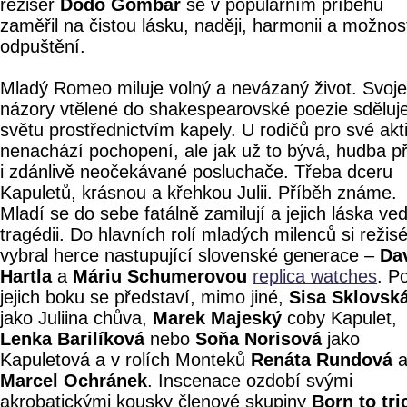
režisér
Dodo Gombár
se v populárním příběhu
zaměřil na čistou lásku, naději, harmonii a možnos
odpuštění.
Mladý Romeo miluje volný a nevázaný život. Svoje
názory vtělené do shakespearovské poezie sděluj
světu prostřednictvím kapely. U rodičů pro své akti
nenachází pochopení, ale jak už to bývá, hudba př
i zdánlivě neočekávané posluchače. Třeba dceru
Kapuletů, krásnou a křehkou Julii. Příběh známe.
Mladí se do sebe fatálně zamilují a jejich láska ve
tragédii. Do hlavních rolí mladých milenců si režisé
vybral herce nastupující slovenské generace –
Da
Hartla
a
Máriu Schumerovou
replica watches
. P
jejich boku se představí, mimo jiné,
Sisa Sklovsk
jako Juliina chůva,
Marek Majeský
coby Kapulet,
Lenka Barilíková
nebo
Soňa Norisová
jako
Kapuletová a v rolích Monteků
Renáta Rundová
Marcel Ochránek
. Inscenace ozdobí svými
akrobatickými kousky členové skupiny
Born to tri