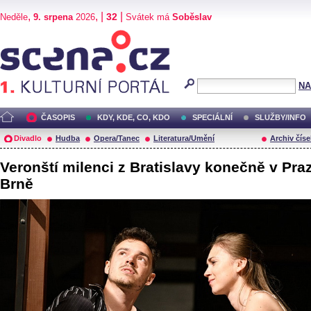
,
, |
|
32
Neděle
9. srpena
2026
Svátek má
Soběslav
Scéna.cz
NA
ČASOPIS
KDY, KDE, CO, KDO
SPECIÁLNÍ
SLUŽBY/INFO
Divadlo
Hudba
Opera/Tanec
Literatura/Umění
Archiv číse
Veronští milenci z Bratislavy konečně v Pra
Brně