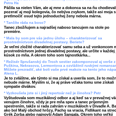
Petra Ha
Páčila sa nielen Vám, ale aj mne a dokonca sa na ňu chodieval
pozerať aj moji kolegovia, čo nebýva zvykom, takže asi moja 
pretlmočiť osud tejto jednoduchej ženy nebola márna.
* Tančíte ráda na boso?
Tanec zbožňujem a najradšej naboso tancujem na stole po
premiére.
* Mala by som pre vás jednu úlohu – charakterizovať sa
prostredníctvom divadelnej postavy. Beriete?
Je veľmi zložité charakterizovať samu seba a už vonkoncom n
prostredníctvom jednej divadelnej postavy, ale určite v každej 
kúsok zo mňa. A okrem toho som tajnostkárka...
* Režisér Sprušanský do Troch sestier zakomponoval aj verše z
Puškina, Nekrasova, Lermontova a ozvláštnil ruskými romanca
Môžete prezradiť, aké boli vaše prvé reakcie na tento jeho náp
Alena L.
Je to zvláštne, ale týmto si ma získal a uverila som, že to mož
nebude márne. Myslím si, že aj práve vďaka tomu sme získali
sympatie divákov.
* Vyzkoušela jste si i jiný repertoár než je činohra? Petr
Vyštudovala som muzikálový odbor a aj keď sa v prevažnej vä
venujem činohre, vždy je pre mňa spev a tanec príjemným
spestrením, takže si rada zahrám v muzikáloch v Divadle A. B
ako bol Malý obchod hrôzy, Pacho sa vracia, Fidlikant na stre
Grék Zorba alebo najnovší Adam Šangala. Okrem toho veľký