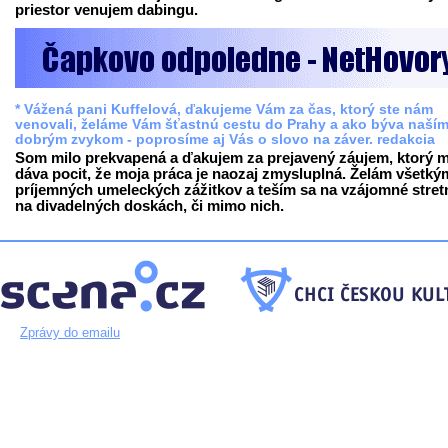
priestor venujem dabingu.
* Vážená pani Kuffelová, ďakujeme Vám za čas, ktorý ste nám
venovali, želáme Vám šťastnú cestu do Prahy a ako býva naší
dobrým zvykom - poprosíme aj Vás o slovo na záver. redakcia
Som milo prekvapená a ďakujem za prejavený záujem, ktorý m
dáva pocit, že moja práca je naozaj zmysluplná. Želám všetký
príjemných umeleckých zážitkov a teším sa na vzájomné stret
na divadelných doskách, či mimo nich.
Zprávy do emailu