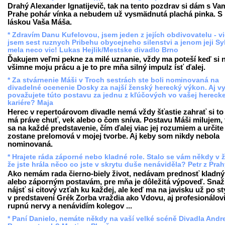
Drahý Alexander Ignatijevič, tak na tento pozdrav si dám s Va
Prahe pohár vínka a nebudem už vysmädnutá plachá pinka. S
láskou Vaša Máša.
* Zdravím Danu Kufelovou, jsem jeden z jejích obdivovatelu - vi
jsem sest ruznych Pribehu obycejneho silenstvi a jenom jeji Sy
mela neco vic! Lukas Hejlik/Mestske divadlo Brno
Ďakujem veľmi pekne za milé uznanie, vždy ma poteší keď si n
všimne moju prácu a je to pre mňa silný impulz ísť ďalej.
* Za stvárnenie Máši v Troch sestrách ste boli nominovaná na
divadelné ocenenie Dosky za najší ženský herecký výkon. Aj v
považujete túto postavu za jednu z kľúčových vo vašej herecke
kariére? Maja
Herec v repertoárovom divadle nemá vždy šťastie zahrať si to
má práve chuť, vek alebo o čom sníva. Postavu Máši milujem,
sa na každé predstavenie, čím ďalej viac jej rozumiem a určite 
zostane prelomová v mojej tvorbe. Aj keby som nikdy nebola
nominovaná.
* Hrajete ráda záporné nebo kladné role. Stalo se vám někdy v ž
že jste hrála něco co jste v skrytu duše nenáviděla? Petr z Pra
Ako nemám rada čierno-biely život, nedávam prednosť kladn
alebo záporným postavám, pre mňa je dôležitá výpoveď. Snaž
nájsť si citový vzťah ku každej, ale keď ma na javisku už po st
v predstavení Grék Zorba vraždia ako Vdovu, aj profesionálov
rupnú nervy a nenávidím kolegov ...
* Paní Danielo, nemáte někdy na vaší velké scéně Divadla Andr