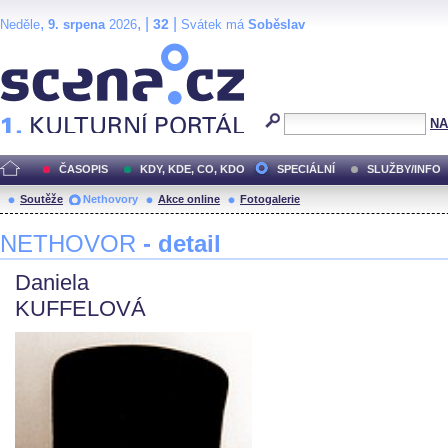
,
, |
|
32
Neděle
9. srpena
2026
Svátek má
Soběslav
Scéna.cz
NA
ČASOPIS
KDY, KDE, CO, KDO
SPECIÁLNÍ
SLUŽBY/INFO
Soutěže
Nethovory
Akce online
Fotogalerie
NETHOVOR
- detail
Daniela
KUFFELOVÁ