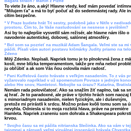
Bagara strach? Martin z Plzně
To viete že áno, a aký! Hlavne vtedy, keď mám povedať intímn
"Milujem ťa" a má to byť počuť až do sedemnástej rady. Ale in
cítim bezpečne.
* V Praze budete hrát Tri sestry, podobně jako v Nitře v nediva
prostoru. Čím to, že Vaše nastudování se nesnese s jevištěm?
Asi by to najlepšie vysvetlil sám režisér, ale hlavne nám išlo o
navodenie autentickej, dobovej, salónnej atmosféry.
* Bol som sa pozrieť na muzikál Adam Šangala. Veľmi ste sa mi
páčili. Písali vám autori postavu krčmárky Judity priamo na tel
Zdeno
Milý Zdenko. Nepísali. Napriek tomu je to plnokrvná žena z mä
kostí, mne blízka temperamentom, takže pre mňa nebol problé
ju obľúbiť a ak som Vás ňou oslovila mám radosť.
* Pani Kuffelová často hrávate s veľkým nasadením. To z vás p
vyžarovalo napríklad v už spomenutom Povraze s jedným kon
alebo Hre snov, Hamletovi. Nebojíte sa úrazu? Katarína, Bratisl
Nemám rada polovičatosť. Ako sa snažím žiť naplno, tak sa s
aj hrať. Je to paradoxné, ale práve v týchto hrách som naozaj 
s mimoriadnym nasadením, nielen fyzickým, ale i duševným,
pretože mi prirástli k srdcu. Možno práve kvôli tomu som sa 
nevyhla. Odniesla si to moja rozbitá hlava, práve na premiére
Hamleta. Napriek zraneniu som dohrala a Shakespeara pokrsti
krvou.
* Svojho času sa mi páčila nitrianska Slečinka. Ako sa vám v tej
tajomnej a zároveň veľmi vizuálnej inscenácii hrávala Chvestk