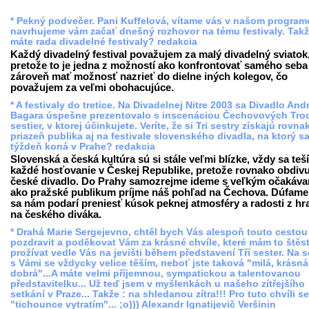
* Pekný podvečer. Pani Kuffelová, vítame vás v našom programe
navrhujeme vám začať dnešný rozhovor na tému festivaly. Takž
máte rada divadelné festivaly? redakcia
Každý divadelný festival považujem za malý divadelný sviatok
pretože to je jedna z možností ako konfrontovať samého seba
zároveň mať možnosť nazrieť do dielne iných kolegov, čo
považujem za veľmi obohacujúce.
* A festivaly do tretice. Na Divadelnej Nitre 2003 sa Divadlo And
Bagara úspešne prezentovalo s inscenáciou Čechovových Tro
sestier, v ktorej účinkujete. Veríte, že si Tri sestry získajú rovna
priazeň publika aj na festivale slovenského divadla, na ktorý s
týždeň koná v Prahe? redakcia
Slovenská a česká kultúra sú si stále veľmi blízke, vždy sa te
každé hosťovanie v Českej Republike, pretože rovnako obdiv
české divadlo. Do Prahy samozrejme ideme s veľkým očakáv
ako pražské publikum príjme náš pohľad na Čechova. Dúfame
sa nám podarí preniesť kúsok peknej atmosféry a radosti z hr
na českého diváka.
* Drahá Marie Sergejevno, chtěl bych Vás alespoň touto cestou
pozdravit a poděkovat Vám za krásné chvíle, které mám to štěst
prožívat vedle Vás na jevišti během představení Tří sester. Na s
s Vámi se vždycky velice těším, neboť jste taková "milá, krásná
dobrá"...A máte velmi příjemnou, sympatickou a talentovanou
představitelku... Už teď jsem v myšlenkách u našeho zítřejšího
setkání v Praze... Takže : na shledanou zítra!!! Pro tuto chvíli se
"tichounce vytratím"... ;o))) Alexandr Ignatijevič Veršinin