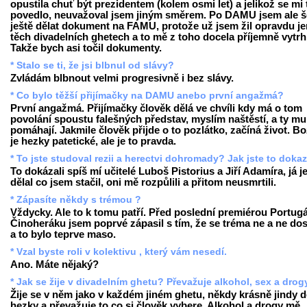
opustila chuť být prezidentem (kolem osmi let) a jelikož se mi 
povedlo, neuvažoval jsem jiným směrem. Po DAMU jsem ale š
ještě dělat dokument na FAMU, protože už jsem žil opravdu je
těch divadelních ghetech a to mě z toho docela příjemně vytrh
Takže bych asi točil dokumenty.
* Stalo se ti, že jsi blbnul od slávy?
Zvládám blbnout velmi progresivně i bez slávy.
* Co bylo těžší přijímačky na DAMU anebo první angažmá?
První angažmá. Přijímačky člověk dělá ve chvíli kdy má o tom
povolání spoustu falešných představ, myslím naštěstí, a ty mu
pomáhají. Jakmile člověk přijde o to pozlátko, začíná život. Bo
je hezky patetické, ale je to pravda.
* To jste studoval rezii a herectvi dohromady? Jak jste to doka
To dokázali spíš mí učitelé Luboš Pistorius a Jiří Adamíra, já j
dělal co jsem stačil, oni mě rozpůlili a přitom neusmrtili.
* Zápasíte někdy s trémou ?
Vždycky. Ale to k tomu patří. Před poslední premiérou Portugá
Činoheráku jsem poprvé zápasil s tím, že se tréma ne a ne dos
a to bylo teprve maso.
* Vzal byste roli v kolektivu , který vám nesedí.
Ano. Máte nějaký?
* Jak se žije v divadelním ghetu? Převažuje alkohol, sex a drog
Žije se v něm jako v každém jiném ghetu, někdy krásně jindy 
hezky a převažuje to co si člověk vybere. Alkohol a drogy mě