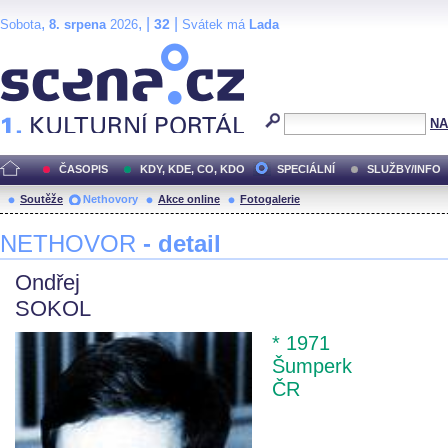
,
, |
|
32
Sobota
8. srpena
2026
Svátek má
Lada
Scéna.cz
NA
ČASOPIS
KDY, KDE, CO, KDO
SPECIÁLNÍ
SLUŽBY/INFO
Soutěže
Nethovory
Akce online
Fotogalerie
NETHOVOR
- detail
Ondřej
SOKOL
* 1971
Šumperk
ČR