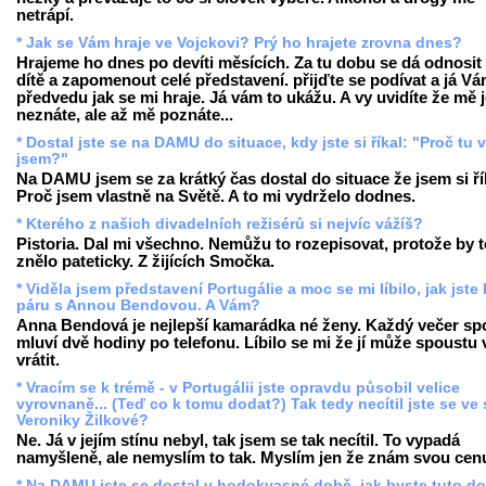
netrápí.
* Jak se Vám hraje ve Vojckovi? Prý ho hrajete zrovna dnes?
Hrajeme ho dnes po devíti měsících. Za tu dobu se dá odnosit 
dítě a zapomenout celé představení. přijďte se podívat a já V
předvedu jak se mi hraje. Já vám to ukážu. A vy uvidíte že mě 
neznáte, ale až mě poznáte...
* Dostal jste se na DAMU do situace, kdy jste si říkal: "Proč tu 
jsem?"
Na DAMU jsem se za krátký čas dostal do situace že jsem si ří
Proč jsem vlastně na Světě. A to mi vydrželo dodnes.
* Kterého z našich divadelních režisérů si nejvíc vážíš?
Pistoria. Dal mi všechno. Nemůžu to rozepisovat, protože by t
znělo pateticky. Z žijících Smočka.
* Viděla jsem představení Portugálie a moc se mi líbilo, jak jste 
páru s Annou Bendovou. A Vám?
Anna Bendová je nejlepší kamarádka né ženy. Každý večer sp
mluví dvě hodiny po telefonu. Líbilo se mi že jí může spoustu 
vrátit.
* Vracím se k trémě - v Portugálii jste opravdu působil velice
vyrovnaně... (Teď co k tomu dodat?) Tak tedy necítil jste se ve 
Veroniky Žilkové?
Ne. Já v jejím stínu nebyl, tak jsem se tak necítil. To vypadá
namyšleně, ale nemyslím to tak. Myslím jen že znám svou cen
* Na DAMU jste se dostal v hodokvasné době, jak byste tuto d