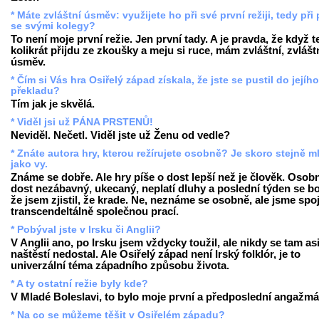
* Máte zvláštní úsměv: využijete ho při své první režiji, tedy při 
se svými kolegy?
To není moje první režie. Jen první tady. A je pravda, že když 
kolikrát přijdu ze zkoušky a meju si ruce, mám zvláštní, zvlášt
úsměv.
* Čím si Vás hra Osiřelý západ získala, že jste se pustil do jejího
překladu?
Tím jak je skvělá.
* Viděl jsi už PÁNA PRSTENŮ!
Neviděl. Nečetl. Viděl jste už Ženu od vedle?
* Znáte autora hry, kterou režírujete osobně? Je skoro stejně m
jako vy.
Známe se dobře. Ale hry píše o dost lepší než je člověk. Osobn
dost nezábavný, ukecaný, neplatí dluhy a poslední týden se bo
že jsem zjistil, že krade. Ne, neznáme se osobně, ale jsme spo
transcendeltálně společnou prací.
* Pobýval jste v Irsku či Anglii?
V Anglii ano, po Irsku jsem vždycky toužil, ale nikdy se tam as
naštěstí nedostal. Ale Osiřelý západ není Irský folklór, je to
univerzální téma západního způsobu života.
* A ty ostatní režie byly kde?
V Mladé Boleslavi, to bylo moje první a předposlední angažmá
* Na co se můžeme těšit v Osiřelém západu?