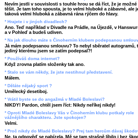
Nevím jestli v souvislosti s touhle hrou se dá říct, že je možné
těšit. Je tam toho spousta, je to velmi hluboké a zábavné, ale j
taková velmi hluboká a zábavná rána rýčem do hlavy.
* Hrajete i v jiných divadlech?
Ano. Teď například v Divadle na Prádle, na Újezdě, v Hanswur
a v Pohleď a budeš udiven.
* Na jak dlouho máte s Činoherním klubem podepsanou smlou
Já mám podepsanou smlouvu? To nebyl sběratel autogramů, 
jediný kterému jsem se zatím podepsal?!
* Používáš doma internet?
Když zrovna platím složenky tak ano.
* Stalo se vám někdy, že jste nestihnul představení.
Málem.
* Děláte nějaký sport ?
Umělecký desetiboj.
* Vrátil byste se do angažmá v Mladé Boleslavi?
NIKDY! Pardon, chtěl jsem říct: Nikdy neříkej nikdy!
* Oproti Mladé Boleslavy Vás v Činoherním klubu potkaly role
vážnějšího charakteru. Jste spokojen?
Velmi.
* Proč nikdy do Mladé Boleslavy? Prej tam hercům dávaj škodov
Ne, ta odpověď se nabízela. Mě se tam strašně líbilo i bez ško