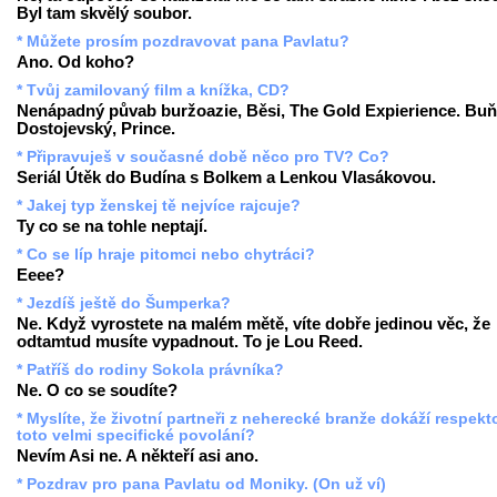
Byl tam skvělý soubor.
* Můžete prosím pozdravovat pana Pavlatu?
Ano. Od koho?
* Tvůj zamilovaný film a knížka, CD?
Nenápadný půvab buržoazie, Běsi, The Gold Expierience. Buň
Dostojevský, Prince.
* Připravuješ v současné době něco pro TV? Co?
Seriál Útěk do Budína s Bolkem a Lenkou Vlasákovou.
* Jakej typ ženskej tě nejvíce rajcuje?
Ty co se na tohle neptají.
* Co se líp hraje pitomci nebo chytráci?
Eeee?
* Jezdíš ještě do Šumperka?
Ne. Když vyrostete na malém mětě, víte dobře jedinou věc, že
odtamtud musíte vypadnout. To je Lou Reed.
* Patříš do rodiny Sokola právníka?
Ne. O co se soudíte?
* Myslíte, že životní partneři z neherecké branže dokáží respekt
toto velmi specifické povolání?
Nevím Asi ne. A někteří asi ano.
* Pozdrav pro pana Pavlatu od Moniky. (On už ví)