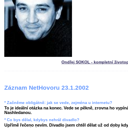
Ondřej SOKOL - kompletní životo
Záznam NetHovoru 23.1.2002
* Začněme obligátně: jak se vede, zejména u internetu?
To je ideální otázka na konec. Vede se pěkně, zrovna ho vypín
Nashledanou.
* Co bys dělal, kdybys nehrál divadlo?
Upřímě řečeno nevím. Divadlo jsem chtěl dělat už od doby kd