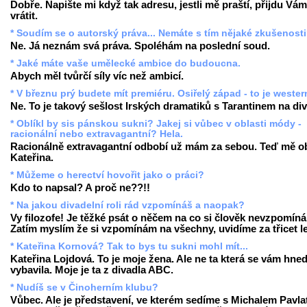
Dobře. Napište mi když tak adresu, jestli mě praští, přijdu Vám
vrátit.
* Soudím se o autorský práva... Nemáte s tím nějaké zkušenost
Ne. Já neznám svá práva. Spoléhám na poslední soud.
* Jaké máte vaše umělecké ambice do budoucna.
Abych měl tvůrčí síly víc než ambicí.
* V březnu prý budete mít premiéru. Osiřelý západ - to je weste
Ne. To je takový sešlost Irských dramatiků s Tarantinem na div
* Oblíkl by sis pánskou sukni? Jakej si vůbec v oblasti módy -
racionální nebo extravagantní? Hela.
Racionálně extravagantní odbobí už mám za sebou. Teď mě ob
Kateřina.
* Můžeme o herectví hovořit jako o práci?
Kdo to napsal? A proč ne??!!
* Na jakou divadelní roli rád vzpomínáš a naopak?
Vy filozofe! Je těžké psát o něčem na co si člověk nevzpomíná
Zatím myslím že si vzpomínám na všechny, uvidíme za třicet le
* Kateřina Kornová? Tak to bys tu sukni mohl mít...
Kateřina Lojdová. To je moje žena. Ale ne ta která se vám hne
vybavila. Moje je ta z divadla ABC.
* Nudíš se v Činoherním klubu?
Vůbec. Ale je představení, ve kterém sedíme s Michalem Pavla