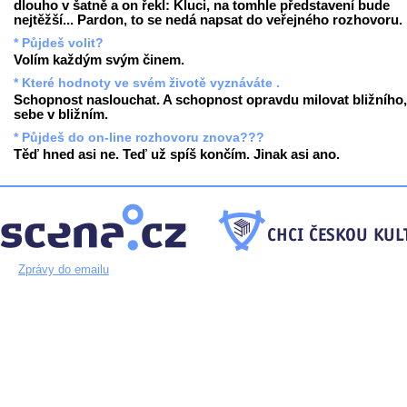
dlouho v šatně a on řekl: Kluci, na tomhle představení bude
nejtěžší... Pardon, to se nedá napsat do veřejného rozhovoru.
* Půjdeš volit?
Volím každým svým činem.
* Které hodnoty ve svém životě vyznáváte .
Schopnost naslouchat. A schopnost opravdu milovat bližního,
sebe v bližním.
* Půjdeš do on-line rozhovoru znova???
Těď hned asi ne. Teď už spíš končím. Jinak asi ano.
Zprávy do emailu