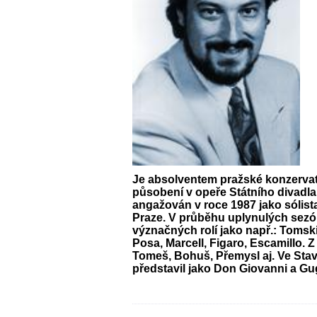
Je absolventem pražské konzervat
působení v opeře Státního divadla
angažován v roce 1987 jako sólist
Praze. V průběhu uplynulých sezón
význačných rolí jako např.: Tomski
Posa, Marcell, Figaro, Escamillo. 
Tomeš, Bohuš, Přemysl aj. Ve Sta
představil jako Don Giovanni a Gu