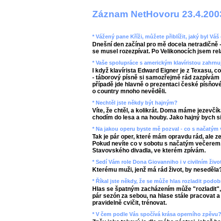
Záznam NetHovoru 23.4.200
* Vážený pane Kříži, můžete přiblížit, jaký byl V
Dnešní den začínal pro mě docela netradičně -
se musel rozezpívat. Po Velikonocích jsem rel
* Vaše spolupráce s americkým klavíristou zahrnu
I když klavírista Edward Eigner je z Texasu, c
- táborový písně si samozřejmě rád zazpívám
případě jde hlavně o prezentaci české písňové 
o country mnoho nevěděli.
* Nechtěl jste někdy být hajným?
Víte, že chtěl, a kolikrát. Doma máme jezevčík
chodím do lesa a na houby. Jako hajný bych si
* Na jakou operu byste mě pozval - co s načatým
Tak je pár oper, které mám opravdu rád, ale 
Pokud nevíte co v sobotu s načatým večerem, 
Stavovského divadla, ve kterém zpívám.
* Sedí Vám role Dona Giovanniho i v civilním živo
Kterému muži, jenž má rád život, by neseděla
* Říkal jste někdy, že se může hlas rozladit podob
Hlas se špatným zacházením může "rozladit", p
pár sezón za sebou, na hlase stále pracovat 
pravidelně cvičit, trénovat.
* V čem podle Vás spočívá krása operního zpěvu?