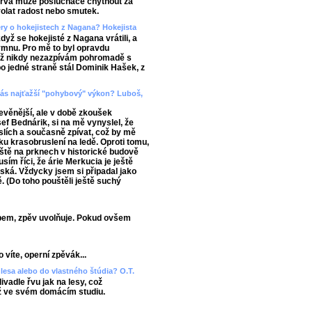
barva může posluchače chytnout za
yvolat radost nebo smutek.
ery o hokejistech z Nagana? Hokejista
když se hokejisté z Nagana vrátili, a
mnu. Pro mě to byl opravdu
již nikdy nezazpívám pohromadě s
 po jedné straně stál Dominik Hašek, z
d vás najťažší "pohybový" výkon? Luboš,
evěnější, ale v době zkoušek
ef Bednárik, si na mě vynyslel, že
slích a současně zpívat, což by mě
ku krasobruslení na ledě. Oproti tomu,
áště na prknech v historické budově
sím říci, že árie Merkucia je ještě
ňská. Vždycky jsem si připadal jako
ě. (Do toho pouštěli ještě suchý
bem, zpěv uvolňuje. Pokud ovšem
 víte, operní zpěvák...
lesa alebo do vlastného štúdia? O.T.
vadle řvu jak na lesy, což
ž ve svém domácím studiu.