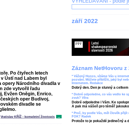
VYHLEDÁVÁNÍ - podle 
září 2022
Záznam NetHovoru z 
oře. Po čtyřech letech
* Vážený Honzo, vítáme Vás u internet
 v Ústí nad Labem byl
pozvání. Můžete přiblížit, jaký byl ne
a opery Národního divadla v
Internetem. Redakce
Dobrý den. Den je slunný a celkem r
 zde vytvořil řadu
j, Evžen Oněgin, Enrico,
* Dobré odpoledne, co vás vedlo ke 
zvuk? Věra
Z českých oper Budivoj,
Dobré odpoledne i Vám. Ke spolupr
vovském divadle se
A pak má vášeň pro téměř jakoukol
glielmo.
* Proč, by podle Vás, měl člověk přij
FOK? Radek
Vratislav KŘÍŽ - kompletní životopis
...
Protože to je pokaždé jedinečný a 