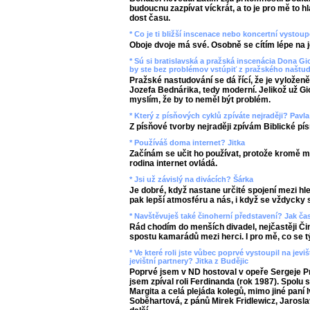
budoucnu zazpívat víckrát, a to je pro mě to h
dost času.
* Co je ti bližší inscenace nebo koncertní vysto
Oboje dvoje má své. Osobně se cítím lépe na jev
* Sú si bratislavská a pražská inscenácia Dona 
by ste bez problémov vstúpiť z pražského naštu
Pražské nastudování se dá řící, že je vyloženě
Jozefa Bednárika, tedy moderní. Jelikož už G
myslím, že by to neměl být problém.
* Který z písňových cyklů zpíváte nejraději? Pavla
Z písňové tvorby nejraději zpívám Biblické pí
* Používáš doma internet? Jitka
Začínám se učit ho používat, protože kromě m
rodina internet ovládá.
* Jsi už závislý na divácích? Šárka
Je dobré, když nastane určité spojení mezi hl
pak lepší atmosféru a nás, i když se vždycky s
* Navštěvuješ také činoherní představení? Jak č
Rád chodím do menších divadel, nejčastěji Či
spostu kamarádů mezi herci. I pro mě, co se tý
* Ve které roli jste vůbec poprvé vystoupil na je
jevištní partnery? Jitka z Budějic
Poprvé jsem v ND hostoval v opeře Sergeje Pr
jsem zpíval roli Ferdinanda (rok 1987). Spolu
Margita a celá plejáda kolegů, mimo jiné paní
Soběhartová, z pánů Mirek Fridlewicz, Jarosla