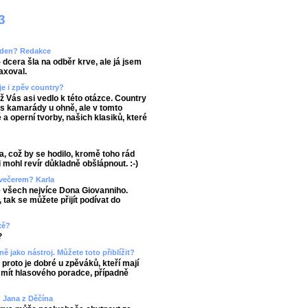
3
áš den? Redakce
 dcera šla na odběr krve, ale já jsem
axoval.
je i zpěv country?
ož Vás asi vedlo k této otázce. Country
 s kamarády u ohně, ale v tomto
a operní tvorby, našich klasiků, které
a, což by se hodilo, kromě toho rád
 mohl revír důkladně obšlápnout. :-)
 večerem? Karla
ze všech nejvíce Dona Giovanniho.
tak se můžete přijít podívat do
tě?
?
ně jako nástroj. Můžete toto přiblížit?
roto je dobré u zpěváků, kteří mají
a mít hlasového poradce, případně
 Jana z Děčína