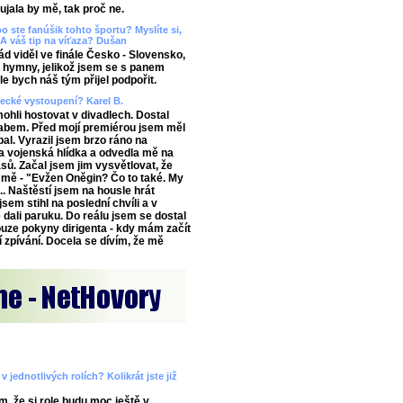
aujala by mě, tak proč ne.
o ste fanúšik tohto športu? Myslíte si,
A váš tip na víťaza? Dušan
 viděl ve finále Česko - Slovensko,
ě hymny, jelikož jsem se s panem
e bych náš tým přijel podpořit.
vecké vystoupení? Karel B.
ohli hostovat v divadlech. Dostal
abem. Před mojí premiérou jsem měl
al. Vyrazil jsem brzo ráno na
 vojenská hlídka a odvedla mě na
ů. Začal jsem jim vysvětlovat, že
 mě - "Evžen Oněgin? Čo to také. My
.. Naštěstí jsem na housle hrát
sem stihl na poslední chvíli a v
 dali paruku. Do reálu jsem se dostal
ouze pokyny dirigenta - kdy mám začít
í zpívání. Docela se dívím, že mě
 jednotlivých rolích? Kolikrát jste již
m, že si role budu moc ještě v