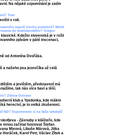
lavní. Na nějaké vzpomínání je zatím
upení? Tom
išti v roli.
Giovanniho aspoň trochu podobné? Mohli
dovania do bratislavského? Gregor
 klasické. Kdežto slovenská je v režii
iovanniho zpívám v páté inscenaci,
sně od Antonína Dvořáka.
ě a našeho psa jezevčíka už celá
edištěm a jevištěm, představení má
nažíme, tak nás více baví a těší.
asto? Zdena-Ostrava
noherní klub a Ypsilonka, kde mákm
ká herectví, je to velká zkušenost.
viště ND? Vzpomenete si na Vaše tehdejší
okofjeva - Zásnuby v klášteře, kde
 se mnou začínal hostovat Štefan
 Ivana Mixová, Libuše Márová, Jitka
v Horáček, Karel Petr, Václav Zítek a