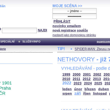
MOJE SCÉNA >>
tián
PŘIHLÁSIT
novinky emailem
NAJDI
nová registrace
soutěže
nastavit jako domovskou stránku
SPECIÁLNÍ
SLUŽBY/INFO
quantcom
TIP!
SPIDER-MAN: Zbrusu no
lerie
NETHOVORY
- již
VYHLEDÁVÁNÍ - podle d
1999
2000
2001
2002
200
2010
2011
2012
2013
201
* 1901
2022
2023
2024
2025
20
Praha
leden
únor
březen
duben
ČR
září
srpen
říjen
listopad