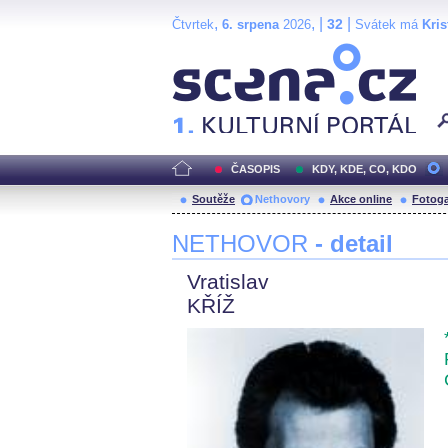
,
, |
|
32
Čtvrtek
6. srpena
2026
Svátek má
Kris
Scéna.cz
ČASOPIS
KDY, KDE, CO, KDO
Soutěže
Nethovory
Akce online
Fotoga
NETHOVOR
- detail
Vratislav
KŘÍŽ