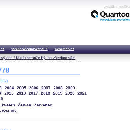
zvláštní poděk
.cz
facebook.com/ScenaCZ
webarchiv.cz
vý den / Nikdo nemůže být na všechno sám
 778
ata
3
2004
2005
2006
2007
2008
2009
4
2015
2016
2017
2018
2019
2020
2021
26
květen
červen
červenec
prosinec