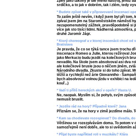
Zpěv jako takový je dle mého nástroj, jehož 
srdíčko, a to jak v dobrém, tak i zlém, tedy v
* Budete zpívat také v připravované inscenaci op
To zatím ještě nevím, i když jsem byl při tom, 
zpíval jsem jim na Staroměstském náměstí hy
nezapomenutelný zážitek, pravděpodobně si 
více jak sto tisíci lidmi. Nádherná atmosféra,
druhé Jaromír Jágr.
* Ktorý choreograf a v ktorej inscenácii chcel o
Bratislava
Je pravda, že co se týká tance jsem trochu dř
inscenace Romeo a Julie, kterou režíroval Jos
jako Merkucio budu jezdit na kolečkových bru
nevadilo. Na škole jsem absolvoval asi dva ro
ale kolečkové brusle jsou o něčem jiném, zvl
Národního divadla. Zkuste si do toho zpívat. Mu
těžší a rychlejší než árie Giovanniho - Šampa
bych absolvoval volnou jízdu v exhibici na led
kouř...)
* Vadí ti příliš hereckých akcí v opeře? Vlasta U.
Ne, naopak. Myslím si, že pohyb, svým způso
nemusít bruslit.
* Jezdíte rád na hory? Případně které? Jana
Přiznám se, že na hory v zimě jezdíme málo. To
* Kam sa chodievate rozospievať? Do divadla, do 
Většinou se rozezpívávám doma. To potom v di
samozřejmě není dobře, ale to si uvědomím a
* Přijal byste například roli v muzikálu? Klára