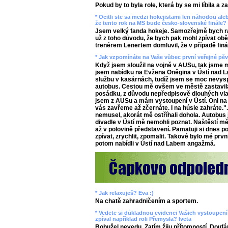
Pokud by to byla role, která by se mi líbila a z
* Ocitli ste sa medzi hokejistami len náhodou aleb
že tento rok na MS bude česko-slovenské finále? 
Jsem velký fanda hokeje. Samozřejmě bych rád
už z toho důvodu, že bych pak mohl zpívat ob
trenérem Lenertem domluvil, že v případě finál
* Jak vzpomínáte na Vaše vůbec první veřejné pě
Když jsem sloužil na vojně v AUSu, tak jsme m
jsem nabídku na Evžena Oněgina v Ústí nad L
službu v kasárnách, tudíž jsem se moc nevysp
autobus. Cestou mě ovšem ve městě zastavila
posádku, z důvodu nepředpisově dlouhých vlas
jsem z AUSu a mám vystoupení v Ústí. Oni na
vás zavřeme až zčernáte. I na húsle zahráte.".
nemusel, akorát mě ostříhali dohola. Autobus j
divadle v Ústí mě nemohli poznat. Naštěstí mě
až v polovině představení. Pamatuji si dnes p
zpívat, zrychlit, zpomalit. Takové bylo mé prvn
potom nabídli v Ústí nad Labem angažmá.
* Jak relaxuješ? Eva :)
Na chatě zahradničením a sportem.
* Vedete si důkladnou evidenci Vašich vystoupení v
zpíval například roli Přemysla? Iveta
Bohužel nevedu. Zatím žiju přítomností. Doufá