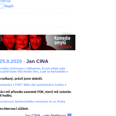
jména
Najdi
reklama
25.8.2020 -
Jan CINA
ového rozhovoru a děkujeme, že jste přijal naše
bo ještě bude Váš dnešní den, a jak se kamarádíte s
ozlítaný. právě jsem doletěl.
spolupráci s FOK? Máte rád symfonickou hudbu a
áci mě přivedlo samotné FOK, které mě oslovilo.
i hudbu.
ít na koncert Symfonického orchestru hl. m. Prahy
dechberoucí zážitek.
Jan CINA - celý NetHovor