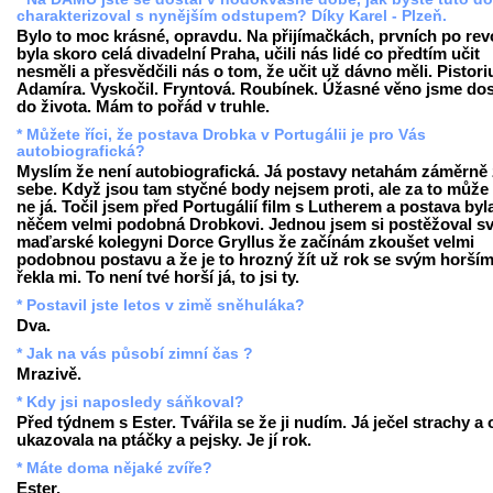
charakterizoval s nynějším odstupem? Díky Karel - Plzeň.
Bylo to moc krásné, opravdu. Na přijímačkách, prvních po revo
byla skoro celá divadelní Praha, učili nás lidé co předtím učit
nesměli a přesvědčili nás o tom, že učit už dávno měli. Pistori
Adamíra. Vyskočil. Fryntová. Roubínek. Úžasné věno jsme dos
do života. Mám to pořád v truhle.
* Můžete říci, že postava Drobka v Portugálii je pro Vás
autobiografická?
Myslím že není autobiografická. Já postavy netahám záměrně
sebe. Když jsou tam styčné body nejsem proti, ale za to může 
ne já. Točil jsem před Portugálií film s Lutherem a postava byl
něčem velmi podobná Drobkovi. Jednou jsem si postěžoval s
maďarské kolegyni Dorce Gryllus že začínám zkoušet velmi
podobnou postavu a že je to hrozný žít už rok se svým horším 
řekla mi. To není tvé horší já, to jsi ty.
* Postavil jste letos v zimě sněhuláka?
Dva.
* Jak na vás působí zimní čas ?
Mrazivě.
* Kdy jsi naposledy sáňkoval?
Před týdnem s Ester. Tvářila se že ji nudím. Já ječel strachy a
ukazovala na ptáčky a pejsky. Je jí rok.
* Máte doma nějaké zvíře?
Ester.