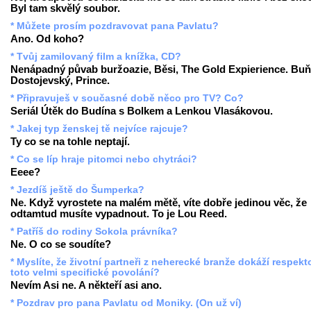
Byl tam skvělý soubor.
* Můžete prosím pozdravovat pana Pavlatu?
Ano. Od koho?
* Tvůj zamilovaný film a knížka, CD?
Nenápadný půvab buržoazie, Běsi, The Gold Expierience. Buň
Dostojevský, Prince.
* Připravuješ v současné době něco pro TV? Co?
Seriál Útěk do Budína s Bolkem a Lenkou Vlasákovou.
* Jakej typ ženskej tě nejvíce rajcuje?
Ty co se na tohle neptají.
* Co se líp hraje pitomci nebo chytráci?
Eeee?
* Jezdíš ještě do Šumperka?
Ne. Když vyrostete na malém mětě, víte dobře jedinou věc, že
odtamtud musíte vypadnout. To je Lou Reed.
* Patříš do rodiny Sokola právníka?
Ne. O co se soudíte?
* Myslíte, že životní partneři z neherecké branže dokáží respekt
toto velmi specifické povolání?
Nevím Asi ne. A někteří asi ano.
* Pozdrav pro pana Pavlatu od Moniky. (On už ví)