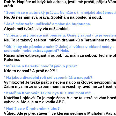
Dobře. Napište mi když tak adresu, jestli mě praští, přijdu Vám
vrátit.
* Soudím se o autorský práva... Nemáte s tím nějaké zkušenost
Ne. Já neznám svá práva. Spoléhám na poslední soud.
* Jaké máte vaše umělecké ambice do budoucna.
Abych měl tvůrčí síly víc než ambicí.
* V březnu prý budete mít premiéru. Osiřelý západ - to je weste
Ne. To je takový sešlost Irských dramatiků s Tarantinem na div
* Oblíkl by sis pánskou sukni? Jakej si vůbec v oblasti módy -
racionální nebo extravagantní? Hela.
Racionálně extravagantní odbobí už mám za sebou. Teď mě ob
Kateřina.
* Můžeme o herectví hovořit jako o práci?
Kdo to napsal? A proč ne??!!
* Na jakou divadelní roli rád vzpomínáš a naopak?
Vy filozofe! Je těžké psát o něčem na co si člověk nevzpomíná
Zatím myslím že si vzpomínám na všechny, uvidíme za třicet le
* Kateřina Kornová? Tak to bys tu sukni mohl mít...
Kateřina Lojdová. To je moje žena. Ale ne ta která se vám hne
vybavila. Moje je ta z divadla ABC.
* Nudíš se v Činoherním klubu?
Vůbec. Ale je představení, ve kterém sedíme s Michalem Pavla