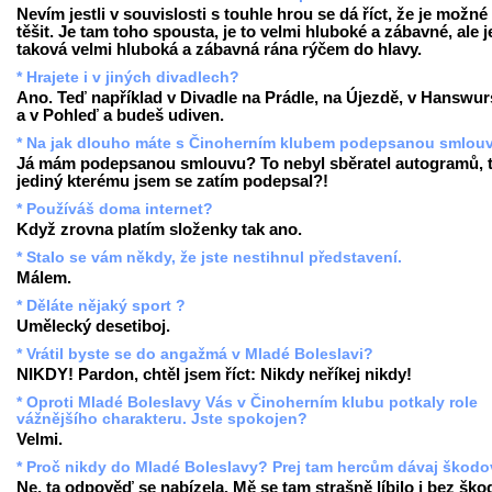
Nevím jestli v souvislosti s touhle hrou se dá říct, že je možné
těšit. Je tam toho spousta, je to velmi hluboké a zábavné, ale j
taková velmi hluboká a zábavná rána rýčem do hlavy.
* Hrajete i v jiných divadlech?
Ano. Teď například v Divadle na Prádle, na Újezdě, v Hanswur
a v Pohleď a budeš udiven.
* Na jak dlouho máte s Činoherním klubem podepsanou smlou
Já mám podepsanou smlouvu? To nebyl sběratel autogramů, 
jediný kterému jsem se zatím podepsal?!
* Používáš doma internet?
Když zrovna platím složenky tak ano.
* Stalo se vám někdy, že jste nestihnul představení.
Málem.
* Děláte nějaký sport ?
Umělecký desetiboj.
* Vrátil byste se do angažmá v Mladé Boleslavi?
NIKDY! Pardon, chtěl jsem říct: Nikdy neříkej nikdy!
* Oproti Mladé Boleslavy Vás v Činoherním klubu potkaly role
vážnějšího charakteru. Jste spokojen?
Velmi.
* Proč nikdy do Mladé Boleslavy? Prej tam hercům dávaj škodov
Ne, ta odpověď se nabízela. Mě se tam strašně líbilo i bez ško