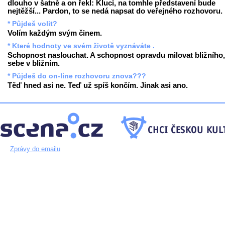
dlouho v šatně a on řekl: Kluci, na tomhle představení bude
nejtěžší... Pardon, to se nedá napsat do veřejného rozhovoru.
* Půjdeš volit?
Volím každým svým činem.
* Které hodnoty ve svém životě vyznáváte .
Schopnost naslouchat. A schopnost opravdu milovat bližního,
sebe v bližním.
* Půjdeš do on-line rozhovoru znova???
Těď hned asi ne. Teď už spíš končím. Jinak asi ano.
Zprávy do emailu