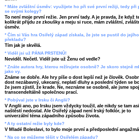
* Máte zvláštní úsměv: využijete ho při své první režiji, tedy při 
se svými kolegy?
To není moje první režie. Jen první tady. A je pravda, že když 
kolikrát přijdu ze zkoušky a meju si ruce, mám zvláštní, zvlášt
úsměv.
* Čím si Vás hra Osiřelý západ získala, že jste se pustil do jejího
překladu?
Tím jak je skvělá.
* Viděl jsi už PÁNA PRSTENŮ!
Neviděl. Nečetl. Viděl jste už Ženu od vedle?
* Znáte autora hry, kterou režírujete osobně? Je skoro stejně m
jako vy.
Známe se dobře. Ale hry píše o dost lepší než je člověk. Osobn
dost nezábavný, ukecaný, neplatí dluhy a poslední týden se bo
že jsem zjistil, že krade. Ne, neznáme se osobně, ale jsme spo
transcendeltálně společnou prací.
* Pobýval jste v Irsku či Anglii?
V Anglii ano, po Irsku jsem vždycky toužil, ale nikdy se tam as
naštěstí nedostal. Ale Osiřelý západ není Irský folklór, je to
univerzální téma západního způsobu života.
* A ty ostatní režie byly kde?
V Mladé Boleslavi, to bylo moje první a předposlední angažmá
* Na co se můžeme těšit v Osiřelém západu?