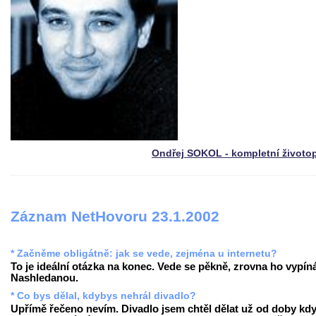
Ondřej SOKOL - kompletní životo
Záznam NetHovoru 23.1.2002
* Začněme obligátně: jak se vede, zejména u internetu?
To je ideální otázka na konec. Vede se pěkně, zrovna ho vypín
Nashledanou.
* Co bys dělal, kdybys nehrál divadlo?
Upřímě řečeno nevím. Divadlo jsem chtěl dělat už od doby kd