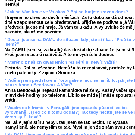
netrápí.
* Jak se Vám hraje ve Vojckovi? Prý ho hrajete zrovna dnes?
Hrajeme ho dnes po devíti měsících. Za tu dobu se dá odnosit 
dítě a zapomenout celé představení. přijďte se podívat a já V
předvedu jak se mi hraje. Já vám to ukážu. A vy uvidíte že mě 
neznáte, ale až mě poznáte...
* Dostal jste se na DAMU do situace, kdy jste si říkal: "Proč tu 
jsem?"
Na DAMU jsem se za krátký čas dostal do situace že jsem si ří
Proč jsem vlastně na Světě. A to mi vydrželo dodnes.
* Kterého z našich divadelních režisérů si nejvíc vážíš?
Pistoria. Dal mi všechno. Nemůžu to rozepisovat, protože by t
znělo pateticky. Z žijících Smočka.
* Viděla jsem představení Portugálie a moc se mi líbilo, jak jste 
páru s Annou Bendovou. A Vám?
Anna Bendová je nejlepší kamarádka né ženy. Každý večer sp
mluví dvě hodiny po telefonu. Líbilo se mi že jí může spoustu 
vrátit.
* Vracím se k trémě - v Portugálii jste opravdu působil velice
vyrovnaně... (Teď co k tomu dodat?) Tak tedy necítil jste se ve 
Veroniky Žilkové?
Ne. Já v jejím stínu nebyl, tak jsem se tak necítil. To vypadá
namyšleně, ale nemyslím to tak. Myslím jen že znám svou cen
* Na DAMU jste se dostal v hodokvasné době, jak byste tuto d