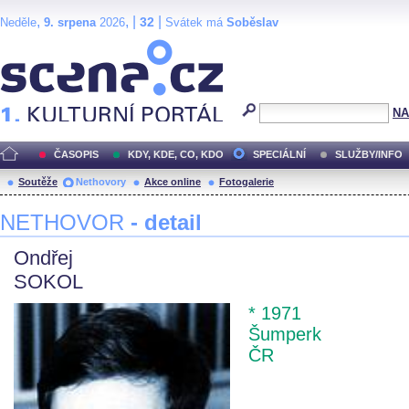
,
, |
|
32
Neděle
9. srpena
2026
Svátek má
Soběslav
Scéna.cz
NA
ČASOPIS
KDY, KDE, CO, KDO
SPECIÁLNÍ
SLUŽBY/INFO
Soutěže
Nethovory
Akce online
Fotogalerie
NETHOVOR
- detail
Ondřej
SOKOL
* 1971
Šumperk
ČR