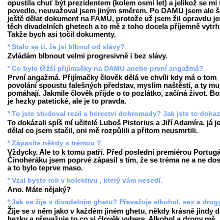
opustila chuť být prezidentem (kolem osmi let) a jelikož se mi 
povedlo, neuvažoval jsem jiným směrem. Po DAMU jsem ale š
ještě dělat dokument na FAMU, protože už jsem žil opravdu je
těch divadelních ghetech a to mě z toho docela příjemně vytrh
Takže bych asi točil dokumenty.
* Stalo se ti, že jsi blbnul od slávy?
Zvládám blbnout velmi progresivně i bez slávy.
* Co bylo těžší přijímačky na DAMU anebo první angažmá?
První angažmá. Přijímačky člověk dělá ve chvíli kdy má o tom
povolání spoustu falešných představ, myslím naštěstí, a ty mu
pomáhají. Jakmile člověk přijde o to pozlátko, začíná život. Bo
je hezky patetické, ale je to pravda.
* To jste studoval rezii a herectvi dohromady? Jak jste to doka
To dokázali spíš mí učitelé Luboš Pistorius a Jiří Adamíra, já j
dělal co jsem stačil, oni mě rozpůlili a přitom neusmrtili.
* Zápasíte někdy s trémou ?
Vždycky. Ale to k tomu patří. Před poslední premiérou Portugá
Činoheráku jsem poprvé zápasil s tím, že se tréma ne a ne dos
a to bylo teprve maso.
* Vzal byste roli v kolektivu , který vám nesedí.
Ano. Máte nějaký?
* Jak se žije v divadelním ghetu? Převažuje alkohol, sex a drog
Žije se v něm jako v každém jiném ghetu, někdy krásně jindy 
hezky a převažuje to co si člověk vybere. Alkohol a drogy mě