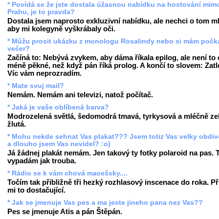
* Povídá se že jste dostala úžasnou nabídku na hostování mim
Prahu, je to pravda?
Dostala jsem naprosto exkluzivní nabídku, ale nechci o tom ml
aby mi kolegyně vyškrábaly oči.
* Můžu prosit ukázku z monologu Rosalindy nebo si mám počk
večer?
Začíná to: Nebývá zvykem, aby dáma říkala epilog, ale není to 
méně pěkné, než když pán říká prolog. A končí to slovem: Zatle
Víc vám neprozradím.
* Mate svuj mail?
Nemám. Nemám ani televizi, natož počítač.
* Jaká je vaše oblíbená barva?
Modrozelená světlá, šedomodrá tmavá, tyrkysová a mléčně ze
žlutá.
* Mohu nekde sehnat Vas plakat??? Jsem totiz Vas velky obdiv
a dlouho jsem Vas nevidel? :o)
Já žádnej plakát nemám. Jen takový ty fotky polaroid na pas.
vypadám jak trouba.
* Rádio se k vám chová macešsky....
Točím tak přibližně tři hezký rozhlasový inscenace do roka. Př
mi to dostačující.
* Jak se jmenuje Vas pes a ma jeste jineho pana nez Vas??
Pes se jmenuje Atis a pán Štěpán.