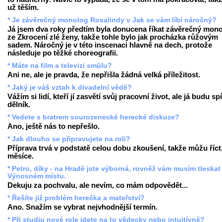
už těším.
* Je závěrečný monolog Rosalindy v Jak se vám líbí náročný?
Já jsem dva roky předtím byla donucena říkat závěrečný mon
ze Zkrocení zlé ženy, takže tohle bylo jak procházka růžovým
sadem. Náročný je v této inscenaci hlavně na dech, protože
následuje po těžké choreografii.
* Máte na film a televizi smůlu?
Ani ne, ale je pravda, že nepřišla žádná velká příležitost.
* Jaký je váš vztah k divadelní vědě?
Vážím si lidí, kteří jí zasvětí svůj pracovní život, ale já budu sp
dělník.
* Vedete s bratrem sourozenecké herecké diskuze?
Ano, ještě nás to nepřešlo.
* Jak dlouho se připravujete na roli?
Příprava trvá v podstatě celou dobu zkoušení, takže můžu říct, 
měsíce.
* Petro, díky - na Hradě jste výborná, rovněž vám musím tleskat
Výnosném místu.
Dekuju za pochvalu, ale nevím, co mám odpovědět...
* Řešíte již problém herečka a mateřství?
Ano. Snažím se vybrat nejvhodnější termín.
* Při studiu nové role jdete na to vědecky nebo intuitívně?