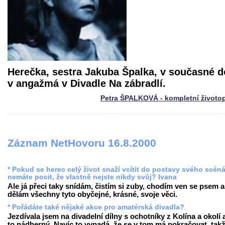
Herečka, sestra Jakuba Špalka, v současné 
v angažmá v Divadle Na zábradlí.
Petra ŠPALKOVÁ - kompletní životo
Záznam NetHovoru 16.8.2000
* Pokud se herec celý život snaží vcítit do postavy svého scéná
nemáte pocit, že vlastně nejste nikdy svůj? Ivana
Ale já přeci taky snídám, čistím si zuby, chodím ven se psem a
dělám všechny tyto obyčejné, krásné, svoje věci.
* Pořádáte také nějaké akce pro amatérská divadla?
Jezdívala jsem na divadelní dílny s ochotníky z Kolína a okolí 
to nádherný. Navíc to vypadá, že se v tom má pokračovat, tak