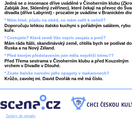
Jedná se o inscenace dříve uváděné v Činoherním klubu (Zkro
Zabiják Joe, Skleněný zvěřinec), které čekají na převoz do Šv
divadla (dříve Labyrint) - prozatim je uvádíme v Branickém div
* Mám hlad, půjdu na oběd, co mám vařit k večeři?
Doporučuju lehkou italsko kuchyni s pořádným salátem, rybu
kuře.
* Cestujete? Která země Vás nejvíc zaujala a proč?
Mám ráda Itálii, skandinávský země, chtěla bych se podívat do
Ruska a na Nový Zéland.
* Před kterým představením jste měla největší trému??
Před Třema sestrama v Činoherním klubu a před Kouzelným
vrchem v Divadle v Dlouhé.
* Znate Italske narodni jidlo spagety v makaronech?
Krůžo, zavolej mi. David Dvořák na mě má číslo.
Zprávy do emailu