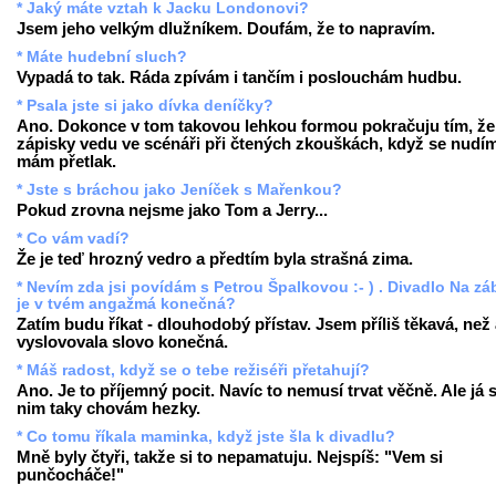
* Jaký máte vztah k Jacku Londonovi?
Jsem jeho velkým dlužníkem. Doufám, že to napravím.
* Máte hudební sluch?
Vypadá to tak. Ráda zpívám i tančím i poslouchám hudbu.
* Psala jste si jako dívka deníčky?
Ano. Dokonce v tom takovou lehkou formou pokračuju tím, že 
zápisky vedu ve scénáři při čtených zkouškách, když se nudí
mám přetlak.
* Jste s bráchou jako Jeníček s Mařenkou?
Pokud zrovna nejsme jako Tom a Jerry...
* Co vám vadí?
Že je teď hrozný vedro a předtím byla strašná zima.
* Nevím zda jsi povídám s Petrou Špalkovou :- ) . Divadlo Na zá
je v tvém angažmá konečná?
Zatím budu říkat - dlouhodobý přístav. Jsem příliš těkavá, než
vyslovovala slovo konečná.
* Máš radost, když se o tebe režiséři přetahují?
Ano. Je to příjemný pocit. Navíc to nemusí trvat věčně. Ale já 
nim taky chovám hezky.
* Co tomu říkala maminka, když jste šla k divadlu?
Mně byly čtyři, takže si to nepamatuju. Nejspíš: "Vem si
punčocháče!"