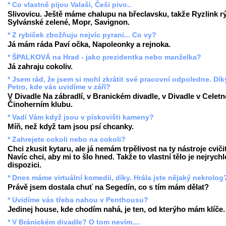
* Co vlastně pijou Valaši, Češi pivo..
Slivovicu. Ještě máme chalupu na břeclavsku, takže Ryzlink r
Sylvánské zelené, Mopr, Savignon.
* Z rybiček zbožňuju nejvíc pyrani... Co vy?
Já mám ráda Paví očka, Napoleonky a rejnoka.
* ŠPALKOVÁ na Hrad - jako prezidentka nebo manželka?
Já zahraju cokoliv.
* Jsem rád, že jsem si mohl zkrátit své pracovní odpoledne. Dík
Petro, kde vás uvidíme v září?
V Divadle Na zábradlí, v Branickém divadle, v Divadle v Celetn
Činoherním klubu.
* Vadí Vám když jsou v pískovišti kameny?
Míň, než když tam jsou psí chcanky.
* Zahrejete cokoli nebo na cokoli?
Chci zkusit kytaru, ale já nemám trpělivost na ty nástroje cvičit
Navíc chci, aby mi to šlo hned. Takže to vlastní tělo je nejrychle
dispozici.
* Dnes máme virtuální komedii, díky. Hrála jste nějaký nekrolog
Právě jsem dostala chuť na Segedín, co s tím mám dělat?
* Uvidíme vás třeba nahou v Penthousu?
Jedinej house, kde chodím nahá, je ten, od kterýho mám klíče.
* V Bránickém divadle? O tom nevím....