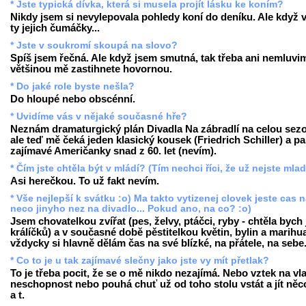
* Jste typická dívka, která si musela projít lásku ke koním?
Nikdy jsem si nevylepovala pohledy koní do deníku. Ale když 
ty jejich čumáčky...
* Jste v soukromí skoupá na slovo?
Spíš jsem řečná. Ale když jsem smutná, tak třeba ani nemluvim
většinou mě zastihnete hovornou.
* Do jaké role byste nešla?
Do hloupé nebo obscénní.
* Uvidíme vás v nějaké současné hře?
Neznám dramaturgický plán Divadla Na zábradlí na celou sez
ale teď mě čeká jeden klasický kousek (Friedrich Schiller) a pa
zajímavé Američanky snad z 60. let (nevím).
* Čím jste chtěla být v mládí? (Tím nechci říci, že už nejste mlad
Asi herečkou. To už fakt nevím.
* Vše nejlepší k svátku :o) Ma takto vytizenej clovek jeste cas 
neco jinyho nez na divadlo... Pokud ano, na co? :o)
Jsem chovatelkou zvířat (pes, želvy, ptáčci, ryby - chtěla bych j
králíčků) a v současné době pěstitelkou květin, bylin a marihu
vždycky si hlavně dělám čas na své blízké, na přátele, na sebe.
* Co to je u tak zajímavé slečny jako jste vy mít přetlak?
To je třeba pocit, že se o mě nikdo nezajímá. Nebo vztek na vla
neschopnost nebo pouhá chuť už od toho stolu vstát a jít něco
a t.