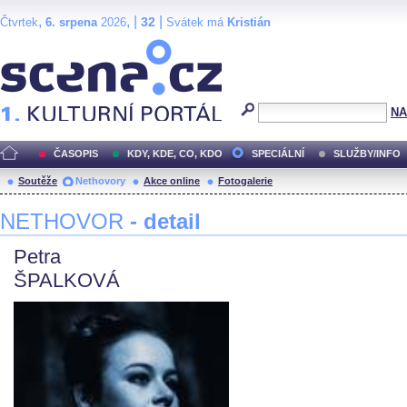
,
, |
|
32
Čtvrtek
6. srpena
2026
Svátek má
Kristián
Scéna.cz
NA
ČASOPIS
KDY, KDE, CO, KDO
SPECIÁLNÍ
SLUŽBY/INFO
Soutěže
Nethovory
Akce online
Fotogalerie
NETHOVOR
- detail
Petra
ŠPALKOVÁ