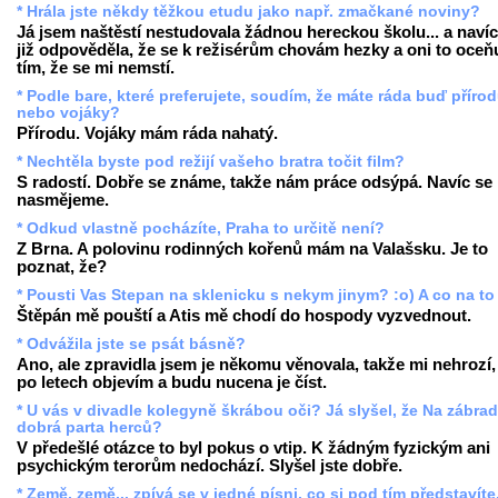
* Hrála jste někdy těžkou etudu jako např. zmačkané noviny?
Já jsem naštěstí nestudovala žádnou hereckou školu... a naví
již odpověděla, že se k režisérům chovám hezky a oni to oceňu
tím, že se mi nemstí.
* Podle bare, které preferujete, soudím, že máte ráda buď příro
nebo vojáky?
Přírodu. Vojáky mám ráda nahatý.
* Nechtěla byste pod režijí vašeho bratra točit film?
S radostí. Dobře se známe, takže nám práce odsýpá. Navíc se
nasmějeme.
* Odkud vlastně pocházíte, Praha to určitě není?
Z Brna. A polovinu rodinných kořenů mám na Valašsku. Je to
poznat, že?
* Pousti Vas Stepan na sklenicku s nekym jinym? :o) A co na to
Štěpán mě pouští a Atis mě chodí do hospody vyzvednout.
* Odvážila jste se psát básně?
Ano, ale zpravidla jsem je někomu věnovala, takže mi nehrozí, 
po letech objevím a budu nucena je číst.
* U vás v divadle kolegyně škrábou oči? Já slyšel, že Na zábradl
dobrá parta herců?
V předešlé otázce to byl pokus o vtip. K žádným fyzickým ani
psychickým terorům nedochází. Slyšel jste dobře.
* Země, země... zpívá se v jedné písni, co si pod tím představíte.