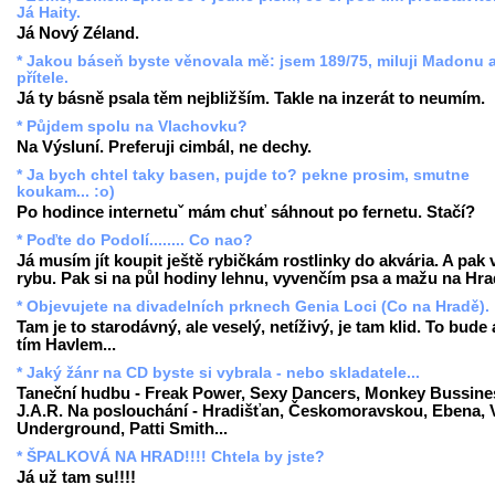
Já Haity.
Já Nový Zéland.
* Jakou báseň byste věnovala mě: jsem 189/75, miluji Madonu
přítele.
Já ty básně psala těm nejbližším. Takle na inzerát to neumím.
* Půjdem spolu na Vlachovku?
Na Výsluní. Preferuji cimbál, ne dechy.
* Ja bych chtel taky basen, pujde to? pekne prosim, smutne
koukam... :o)
Po hodince internetuˇ mám chuť sáhnout po fernetu. Stačí?
* Poďte do Podolí........ Co nao?
Já musím jít koupit ještě rybičkám rostlinky do akvária. A pak 
rybu. Pak si na půl hodiny lehnu, vyvenčím psa a mažu na Hra
* Objevujete na divadelních prknech Genia Loci (Co na Hradě).
Tam je to starodávný, ale veselý, netíživý, je tam klid. To bude 
tím Havlem...
* Jaký žánr na CD byste si vybrala - nebo skladatele...
Taneční hudbu - Freak Power, Sexy Dancers, Monkey Bussine
J.A.R. Na poslouchání - Hradišťan, Českomoravskou, Ebena, 
Underground, Patti Smith...
* ŠPALKOVÁ NA HRAD!!!! Chtela by jste?
Já už tam su!!!!