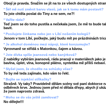
Obojí je pravda. Snažím se jít na to ze všech dostupných stran
* Šéf mě nutí změnit barvu vlasů, jak se k tomu mám postavit?
To jste chtěla poslat do Tiny a ne sem, ne?!
* Vaříte ráda?
Teď jsem se do toho pustila a nečekala jsem, že mě to bude ta
bavit.
* Posilujete činkama nebo jen v Líbí nošením kolegů?
Jenom v tom Líbí, počkejte, jaký budu mít po prázdninách tric
* Je alkohol doménou mezi nápoji, které konzumujte?
Vyrovnaně se střídá s Matonkou, čajem a kávou.
* Jste dívka spíše jeansová nebo kanýrková?
Z nabídky vybírám jeansová, ráda pracuji v materiálech jako je
bavlna, úplet, vlna, konopné plátno, syntetika mě příliš nebaví.
* Slyšel jsem, že chodíte na schůzky včas?
To by mě teda zajímalo, kdo vám to řekl.
* Bojíte se injekční stříkačky?
Strašně. Vy taky? Pravidelně dělám scény své paní doktorce n
odběrech krve. Jednou jsem před ní dělala dřepy, abych jí uká
že jsem naprosto zdravá.
* Mohu se do vás ještě zamilovat?
No dělejte!!!