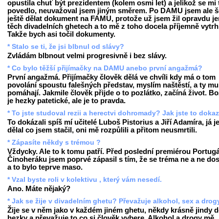
opustila chuť být prezidentem (kolem osmi let) a jelikož se mi 
povedlo, neuvažoval jsem jiným směrem. Po DAMU jsem ale š
ještě dělat dokument na FAMU, protože už jsem žil opravdu je
těch divadelních ghetech a to mě z toho docela příjemně vytrh
Takže bych asi točil dokumenty.
* Stalo se ti, že jsi blbnul od slávy?
Zvládám blbnout velmi progresivně i bez slávy.
* Co bylo těžší přijímačky na DAMU anebo první angažmá?
První angažmá. Přijímačky člověk dělá ve chvíli kdy má o tom
povolání spoustu falešných představ, myslím naštěstí, a ty mu
pomáhají. Jakmile člověk přijde o to pozlátko, začíná život. Bo
je hezky patetické, ale je to pravda.
* To jste studoval rezii a herectvi dohromady? Jak jste to doka
To dokázali spíš mí učitelé Luboš Pistorius a Jiří Adamíra, já j
dělal co jsem stačil, oni mě rozpůlili a přitom neusmrtili.
* Zápasíte někdy s trémou ?
Vždycky. Ale to k tomu patří. Před poslední premiérou Portugá
Činoheráku jsem poprvé zápasil s tím, že se tréma ne a ne dos
a to bylo teprve maso.
* Vzal byste roli v kolektivu , který vám nesedí.
Ano. Máte nějaký?
* Jak se žije v divadelním ghetu? Převažuje alkohol, sex a drog
Žije se v něm jako v každém jiném ghetu, někdy krásně jindy 
hezky a převažuje to co si člověk vybere. Alkohol a drogy mě