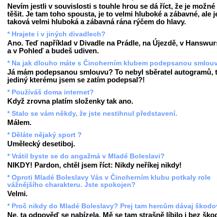
Nevím jestli v souvislosti s touhle hrou se dá říct, že je možné
těšit. Je tam toho spousta, je to velmi hluboké a zábavné, ale j
taková velmi hluboká a zábavná rána rýčem do hlavy.
* Hrajete i v jiných divadlech?
Ano. Teď například v Divadle na Prádle, na Újezdě, v Hanswur
a v Pohleď a budeš udiven.
* Na jak dlouho máte s Činoherním klubem podepsanou smlou
Já mám podepsanou smlouvu? To nebyl sběratel autogramů, 
jediný kterému jsem se zatím podepsal?!
* Používáš doma internet?
Když zrovna platím složenky tak ano.
* Stalo se vám někdy, že jste nestihnul představení.
Málem.
* Děláte nějaký sport ?
Umělecký desetiboj.
* Vrátil byste se do angažmá v Mladé Boleslavi?
NIKDY! Pardon, chtěl jsem říct: Nikdy neříkej nikdy!
* Oproti Mladé Boleslavy Vás v Činoherním klubu potkaly role
vážnějšího charakteru. Jste spokojen?
Velmi.
* Proč nikdy do Mladé Boleslavy? Prej tam hercům dávaj škodov
Ne, ta odpověď se nabízela. Mě se tam strašně líbilo i bez ško