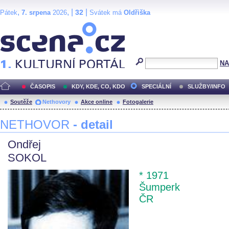
,
, |
|
32
Pátek
7. srpena
2026
Svátek má
Oldřiška
Scéna.cz
NA
ČASOPIS
KDY, KDE, CO, KDO
SPECIÁLNÍ
SLUŽBY/INFO
Soutěže
Nethovory
Akce online
Fotogalerie
NETHOVOR
- detail
Ondřej
SOKOL
* 1971
Šumperk
ČR