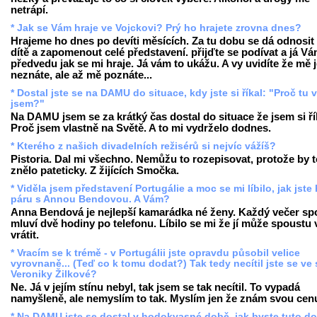
netrápí.
* Jak se Vám hraje ve Vojckovi? Prý ho hrajete zrovna dnes?
Hrajeme ho dnes po devíti měsících. Za tu dobu se dá odnosit 
dítě a zapomenout celé představení. přijďte se podívat a já V
předvedu jak se mi hraje. Já vám to ukážu. A vy uvidíte že mě 
neznáte, ale až mě poznáte...
* Dostal jste se na DAMU do situace, kdy jste si říkal: "Proč tu 
jsem?"
Na DAMU jsem se za krátký čas dostal do situace že jsem si ří
Proč jsem vlastně na Světě. A to mi vydrželo dodnes.
* Kterého z našich divadelních režisérů si nejvíc vážíš?
Pistoria. Dal mi všechno. Nemůžu to rozepisovat, protože by t
znělo pateticky. Z žijících Smočka.
* Viděla jsem představení Portugálie a moc se mi líbilo, jak jste 
páru s Annou Bendovou. A Vám?
Anna Bendová je nejlepší kamarádka né ženy. Každý večer sp
mluví dvě hodiny po telefonu. Líbilo se mi že jí může spoustu 
vrátit.
* Vracím se k trémě - v Portugálii jste opravdu působil velice
vyrovnaně... (Teď co k tomu dodat?) Tak tedy necítil jste se ve 
Veroniky Žilkové?
Ne. Já v jejím stínu nebyl, tak jsem se tak necítil. To vypadá
namyšleně, ale nemyslím to tak. Myslím jen že znám svou cen
* Na DAMU jste se dostal v hodokvasné době, jak byste tuto d