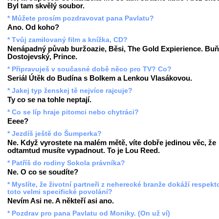
Byl tam skvělý soubor.
* Můžete prosím pozdravovat pana Pavlatu?
Ano. Od koho?
* Tvůj zamilovaný film a knížka, CD?
Nenápadný půvab buržoazie, Běsi, The Gold Expierience. Buň
Dostojevský, Prince.
* Připravuješ v současné době něco pro TV? Co?
Seriál Útěk do Budína s Bolkem a Lenkou Vlasákovou.
* Jakej typ ženskej tě nejvíce rajcuje?
Ty co se na tohle neptají.
* Co se líp hraje pitomci nebo chytráci?
Eeee?
* Jezdíš ještě do Šumperka?
Ne. Když vyrostete na malém mětě, víte dobře jedinou věc, že
odtamtud musíte vypadnout. To je Lou Reed.
* Patříš do rodiny Sokola právníka?
Ne. O co se soudíte?
* Myslíte, že životní partneři z neherecké branže dokáží respekt
toto velmi specifické povolání?
Nevím Asi ne. A někteří asi ano.
* Pozdrav pro pana Pavlatu od Moniky. (On už ví)