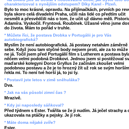
charakterizoval s nynějším odstupem? Díky Karel - Plzeň.
Bylo to moc krásné, opravdu. Na přijímačkách, prvních po revo
byla skoro celá divadelní Praha, učili nás lidé co předtím učit
nesměli a přesvědčili nás o tom, že učit už dávno měli. Pistori
Adamíra. Vyskočil. Fryntová. Roubínek. Úžasné věno jsme dos
do života. Mám to pořád v truhle.
* Můžete říci, že postava Drobka v Portugálii je pro Vás
autobiografická?
Myslím že není autobiografická. Já postavy netahám záměrně
sebe. Když jsou tam styčné body nejsem proti, ale za to může 
ne já. Točil jsem před Portugálií film s Lutherem a postava byl
něčem velmi podobná Drobkovi. Jednou jsem si postěžoval s
maďarské kolegyni Dorce Gryllus že začínám zkoušet velmi
podobnou postavu a že je to hrozný žít už rok se svým horším 
řekla mi. To není tvé horší já, to jsi ty.
* Postavil jste letos v zimě sněhuláka?
Dva.
* Jak na vás působí zimní čas ?
Mrazivě.
* Kdy jsi naposledy sáňkoval?
Před týdnem s Ester. Tvářila se že ji nudím. Já ječel strachy a
ukazovala na ptáčky a pejsky. Je jí rok.
* Máte doma nějaké zvíře?
Ester.