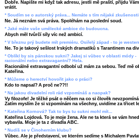
Dobře. Napište mi když tak adresu, jestli mě praští, přijdu Vám
vrátit.
* Soudím se o autorský práva... Nemáte s tím nějaké zkušenost
Ne. Já neznám svá práva. Spoléhám na poslední soud.
* Jaké máte vaše umělecké ambice do budoucna.
Abych měl tvůrčí síly víc než ambicí.
* V březnu prý budete mít premiéru. Osiřelý západ - to je weste
Ne. To je takový sešlost Irských dramatiků s Tarantinem na div
* Oblíkl by sis pánskou sukni? Jakej si vůbec v oblasti módy -
racionální nebo extravagantní? Hela.
Racionálně extravagantní odbobí už mám za sebou. Teď mě ob
Kateřina.
* Můžeme o herectví hovořit jako o práci?
Kdo to napsal? A proč ne??!!
* Na jakou divadelní roli rád vzpomínáš a naopak?
Vy filozofe! Je těžké psát o něčem na co si člověk nevzpomíná
Zatím myslím že si vzpomínám na všechny, uvidíme za třicet le
* Kateřina Kornová? Tak to bys tu sukni mohl mít...
Kateřina Lojdová. To je moje žena. Ale ne ta která se vám hne
vybavila. Moje je ta z divadla ABC.
* Nudíš se v Činoherním klubu?
Vůbec. Ale je představení, ve kterém sedíme s Michalem Pavla