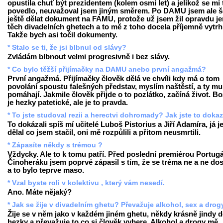
opustila chuť být prezidentem (kolem osmi let) a jelikož se mi 
povedlo, neuvažoval jsem jiným směrem. Po DAMU jsem ale š
ještě dělat dokument na FAMU, protože už jsem žil opravdu je
těch divadelních ghetech a to mě z toho docela příjemně vytrh
Takže bych asi točil dokumenty.
* Stalo se ti, že jsi blbnul od slávy?
Zvládám blbnout velmi progresivně i bez slávy.
* Co bylo těžší přijímačky na DAMU anebo první angažmá?
První angažmá. Přijímačky člověk dělá ve chvíli kdy má o tom
povolání spoustu falešných představ, myslím naštěstí, a ty mu
pomáhají. Jakmile člověk přijde o to pozlátko, začíná život. Bo
je hezky patetické, ale je to pravda.
* To jste studoval rezii a herectvi dohromady? Jak jste to doka
To dokázali spíš mí učitelé Luboš Pistorius a Jiří Adamíra, já j
dělal co jsem stačil, oni mě rozpůlili a přitom neusmrtili.
* Zápasíte někdy s trémou ?
Vždycky. Ale to k tomu patří. Před poslední premiérou Portugá
Činoheráku jsem poprvé zápasil s tím, že se tréma ne a ne dos
a to bylo teprve maso.
* Vzal byste roli v kolektivu , který vám nesedí.
Ano. Máte nějaký?
* Jak se žije v divadelním ghetu? Převažuje alkohol, sex a drog
Žije se v něm jako v každém jiném ghetu, někdy krásně jindy 
hezky a převažuje to co si člověk vybere. Alkohol a drogy mě