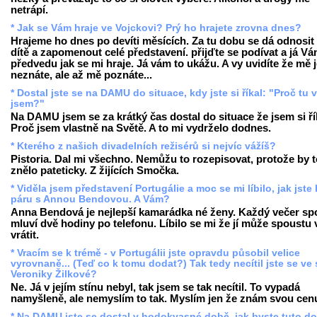
netrápí.
* Jak se Vám hraje ve Vojckovi? Prý ho hrajete zrovna dnes?
Hrajeme ho dnes po devíti měsících. Za tu dobu se dá odnosit 
dítě a zapomenout celé představení. přijďte se podívat a já V
předvedu jak se mi hraje. Já vám to ukážu. A vy uvidíte že mě 
neznáte, ale až mě poznáte...
* Dostal jste se na DAMU do situace, kdy jste si říkal: "Proč tu 
jsem?"
Na DAMU jsem se za krátký čas dostal do situace že jsem si ří
Proč jsem vlastně na Světě. A to mi vydrželo dodnes.
* Kterého z našich divadelních režisérů si nejvíc vážíš?
Pistoria. Dal mi všechno. Nemůžu to rozepisovat, protože by t
znělo pateticky. Z žijících Smočka.
* Viděla jsem představení Portugálie a moc se mi líbilo, jak jste 
páru s Annou Bendovou. A Vám?
Anna Bendová je nejlepší kamarádka né ženy. Každý večer sp
mluví dvě hodiny po telefonu. Líbilo se mi že jí může spoustu 
vrátit.
* Vracím se k trémě - v Portugálii jste opravdu působil velice
vyrovnaně... (Teď co k tomu dodat?) Tak tedy necítil jste se ve 
Veroniky Žilkové?
Ne. Já v jejím stínu nebyl, tak jsem se tak necítil. To vypadá
namyšleně, ale nemyslím to tak. Myslím jen že znám svou cen
* Na DAMU jste se dostal v hodokvasné době, jak byste tuto d