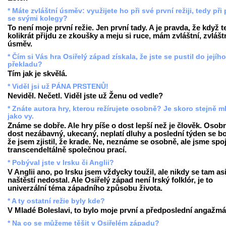
* Máte zvláštní úsměv: využijete ho při své první režiji, tedy při 
se svými kolegy?
To není moje první režie. Jen první tady. A je pravda, že když 
kolikrát přijdu ze zkoušky a meju si ruce, mám zvláštní, zvlášt
úsměv.
* Čím si Vás hra Osiřelý západ získala, že jste se pustil do jejího
překladu?
Tím jak je skvělá.
* Viděl jsi už PÁNA PRSTENŮ!
Neviděl. Nečetl. Viděl jste už Ženu od vedle?
* Znáte autora hry, kterou režírujete osobně? Je skoro stejně m
jako vy.
Známe se dobře. Ale hry píše o dost lepší než je člověk. Osobn
dost nezábavný, ukecaný, neplatí dluhy a poslední týden se bo
že jsem zjistil, že krade. Ne, neznáme se osobně, ale jsme spo
transcendeltálně společnou prací.
* Pobýval jste v Irsku či Anglii?
V Anglii ano, po Irsku jsem vždycky toužil, ale nikdy se tam as
naštěstí nedostal. Ale Osiřelý západ není Irský folklór, je to
univerzální téma západního způsobu života.
* A ty ostatní režie byly kde?
V Mladé Boleslavi, to bylo moje první a předposlední angažmá
* Na co se můžeme těšit v Osiřelém západu?