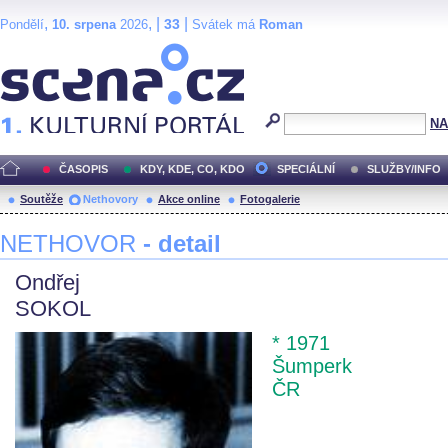
,
, |
|
33
Pondělí
10. srpena
2026
Svátek má
Roman
Scéna.cz
NA
ČASOPIS
KDY, KDE, CO, KDO
SPECIÁLNÍ
SLUŽBY/INFO
Soutěže
Nethovory
Akce online
Fotogalerie
NETHOVOR
- detail
Ondřej
SOKOL
* 1971
Šumperk
ČR