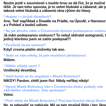
Nevím jestli v souvislosti s touhle hrou se dá říct, že je možné
těšit. Je tam toho spousta, je to velmi hluboké a zábavné, ale j
taková velmi hluboká a zábavná rána rýčem do hlavy.
* Hrajete i v jiných divadlech?
Ano. Teď například v Divadle na Prádle, na Újezdě, v Hanswur
a v Pohleď a budeš udiven.
* Na jak dlouho máte s Činoherním klubem podepsanou smlou
Já mám podepsanou smlouvu? To nebyl sběratel autogramů, 
jediný kterému jsem se zatím podepsal?!
* Používáš doma internet?
Když zrovna platím složenky tak ano.
* Stalo se vám někdy, že jste nestihnul představení.
Málem.
* Děláte nějaký sport ?
Umělecký desetiboj.
* Vrátil byste se do angažmá v Mladé Boleslavi?
NIKDY! Pardon, chtěl jsem říct: Nikdy neříkej nikdy!
* Oproti Mladé Boleslavy Vás v Činoherním klubu potkaly role
vážnějšího charakteru. Jste spokojen?
Velmi.
* Proč nikdy do Mladé Boleslavy? Prej tam hercům dávaj škodov
Ne, ta odpověď se nabízela. Mě se tam strašně líbilo i bez ško