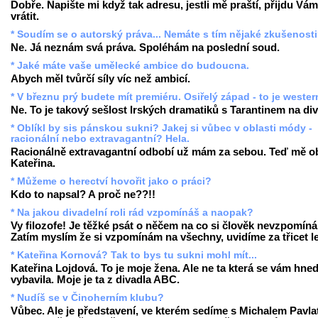
Dobře. Napište mi když tak adresu, jestli mě praští, přijdu Vám
vrátit.
* Soudím se o autorský práva... Nemáte s tím nějaké zkušenost
Ne. Já neznám svá práva. Spoléhám na poslední soud.
* Jaké máte vaše umělecké ambice do budoucna.
Abych měl tvůrčí síly víc než ambicí.
* V březnu prý budete mít premiéru. Osiřelý západ - to je weste
Ne. To je takový sešlost Irských dramatiků s Tarantinem na div
* Oblíkl by sis pánskou sukni? Jakej si vůbec v oblasti módy -
racionální nebo extravagantní? Hela.
Racionálně extravagantní odbobí už mám za sebou. Teď mě ob
Kateřina.
* Můžeme o herectví hovořit jako o práci?
Kdo to napsal? A proč ne??!!
* Na jakou divadelní roli rád vzpomínáš a naopak?
Vy filozofe! Je těžké psát o něčem na co si člověk nevzpomíná
Zatím myslím že si vzpomínám na všechny, uvidíme za třicet le
* Kateřina Kornová? Tak to bys tu sukni mohl mít...
Kateřina Lojdová. To je moje žena. Ale ne ta která se vám hne
vybavila. Moje je ta z divadla ABC.
* Nudíš se v Činoherním klubu?
Vůbec. Ale je představení, ve kterém sedíme s Michalem Pavla