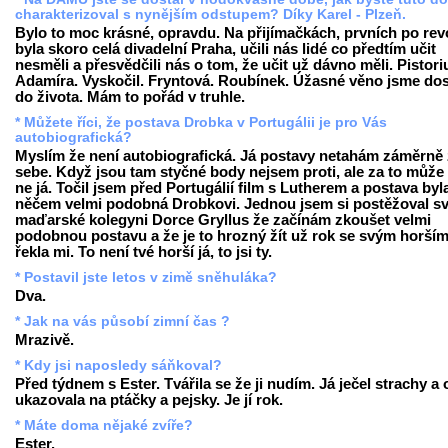
charakterizoval s nynějším odstupem? Díky Karel - Plzeň.
Bylo to moc krásné, opravdu. Na přijímačkách, prvních po revo
byla skoro celá divadelní Praha, učili nás lidé co předtím učit
nesměli a přesvědčili nás o tom, že učit už dávno měli. Pistori
Adamíra. Vyskočil. Fryntová. Roubínek. Úžasné věno jsme dos
do života. Mám to pořád v truhle.
* Můžete říci, že postava Drobka v Portugálii je pro Vás
autobiografická?
Myslím že není autobiografická. Já postavy netahám záměrně
sebe. Když jsou tam styčné body nejsem proti, ale za to může 
ne já. Točil jsem před Portugálií film s Lutherem a postava byl
něčem velmi podobná Drobkovi. Jednou jsem si postěžoval s
maďarské kolegyni Dorce Gryllus že začínám zkoušet velmi
podobnou postavu a že je to hrozný žít už rok se svým horším 
řekla mi. To není tvé horší já, to jsi ty.
* Postavil jste letos v zimě sněhuláka?
Dva.
* Jak na vás působí zimní čas ?
Mrazivě.
* Kdy jsi naposledy sáňkoval?
Před týdnem s Ester. Tvářila se že ji nudím. Já ječel strachy a
ukazovala na ptáčky a pejsky. Je jí rok.
* Máte doma nějaké zvíře?
Ester.