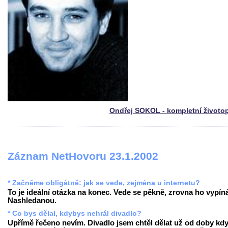
Ondřej SOKOL - kompletní životo
Záznam NetHovoru 23.1.2002
* Začněme obligátně: jak se vede, zejména u internetu?
To je ideální otázka na konec. Vede se pěkně, zrovna ho vypín
Nashledanou.
* Co bys dělal, kdybys nehrál divadlo?
Upřímě řečeno nevím. Divadlo jsem chtěl dělat už od doby kd