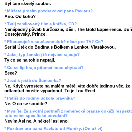
Byl tam skvělý soubor.
* Můžete prosím pozdravovat pana Pavlatu?
Ano. Od koho?
* Tvůj zamilovaný film a knížka, CD?
Nenápadný půvab buržoazie, Běsi, The Gold Expierience. Buň
Dostojevský, Prince.
* Připravuješ v současné době něco pro TV? Co?
Seriál Útěk do Budína s Bolkem a Lenkou Vlasákovou.
* Jakej typ ženskej tě nejvíce rajcuje?
Ty co se na tohle neptají.
* Co se líp hraje pitomci nebo chytráci?
Eeee?
* Jezdíš ještě do Šumperka?
Ne. Když vyrostete na malém mětě, víte dobře jedinou věc, že
odtamtud musíte vypadnout. To je Lou Reed.
* Patříš do rodiny Sokola právníka?
Ne. O co se soudíte?
* Myslíte, že životní partneři z neherecké branže dokáží respekt
toto velmi specifické povolání?
Nevím Asi ne. A někteří asi ano.
* Pozdrav pro pana Pavlatu od Moniky. (On už ví)