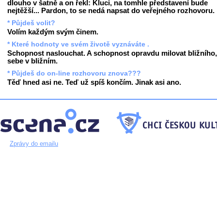
dlouho v šatně a on řekl: Kluci, na tomhle představení bude
nejtěžší... Pardon, to se nedá napsat do veřejného rozhovoru.
* Půjdeš volit?
Volím každým svým činem.
* Které hodnoty ve svém životě vyznáváte .
Schopnost naslouchat. A schopnost opravdu milovat bližního,
sebe v bližním.
* Půjdeš do on-line rozhovoru znova???
Těď hned asi ne. Teď už spíš končím. Jinak asi ano.
Zprávy do emailu