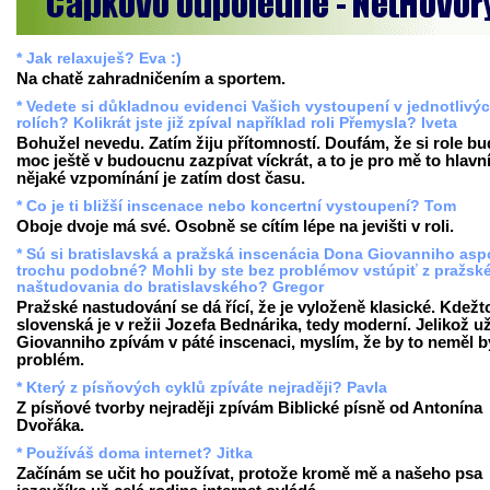
* Jak relaxuješ? Eva :)
Na chatě zahradničením a sportem.
* Vedete si důkladnou evidenci Vašich vystoupení v jednotlivý
rolích? Kolikrát jste již zpíval například roli Přemysla? Iveta
Bohužel nevedu. Zatím žiju přítomností. Doufám, že si role b
moc ještě v budoucnu zazpívat víckrát, a to je pro mě to hlavn
nějaké vzpomínání je zatím dost času.
* Co je ti bližší inscenace nebo koncertní vystoupení? Tom
Oboje dvoje má své. Osobně se cítím lépe na jevišti v roli.
* Sú si bratislavská a pražská inscenácia Dona Giovanniho as
trochu podobné? Mohli by ste bez problémov vstúpiť z pražsk
naštudovania do bratislavského? Gregor
Pražské nastudování se dá řící, že je vyloženě klasické. Kdežt
slovenská je v režii Jozefa Bednárika, tedy moderní. Jelikož u
Giovanniho zpívám v páté inscenaci, myslím, že by to neměl b
problém.
* Který z písňových cyklů zpíváte nejraději? Pavla
Z písňové tvorby nejraději zpívám Biblické písně od Antonína
Dvořáka.
* Používáš doma internet? Jitka
Začínám se učit ho používat, protože kromě mě a našeho psa