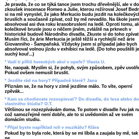
Je pravda, že co se týká tance jsem trochu dřevěnější, ale v d
zkoušek inscenace Romeo a Julie, kterou režíroval Josef Bedn
si na mě vynyslel, že jako Merkucio budu jezdit na kolečkovýc
bruslích a současně zpívat, což by mě nevadilo. Na škole jsem
absolvoval asi dva roku krasobruslení na ledě. Oproti tomu, al
kolečkové brusle jsou o něčem jiném, zvláště na prknech v
historické budově Národního divadla. Zkuste si do toho zpívat
Musím říci, že árie Merkucia je ještě těžší a rychlejší než árie
Giovanniho - Šampaňská. Vždycky jsem si připadal jako bych
absolvoval volnou jízdu v exhibici na ledě. (Do toho pouštěli j
suchý kouř...)
* Vadí ti příliš hereckých akcí v opeře? Vlasta U.
Ne, naopak. Myslím si, že pohyb, svým způsobem, zpěv uvolňu
Pokud ovšem nemusít bruslit.
* Jezdíte rád na hory? Případně které? Jana
Přiznám se, že na hory v zimě jezdíme málo. To víte, operní
zpěvák...
* Kam sa chodievate rozospievať? Do divadla, do lesa alebo do
vlastného štúdia? O.T.
Většinou se rozezpívávám doma. To potom v divadle řvu jak na
což samozřejmě není dobře, ale to si uvědomím až ve svém
domácím studiu.
* Přijal byste například roli v muzikálu? Klára
Pokud by to byla role, která by se mi líbila a zaujala by mě, tak
ne.