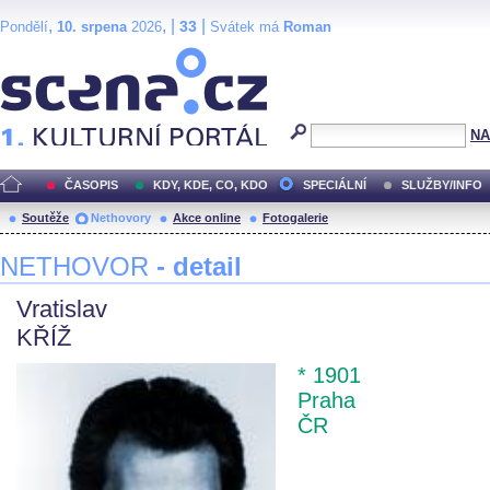
,
, |
|
33
Pondělí
10. srpena
2026
Svátek má
Roman
Scéna.cz
NA
ČASOPIS
KDY, KDE, CO, KDO
SPECIÁLNÍ
SLUŽBY/INFO
Soutěže
Nethovory
Akce online
Fotogalerie
NETHOVOR
- detail
Vratislav
KŘÍŽ
* 1901
Praha
ČR