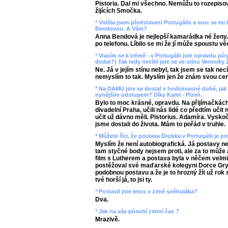
Pistoria. Dal mi všechno. Nemůžu to rozepisova
žijících Smočka.
* Viděla jsem představení Portugálie a moc se mi lí
Bendovou. A Vám?
Anna Bendová je nejlepší kamarádka né ženy.
po telefonu. Líbilo se mi že jí může spoustu věc
* Vracím se k trémě - v Portugálii jste opravdu pů
dodat?) Tak tedy necítil jste se ve stínu Veroniky
Ne. Já v jejím stínu nebyl, tak jsem se tak nec
nemyslím to tak. Myslím jen že znám svou ce
* Na DAMU jste se dostal v hodokvasné době, jak 
nynějším odstupem? Díky Karel - Plzeň.
Bylo to moc krásné, opravdu. Na přijímačkách,
divadelní Praha, učili nás lidé co předtím učit
učit už dávno měli. Pistorius. Adamíra. Vysko
jsme dostali do života. Mám to pořád v truhle.
* Můžete říci, že postava Drobka v Portugálii je p
Myslím že není autobiografická. Já postavy 
tam styčné body nejsem proti, ale za to může au
film s Lutherem a postava byla v něčem velm
postěžoval své maďarské kolegyni Dorce Gry
podobnou postavu a že je to hrozný žít už rok 
tvé horší já, to jsi ty.
* Postavil jste letos v zimě sněhuláka?
Dva.
* Jak na vás působí zimní čas ?
Mrazivě.