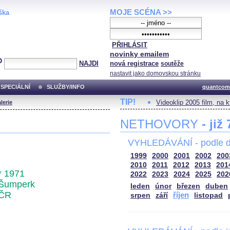
MOJE SCÉNA >>
ška
PŘIHLÁSIT
novinky emailem
NAJDI
nová registrace
soutěže
nastavit jako domovskou stránku
SPECIÁLNÍ
SLUŽBY/INFO
quantcom
TIP!
Videoklip 2005 film, na 
lerie
NETHOVORY
- již
VYHLEDÁVÁNÍ - podle d
1999
2000
2001
2002
200
2010
2011
2012
2013
201
* 1971
2022
2023
2024
2025
202
Šumperk
leden
únor
březen
duben
ČR
říjen
srpen
září
listopad