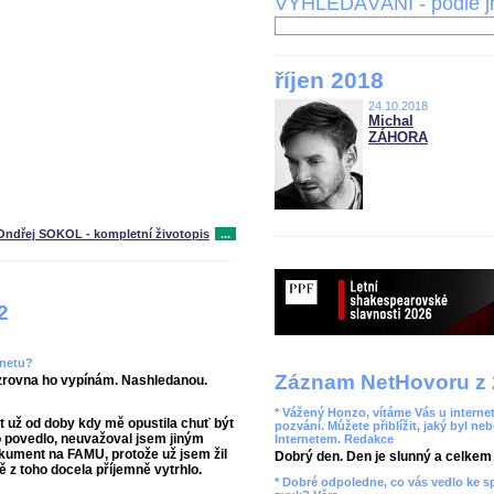
VYHLEDÁVÁNÍ - podle 
říjen 2018
24.10.2018
Michal
ZÁHORA
Ondřej SOKOL - kompletní životopis
...
2
rnetu?
Záznam NetHovoru z 
, zrovna ho vypínám. Nashledanou.
* Vážený Honzo, vítáme Vás u internet
t už od doby kdy mě opustila chuť být
pozvání. Můžete přiblížit, jaký byl ne
to povedlo, neuvažoval jsem jiným
Internetem. Redakce
kument na FAMU, protože už jsem žil
Dobrý den. Den je slunný a celkem r
ě z toho docela příjemně vytrhlo.
* Dobré odpoledne, co vás vedlo ke 