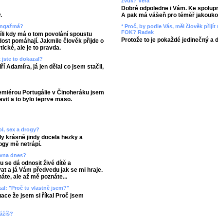
zvuk? Věra
Dobré odpoledne i Vám. Ke spolupr
A pak má vášeň pro téměř jakoukol
.
* Proč, by podle Vás, měl člověk přij
 angažmá?
FOK? Radek
íli kdy má o tom povolání spoustu
Protože to je pokaždé jedinečný a 
dost pomáhají. Jakmile člověk přijde o
tické, ale je to pravda.
 jste to dokazal?
ří Adamíra, já jen dělal co jsem stačil,
remiérou Portugálie v Činoheráku jsem
avit a to bylo teprve maso.
ol, sex a drogy?
dy krásně jindy docela hezky a
ogy mě netrápí.
rovna dnes?
 se dá odnosit živé dítě a
at a já Vám předvedu jak se mi hraje.
áte, ale až mě poznáte...
kal: "Proč tu vlastně jsem?"
ace že jsem si říkal Proč jsem
vážíš?