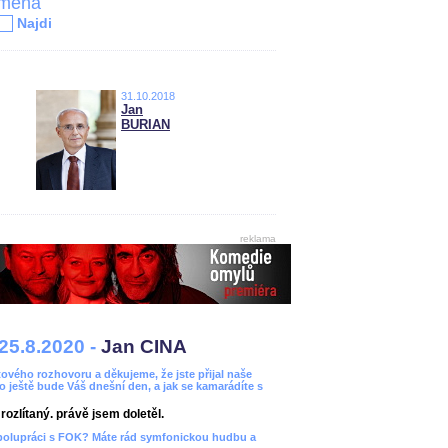
jména
Najdi
31.10.2018
Jan
BURIAN
reklama
25.8.2020 -
Jan CINA
ového rozhovoru a děkujeme, že jste přijal naše
bo ještě bude Váš dnešní den, a jak se kamarádíte s
ozlítaný. právě jsem doletěl.
spolupráci s FOK? Máte rád symfonickou hudbu a