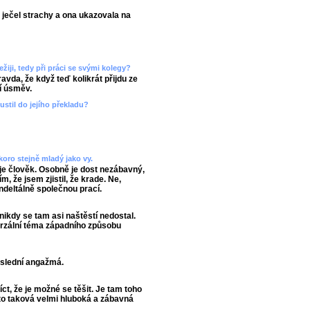
á ječel strachy a ona ukazovala na
ežiji, tedy při práci se svými kolegy?
ravda, že když teď kolikrát přijdu ze
í úsměv.
pustil do jejího překladu?
koro stejně mladý jako vy.
 je člověk. Osobně je dost nezábavný,
m, že jsem zjistil, že krade. Ne,
deltálně společnou prací.
 nikdy se tam asi naštěstí nedostal.
iverzální téma západního způsobu
oslední angažmá.
íct, že je možné se těšit. Je tam toho
e to taková velmi hluboká a zábavná