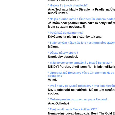
* Hrajete i v jiných divadlech?
Ano. Teď například v Divadle na Prádle, na Új
budeš udiven.
* Na jak dlouho máte s Činoherním klubem pod
Já mám podepsanou smlouvu? To nebyl sběrat
jsem se zatím podepsal?!
* Používáš doma internet?
Když zrovna platím složenky tak ano.
* Stalo se vám někdy, že jste nestihnul představen
Málem.
* Děláte nějaký sport ?
Umělecký desetiboj.
* Vrátil byste se do angažmá v Mladé Boleslavi?
NIKDY! Pardon, chtěl jsem říct: Nikdy neříkej 
* Oproti Mladé Boleslavy Vás v Činoherním klubu 
spokojen?
Velmi.
* Proč nikdy do Mladé Boleslavy? Prej tam hercům
Ne, ta odpověď se nabízela. Mě se tam strašně
soubor.
* Můžete prosím pozdravovat pana Pavlatu?
Ano. Od koho?
* Tvůj zamilovaný film a knížka, CD?
Nenápadný půvab buržoazie, Běsi, The Gold E