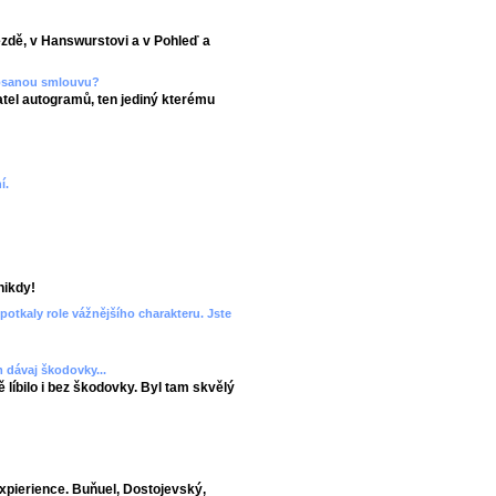
ezdě, v Hanswurstovi a v Pohleď a
epsanou smlouvu?
el autogramů, ten jediný kterému
í.
nikdy!
potkaly role vážnějšího charakteru. Jste
 dávaj škodovky...
 líbilo i bez škodovky. Byl tam skvělý
xpierience. Buňuel, Dostojevský,