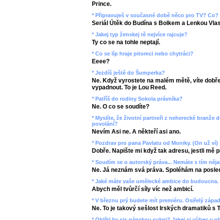
Prince.
* Připravuješ v současné době něco pro TV? Co?
Seriál Útěk do Budína s Bolkem a Lenkou Vla
* Jakej typ ženskej tě nejvíce rajcuje?
Ty co se na tohle neptají.
* Co se líp hraje pitomci nebo chytráci?
Eeee?
* Jezdíš ještě do Šumperka?
Ne. Když vyrostete na malém mětě, víte dobře
vypadnout. To je Lou Reed.
* Patříš do rodiny Sokola právníka?
Ne. O co se soudíte?
* Myslíte, že životní partneři z neherecké branže 
povolání?
Nevím Asi ne. A někteří asi ano.
* Pozdrav pro pana Pavlatu od Moniky. (On už ví)
Dobře. Napište mi když tak adresu, jestli mě pr
* Soudím se o autorský práva... Nemáte s tím něj
Ne. Já neznám svá práva. Spoléhám na posled
* Jaké máte vaše umělecké ambice do budoucna.
Abych měl tvůrčí síly víc než ambicí.
* V březnu prý budete mít premiéru. Osiřelý západ
Ne. To je takový sešlost Irských dramatiků s 
* Oblíkl by sis pánskou sukni? Jakej si vůbec v o