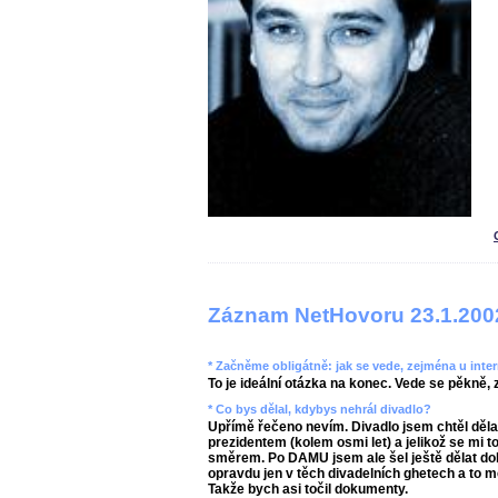
Záznam NetHovoru 23.1.200
* Začněme obligátně: jak se vede, zejména u inte
To je ideální otázka na konec. Vede se pěkně
* Co bys dělal, kdybys nehrál divadlo?
Upřímě řečeno nevím. Divadlo jsem chtěl děla
prezidentem (kolem osmi let) a jelikož se mi 
směrem. Po DAMU jsem ale šel ještě dělat do
opravdu jen v těch divadelních ghetech a to m
Takže bych asi točil dokumenty.