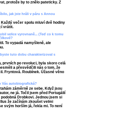
t, protože by to znělo pateticky. Z
bilo, jak jste hráli v páru s Annou
 Každý večer spolu mluví dvě hodiny
í vrátit.
sobil velice vyrovnaně... (Teď co k tomu
 Žilkové?
ítil. To vypadá namyšleně, ale
nu.
byste tuto dobu charakterizoval s
 prvních po revoluci, byla skoro celá
 nesměli a přesvědčili nás o tom, že
čil. Fryntová. Roubínek. Úžasné věno
ro Vás autobiografická?
netahám záměrně ze sebe. Když jsou
tor, ne já. Točil jsem před Portugálií
i podobná Drobkovi. Jednou jsem si
llus že začínám zkoušet velmi
se svým horším já, řekla mi. To není