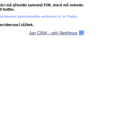
áci mě přivedlo samotné FOK, které mě oslovilo.
i hudbu.
ít na koncert Symfonického orchestru hl. m. Prahy
dechberoucí zážitek.
Jan CINA - celý NetHovor