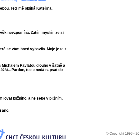
ebou. Teď mě oblíká Kateřina.
?
lověk nevzpomíná. Zatím myslím že si
..
terá se vám hned vybavila. Moje je ta z
s Michalem Pavlatou dlouho v šatně a
těžší... Pardon, to se nedá napsat do
ovat bližního, a ne sebe v bližním.
i ano.
© Copyright 1998 - 20