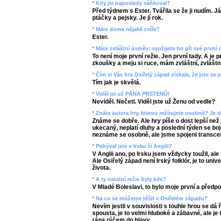
* Kdy jsi naposledy sáňkoval?
Před týdnem s Ester. Tvářila se že ji nudím. J
ptáčky a pejsky. Je jí rok.
* Máte doma nějaké zvíře?
Ester.
* Máte zvláštní úsměv: využijete ho při své první r
To není moje první režie. Jen první tady. A je p
zkoušky a meju si ruce, mám zvláštní, zvláštn
* Čím si Vás hra Osiřelý západ získala, že jste se 
Tím jak je skvělá.
* Viděl jsi už PÁNA PRSTENŮ!
Neviděl. Nečetl. Viděl jste už Ženu od vedle?
* Znáte autora hry, kterou režírujete osobně? Je s
Známe se dobře. Ale hry píše o dost lepší než
ukecaný, neplatí dluhy a poslední týden se bojí
neznáme se osobně, ale jsme spojeni transcen
* Pobýval jste v Irsku či Anglii?
V Anglii ano, po Irsku jsem vždycky toužil, ale
Ale Osiřelý západ není Irský folklór, je to un
života.
* A ty ostatní režie byly kde?
V Mladé Boleslavi, to bylo moje první a předp
* Na co se můžeme těšit v Osiřelém západu?
Nevím jestli v souvislosti s touhle hrou se dá ř
spousta, je to velmi hluboké a zábavné, ale j
rána rýčem do hlavy.