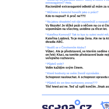
extravagantní? Hela.
Racionálně extravagantní odbobí už mám za s
* Můžeme o herectví hovořit jako o práci?
Kdo to napsal? A proč ne??!!
* Na jakou divadelní roli rád vzpomínáš a naopak
Vy filozofe! Je těžké psát o něčem na co si č
vzpomínám na všechny, uvidíme za třicet let.
* Kateřina Kornová? Tak to bys tu sukni mohl mít.
Kateřina Lojdová. To je moje žena. Ale ne ta k
divadla ABC.
* Nudíš se v Činoherním klubu?
Vůbec. Ale je představení, ve kterém sedíme 
on řekl: Kluci, na tomhle představení bude nej
veřejného rozhovoru.
* Půjdeš volit?
Volím každým svým činem.
* Které hodnoty ve svém životě vyznáváte .
Schopnost naslouchat. A schopnost opravdu mil
* Půjdeš do on-line rozhovoru znova???
Těď hned asi ne. Teď už spíš končím. Jinak as