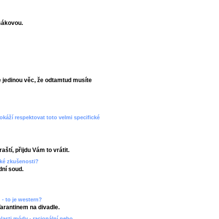
sákovou.
 jedinou věc, že odtamtud musíte
dokáží respektovat toto velmi specifické
aští, přijdu Vám to vrátit.
aké zkušenosti?
ní soud.
 - to je western?
Tarantinem na divadle.
blasti módy - racionální nebo