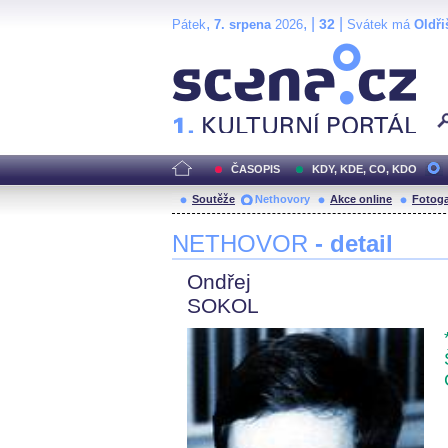
,
, |
|
32
Pátek
7. srpena
2026
Svátek má
Oldři
Scéna.cz
ČASOPIS
KDY, KDE, CO, KDO
Soutěže
Nethovory
Akce online
Fotoga
NETHOVOR
- detail
Ondřej
SOKOL