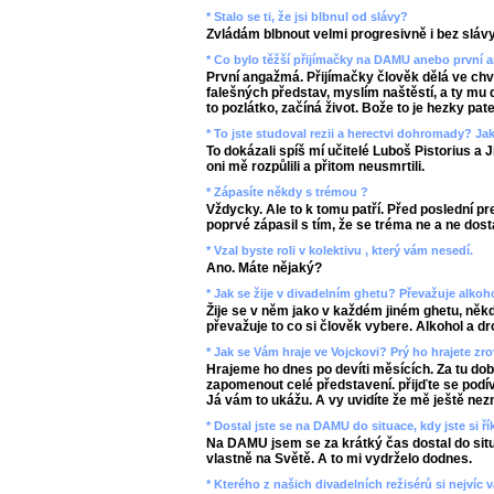
* Stalo se ti, že jsi blbnul od slávy?
Zvládám blbnout velmi progresivně i bez slávy
* Co bylo těžší přijímačky na DAMU anebo první
První angažmá. Přijímačky člověk dělá ve chv
falešných představ, myslím naštěstí, a ty mu 
to pozlátko, začíná život. Bože to je hezky pate
* To jste studoval rezii a herectvi dohromady? Jak
To dokázali spíš mí učitelé Luboš Pistorius a Ji
oni mě rozpůlili a přitom neusmrtili.
* Zápasíte někdy s trémou ?
Vždycky. Ale to k tomu patří. Před poslední p
poprvé zápasil s tím, že se tréma ne a ne dost
* Vzal byste roli v kolektivu , který vám nesedí.
Ano. Máte nějaký?
* Jak se žije v divadelním ghetu? Převažuje alkoh
Žije se v něm jako v každém jiném ghetu, něk
převažuje to co si člověk vybere. Alkohol a dr
* Jak se Vám hraje ve Vojckovi? Prý ho hrajete z
Hrajeme ho dnes po devíti měsících. Za tu dobu
zapomenout celé představení. přijďte se podív
Já vám to ukážu. A vy uvidíte že mě ještě nezn
* Dostal jste se na DAMU do situace, kdy jste si ří
Na DAMU jsem se za krátký čas dostal do situ
vlastně na Světě. A to mi vydrželo dodnes.
* Kterého z našich divadelních režisérů si nejvíc 