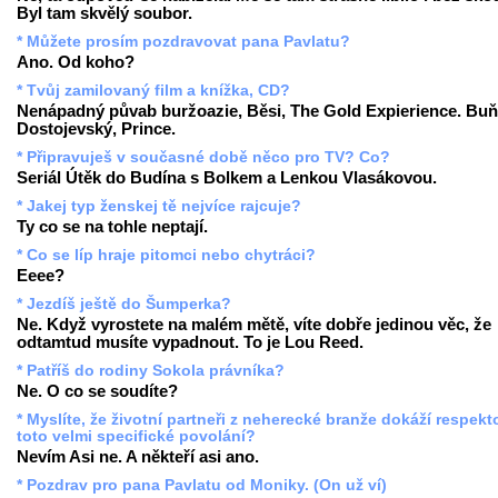
Byl tam skvělý soubor.
* Můžete prosím pozdravovat pana Pavlatu?
Ano. Od koho?
* Tvůj zamilovaný film a knížka, CD?
Nenápadný půvab buržoazie, Běsi, The Gold Expierience. Buň
Dostojevský, Prince.
* Připravuješ v současné době něco pro TV? Co?
Seriál Útěk do Budína s Bolkem a Lenkou Vlasákovou.
* Jakej typ ženskej tě nejvíce rajcuje?
Ty co se na tohle neptají.
* Co se líp hraje pitomci nebo chytráci?
Eeee?
* Jezdíš ještě do Šumperka?
Ne. Když vyrostete na malém mětě, víte dobře jedinou věc, že
odtamtud musíte vypadnout. To je Lou Reed.
* Patříš do rodiny Sokola právníka?
Ne. O co se soudíte?
* Myslíte, že životní partneři z neherecké branže dokáží respekt
toto velmi specifické povolání?
Nevím Asi ne. A někteří asi ano.
* Pozdrav pro pana Pavlatu od Moniky. (On už ví)