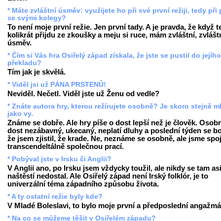
* Máte zvláštní úsměv: využijete ho při své první režiji, tedy při 
se svými kolegy?
To není moje první režie. Jen první tady. A je pravda, že když 
kolikrát přijdu ze zkoušky a meju si ruce, mám zvláštní, zvlášt
úsměv.
* Čím si Vás hra Osiřelý západ získala, že jste se pustil do jejího
překladu?
Tím jak je skvělá.
* Viděl jsi už PÁNA PRSTENŮ!
Neviděl. Nečetl. Viděl jste už Ženu od vedle?
* Znáte autora hry, kterou režírujete osobně? Je skoro stejně m
jako vy.
Známe se dobře. Ale hry píše o dost lepší než je člověk. Osobn
dost nezábavný, ukecaný, neplatí dluhy a poslední týden se bo
že jsem zjistil, že krade. Ne, neznáme se osobně, ale jsme spo
transcendeltálně společnou prací.
* Pobýval jste v Irsku či Anglii?
V Anglii ano, po Irsku jsem vždycky toužil, ale nikdy se tam as
naštěstí nedostal. Ale Osiřelý západ není Irský folklór, je to
univerzální téma západního způsobu života.
* A ty ostatní režie byly kde?
V Mladé Boleslavi, to bylo moje první a předposlední angažmá
* Na co se můžeme těšit v Osiřelém západu?