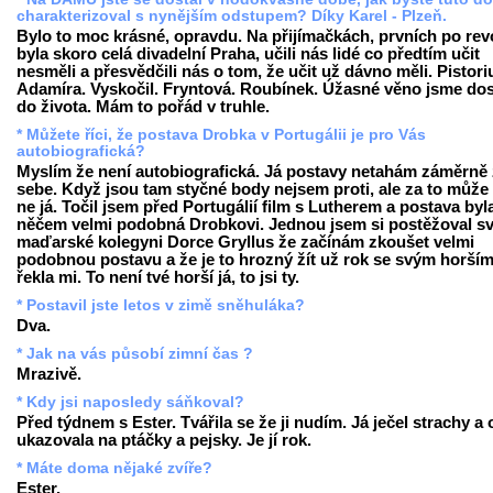
charakterizoval s nynějším odstupem? Díky Karel - Plzeň.
Bylo to moc krásné, opravdu. Na přijímačkách, prvních po revo
byla skoro celá divadelní Praha, učili nás lidé co předtím učit
nesměli a přesvědčili nás o tom, že učit už dávno měli. Pistori
Adamíra. Vyskočil. Fryntová. Roubínek. Úžasné věno jsme dos
do života. Mám to pořád v truhle.
* Můžete říci, že postava Drobka v Portugálii je pro Vás
autobiografická?
Myslím že není autobiografická. Já postavy netahám záměrně
sebe. Když jsou tam styčné body nejsem proti, ale za to může 
ne já. Točil jsem před Portugálií film s Lutherem a postava byl
něčem velmi podobná Drobkovi. Jednou jsem si postěžoval s
maďarské kolegyni Dorce Gryllus že začínám zkoušet velmi
podobnou postavu a že je to hrozný žít už rok se svým horším 
řekla mi. To není tvé horší já, to jsi ty.
* Postavil jste letos v zimě sněhuláka?
Dva.
* Jak na vás působí zimní čas ?
Mrazivě.
* Kdy jsi naposledy sáňkoval?
Před týdnem s Ester. Tvářila se že ji nudím. Já ječel strachy a
ukazovala na ptáčky a pejsky. Je jí rok.
* Máte doma nějaké zvíře?
Ester.