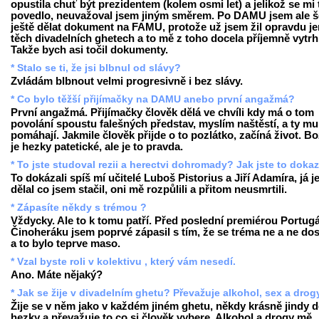
opustila chuť být prezidentem (kolem osmi let) a jelikož se mi 
povedlo, neuvažoval jsem jiným směrem. Po DAMU jsem ale š
ještě dělat dokument na FAMU, protože už jsem žil opravdu je
těch divadelních ghetech a to mě z toho docela příjemně vytrh
Takže bych asi točil dokumenty.
* Stalo se ti, že jsi blbnul od slávy?
Zvládám blbnout velmi progresivně i bez slávy.
* Co bylo těžší přijímačky na DAMU anebo první angažmá?
První angažmá. Přijímačky člověk dělá ve chvíli kdy má o tom
povolání spoustu falešných představ, myslím naštěstí, a ty mu
pomáhají. Jakmile člověk přijde o to pozlátko, začíná život. Bo
je hezky patetické, ale je to pravda.
* To jste studoval rezii a herectvi dohromady? Jak jste to doka
To dokázali spíš mí učitelé Luboš Pistorius a Jiří Adamíra, já j
dělal co jsem stačil, oni mě rozpůlili a přitom neusmrtili.
* Zápasíte někdy s trémou ?
Vždycky. Ale to k tomu patří. Před poslední premiérou Portugá
Činoheráku jsem poprvé zápasil s tím, že se tréma ne a ne dos
a to bylo teprve maso.
* Vzal byste roli v kolektivu , který vám nesedí.
Ano. Máte nějaký?
* Jak se žije v divadelním ghetu? Převažuje alkohol, sex a drog
Žije se v něm jako v každém jiném ghetu, někdy krásně jindy 
hezky a převažuje to co si člověk vybere. Alkohol a drogy mě