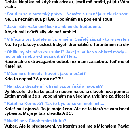
Dobře. Napište mi když tak adresu, jestli mě praští, přijdu Vám
vrátit.
* Soudím se o autorský práva... Nemáte s tím nějaké zkušenost
Ne. Já neznám svá práva. Spoléhám na poslední soud.
* Jaké máte vaše umělecké ambice do budoucna.
Abych měl tvůrčí síly víc než ambicí.
* V březnu prý budete mít premiéru. Osiřelý západ - to je weste
Ne. To je takový sešlost Irských dramatiků s Tarantinem na div
* Oblíkl by sis pánskou sukni? Jakej si vůbec v oblasti módy -
racionální nebo extravagantní? Hela.
Racionálně extravagantní odbobí už mám za sebou. Teď mě ob
Kateřina.
* Můžeme o herectví hovořit jako o práci?
Kdo to napsal? A proč ne??!!
* Na jakou divadelní roli rád vzpomínáš a naopak?
Vy filozofe! Je těžké psát o něčem na co si člověk nevzpomíná
Zatím myslím že si vzpomínám na všechny, uvidíme za třicet le
* Kateřina Kornová? Tak to bys tu sukni mohl mít...
Kateřina Lojdová. To je moje žena. Ale ne ta která se vám hne
vybavila. Moje je ta z divadla ABC.
* Nudíš se v Činoherním klubu?
Vůbec. Ale je představení, ve kterém sedíme s Michalem Pavla