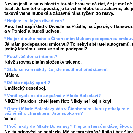
Nevím jestli v souvislosti s touhle hrou se dá říct, že je možné
těšit. Je tam toho spousta, je to velmi hluboké a zábavné, ale j
taková velmi hluboká a zábavná rána rýčem do hlavy.
* Hrajete i v jiných divadlech?
Ano. Teď například v Divadle na Prádle, na Újezdě, v Hanswur
a v Pohleď a budeš udiven.
* Na jak dlouho máte s Činoherním klubem podepsanou smlou
Já mám podepsanou smlouvu? To nebyl sběratel autogramů, 
jediný kterému jsem se zatím podepsal?!
* Používáš doma internet?
Když zrovna platím složenky tak ano.
* Stalo se vám někdy, že jste nestihnul představení.
Málem.
* Děláte nějaký sport ?
Umělecký desetiboj.
* Vrátil byste se do angažmá v Mladé Boleslavi?
NIKDY! Pardon, chtěl jsem říct: Nikdy neříkej nikdy!
* Oproti Mladé Boleslavy Vás v Činoherním klubu potkaly role
vážnějšího charakteru. Jste spokojen?
Velmi.
* Proč nikdy do Mladé Boleslavy? Prej tam hercům dávaj škodov
Ne, ta odpověď se nabízela. Mě se tam strašně líbilo i bez ško