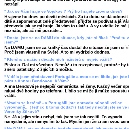
netrápí.
* Jak se Vám hraje ve Vojckovi? Prý ho hrajete zrovna dnes?
Hrajeme ho dnes po devíti měsících. Za tu dobu se dá odnosit 
dítě a zapomenout celé představení. přijďte se podívat a já V
předvedu jak se mi hraje. Já vám to ukážu. A vy uvidíte že mě 
neznáte, ale až mě poznáte...
* Dostal jste se na DAMU do situace, kdy jste si říkal: "Proč tu 
jsem?"
Na DAMU jsem se za krátký čas dostal do situace že jsem si ří
Proč jsem vlastně na Světě. A to mi vydrželo dodnes.
* Kterého z našich divadelních režisérů si nejvíc vážíš?
Pistoria. Dal mi všechno. Nemůžu to rozepisovat, protože by t
znělo pateticky. Z žijících Smočka.
* Viděla jsem představení Portugálie a moc se mi líbilo, jak jste 
páru s Annou Bendovou. A Vám?
Anna Bendová je nejlepší kamarádka né ženy. Každý večer sp
mluví dvě hodiny po telefonu. Líbilo se mi že jí může spoustu 
vrátit.
* Vracím se k trémě - v Portugálii jste opravdu působil velice
vyrovnaně... (Teď co k tomu dodat?) Tak tedy necítil jste se ve 
Veroniky Žilkové?
Ne. Já v jejím stínu nebyl, tak jsem se tak necítil. To vypadá
namyšleně, ale nemyslím to tak. Myslím jen že znám svou cen
* Na DAMU jste se dostal v hodokvasné době, jak byste tuto d