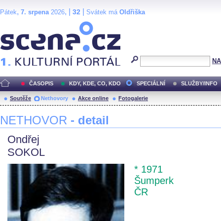
,
, |
|
32
Pátek
7. srpena
2026
Svátek má
Oldřiška
Scéna.cz
NA
ČASOPIS
KDY, KDE, CO, KDO
SPECIÁLNÍ
SLUŽBY/INFO
Soutěže
Nethovory
Akce online
Fotogalerie
NETHOVOR
- detail
Ondřej
SOKOL
* 1971
Šumperk
ČR