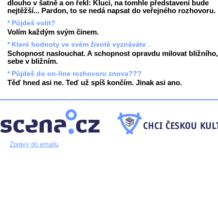
dlouho v šatně a on řekl: Kluci, na tomhle představení bude
nejtěžší... Pardon, to se nedá napsat do veřejného rozhovoru.
* Půjdeš volit?
Volím každým svým činem.
* Které hodnoty ve svém životě vyznáváte .
Schopnost naslouchat. A schopnost opravdu milovat bližního,
sebe v bližním.
* Půjdeš do on-line rozhovoru znova???
Těď hned asi ne. Teď už spíš končím. Jinak asi ano.
Zprávy do emailu