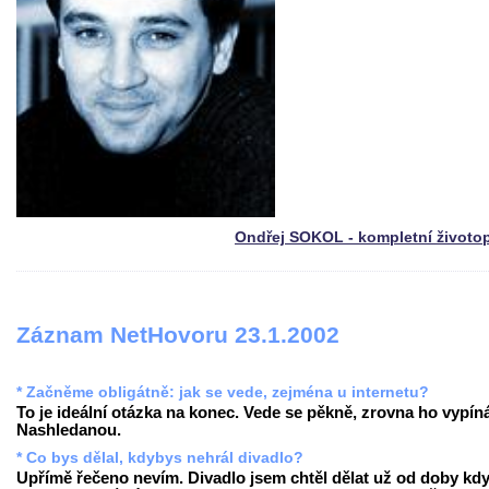
Ondřej SOKOL - kompletní životo
Záznam NetHovoru 23.1.2002
* Začněme obligátně: jak se vede, zejména u internetu?
To je ideální otázka na konec. Vede se pěkně, zrovna ho vypín
Nashledanou.
* Co bys dělal, kdybys nehrál divadlo?
Upřímě řečeno nevím. Divadlo jsem chtěl dělat už od doby kd