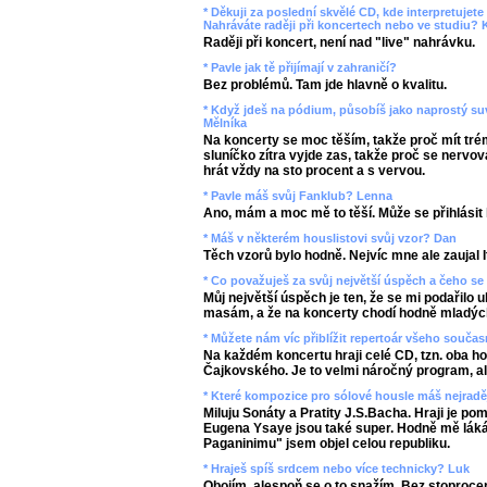
* Děkuji za poslední skvělé CD, kde interpretujet
Nahráváte raději při koncertech nebo ve studiu? 
Raději při koncert, není nad "live" nahrávku.
* Pavle jak tě přijímají v zahraničí?
Bez problémů. Tam jde hlavně o kvalitu.
* Když jdeš na pódium, působíš jako naprostý su
Mělníka
Na koncerty se moc těším, takže proč mít tr
sluníčko zítra vyjde zas, takže proč se nervo
hrát vždy na sto procent a s vervou.
* Pavle máš svůj Fanklub? Lenna
Ano, mám a moc mě to těší. Může se přihlásit
* Máš v některém houslistovi svůj vzor? Dan
Těch vzorů bylo hodně. Nejvíc mne ale zaujal 
* Co považuješ za svůj největší úspěch a čeho se
Můj největší úspěch je ten, že se mi podařilo 
masám, a že na koncerty chodí hodně mladých l
* Můžete nám víc přiblížit repertoár všeho souč
Na každém koncertu hraji celé CD, tzn. oba h
Čajkovského. Je to velmi náročný program, al
* Které kompozice pro sólové housle máš nejrad
Miluju Sonáty a Pratity J.S.Bacha. Hraji je pom
Eugena Ysaye jsou také super. Hodně mě láká
Paganinimu" jsem objel celou republiku.
* Hraješ spíš srdcem nebo více technicky? Luk
Obojím, alespoň se o to snažím. Bez stoprocen