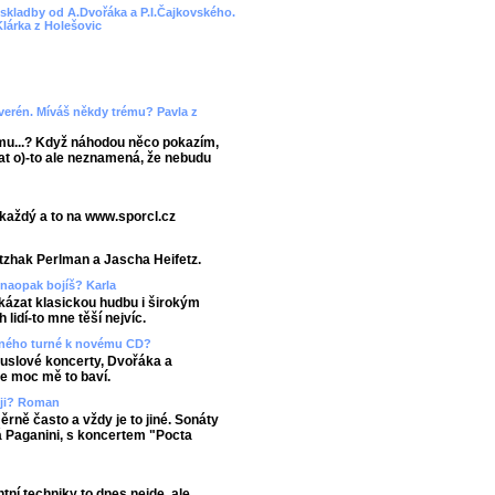
e skladby od A.Dvořáka a P.I.Čajkovského.
Klárka z Holešovic
verén. Míváš někdy trému? Pavla z
ému...? Když náhodou něco pokazím,
vat o)-to ale neznamená, že nebudu
 každý a to na www.sporcl.cz
Itzhak Perlman a Jascha Heifetz.
 naopak bojíš? Karla
ukázat klasickou hudbu i širokým
idí-to mne těší nejvíc.
asného turné k novému CD?
ouslové koncerty, Dvořáka a
e moc mě to baví.
ěji? Roman
ěrně často a vždy je to jiné. Sonáty
 Paganini, s koncertem "Pocta
tní techniky to dnes nejde, ale