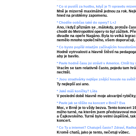
* Co si pustíš za hudbu, když je Ti opravdu mize
Mně je mizerně maximálně jednou za rok. Nejlep
hned na problémy zapomenu.
* Chodíte oobčas také do opery? L+J
Ano, i když přiznám se , málokdy, protože čas
chodil do Metropolitní opery-to byl zážitek. 
divadle na opeře Nagáno. Byla to velká legrac
nemělo mnoho společného, všem doporučuji, ab
* Co byste popřál mladým začínajícím houslistů
Hodně vytrvalosti a hlavně štěstí na pedagoga-
aby je bavilo.
* Pavle hodně času jsi strávil v Americe. Chtěl by
Vracím se tam relativně často, pojedu tam hrát
nechtěl.
* Jsou stradivárky nejlépe znějící housle na světě
Ty nejlepší asi ano.
* Jaké máš koníčky? Lída
V poslední době hlavně moje akvarijní rybičky
* Pavle jak se těšíte na koncert v Brně? Eva
Moc, v Brně je to vždy bezva. Tento koncert 1
mého turné, na kterém jsem představoval mo
a Čajkovského. Turné bylo velmi úspěšné, tak 
koncert.
* Co Ty a internet? Chatuješ často? Zdraví, Radk
Kromě chatů, jako je tento, nečetuji vůbec.