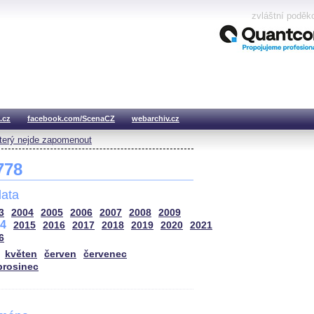
zvláštní poděk
.cz
facebook.com/ScenaCZ
webarchiv.cz
který nejde zapomenout
 778
ata
3
2004
2005
2006
2007
2008
2009
4
2015
2016
2017
2018
2019
2020
2021
6
květen
červen
červenec
prosinec