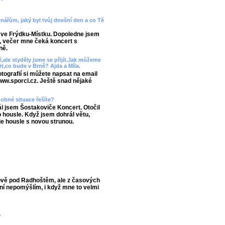
enářům, jaký byl tvůj dnešní den a co Tě
 ve Frýdku-Místku. Dopoledne jsem
, večer mne čeká koncert s
ně.
ě,ale styděly jsme se přijít.Jak můžeme
rt,co bude v Brně? Ajda a Míla.
fotografií si můžete napsat na email
www.sporcl.cz. Ještě snad nějaké
obné situace řešíte?
l jsem Šostakoviče Koncert. Otočil
o housle. Když jsem dohrál větu,
je housle s novou strunou.
ově pod Radhoštěm, ale z časových
ní nepomýšlím, i když mne to velmi
.