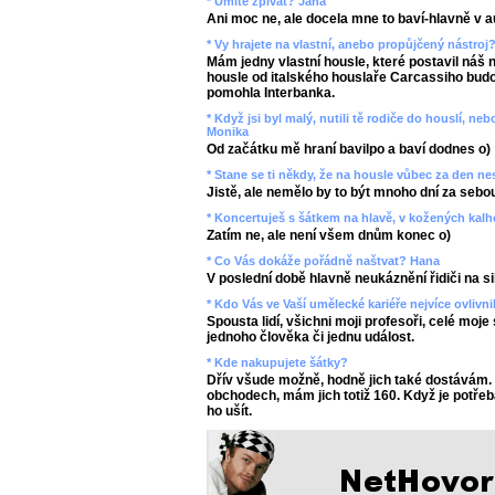
* Umíte zpívat? Jana
Ani moc ne, ale docela mne to baví-hlavně v a
* Vy hrajete na vlastní, anebo propůjčený nástroj
Mám jedny vlastní housle, které postavil náš n
housle od italského houslaře Carcassiho budou
pomohla Interbanka.
* Když jsi byl malý, nutili tě rodiče do houslí, n
Monika
Od začátku mě hraní bavilpo a baví dodnes o)
* Stane se ti někdy, že na housle vůbec za den n
Jistě, ale nemělo by to být mnoho dní za sebou
* Koncertuješ s šátkem na hlavě, v kožených kal
Zatím ne, ale není všem dnům konec o)
* Co Vás dokáže pořádně naštvat? Hana
V poslední době hlavně neukáznění řidiči na si
* Kdo Vás ve Vaší umělecké kariéře nejvíce ovlivni
Spousta lidí, všichni moji profesoři, celé moje
jednoho člověka či jednu událost.
* Kde nakupujete šátky?
Dřív všude možně, hodně jich také dostávám.
obchodech, mám jich totiž 160. Když je potřeb
ho ušít.