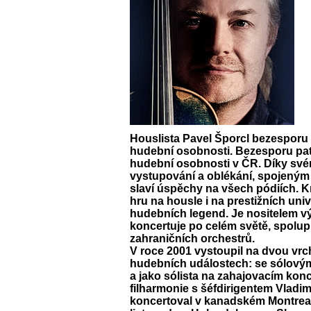
Houslista
Pavel Šporcl
bezesporu p
hudební osobnosti. Bezesporu patř
hudební osobnosti v ČR. Díky s
vystupování a oblékání, spojeným
slaví úspěchy na všech pódiích. 
hru na housle i na prestižních un
hudebních legend. Je nositelem 
koncertuje po celém světě, spolup
zahraničních orchestrů.
V roce 2001 vystoupil na dvou v
hudebních událostech: se sólovým
a jako sólista na zahajovacím ko
filharmonie s šéfdirigentem Vladi
koncertoval v kanadském Montrealu