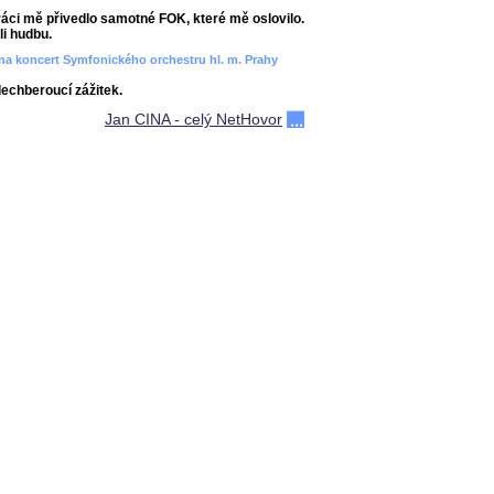
áci mě přivedlo samotné FOK, které mě oslovilo.
i hudbu.
ít na koncert Symfonického orchestru hl. m. Prahy
dechberoucí zážitek.
Jan CINA - celý NetHovor