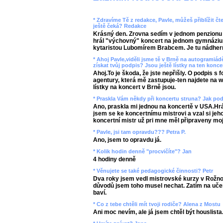
* Zdravíme Tě z redakce, Pavle, můžeš přiblížit čt
ještě čeká? Redakce
Krásný den. Zrovna sedím v jednom penzionu
hrál "výchovný" koncert na jednom gymnáziu
kytaristou Lubomírem Brabcem. Je tu nádher
* Ahoj Pavle,viděli jsme tě v Brně na autogramiád
získat tvůj podpis? Jsou ještě lístky na ten konce
Ahoj.To je škoda, že jste nepřišly. O podpis s 
agentury, která mě zastupuje-ten najdete na 
lístky na koncert v Brně jsou.
* Praskla Vám někdy při koncertu struna? Jak pod
Ano, praskla mi jednou na koncertě v USA.Hrá
jsem se ke koncertnímu mistrovi a vzal si jeh
koncertní mistr už pri mne měl připraveny mo
* Pavle, jsi tam opravdu??? Petra P.
Ano, jsem to opravdu já.
* Kolik hodin denně "procvičíte"? Jan
4 hodiny denně
* Věnujete se také pedagogické činnosti? Petr
Dva roky jsem vedl mistrovské kurzy v Rožn
důvodů jsem toho musel nechat. Zatím na uče
baví.
* Co z tebe chtěli mít tvoji rodiče? Alena z Mostu
Ani moc nevím, ale já jsem chtěl být houslista