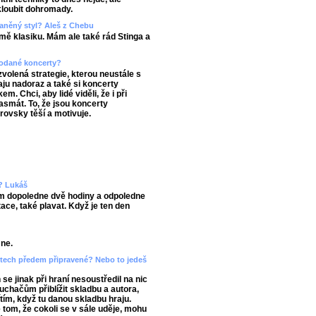
skloubit dohromady.
aněný styl? Aleš z Chebu
ě klasiku. Mám ale také rád Stinga a
prodané koncerty?
zvolená strategie, kterou neustále s
ju nadoraz a také si koncerty
. Chci, aby lidé viděli, že i při
asmát. To, že jsou koncerty
rovsky těší a motivuje.
n? Lukáš
ím dopoledne dvě hodiny a odpoledne
ace, také plavat. Když je ten den
mne.
ertech předem připravené? Nebo to jedeš
e jinak při hraní nesoustředil na nic
luchačům přiblížit skladbu a autora,
ítím, když tu danou skladbu hraju.
 tom, že cokoli se v sále uděje, mohu