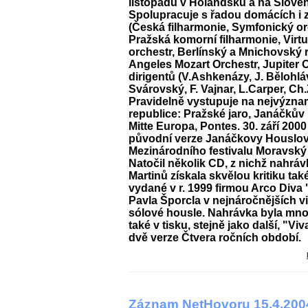
listopadu v Holandsku a na Slove
Spolupracuje s řadou domácích i 
(Česká filharmonie, Symfonický or
Pražská komorní filharmonie, Virt
orchestr, Berlínský a Mnichovský 
Angeles Mozart Orchestr, Jupiter 
dirigentů (V.Ashkenázy, J. Bělohláve
Svárovský, F. Vajnar, L.Carper, C
Pravidelně vystupuje na nejvýzna
republice: Pražské jaro, Janáčkův
Mitte Europa, Pontes. 30. září 200
původní verze Janáčkovy Houslov
Mezinárodního festivalu Moravský
Natočil několik CD, z nichž nahráv
Martinů získala skvělou kritiku tak
vydané v r. 1999 firmou Arco Diva
Pavla Šporcla v nejnáročnějších v
sólové housle. Nahrávka byla mn
také v tisku, stejně jako další, "Viv
dvě verze Čtvera ročních období.
Záznam NetHovoru 15.4.200