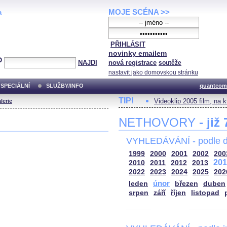
MOJE SCÉNA >>
a
PŘIHLÁSIT
novinky emailem
NAJDI
nová registrace
soutěže
nastavit jako domovskou stránku
SPECIÁLNÍ
SLUŽBY/INFO
quantcom
TIP!
Videoklip 2005 film, na 
lerie
NETHOVORY
- již
VYHLEDÁVÁNÍ - podle d
1999
2000
2001
2002
200
201
2010
2011
2012
2013
2022
2023
2024
2025
202
únor
leden
březen
duben
srpen
září
říjen
listopad