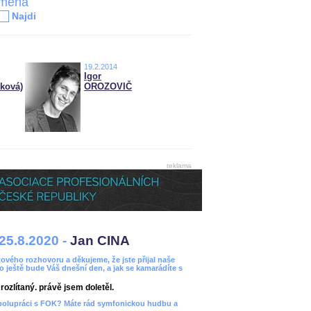
jména
Najdi
19.2.2014
Igor
ková)
OROZOVIČ
reklama
25.8.2020 -
Jan CINA
ového rozhovoru a děkujeme, že jste přijal naše
bo ještě bude Váš dnešní den, a jak se kamarádíte s
ozlítaný. právě jsem doletěl.
spolupráci s FOK? Máte rád symfonickou hudbu a