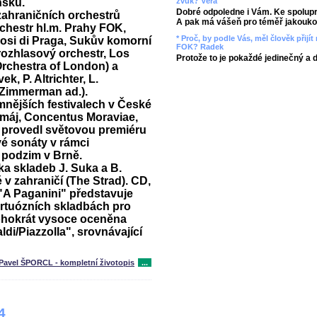
nsku.
zvuk? Věra
Dobré odpoledne i Vám. Ke spolupr
zahraničních orchestrů
A pak má vášeň pro téměř jakoukol
chestr hl.m. Prahy FOK,
* Proč, by podle Vás, měl člověk přij
uosi di Praga, Sukův komorní
FOK? Radek
rozhlasový orchestr, Los
Protože to je pokaždé jedinečný a 
Orchestra of London) a
k, P. Altrichter, L.
h.Zimmerman ad.).
mnějších festivalech v České
 máj, Concentus Moraviae,
0 provedl světovou premiéru
é sonáty v rámci
 podzim v Brně.
ka skladeb J. Suka a B.
é v zahraničí (The Strad). CD,
 "A Paganini" představuje
irtuózních skladbách pro
ohokrát vysoce oceněna
aldi/Piazzolla", srovnávající
Pavel ŠPORCL - kompletní životopis
...
4