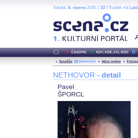
,
, |
|
32
Sobota
8. srpena
2026
Svátek má
Lad
Scéna.cz
ČASOPIS
KDY, KDE, CO, KDO
Soutěže
Nethovory
Akce online
Fotoga
NETHOVOR
- detail
Pavel
ŠPORCL