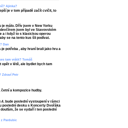
rně? Ajinka?
ší je v tom případě začít cvičit, to
u je málo. Dřív jsem v New Yorku
Předevčírem jsem byl ve Stavovském
e a i když to s klasickou operou
y se na tento kus šli podívat.
m? Dan
je potřeba , aby hraní brali jako hru a
 ses tam vrátit? Tomáš
 opět v létě, ale bydlet bych tam
? Zdraví Petr
, četní a kompozice hudby.
9.4. bude poslední vystoupení v rámci
u poslední desku s Koncerty Dvořáka
doufám, že se vydaří i ten poslední
a z Pardubic