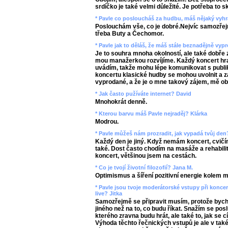
srdíčko je také velmi důležité. Je potřeba to 
* Pavle co posloucháš za hudbu, máš nějaký vyhr
Poslouchám vše, co je dobré.Nejvíc samozřejm
třeba Buty a Čechomor.
* Pavle jak to děláš, že máš stále beznadějně vy
Je to souhra mnoha okolností, ale také dobře 
mou manažerkou rozvíjíme. Každý koncert hra
uvádím, takže mohu lépe komunikovat s publikem
koncertu klasické hudby se mohou uvolnit a z
vyprodané, a že je o mne takový zájem, mě ob
* Jak často pužíváte internet? David
Mnohokrát denně.
* Kterou barvu máš Pavle nejraděj? Klárka
Modrou.
* Pavle můžeš nám prozradit, jak vypadá tvůj de
Každý den je jiný. Když nemám koncert, cvič
také. Dost často chodím na masáže a rehabilit
koncert, většinou jsem na cestách.
* Co je tvojí životní filozofií? Jana M.
Optimismus a šíření pozitivní energie kolem 
* Pavle jsou tvoje moderátorské vstupy při konc
live? Jitka
Samozřejmě se připravit musím, protože bych s
jiného než na to, co budu říkat. Snažím se pos
kterého zravna budu hrát, ale také to, jak se c
Výhoda těchto řečnických vstupů je ale v také