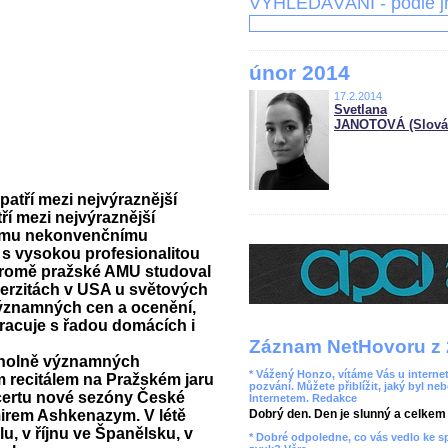
VYHLEDÁVÁNÍ - podle 
únor 2014
17.2.2014
Svetlana
JANOTOVÁ (Slová
atří mezi nejvýraznější
í mezi nejvýraznější
vému nekonvenčnímu
 s vysokou profesionalitou
Kromě pražské AMU studoval
iverzitách v USA u světových
významných cen a ocenění,
racuje s řadou domácích i
Záznam NetHovoru z 
rcholně významných
* Vážený Honzo, vítáme Vás u internet
 recitálem na Pražském jaru
pozvání. Můžete přiblížit, jaký byl ne
ncertu nové sezóny České
Internetem. Redakce
mirem Ashkenazym. V létě
Dobrý den. Den je slunný a celkem r
, v říjnu ve Španělsku, v
* Dobré odpoledne, co vás vedlo ke 