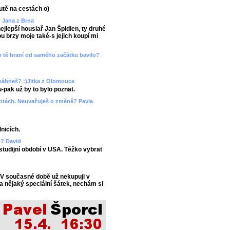
utě na cestách o)
? Jana z Brna
ejlepší houslař Jan Špidlen, ty druhé
 brzy moje také-s jejich koupí mi
ebo tě hraní od samého začátku bavilo?
esáhneš? :)Jitka z Olomouce
-pak už by to bylo poznat.
hotách. Neuvažuješ o změně? Pavla
lnicích.
l? David
 studijní období v USA. Těžko vybrat
 V současné době už nekupuji v
a nějaký speciální šátek, nechám si