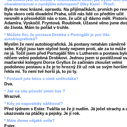
charakterizoval s nynějším odstupem? Díky Karel - Plzeň.
Bylo to moc krásné, opravdu. Na přijímačkách, prvních po revo
byla skoro celá divadelní Praha, učili nás lidé co předtím učit
nesměli a přesvědčili nás o tom, že učit už dávno měli. Pistori
Adamíra. Vyskočil. Fryntová. Roubínek. Úžasné věno jsme dos
do života. Mám to pořád v truhle.
* Můžete říci, že postava Drobka v Portugálii je pro Vás
autobiografická?
Myslím že není autobiografická. Já postavy netahám záměrně
sebe. Když jsou tam styčné body nejsem proti, ale za to může 
ne já. Točil jsem před Portugálií film s Lutherem a postava byl
něčem velmi podobná Drobkovi. Jednou jsem si postěžoval s
maďarské kolegyni Dorce Gryllus že začínám zkoušet velmi
podobnou postavu a že je to hrozný žít už rok se svým horším 
řekla mi. To není tvé horší já, to jsi ty.
* Postavil jste letos v zimě sněhuláka?
Dva.
* Jak na vás působí zimní čas ?
Mrazivě.
* Kdy jsi naposledy sáňkoval?
Před týdnem s Ester. Tvářila se že ji nudím. Já ječel strachy a
ukazovala na ptáčky a pejsky. Je jí rok.
* Máte doma nějaké zvíře?
Ester.