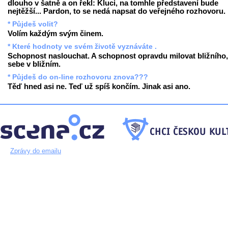
dlouho v šatně a on řekl: Kluci, na tomhle představení bude
nejtěžší... Pardon, to se nedá napsat do veřejného rozhovoru.
* Půjdeš volit?
Volím každým svým činem.
* Které hodnoty ve svém životě vyznáváte .
Schopnost naslouchat. A schopnost opravdu milovat bližního,
sebe v bližním.
* Půjdeš do on-line rozhovoru znova???
Těď hned asi ne. Teď už spíš končím. Jinak asi ano.
Zprávy do emailu