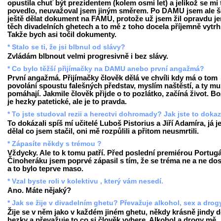
opustila chuť být prezidentem (kolem osmi let) a jelikož se mi 
povedlo, neuvažoval jsem jiným směrem. Po DAMU jsem ale š
ještě dělat dokument na FAMU, protože už jsem žil opravdu je
těch divadelních ghetech a to mě z toho docela příjemně vytrh
Takže bych asi točil dokumenty.
* Stalo se ti, že jsi blbnul od slávy?
Zvládám blbnout velmi progresivně i bez slávy.
* Co bylo těžší přijímačky na DAMU anebo první angažmá?
První angažmá. Přijímačky člověk dělá ve chvíli kdy má o tom
povolání spoustu falešných představ, myslím naštěstí, a ty mu
pomáhají. Jakmile člověk přijde o to pozlátko, začíná život. Bo
je hezky patetické, ale je to pravda.
* To jste studoval rezii a herectvi dohromady? Jak jste to doka
To dokázali spíš mí učitelé Luboš Pistorius a Jiří Adamíra, já j
dělal co jsem stačil, oni mě rozpůlili a přitom neusmrtili.
* Zápasíte někdy s trémou ?
Vždycky. Ale to k tomu patří. Před poslední premiérou Portugá
Činoheráku jsem poprvé zápasil s tím, že se tréma ne a ne dos
a to bylo teprve maso.
* Vzal byste roli v kolektivu , který vám nesedí.
Ano. Máte nějaký?
* Jak se žije v divadelním ghetu? Převažuje alkohol, sex a drog
Žije se v něm jako v každém jiném ghetu, někdy krásně jindy 
hezky a převažuje to co si člověk vybere. Alkohol a drogy mě