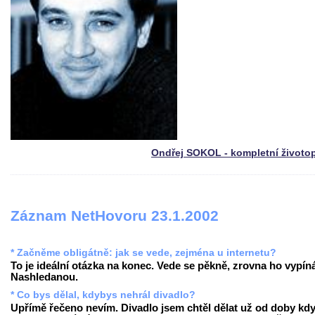
Ondřej SOKOL - kompletní životo
Záznam NetHovoru 23.1.2002
* Začněme obligátně: jak se vede, zejména u internetu?
To je ideální otázka na konec. Vede se pěkně, zrovna ho vypín
Nashledanou.
* Co bys dělal, kdybys nehrál divadlo?
Upřímě řečeno nevím. Divadlo jsem chtěl dělat už od doby kd