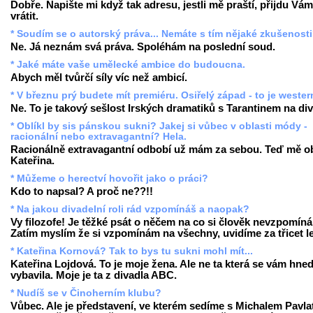
Dobře. Napište mi když tak adresu, jestli mě praští, přijdu Vám
vrátit.
* Soudím se o autorský práva... Nemáte s tím nějaké zkušenost
Ne. Já neznám svá práva. Spoléhám na poslední soud.
* Jaké máte vaše umělecké ambice do budoucna.
Abych měl tvůrčí síly víc než ambicí.
* V březnu prý budete mít premiéru. Osiřelý západ - to je weste
Ne. To je takový sešlost Irských dramatiků s Tarantinem na div
* Oblíkl by sis pánskou sukni? Jakej si vůbec v oblasti módy -
racionální nebo extravagantní? Hela.
Racionálně extravagantní odbobí už mám za sebou. Teď mě ob
Kateřina.
* Můžeme o herectví hovořit jako o práci?
Kdo to napsal? A proč ne??!!
* Na jakou divadelní roli rád vzpomínáš a naopak?
Vy filozofe! Je těžké psát o něčem na co si člověk nevzpomíná
Zatím myslím že si vzpomínám na všechny, uvidíme za třicet le
* Kateřina Kornová? Tak to bys tu sukni mohl mít...
Kateřina Lojdová. To je moje žena. Ale ne ta která se vám hne
vybavila. Moje je ta z divadla ABC.
* Nudíš se v Činoherním klubu?
Vůbec. Ale je představení, ve kterém sedíme s Michalem Pavla