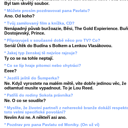
Byl tam skvělý soubor.
* Můžete prosím pozdravovat pana Pavlatu?
Ano. Od koho?
* Tvůj zamilovaný film a knížka, CD?
Nenápadný půvab buržoazie, Běsi, The Gold Expierience. Buň
Dostojevský, Prince.
* Připravuješ v současné době něco pro TV? Co?
Seriál Útěk do Budína s Bolkem a Lenkou Vlasákovou.
* Jakej typ ženskej tě nejvíce rajcuje?
Ty co se na tohle neptají.
* Co se líp hraje pitomci nebo chytráci?
Eeee?
* Jezdíš ještě do Šumperka?
Ne. Když vyrostete na malém mětě, víte dobře jedinou věc, že
odtamtud musíte vypadnout. To je Lou Reed.
* Patříš do rodiny Sokola právníka?
Ne. O co se soudíte?
* Myslíte, že životní partneři z neherecké branže dokáží respekt
toto velmi specifické povolání?
Nevím Asi ne. A někteří asi ano.
* Pozdrav pro pana Pavlatu od Moniky. (On už ví)