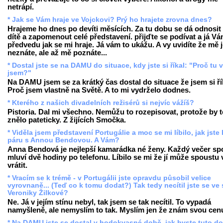
netrápí.
* Jak se Vám hraje ve Vojckovi? Prý ho hrajete zrovna dnes?
Hrajeme ho dnes po devíti měsících. Za tu dobu se dá odnosit 
dítě a zapomenout celé představení. přijďte se podívat a já V
předvedu jak se mi hraje. Já vám to ukážu. A vy uvidíte že mě 
neznáte, ale až mě poznáte...
* Dostal jste se na DAMU do situace, kdy jste si říkal: "Proč tu 
jsem?"
Na DAMU jsem se za krátký čas dostal do situace že jsem si ří
Proč jsem vlastně na Světě. A to mi vydrželo dodnes.
* Kterého z našich divadelních režisérů si nejvíc vážíš?
Pistoria. Dal mi všechno. Nemůžu to rozepisovat, protože by t
znělo pateticky. Z žijících Smočka.
* Viděla jsem představení Portugálie a moc se mi líbilo, jak jste 
páru s Annou Bendovou. A Vám?
Anna Bendová je nejlepší kamarádka né ženy. Každý večer sp
mluví dvě hodiny po telefonu. Líbilo se mi že jí může spoustu 
vrátit.
* Vracím se k trémě - v Portugálii jste opravdu působil velice
vyrovnaně... (Teď co k tomu dodat?) Tak tedy necítil jste se ve 
Veroniky Žilkové?
Ne. Já v jejím stínu nebyl, tak jsem se tak necítil. To vypadá
namyšleně, ale nemyslím to tak. Myslím jen že znám svou cen
* Na DAMU jste se dostal v hodokvasné době, jak byste tuto d