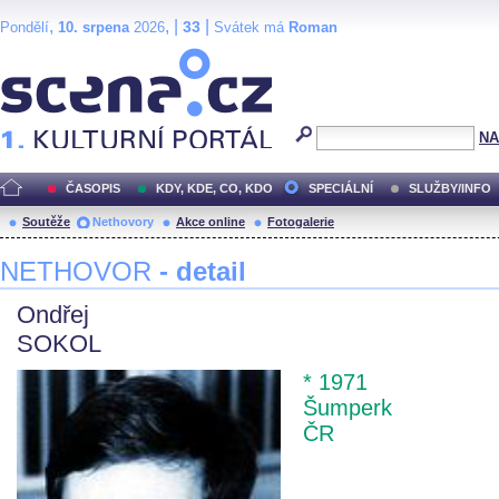
,
, |
|
33
Pondělí
10. srpena
2026
Svátek má
Roman
Scéna.cz
NA
ČASOPIS
KDY, KDE, CO, KDO
SPECIÁLNÍ
SLUŽBY/INFO
Soutěže
Nethovory
Akce online
Fotogalerie
NETHOVOR
- detail
Ondřej
SOKOL
* 1971
Šumperk
ČR