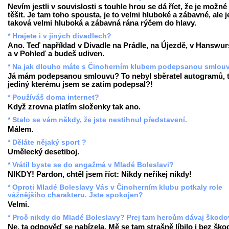
Nevím jestli v souvislosti s touhle hrou se dá říct, že je možné
těšit. Je tam toho spousta, je to velmi hluboké a zábavné, ale j
taková velmi hluboká a zábavná rána rýčem do hlavy.
* Hrajete i v jiných divadlech?
Ano. Teď například v Divadle na Prádle, na Újezdě, v Hanswur
a v Pohleď a budeš udiven.
* Na jak dlouho máte s Činoherním klubem podepsanou smlou
Já mám podepsanou smlouvu? To nebyl sběratel autogramů, 
jediný kterému jsem se zatím podepsal?!
* Používáš doma internet?
Když zrovna platím složenky tak ano.
* Stalo se vám někdy, že jste nestihnul představení.
Málem.
* Děláte nějaký sport ?
Umělecký desetiboj.
* Vrátil byste se do angažmá v Mladé Boleslavi?
NIKDY! Pardon, chtěl jsem říct: Nikdy neříkej nikdy!
* Oproti Mladé Boleslavy Vás v Činoherním klubu potkaly role
vážnějšího charakteru. Jste spokojen?
Velmi.
* Proč nikdy do Mladé Boleslavy? Prej tam hercům dávaj škodov
Ne, ta odpověď se nabízela. Mě se tam strašně líbilo i bez ško