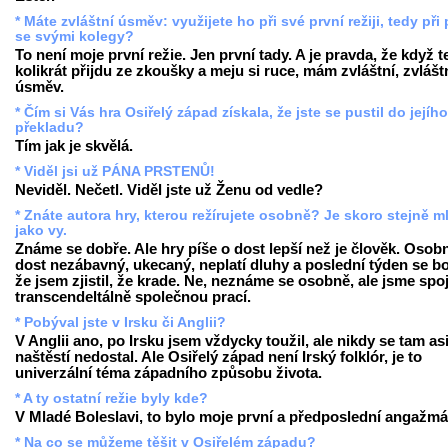
* Máte zvláštní úsměv: využijete ho při své první režiji, tedy při 
se svými kolegy?
To není moje první režie. Jen první tady. A je pravda, že když 
kolikrát přijdu ze zkoušky a meju si ruce, mám zvláštní, zvlášt
úsměv.
* Čím si Vás hra Osiřelý západ získala, že jste se pustil do jejího
překladu?
Tím jak je skvělá.
* Viděl jsi už PÁNA PRSTENŮ!
Neviděl. Nečetl. Viděl jste už Ženu od vedle?
* Znáte autora hry, kterou režírujete osobně? Je skoro stejně m
jako vy.
Známe se dobře. Ale hry píše o dost lepší než je člověk. Osobn
dost nezábavný, ukecaný, neplatí dluhy a poslední týden se bo
že jsem zjistil, že krade. Ne, neznáme se osobně, ale jsme spo
transcendeltálně společnou prací.
* Pobýval jste v Irsku či Anglii?
V Anglii ano, po Irsku jsem vždycky toužil, ale nikdy se tam as
naštěstí nedostal. Ale Osiřelý západ není Irský folklór, je to
univerzální téma západního způsobu života.
* A ty ostatní režie byly kde?
V Mladé Boleslavi, to bylo moje první a předposlední angažmá
* Na co se můžeme těšit v Osiřelém západu?