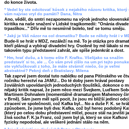
do konce života.
* Vedel by ste odcitovať kúsok z nejakého názoru kritika, ktorý
vám najviac vryl do pamäti? Dana, Nitra
Ano, věděl, do smtri nezapomenu na výrok jednoho slovensk
kiritika na naše snažení v Lidské tragikomedii: "Onánia divad
trpaslíkov..." Dřív mě to nesmírně bolelo, teď se tomu směju.
* Jaký je Váš názor na col dramatiku? Bude se někdy hrát i v 
Bude-li se hrát v MDZ, nezáleží na mě. To je otázka pro drama
kteří plánují a vybírají divadelní hry. Osobně by mě lákalo si 
takovém typu představení zahrát, ale spíše jedenkrát a dost.
* Hm, hrať dušu, a k tomu ešte F. Krafku. Všelijako sa snažím
predstaviť si to, ale ... Čo vám prvé zišlo na um pri tejto ponuk
ste vykľučkovali z toho, že máte stvárniť niečo, čo je veľmi
abstraktné? Pekný deň z Bratislavy. Milena
Tak zaprvé jsem dostal tuto nabídku od pana Pitínského ve čt
ročníku herectví na JAMU... Do té doby jsem hrával postavy
žoviálních upovídaných jednoduchých tlouštíků, dokonce o 
nějaký kritik napsal, že jsem něco mezi Švejkem, Luďkem Sob
Martinem Dohnalem (momentálně dramaturgem Mahenovy či
v Brně). Sám jsem měl spíš pocit, že jsou mi bližší jedinci odci
ztracení ve společnosti, což Kafka byl... No a duše F. K. se hrá
způsobem, že jsme byli dva: Kafka, což byl herec podobný Ka
(který po celou dobu představení mlčel, pouze stál na jevišti j
živá socha F. K.)a Franz, což jsem byl já, který se sice Kafkovi
fyzicky nepodobal, ale veškeré jednání stálo na něm.