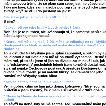
mám takovou trému, že se ptám sám sebe, jestli to vůbec stojí 
Taky mě baví, když sám na sobě pociťuji různé psychické změ
zvraty, když se vžiju do postavy na jevišti.
* Gustave jak jsi spokojenej v MD Zlín?
S čím?
* Jakou roli pro tebe hrají v životě peníze? Jana
Bohužel je to nutnost, ale uvědomuju si, že samotné peníze k
štěstí a spokojenosti nestačí.
* Kterou roli máte nejraději? Dle mého to odhaduji na roli Myšk
Dostojevského Idiotovi, máte rád ruské divadelní autory? Lída 
Hodonína
To je ostuda! Na Myškina jsem úplně zapomněl, a přitom byla 
na Idiotovi v HaDivadle pro mě až osudově významná. Ruské 
mám rád, přestože jsem si jich na divadle zatím neužil tak, jak
si představoval. V posledních letech jsem konečně dostal mo
ztvárnit nějaké Čechovovy postavy. A přestože Dostojevskij n
divadelním autorem, je mi natolik blízký, že dramatizace jeho
románů mě vždycky budou lákat.
* Ako sa cítite v nitrianskom divadle? Peter
Velmi dobře, cítím se tam jako doma, kolegové v Nitře jsou na
přátelští a jsem šťastný, že k mému účinkování v Nitře došlo.
* Chceš být herec do konce svého života, nebo s tím jednou pr
Luboš
To záleží na době, kdy se mě zeptáš. Teď momentálně mám poc