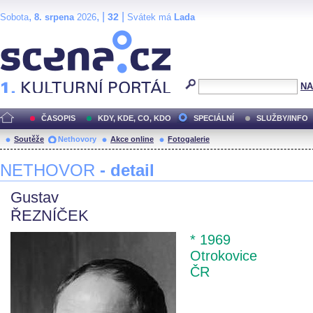
,
, |
|
32
Sobota
8. srpena
2026
Svátek má
Lada
Scéna.cz
NA
ČASOPIS
KDY, KDE, CO, KDO
SPECIÁLNÍ
SLUŽBY/INFO
Soutěže
Nethovory
Akce online
Fotogalerie
NETHOVOR
- detail
Gustav
ŘEZNÍČEK
* 1969
Otrokovice
ČR