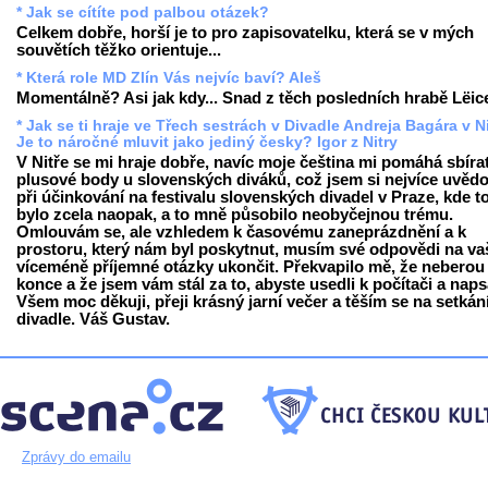
* Jak se cítíte pod palbou otázek?
Celkem dobře, horší je to pro zapisovatelku, která se v mých
souvětích těžko orientuje...
* Která role MD Zlín Vás nejvíc baví? Aleš
Momentálně? Asi jak kdy... Snad z těch posledních hrabě Lëice
* Jak se ti hraje ve Třech sestrách v Divadle Andreja Bagára v N
Je to náročné mluvit jako jediný česky? Igor z Nitry
V Nitře se mi hraje dobře, navíc moje čeština mi pomáhá sbíra
plusové body u slovenských diváků, což jsem si nejvíce uvěd
při účinkování na festivalu slovenských divadel v Praze, kde 
bylo zcela naopak, a to mně působilo neobyčejnou trému.
Omlouvám se, ale vzhledem k časovému zaneprázdnění a k
prostoru, který nám byl poskytnut, musím své odpovědi na va
víceméně příjemné otázky ukončit. Překvapilo mě, že neberou
konce a že jsem vám stál za to, abyste usedli k počítači a napsa
Všem moc děkuji, přeji krásný jarní večer a těším se na setkán
divadle. Váš Gustav.
Zprávy do emailu