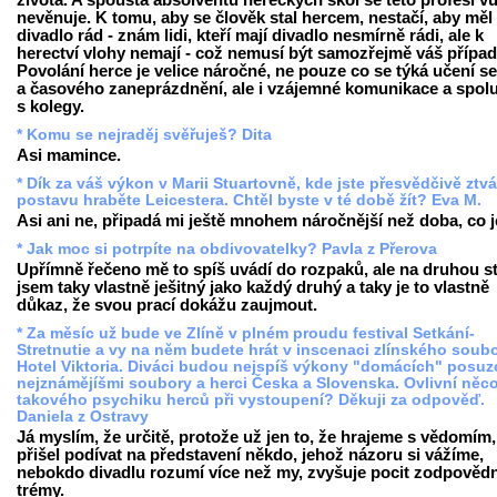
života. A spousta absolventů hereckých škol se této profesi v
nevěnuje. K tomu, aby se člověk stal hercem, nestačí, aby měl
divadlo rád - znám lidi, kteří mají divadlo nesmírně rádi, ale k
herectví vlohy nemají - což nemusí být samozřejmě váš případ
Povolání herce je velice náročné, ne pouze co se týká učení se
a časového zaneprázdnění, ale i vzájemné komunikace a spol
s kolegy.
* Komu se nejraděj svěřuješ? Dita
Asi mamince.
* Dík za váš výkon v Marii Stuartovně, kde jste přesvědčivě ztvá
postavu hraběte Leicestera. Chtěl byste v té době žít? Eva M.
Asi ani ne, připadá mi ještě mnohem náročnější než doba, co j
* Jak moc si potrpíte na obdivovatelky? Pavla z Přerova
Upřímně řečeno mě to spíš uvádí do rozpaků, ale na druhou s
jsem taky vlastně ješitný jako každý druhý a taky je to vlastně
důkaz, že svou prací dokážu zaujmout.
* Za měsíc už bude ve Zlíně v plném proudu festival Setkání-
Stretnutie a vy na něm budete hrát v inscenaci zlínského soub
Hotel Viktoria. Diváci budou nejspíš výkony "domácích" posuz
nejznámějíšmi soubory a herci Česka a Slovenska. Ovlivní něc
takového psychiku herců při vystoupení? Děkuji za odpověď.
Daniela z Ostravy
Já myslím, že určitě, protože už jen to, že hrajeme s vědomím,
přišel podívat na představení někdo, jehož názoru si vážíme,
nebokdo divadlu rozumí více než my, zvyšuje pocit zodpovědn
trémy.