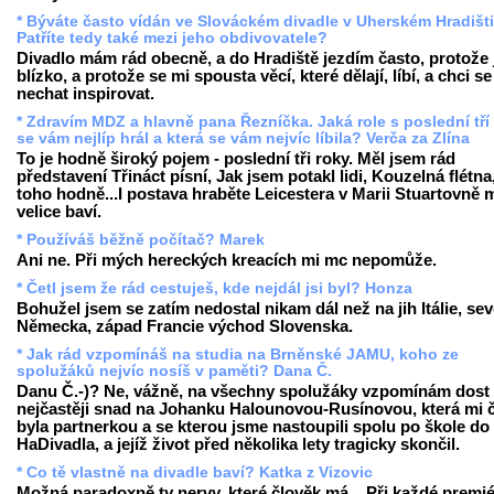
* Býváte často vídán ve Slováckém divadle v Uherském Hradišti
Patříte tedy také mezi jeho obdivovatele?
Divadlo mám rád obecně, a do Hradiště jezdím často, protože 
blízko, a protože se mi spousta věcí, které dělají, líbí, a chci se
nechat inspirovat.
* Zdravím MDZ a hlavně pana Řezníčka. Jaká role s poslední tří
se vám nejlíp hrál a která se vám nejvíc líbila? Verča za Zlína
To je hodně široký pojem - poslední tři roky. Měl jsem rád
představení Třináct písní, Jak jsem potakl lidi, Kouzelná flétna,
toho hodně...I postava hraběte Leicestera v Marii Stuartovně 
velice baví.
* Používáš běžně počítač? Marek
Ani ne. Při mých hereckých kreacích mi mc nepomůže.
* Četl jsem že rád cestuješ, kde nejdál jsi byl? Honza
Bohužel jsem se zatím nedostal nikam dál než na jih Itálie, sev
Německa, západ Francie východ Slovenska.
* Jak rád vzpomínáš na studia na Brněnské JAMU, koho ze
spolužáků nejvíc nosíš v paměti? Dana Č.
Danu Č.-)? Ne, vážně, na všechny spolužáky vzpomínám dost 
nejčastěji snad na Johanku Halounovou-Rusínovou, která mi 
byla partnerkou a se kterou jsme nastoupili spolu po škole do
HaDivadla, a jejíž život před několika lety tragicky skončil.
* Co tě vlastně na divadle baví? Katka z Vizovic
Možná paradoxně ty nervy, které člověk má... Při každé premi