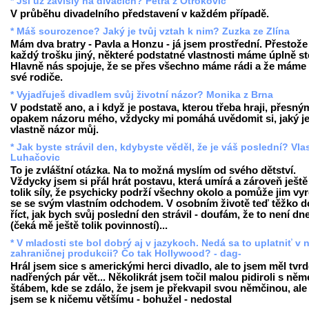
* Jsi už závislý na divácích? Petra z Otrokovic
V průběhu divadelního představení v každém případě.
* Máš sourozence? Jaký je tvůj vztah k nim? Zuzka ze Zlína
Mám dva bratry - Pavla a Honzu - já jsem prostřední. Přestože
každý trošku jiný, některé podstatné vlastnosti máme úplně st
Hlavně nás spojuje, že se přes všechno máme rádi a že máme 
své rodiče.
* Vyjadřuješ divadlem svůj životní názor? Monika z Brna
V podstatě ano, a i když je postava, kterou třeba hraji, přesný
opakem názoru mého, vždycky mi pomáhá uvědomit si, jaký j
vlastně názor můj.
* Jak byste strávil den, kdybyste věděl, že je váš poslední? Vla
Luhačovic
To je zvláštní otázka. Na to možná myslím od svého dětství.
Vždycky jsem si přál hrát postavu, která umírá a zároveň ješt
tolik síly, že psychicky podrží všechny okolo a pomůže jim vy
se se svým vlastním odchodem. V osobním životě teď těžko 
říct, jak bych svůj poslední den strávil - doufám, že to není dn
(čeká mě ještě tolik povinností)...
* V mladosti ste bol dobrý aj v jazykoch. Nedá sa to uplatniť v 
zahraničnej produkcii? Čo tak Hollywood? - dag-
Hrál jsem sice s americkými herci divadlo, ale to jsem měl tvr
nadřených pár vět... Několikrát jsem točil malou pidiroli s n
štábem, kde se zdálo, že jsem je překvapil svou němčinou, ale
jsem se k ničemu většímu - bohužel - nedostal