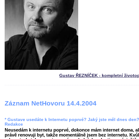
Gustav ŘEZNÍČEK - kompletní životo
Záznam NetHovoru 14.4.2004
* Gustave usedáte k Internetu poprvé? Jaký jste měl dnes den
Redakce
Neusedám k internetu poprvé, dokonce mám internet doma, al
právě renovuji byt, takže momentálně jsem bez internetu. Kvůl