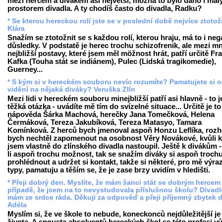
mezi hercem a divákem asi největší, možná to bylo dáno i ma
prostorem divadla. A ty chodíš často do divadla, Radku?
* Se kterou hereckou rolí jste se v poslední době nejvíce ztotož
Klára
Snažím se ztotožnit se s každou rolí, kterou hraju, má to i neg
důsledky. V podstatě je herec trochu schizofrenik, ale mezi m
nejbližší postavy, které jsem měl möžnost hrát, patří určitě Fr
Kafka (Touha stát se indiánem), Pulec (Lidská tragikomedie),
Guerney...
* S kým si v hereckém souboru nevíc rozumíte? Pamatujete si 
vidění na nějaká diváky? Veruška Zlín
Mezi lidi v hereckém souboru minejbližší patří asi hlavně - to j
těžká otázka - uvádíte mě tím do svízelné situace... Určitě je to
nápověda Šárka Machová, herečky Jana Tomečková, Helena
Čermáková, Tereza Jakubíková, Tereza Matasyo, Tamara
Komínková. Z herců bych jmenoval aspoň Honzu Leflíka, roz
bych nechtěl zapomenout na osobnost Věry Novákové, kvůli k
jsem vlastně do zlínského divadla nastoupil. Ještě k divákům 
li aspoň trochu možnost, tak se snažím diváky si aspoň troch
prohlédnout a udržet si kontakt, takže si některé, pro mě výra
typy, pamatuju a těším se, že je zase brzy uvidím v hledišti.
* Přeji dobrý den. Myslíte, že mám šanci stát se dobrým hercem 
případě, že jsem na to nevystudovala příslušnou školu? Divadl
mám ze srdce ráda. Děkuji za odpověď a přeji příjemný zbytek 
Adéla
Myslím si, že ve škole to nebude, koneckonců nejdůležitější je