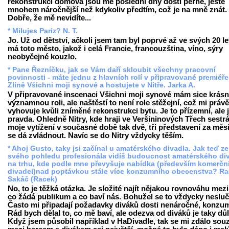
rekonstrukci domova jsou mé poslední dny dosti perné, ještě
mnohem náročnější než kdykoliv předtím, což je na mně znát.
Dobře, že mě nevidíte...
* Milujes Pariz? N. T.
Jo. Už od dětství, ačkoli jsem tam byl poprvé až ve svých 20 le
má toto město, jakož i celá Francie, francouzština, víno, sýry
neobyčejné kouzlo.
* Pane Řezníčku, jak se Vám daří skloubit všechny pracovní
povinnosti - máte jednu z hlavních rolí v připravované premiéře
Zlíně Všichni moji synové a hostujete v Nitře. Jarka A.
V připravované inscenaci Všichni moji synové mám sice krás
významnou roli, ale naštěstí to není role stěžejní, což mi právě
vyhovuje kvůli zníměné rekonstrukci bytu. Je to přízemní, ale j
pravda. Ohledně Nitry, kde hraji ve Veršininových Třech sestrá
moje vytížení v současné době tak dvě, tři představení za měs
se dá zvládnout. Navíc se do Nitry vždycky těším.
* Ahoj Gusto, taky jsi začínal u amatérského divadla. Jak teď ze
svého pohledu profesionála vidíš budoucnost amatérského di
na trhu, kde podle mne převyšuje nabídka (především komerčn
divadel)nad poptávkou stále více konzumního obecenstva? R
Sakáč (Racek)
No, to je těžká otázka. Je složité najít nějakou rovnováhu mezi
co žádá publikum a co baví nás. Bohužel se to vždycky nesluč
Často mi připadají požadavky diváků dosti nenáročné, konzum
Rád bych dělal to, co mě baví, ale odezva od diváků je taky důl
Když jsem působil například v HaDivadle, tak se mi zdálo sou