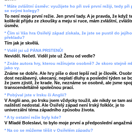
* Máte zvláštní úsměv: využijete ho při své první režiji, tedy při 
se svými kolegy?
To není moje první režie. Jen první tady. A je pravda, že když 
kolikrát přijdu ze zkoušky a meju si ruce, mám zvláštní, zvlášt
úsměv.
* Čím si Vás hra Osiřelý západ získala, že jste se pustil do jejího
překladu?
Tím jak je skvělá.
* Viděl jsi už PÁNA PRSTENŮ!
Neviděl. Nečetl. Viděl jste už Ženu od vedle?
* Znáte autora hry, kterou režírujete osobně? Je skoro stejně m
jako vy.
Známe se dobře. Ale hry píše o dost lepší než je člověk. Osobn
dost nezábavný, ukecaný, neplatí dluhy a poslední týden se bo
že jsem zjistil, že krade. Ne, neznáme se osobně, ale jsme spo
transcendeltálně společnou prací.
* Pobýval jste v Irsku či Anglii?
V Anglii ano, po Irsku jsem vždycky toužil, ale nikdy se tam as
naštěstí nedostal. Ale Osiřelý západ není Irský folklór, je to
univerzální téma západního způsobu života.
* A ty ostatní režie byly kde?
V Mladé Boleslavi, to bylo moje první a předposlední angažmá
* Na co se můžeme těšit v Osiřelém západu?