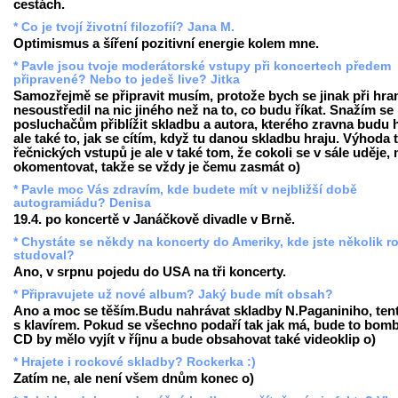
cestách.
* Co je tvojí životní filozofií? Jana M.
Optimismus a šíření pozitivní energie kolem mne.
* Pavle jsou tvoje moderátorské vstupy při koncertech předem
připravené? Nebo to jedeš live? Jitka
Samozřejmě se připravit musím, protože bych se jinak při hra
nesoustředil na nic jiného než na to, co budu říkat. Snažím se
posluchačům přiblížit skladbu a autora, kterého zravna budu h
ale také to, jak se cítím, když tu danou skladbu hraju. Výhoda 
řečnických vstupů je ale v také tom, že cokoli se v sále uděje
okomentovat, takže se vždy je čemu zasmát o)
* Pavle moc Vás zdravím, kde budete mít v nejbližší době
autogramiádu? Denisa
19.4. po koncertě v Janáčkově divadle v Brně.
* Chystáte se někdy na koncerty do Ameriky, kde jste několik r
studoval?
Ano, v srpnu pojedu do USA na tři koncerty.
* Připravujete už nové album? Jaký bude mít obsah?
Ano a moc se těším.Budu nahrávat skladby N.Paganiniho, ten
s klavírem. Pokud se všechno podaří tak jak má, bude to bomb
CD by mělo vyjít v říjnu a bude obsahovat také videoklip o)
* Hrajete i rockové skladby? Rockerka :)
Zatím ne, ale není všem dnům konec o)