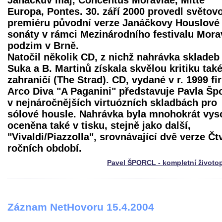
Janáčkův máj, Concentus Moraviae, Mitte
Europa, Pontes. 30. září 2000 provedl světov
premiéru původní verze Janáčkovy Houslové
sonáty v rámci Mezinárodního festivalu Mor
podzim v Brně.
Natočil několik CD, z nichž nahrávka skladeb 
Suka a B. Martinů získala skvělou kritiku také
zahraničí (The Strad). CD, vydané v r. 1999 f
Arco Diva "A Paganini" představuje Pavla Šp
v nejnáročnějších virtuózních skladbách pro
sólové housle. Nahrávka byla mnohokrát vys
oceněna také v tisku, stejně jako další,
"Vivaldi/Piazzolla", srovnávající dvě verze Čt
ročních období.
Pavel ŠPORCL - kompletní životo
Záznam NetHovoru 15.4.2004