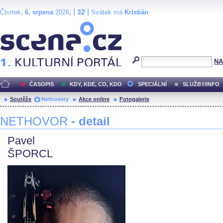
,
, |
|
32
Čtvrtek
6. srpena
2026
Svátek má
Kristián
Scéna.cz
NA
ČASOPIS
KDY, KDE, CO, KDO
SPECIÁLNÍ
SLUŽBY/INFO
Soutěže
Nethovory
Akce online
Fotogalerie
NETHOVOR
- detail
Pavel
ŠPORCL