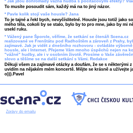
* Jak jdou dohromady vážná hudba s počítačovými efekty? Vl
To musíte posoudit sám, každý má na to jiný názor.
* Pavle kolik stojí vaše housle? Jana
To je tajné a řekl bych, nevyčíslitelné. Housle jsou totiž jako s
mého těla, cokoli by se stalo, bylo by to pro mne, jako by mi 
usekl ruku.
* Vážený pane Šporcle, věříme, že setkání se čtenáři Scena.cz
realizované ve Frenštátu pod Radhoštěm a zároveň z Prahy, by
zajímavé. Jak je vidět z dnešního rozhovoru - ovládáte výborně
housle, ale i Internet. Přejeme Vám mnoho úspěchů nejen na ko
"vážné" hudby, ale i v osobním životě. Prosíme o Vaše závěreč
slovo a těšíme se na další setkání s Vámi. Redakce
Děkuji všem za zajímavé otázky a doufám, že se s některými z
uvidím na nějakém mém koncertě. Mějte se krásně a užívejte j
o))).Pavel
Zprávy do emailu