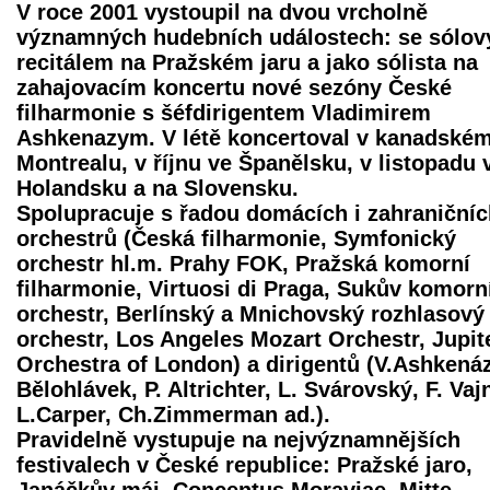
V roce 2001 vystoupil na dvou vrcholně
významných hudebních událostech: se sólo
recitálem na Pražském jaru a jako sólista na
zahajovacím koncertu nové sezóny České
filharmonie s šéfdirigentem Vladimirem
Ashkenazym. V létě koncertoval v kanadské
Montrealu, v říjnu ve Španělsku, v listopadu 
Holandsku a na Slovensku.
Spolupracuje s řadou domácích i zahraničníc
orchestrů (Česká filharmonie, Symfonický
orchestr hl.m. Prahy FOK, Pražská komorní
filharmonie, Virtuosi di Praga, Sukův komorn
orchestr, Berlínský a Mnichovský rozhlasový
orchestr, Los Angeles Mozart Orchestr, Jupit
Orchestra of London) a dirigentů (V.Ashkenáz
Bělohlávek, P. Altrichter, L. Svárovský, F. Vaj
L.Carper, Ch.Zimmerman ad.).
Pravidelně vystupuje na nejvýznamnějších
festivalech v České republice: Pražské jaro,