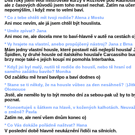
Dva roky jsem vedl mistrovské kurzy v Rožnově pod Radhošt
ale z časových důvodů jsem toho musel nechat. Zatím na učen
nepomýšlím, i když mne to velmi baví.
* Co z tebe chtěli mít tvoji rodiče? Alena z Mostu
Ani moc nevím, ale já jsem chtěl být houslista.
* Umíte zpívat? Jana
Ani moc ne, ale docela mne to baví-hlavně v autě na cestách o
* Vy hrajete na vlastní, anebo propůjčený nástroj? Jana z Brna
Mám jedny vlastní housle, které postavil náš nejlepší houslař 
Špidlen, ty druhé housle od italského houslaře Carcassiho b
brzy moje také-s jejich koupí mi pomohla Interbanka.
* Když jsi byl malý, nutili tě rodiče do houslí, nebo tě hraní od
samého začátku bavilo? Monika
Od začátku mě hraní bavilpo a baví dodnes o)
* Stane se ti někdy, že na housle vůbec za den nesáhneš? :)Jit
Olomouce
Jistě, ale nemělo by to být mnoho dní za sebou-pak už by to b
poznat.
* Koncertuješ s šátkem na hlavě, v kožených kalhotách. Neuva
o změně? Pavla
Zatím ne, ale není všem dnům konec o)
* Co Vás dokáže pořádně naštvat? Hana
V poslední době hlavně neukáznění řidiči na silnicích.