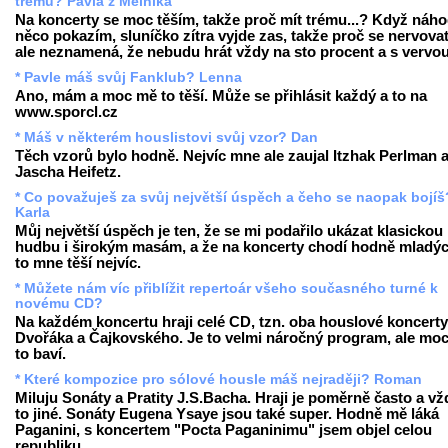
trému? Pavla z Mělníka
Na koncerty se moc těším, takže proč mít trému...? Když náh
něco pokazím, sluníčko zítra vyjde zas, takže proč se nervovat
ale neznamená, že nebudu hrát vždy na sto procent a s vervou
* Pavle máš svůj Fanklub? Lenna
Ano, mám a moc mě to těší. Může se přihlásit každý a to na
www.sporcl.cz
* Máš v některém houslistovi svůj vzor? Dan
Těch vzorů bylo hodně. Nejvíc mne ale zaujal Itzhak Perlman 
Jascha Heifetz.
* Co považuješ za svůj největší úspěch a čeho se naopak bojíš
Karla
Můj největší úspěch je ten, že se mi podařilo ukázat klasickou
hudbu i širokým masám, a že na koncerty chodí hodně mladých
to mne těší nejvíc.
* Můžete nám víc přiblížit repertoár všeho současného turné k
novému CD?
Na každém koncertu hraji celé CD, tzn. oba houslové koncerty
Dvořáka a Čajkovského. Je to velmi náročný program, ale mo
to baví.
* Které kompozice pro sólové housle máš nejraději? Roman
Miluju Sonáty a Pratity J.S.Bacha. Hraji je poměrně často a vž
to jiné. Sonáty Eugena Ysaye jsou také super. Hodně mě láká
Paganini, s koncertem "Pocta Paganinimu" jsem objel celou
republiku.