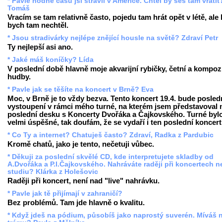
* Pavle hodně času jsi strávil v Americe. Chtěl by ses tam vrátit
Tomáš
Vracím se tam relativně často, pojedu tam hrát opět v létě, ale 
bych tam nechtěl.
* Jsou stradivárky nejlépe znějící housle na světě? Zdraví Petr
Ty nejlepší asi ano.
* Jaké máš koníčky? Lída
V poslední době hlavně moje akvarijní rybičky, četní a kompoz
hudby.
* Pavle jak se těšíte na koncert v Brně? Eva
Moc, v Brně je to vždy bezva. Tento koncert 19.4. bude posled
vystoupení v rámci mého turné, na kterém jsem představoval
poslední desku s Koncerty Dvořáka a Čajkovského. Turné byl
velmi úspěšné, tak doufám, že se vydaří i ten poslední koncert
* Co Ty a internet? Chatuješ často? Zdraví, Radka z Pardubic
Kromě chatů, jako je tento, nečetuji vůbec.
* Děkuji za poslední skvělé CD, kde interpretujete skladby od
A.Dvořáka a P.I.Čajkovského. Nahráváte raději při koncertech 
studiu? Klárka z Holešovic
Raději při koncert, není nad "live" nahrávku.
* Pavle jak tě přijímají v zahraničí?
Bez problémů. Tam jde hlavně o kvalitu.
* Když jdeš na pódium, působíš jako naprostý suverén. Míváš 