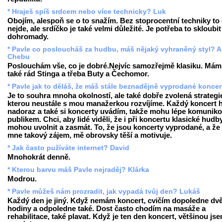
* Hraješ spíš srdcem nebo více technicky? Luk
Obojím, alespoň se o to snažím. Bez stoprocentní techniky to
nejde, ale srdíčko je také velmi důležité. Je potřeba to skloubit
dohromady.
* Pavle co posloucháš za hudbu, máš nějaký vyhraněný styl? A
Chebu
Poslouchám vše, co je dobré.Nejvíc samozřejmě klasiku. Mám
také rád Stinga a třeba Buty a Čechomor.
* Pavle jak to děláš, že máš stále beznadějně vyprodané konce
Je to souhra mnoha okolností, ale také dobře zvolená strategi
kterou neustále s mou manažerkou rozvíjíme. Každý koncert h
nadoraz a také si koncerty uvádím, takže mohu lépe komuniko
publikem. Chci, aby lidé viděli, že i při koncertu klasické hudb
mohou uvolnit a zasmát. To, že jsou koncerty vyprodané, a že 
mne takový zájem, mě obrovsky těší a motivuje.
* Jak často pužíváte internet? David
Mnohokrát denně.
* Kterou barvu máš Pavle nejraděj? Klárka
Modrou.
* Pavle můžeš nám prozradit, jak vypadá tvůj den? Lukáš
Každý den je jiný. Když nemám koncert, cvičím dopoledne dv
hodiny a odpoledne také. Dost často chodím na masáže a
rehabilitace, také plavat. Když je ten den koncert, většinou js