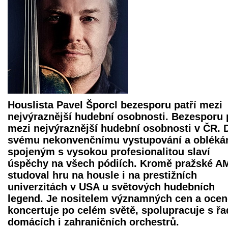
Houslista
Pavel Šporcl
bezesporu patří mezi
nejvýraznější hudební osobnosti. Bezesporu 
mezi nejvýraznější hudební osobnosti v ČR. 
svému nekonvenčnímu vystupování a oblékán
spojeným s vysokou profesionalitou slaví
úspěchy na všech pódiích. Kromě pražské A
studoval hru na housle i na prestižních
univerzitách v USA u světových hudebních
legend. Je nositelem významných cen a ocen
koncertuje po celém světě, spolupracuje s ř
domácích i zahraničních orchestrů.