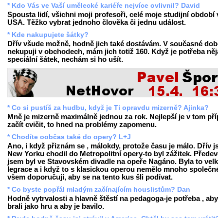
* Kdo Vás ve Vaší umělecké kariéře nejvíce ovlivnil? David
Spousta lidí, všichni moji profesoři, celé moje studijní období 
USA. Těžko vybrat jednoho člověka či jednu událost.
* Kde nakupujete šátky?
Dřív všude možně, hodně jich také dostávám. V současné dob
nekupuji v obchodech, mám jich totiž 160. Když je potřeba ně
speciální šátek, nechám si ho ušít.
* Co si pustíš za hudbu, když je Ti opravdu mizerně? Ajinka?
Mně je mizerně maximálně jednou za rok. Nejlepší je v tom př
začít cvičit, to hned na problémy zapomenu.
* Chodíte oobčas také do opery? L+J
Ano, i když přiznám se , málokdy, protože času je málo. Dřív 
New Yorku chodil do Metropolitní opery-to byl zážitek. Přede
jsem byl ve Stavovském divadle na opeře Nagáno. Byla to vel
legrace a i když to s klasickou operou nemělo mnoho společn
všem doporučuji, aby se na tento kus šli podívat.
* Co byste popřál mladým začínajícím houslistům? Dan
Hodně vytrvalosti a hlavně štěstí na pedagoga-je potřeba , aby
brali jako hru a aby je bavilo.