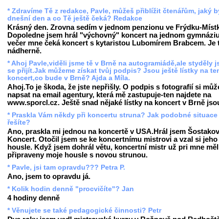
* Zdravíme Tě z redakce, Pavle, můžeš přiblížit čtenářům, jaký b
dnešní den a co Tě ještě čeká? Redakce
Krásný den. Zrovna sedím v jednom penzionu ve Frýdku-Míst
Dopoledne jsem hrál "výchovný" koncert na jednom gymnáziu
večer mne čeká koncert s kytaristou Lubomírem Brabcem. Je 
nádherně.
* Ahoj Pavle,viděli jsme tě v Brně na autogramiádě,ale styděly 
se přijít.Jak můžeme získat tvůj podpis? Jsou ještě lístky na te
koncert,co bude v Brně? Ajda a Míla.
Ahoj.To je škoda, že jste nepřišly. O podpis s fotografií si můž
napsat na email agentury, která mě zastupuje-ten najdete na
www.sporcl.cz. Ještě snad nějaké lístky na koncert v Brně jso
* Praskla Vám někdy při koncertu struna? Jak podobné situace
řešíte?
Ano, praskla mi jednou na koncertě v USA.Hrál jsem Šostakov
Koncert. Otočil jsem se ke koncertnímu mistrovi a vzal si jeho
housle. Když jsem dohrál větu, koncertní mistr už pri mne měl
připraveny moje housle s novou strunou.
* Pavle, jsi tam opravdu??? Petra P.
Ano, jsem to opravdu já.
* Kolik hodin denně "procvičíte"? Jan
4 hodiny denně
* Věnujete se také pedagogické činnosti? Petr