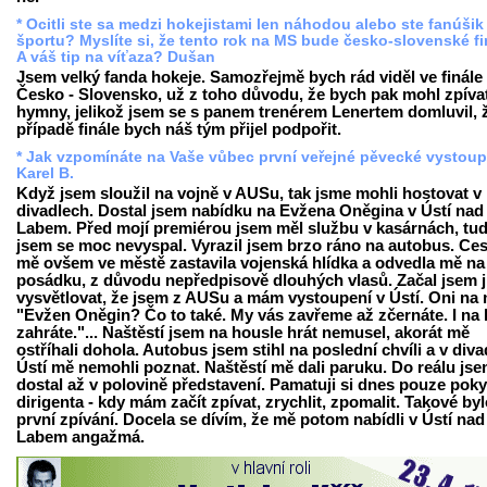
* Ocitli ste sa medzi hokejistami len náhodou alebo ste fanúšik
športu? Myslíte si, že tento rok na MS bude česko-slovenské f
A váš tip na víťaza? Dušan
Jsem velký fanda hokeje. Samozřejmě bych rád viděl ve finále
Česko - Slovensko, už z toho důvodu, že bych pak mohl zpíva
hymny, jelikož jsem se s panem trenérem Lenertem domluvil, 
případě finále bych náš tým přijel podpořit.
* Jak vzpomínáte na Vaše vůbec první veřejné pěvecké vystou
Karel B.
Když jsem sloužil na vojně v AUSu, tak jsme mohli hostovat v
divadlech. Dostal jsem nabídku na Evžena Oněgina v Ústí nad
Labem. Před mojí premiérou jsem měl službu v kasárnách, tud
jsem se moc nevyspal. Vyrazil jsem brzo ráno na autobus. Ce
mě ovšem ve městě zastavila vojenská hlídka a odvedla mě na
posádku, z důvodu nepředpisově dlouhých vlasů. Začal jsem 
vysvětlovat, že jsem z AUSu a mám vystoupení v Ústí. Oni na 
"Evžen Oněgin? Čo to také. My vás zavřeme až zčernáte. I na 
zahráte."... Naštěstí jsem na housle hrát nemusel, akorát mě
ostříhali dohola. Autobus jsem stihl na poslední chvíli a v diva
Ústí mě nemohli poznat. Naštěstí mě dali paruku. Do reálu jse
dostal až v polovině představení. Pamatuji si dnes pouze pok
dirigenta - kdy mám začít zpívat, zrychlit, zpomalit. Takové by
první zpívání. Docela se dívím, že mě potom nabídli v Ústí nad
Labem angažmá.