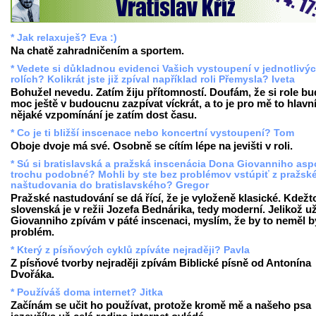
* Jak relaxuješ? Eva :)
Na chatě zahradničením a sportem.
* Vedete si důkladnou evidenci Vašich vystoupení v jednotlivý
rolích? Kolikrát jste již zpíval například roli Přemysla? Iveta
Bohužel nevedu. Zatím žiju přítomností. Doufám, že si role b
moc ještě v budoucnu zazpívat víckrát, a to je pro mě to hlavn
nějaké vzpomínání je zatím dost času.
* Co je ti bližší inscenace nebo koncertní vystoupení? Tom
Oboje dvoje má své. Osobně se cítím lépe na jevišti v roli.
* Sú si bratislavská a pražská inscenácia Dona Giovanniho as
trochu podobné? Mohli by ste bez problémov vstúpiť z pražsk
naštudovania do bratislavského? Gregor
Pražské nastudování se dá řící, že je vyloženě klasické. Kdežt
slovenská je v režii Jozefa Bednárika, tedy moderní. Jelikož u
Giovanniho zpívám v páté inscenaci, myslím, že by to neměl b
problém.
* Který z písňových cyklů zpíváte nejraději? Pavla
Z písňové tvorby nejraději zpívám Biblické písně od Antonína
Dvořáka.
* Používáš doma internet? Jitka
Začínám se učit ho používat, protože kromě mě a našeho psa