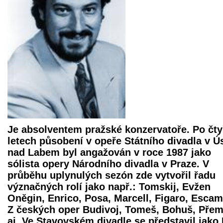
Je absolventem pražské konzervatoře. Po čt
letech působení v opeře Státního divadla v Ús
nad Labem byl angažován v roce 1987 jako
sólista opery Národního divadla v Praze. V
průběhu uplynulých sezón zde vytvořil řadu
význačných rolí jako např.: Tomskij, Evžen
Oněgin, Enrico, Posa, Marcell, Figaro, Escami
Z českých oper Budivoj, Tomeš, Bohuš, Přem
aj. Ve Stavovském divadle se představil jako