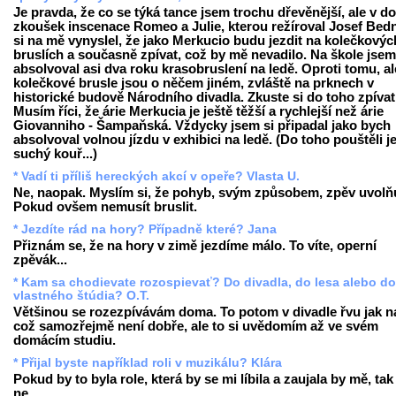
Je pravda, že co se týká tance jsem trochu dřevěnější, ale v d
zkoušek inscenace Romeo a Julie, kterou režíroval Josef Bedn
si na mě vynyslel, že jako Merkucio budu jezdit na kolečkovýc
bruslích a současně zpívat, což by mě nevadilo. Na škole jsem
absolvoval asi dva roku krasobruslení na ledě. Oproti tomu, al
kolečkové brusle jsou o něčem jiném, zvláště na prknech v
historické budově Národního divadla. Zkuste si do toho zpívat
Musím říci, že árie Merkucia je ještě těžší a rychlejší než árie
Giovanniho - Šampaňská. Vždycky jsem si připadal jako bych
absolvoval volnou jízdu v exhibici na ledě. (Do toho pouštěli j
suchý kouř...)
* Vadí ti příliš hereckých akcí v opeře? Vlasta U.
Ne, naopak. Myslím si, že pohyb, svým způsobem, zpěv uvolňu
Pokud ovšem nemusít bruslit.
* Jezdíte rád na hory? Případně které? Jana
Přiznám se, že na hory v zimě jezdíme málo. To víte, operní
zpěvák...
* Kam sa chodievate rozospievať? Do divadla, do lesa alebo do
vlastného štúdia? O.T.
Většinou se rozezpívávám doma. To potom v divadle řvu jak na
což samozřejmě není dobře, ale to si uvědomím až ve svém
domácím studiu.
* Přijal byste například roli v muzikálu? Klára
Pokud by to byla role, která by se mi líbila a zaujala by mě, tak
ne.