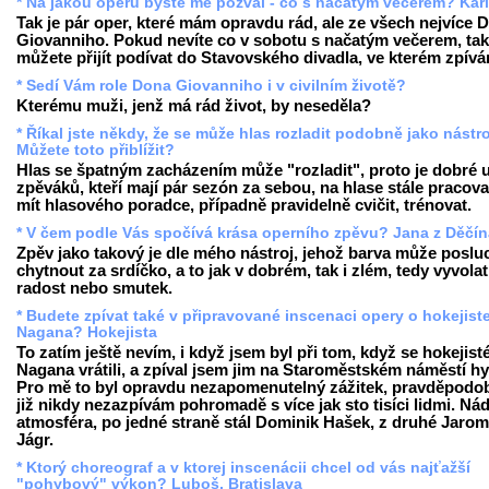
* Na jakou operu byste mě pozval - co s načatým večerem? Kar
Tak je pár oper, které mám opravdu rád, ale ze všech nejvíce 
Giovanniho. Pokud nevíte co v sobotu s načatým večerem, tak
můžete přijít podívat do Stavovského divadla, ve kterém zpívá
* Sedí Vám role Dona Giovanniho i v civilním životě?
Kterému muži, jenž má rád život, by neseděla?
* Říkal jste někdy, že se může hlas rozladit podobně jako nástro
Můžete toto přiblížit?
Hlas se špatným zacházením může "rozladit", proto je dobré 
zpěváků, kteří mají pár sezón za sebou, na hlase stále pracova
mít hlasového poradce, případně pravidelně cvičit, trénovat.
* V čem podle Vás spočívá krása operního zpěvu? Jana z Děčín
Zpěv jako takový je dle mého nástroj, jehož barva může poslu
chytnout za srdíčko, a to jak v dobrém, tak i zlém, tedy vyvolat
radost nebo smutek.
* Budete zpívat také v připravované inscenaci opery o hokejist
Nagana? Hokejista
To zatím ještě nevím, i když jsem byl při tom, když se hokejist
Nagana vrátili, a zpíval jsem jim na Staroměstském náměstí h
Pro mě to byl opravdu nezapomenutelný zážitek, pravděpodob
již nikdy nezazpívám pohromadě s více jak sto tisíci lidmi. Ná
atmosféra, po jedné straně stál Dominik Hašek, z druhé Jarom
Jágr.
* Ktorý choreograf a v ktorej inscenácii chcel od vás najťažší
"pohybový" výkon? Luboš, Bratislava