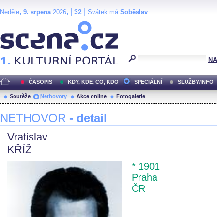
,
, |
|
32
Neděle
9. srpena
2026
Svátek má
Soběslav
Scéna.cz
NA
ČASOPIS
KDY, KDE, CO, KDO
SPECIÁLNÍ
SLUŽBY/INFO
Soutěže
Nethovory
Akce online
Fotogalerie
NETHOVOR
- detail
Vratislav
KŘÍŽ
* 1901
Praha
ČR