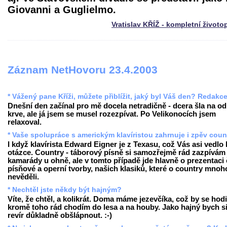
Giovanni a Guglielmo.
Vratislav KŘÍŽ - kompletní životo
Záznam NetHovoru 23.4.2003
* Vážený pane Kříži, můžete přiblížit, jaký byl Váš den? Redakc
Dnešní den začínal pro mě docela netradičně - dcera šla na o
krve, ale já jsem se musel rozezpívat. Po Velikonocích jsem
relaxoval.
* Vaše spolupráce s americkým klavíristou zahrnuje i zpěv coun
I když klavírista Edward Eigner je z Texasu, což Vás asi vedlo 
otázce. Country - táborový písně si samozřejmě rád zazpívám
kamarády u ohně, ale v tomto případě jde hlavně o prezentaci
písňové a operní tvorby, našich klasiků, které o country mnoh
nevěděli.
* Nechtěl jste někdy být hajným?
Víte, že chtěl, a kolikrát. Doma máme jezevčíka, což by se hodi
kromě toho rád chodím do lesa a na houby. Jako hajný bych s
revír důkladně obšlápnout. :-)