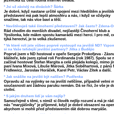
jezevčíka už celá rodina internet ovládá.
* Jsi už závislý na divácích? Šárka
Je dobré, když nastane určité spojení mezi hledištěm a jevišt
představení má pak lepší atmosféru a nás, i když se vždycky
snažíme, tak nás více baví a těší.
* Navštěvuješ také činoherní představení? Jak často? Zdena-O
Rád chodím do menších divadel, nejčastěji Činoherní klub a
Ypsilonka, kde mákm spostu kamarádů mezi herci. I pro mě, c
týká herectví, je to velká zkušenost.
* Ve které roli jste vůbec poprvé vystoupil na jeviště ND? Vzp
si na Vaše tehdejší jevištní partnery? Jitka z Budějic
Poprvé jsem v ND hostoval v opeře Sergeje Prokofjeva - Zásn
klášteře, kde jsem zpíval roli Ferdinanda (rok 1987). Spolu se
začínal hostovat Štefan Margita a celá plejáda kolegů, mimo ji
paní Ivana Mixová, Libuše Márová, Jitka Soběhartová, z pánů 
Fridlewicz, Jaroslav Horáček, Karel Petr, Václav Zítek a další.
* Jak snášíte na jevišti být nalíčen? Pudřenka
Opravdu až na vyjímky se na jevišti nelíčíme, případně velmi m
současnosti ani žádnou paruku nemám. Dá se říci, že vše je d
civilní.
* S jakým druhem lidí je vám nejlíp?
Samozřejmě s těmi, s nimiž si člověk nejlíp rozumí a má je rád
nás "maryjášníky" je příjemné, když je dobré obsazení na oper
abychom si mohli před představením dát dobrou maryáše.