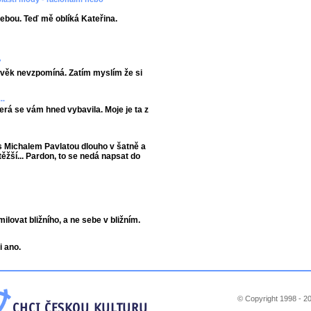
ebou. Teď mě oblíká Kateřina.
?
lověk nevzpomíná. Zatím myslím že si
..
terá se vám hned vybavila. Moje je ta z
s Michalem Pavlatou dlouho v šatně a
těžší... Pardon, to se nedá napsat do
ovat bližního, a ne sebe v bližním.
i ano.
© Copyright 1998 - 20