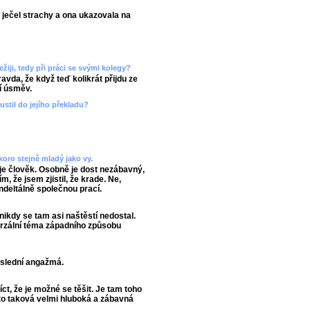
á ječel strachy a ona ukazovala na
ežiji, tedy při práci se svými kolegy?
ravda, že když teď kolikrát přijdu ze
í úsměv.
pustil do jejího překladu?
koro stejně mladý jako vy.
 je člověk. Osobně je dost nezábavný,
m, že jsem zjistil, že krade. Ne,
deltálně společnou prací.
 nikdy se tam asi naštěstí nedostal.
iverzální téma západního způsobu
oslední angažmá.
íct, že je možné se těšit. Je tam toho
e to taková velmi hluboká a zábavná