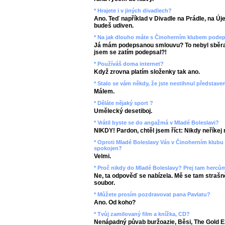
* Hrajete i v jiných divadlech?
Ano. Teď například v Divadle na Prádle, na Új
budeš udiven.
* Na jak dlouho máte s Činoherním klubem pod
Já mám podepsanou smlouvu? To nebyl sběrat
jsem se zatím podepsal?!
* Používáš doma internet?
Když zrovna platím složenky tak ano.
* Stalo se vám někdy, že jste nestihnul představen
Málem.
* Děláte nějaký sport ?
Umělecký desetiboj.
* Vrátil byste se do angažmá v Mladé Boleslavi?
NIKDY! Pardon, chtěl jsem říct: Nikdy neříkej 
* Oproti Mladé Boleslavy Vás v Činoherním klubu 
spokojen?
Velmi.
* Proč nikdy do Mladé Boleslavy? Prej tam hercům
Ne, ta odpověď se nabízela. Mě se tam strašně
soubor.
* Můžete prosím pozdravovat pana Pavlatu?
Ano. Od koho?
* Tvůj zamilovaný film a knížka, CD?
Nenápadný půvab buržoazie, Běsi, The Gold E