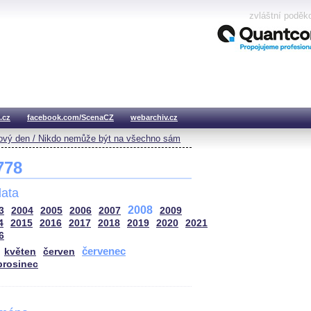
zvláštní poděk
.cz
facebook.com/ScenaCZ
webarchiv.cz
vý den / Nikdo nemůže být na všechno sám
 778
ata
2008
3
2004
2005
2006
2007
2009
4
2015
2016
2017
2018
2019
2020
2021
6
červenec
květen
červen
prosinec