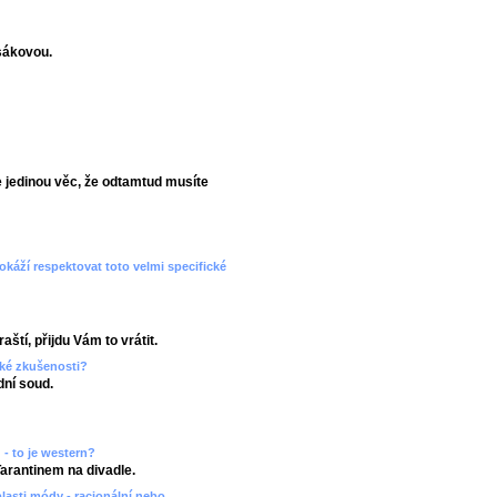
sákovou.
 jedinou věc, že odtamtud musíte
dokáží respektovat toto velmi specifické
aští, přijdu Vám to vrátit.
aké zkušenosti?
ní soud.
 - to je western?
Tarantinem na divadle.
blasti módy - racionální nebo