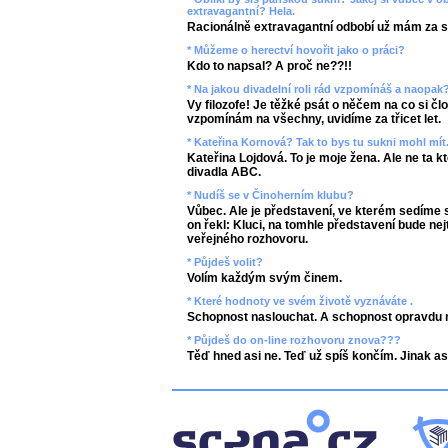
extravagantní? Hela.
Racionálně extravagantní odbobí už mám za s
* Můžeme o herectví hovořit jako o práci?
Kdo to napsal? A proč ne??!!
* Na jakou divadelní roli rád vzpomínáš a naopak
Vy filozofe! Je těžké psát o něčem na co si č
vzpomínám na všechny, uvidíme za třicet let.
* Kateřina Kornová? Tak to bys tu sukni mohl mít.
Kateřina Lojdová. To je moje žena. Ale ne ta k
divadla ABC.
* Nudíš se v Činoherním klubu?
Vůbec. Ale je představení, ve kterém sedíme 
on řekl: Kluci, na tomhle představení bude nej
veřejného rozhovoru.
* Půjdeš volit?
Volím každým svým činem.
* Které hodnoty ve svém životě vyznáváte .
Schopnost naslouchat. A schopnost opravdu mil
* Půjdeš do on-line rozhovoru znova???
Těď hned asi ne. Teď už spíš končím. Jinak as