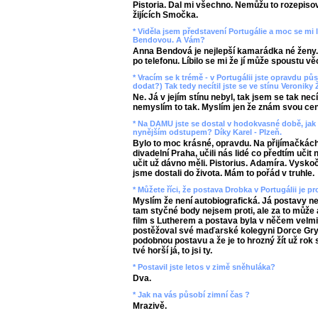
Pistoria. Dal mi všechno. Nemůžu to rozepisova
žijících Smočka.
* Viděla jsem představení Portugálie a moc se mi lí
Bendovou. A Vám?
Anna Bendová je nejlepší kamarádka né ženy.
po telefonu. Líbilo se mi že jí může spoustu věc
* Vracím se k trémě - v Portugálii jste opravdu pů
dodat?) Tak tedy necítil jste se ve stínu Veroniky
Ne. Já v jejím stínu nebyl, tak jsem se tak nec
nemyslím to tak. Myslím jen že znám svou ce
* Na DAMU jste se dostal v hodokvasné době, jak 
nynějším odstupem? Díky Karel - Plzeň.
Bylo to moc krásné, opravdu. Na přijímačkách,
divadelní Praha, učili nás lidé co předtím učit
učit už dávno měli. Pistorius. Adamíra. Vysko
jsme dostali do života. Mám to pořád v truhle.
* Můžete říci, že postava Drobka v Portugálii je p
Myslím že není autobiografická. Já postavy 
tam styčné body nejsem proti, ale za to může au
film s Lutherem a postava byla v něčem velm
postěžoval své maďarské kolegyni Dorce Gry
podobnou postavu a že je to hrozný žít už rok 
tvé horší já, to jsi ty.
* Postavil jste letos v zimě sněhuláka?
Dva.
* Jak na vás působí zimní čas ?
Mrazivě.