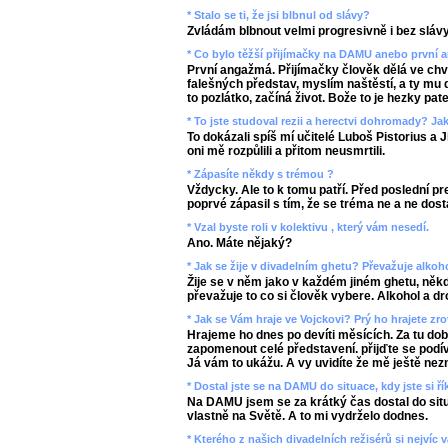
* Stalo se ti, že jsi blbnul od slávy?
Zvládám blbnout velmi progresivně i bez slávy
* Co bylo těžší přijímačky na DAMU anebo první
První angažmá. Přijímačky člověk dělá ve chv
falešných představ, myslím naštěstí, a ty mu 
to pozlátko, začíná život. Bože to je hezky pate
* To jste studoval rezii a herectvi dohromady? Jak
To dokázali spíš mí učitelé Luboš Pistorius a Ji
oni mě rozpůlili a přitom neusmrtili.
* Zápasíte někdy s trémou ?
Vždycky. Ale to k tomu patří. Před poslední p
poprvé zápasil s tím, že se tréma ne a ne dost
* Vzal byste roli v kolektivu , který vám nesedí.
Ano. Máte nějaký?
* Jak se žije v divadelním ghetu? Převažuje alkoh
Žije se v něm jako v každém jiném ghetu, něk
převažuje to co si člověk vybere. Alkohol a dr
* Jak se Vám hraje ve Vojckovi? Prý ho hrajete z
Hrajeme ho dnes po devíti měsících. Za tu dobu
zapomenout celé představení. přijďte se podív
Já vám to ukážu. A vy uvidíte že mě ještě nezn
* Dostal jste se na DAMU do situace, kdy jste si ří
Na DAMU jsem se za krátký čas dostal do situ
vlastně na Světě. A to mi vydrželo dodnes.
* Kterého z našich divadelních režisérů si nejvíc 