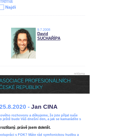
jména
Najdi
9.7.2008
David
SUCHAŘÍPA
reklama
25.8.2020 -
Jan CINA
ového rozhovoru a děkujeme, že jste přijal naše
bo ještě bude Váš dnešní den, a jak se kamarádíte s
ozlítaný. právě jsem doletěl.
spolupráci s FOK? Máte rád symfonickou hudbu a