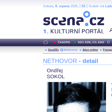
,
, |
|
32
Sobota
8. srpena
2026
Svátek má
Lad
Scéna.cz
ČASOPIS
KDY, KDE, CO, KDO
Soutěže
Nethovory
Akce online
Fotoga
NETHOVOR
- detail
Ondřej
SOKOL