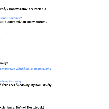
ezdě, v Hanswurstovi a v Pohleď a
epsanou smlouvu?
el autogramů, ten jediný kterému
í.
nikdy!
potkaly role vážnějšího charakteru. Jste
 dávaj škodovky...
 líbilo i bez škodovky. Byl tam skvělý
xpierience. Buňuel, Dostojevský,