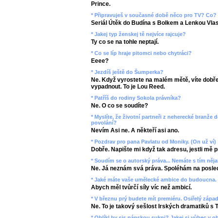
Prince.
* Připravuješ v současné době něco pro TV? Co?
Seriál Útěk do Budína s Bolkem a Lenkou Vla
* Jakej typ ženskej tě nejvíce rajcuje?
Ty co se na tohle neptají.
* Co se líp hraje pitomci nebo chytráci?
Eeee?
* Jezdíš ještě do Šumperka?
Ne. Když vyrostete na malém mětě, víte dobře
vypadnout. To je Lou Reed.
* Patříš do rodiny Sokola právníka?
Ne. O co se soudíte?
* Myslíte, že životní partneři z neherecké branže 
povolání?
Nevím Asi ne. A někteří asi ano.
* Pozdrav pro pana Pavlatu od Moniky. (On už ví)
Dobře. Napište mi když tak adresu, jestli mě pr
* Soudím se o autorský práva... Nemáte s tím něj
Ne. Já neznám svá práva. Spoléhám na posled
* Jaké máte vaše umělecké ambice do budoucna.
Abych měl tvůrčí síly víc než ambicí.
* V březnu prý budete mít premiéru. Osiřelý západ
Ne. To je takový sešlost Irských dramatiků s 
* Oblíkl by sis pánskou sukni? Jakej si vůbec v o