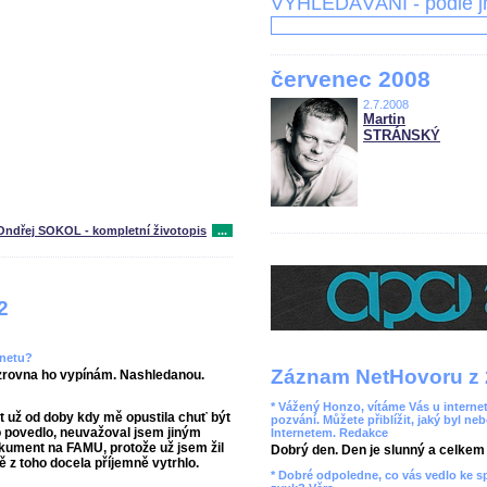
VYHLEDÁVÁNÍ - podle 
červenec 2008
2.7.2008
Martin
STRÁNSKÝ
Ondřej SOKOL - kompletní životopis
...
2
rnetu?
Záznam NetHovoru z 
, zrovna ho vypínám. Nashledanou.
* Vážený Honzo, vítáme Vás u internet
t už od doby kdy mě opustila chuť být
pozvání. Můžete přiblížit, jaký byl ne
to povedlo, neuvažoval jsem jiným
Internetem. Redakce
kument na FAMU, protože už jsem žil
Dobrý den. Den je slunný a celkem r
ě z toho docela příjemně vytrhlo.
* Dobré odpoledne, co vás vedlo ke 