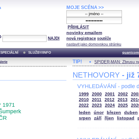
MOJE SCÉNA >>
a
PŘIHLÁSIT
novinky emailem
NAJDI
nová registrace
soutěže
nastavit jako domovskou stránku
SPECIÁLNÍ
SLUŽBY/INFO
quantcom
TIP!
SPIDER-MAN: Zbrusu no
lerie
NETHOVORY
- již
VYHLEDÁVÁNÍ - podle d
1999
2000
2001
2002
200
2010
2011
2012
2013
201
* 1971
2022
2023
2024
2025
202
Šumperk
leden
únor
březen
duben
ČR
srpen
září
říjen
listopad