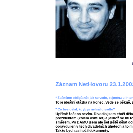
Záznam NetHovoru 23.1.200
* Začněme obligátně: jak se vede, zejména u inte
To je ideální otázka na konec. Vede se pěkně
* Co bys dělal, kdybys nehrál divadlo?
Upřímě řečeno nevím. Divadlo jsem chtěl děla
prezidentem (kolem osmi let) a jelikož se mi 
směrem. Po DAMU jsem ale šel ještě dělat do
opravdu jen v těch divadelních ghetech a to m
Takže bych asi točil dokumenty.