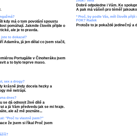
zvuk? Věra
Dobré odpoledne i Vám. Ke spolupr
A pak má vášeň pro téměř jakoukol
.
* Proč, by podle Vás, měl člověk přij
 angažmá?
FOK? Radek
íli kdy má o tom povolání spoustu
Protože to je pokaždé jedinečný a 
dost pomáhají. Jakmile člověk přijde o
tické, ale je to pravda.
 jste to dokazal?
ří Adamíra, já jen dělal co jsem stačil,
remiérou Portugálie v Činoheráku jsem
avit a to bylo teprve maso.
ol, sex a drogy?
dy krásně jindy docela hezky a
ogy mě netrápí.
rovna dnes?
 se dá odnosit živé dítě a
at a já Vám předvedu jak se mi hraje.
áte, ale až mě poznáte...
kal: "Proč tu vlastně jsem?"
ace že jsem si říkal Proč jsem
vážíš?