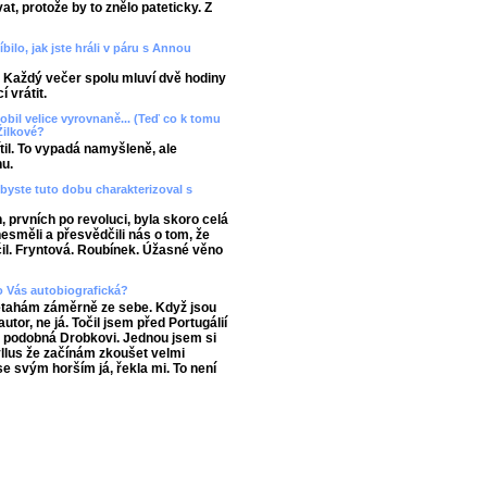
t, protože by to znělo pateticky. Z
bilo, jak jste hráli v páru s Annou
 Každý večer spolu mluví dvě hodiny
í vrátit.
sobil velice vyrovnaně... (Teď co k tomu
 Žilkové?
ítil. To vypadá namyšleně, ale
nu.
byste tuto dobu charakterizoval s
 prvních po revoluci, byla skoro celá
 nesměli a přesvědčili nás o tom, že
čil. Fryntová. Roubínek. Úžasné věno
ro Vás autobiografická?
netahám záměrně ze sebe. Když jsou
tor, ne já. Točil jsem před Portugálií
i podobná Drobkovi. Jednou jsem si
llus že začínám zkoušet velmi
se svým horším já, řekla mi. To není