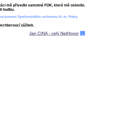
áci mě přivedlo samotné FOK, které mě oslovilo.
i hudbu.
ít na koncert Symfonického orchestru hl. m. Prahy
dechberoucí zážitek.
Jan CINA - celý NetHovor