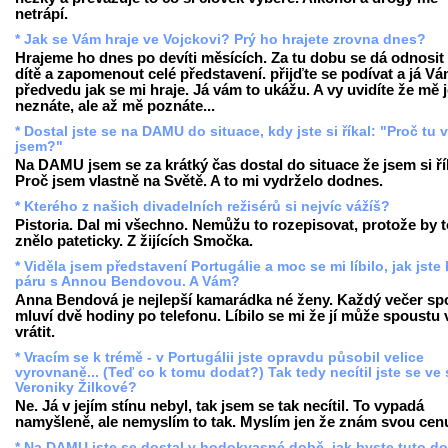
netrápí.
* Jak se Vám hraje ve Vojckovi? Prý ho hrajete zrovna dnes?
Hrajeme ho dnes po devíti měsících. Za tu dobu se dá odnosit 
dítě a zapomenout celé představení. přijďte se podívat a já V
předvedu jak se mi hraje. Já vám to ukážu. A vy uvidíte že mě 
neznáte, ale až mě poznáte...
* Dostal jste se na DAMU do situace, kdy jste si říkal: "Proč tu 
jsem?"
Na DAMU jsem se za krátký čas dostal do situace že jsem si ří
Proč jsem vlastně na Světě. A to mi vydrželo dodnes.
* Kterého z našich divadelních režisérů si nejvíc vážíš?
Pistoria. Dal mi všechno. Nemůžu to rozepisovat, protože by t
znělo pateticky. Z žijících Smočka.
* Viděla jsem představení Portugálie a moc se mi líbilo, jak jste 
páru s Annou Bendovou. A Vám?
Anna Bendová je nejlepší kamarádka né ženy. Každý večer sp
mluví dvě hodiny po telefonu. Líbilo se mi že jí může spoustu 
vrátit.
* Vracím se k trémě - v Portugálii jste opravdu působil velice
vyrovnaně... (Teď co k tomu dodat?) Tak tedy necítil jste se ve 
Veroniky Žilkové?
Ne. Já v jejím stínu nebyl, tak jsem se tak necítil. To vypadá
namyšleně, ale nemyslím to tak. Myslím jen že znám svou cen
* Na DAMU jste se dostal v hodokvasné době, jak byste tuto d