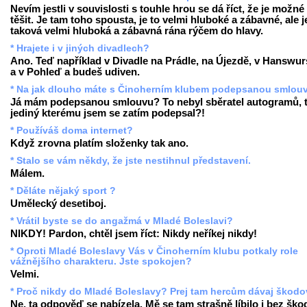
Nevím jestli v souvislosti s touhle hrou se dá říct, že je možné
těšit. Je tam toho spousta, je to velmi hluboké a zábavné, ale j
taková velmi hluboká a zábavná rána rýčem do hlavy.
* Hrajete i v jiných divadlech?
Ano. Teď například v Divadle na Prádle, na Újezdě, v Hanswur
a v Pohleď a budeš udiven.
* Na jak dlouho máte s Činoherním klubem podepsanou smlou
Já mám podepsanou smlouvu? To nebyl sběratel autogramů, 
jediný kterému jsem se zatím podepsal?!
* Používáš doma internet?
Když zrovna platím složenky tak ano.
* Stalo se vám někdy, že jste nestihnul představení.
Málem.
* Děláte nějaký sport ?
Umělecký desetiboj.
* Vrátil byste se do angažmá v Mladé Boleslavi?
NIKDY! Pardon, chtěl jsem říct: Nikdy neříkej nikdy!
* Oproti Mladé Boleslavy Vás v Činoherním klubu potkaly role
vážnějšího charakteru. Jste spokojen?
Velmi.
* Proč nikdy do Mladé Boleslavy? Prej tam hercům dávaj škodov
Ne, ta odpověď se nabízela. Mě se tam strašně líbilo i bez ško