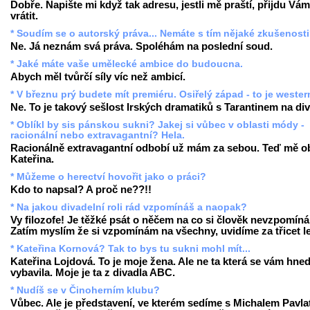
Dobře. Napište mi když tak adresu, jestli mě praští, přijdu Vám
vrátit.
* Soudím se o autorský práva... Nemáte s tím nějaké zkušenost
Ne. Já neznám svá práva. Spoléhám na poslední soud.
* Jaké máte vaše umělecké ambice do budoucna.
Abych měl tvůrčí síly víc než ambicí.
* V březnu prý budete mít premiéru. Osiřelý západ - to je weste
Ne. To je takový sešlost Irských dramatiků s Tarantinem na div
* Oblíkl by sis pánskou sukni? Jakej si vůbec v oblasti módy -
racionální nebo extravagantní? Hela.
Racionálně extravagantní odbobí už mám za sebou. Teď mě ob
Kateřina.
* Můžeme o herectví hovořit jako o práci?
Kdo to napsal? A proč ne??!!
* Na jakou divadelní roli rád vzpomínáš a naopak?
Vy filozofe! Je těžké psát o něčem na co si člověk nevzpomíná
Zatím myslím že si vzpomínám na všechny, uvidíme za třicet le
* Kateřina Kornová? Tak to bys tu sukni mohl mít...
Kateřina Lojdová. To je moje žena. Ale ne ta která se vám hne
vybavila. Moje je ta z divadla ABC.
* Nudíš se v Činoherním klubu?
Vůbec. Ale je představení, ve kterém sedíme s Michalem Pavla