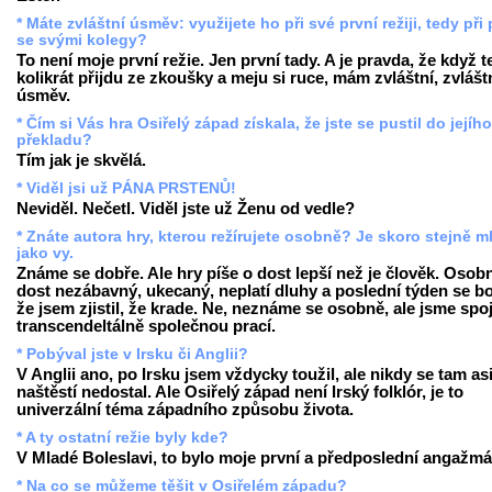
* Máte zvláštní úsměv: využijete ho při své první režiji, tedy při 
se svými kolegy?
To není moje první režie. Jen první tady. A je pravda, že když 
kolikrát přijdu ze zkoušky a meju si ruce, mám zvláštní, zvlášt
úsměv.
* Čím si Vás hra Osiřelý západ získala, že jste se pustil do jejího
překladu?
Tím jak je skvělá.
* Viděl jsi už PÁNA PRSTENŮ!
Neviděl. Nečetl. Viděl jste už Ženu od vedle?
* Znáte autora hry, kterou režírujete osobně? Je skoro stejně m
jako vy.
Známe se dobře. Ale hry píše o dost lepší než je člověk. Osobn
dost nezábavný, ukecaný, neplatí dluhy a poslední týden se bo
že jsem zjistil, že krade. Ne, neznáme se osobně, ale jsme spo
transcendeltálně společnou prací.
* Pobýval jste v Irsku či Anglii?
V Anglii ano, po Irsku jsem vždycky toužil, ale nikdy se tam as
naštěstí nedostal. Ale Osiřelý západ není Irský folklór, je to
univerzální téma západního způsobu života.
* A ty ostatní režie byly kde?
V Mladé Boleslavi, to bylo moje první a předposlední angažmá
* Na co se můžeme těšit v Osiřelém západu?