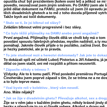
opustila chuť být prezidentem (kolem osmi let) a jelikož se mi 
povedlo, neuvažoval jsem jiným směrem. Po DAMU jsem ale š
ještě dělat dokument na FAMU, protože už jsem žil opravdu je
těch divadelních ghetech a to mě z toho docela příjemně vytrh
Takže bych asi točil dokumenty.
* Stalo se ti, že jsi blbnul od slávy?
Zvládám blbnout velmi progresivně i bez slávy.
* Co bylo těžší přijímačky na DAMU anebo první angažmá?
První angažmá. Přijímačky člověk dělá ve chvíli kdy má o tom
povolání spoustu falešných představ, myslím naštěstí, a ty mu
pomáhají. Jakmile člověk přijde o to pozlátko, začíná život. Bo
je hezky patetické, ale je to pravda.
* To jste studoval rezii a herectvi dohromady? Jak jste to doka
To dokázali spíš mí učitelé Luboš Pistorius a Jiří Adamíra, já j
dělal co jsem stačil, oni mě rozpůlili a přitom neusmrtili.
* Zápasíte někdy s trémou ?
Vždycky. Ale to k tomu patří. Před poslední premiérou Portugá
Činoheráku jsem poprvé zápasil s tím, že se tréma ne a ne dos
a to bylo teprve maso.
* Vzal byste roli v kolektivu , který vám nesedí.
Ano. Máte nějaký?
* Jak se žije v divadelním ghetu? Převažuje alkohol, sex a drog
Žije se v něm jako v každém jiném ghetu, někdy krásně jindy 
hezky a převažuje to co si člověk vybere. Alkohol a drogy mě