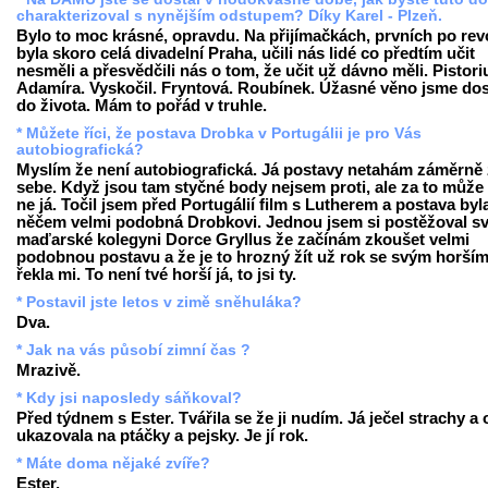
charakterizoval s nynějším odstupem? Díky Karel - Plzeň.
Bylo to moc krásné, opravdu. Na přijímačkách, prvních po revo
byla skoro celá divadelní Praha, učili nás lidé co předtím učit
nesměli a přesvědčili nás o tom, že učit už dávno měli. Pistori
Adamíra. Vyskočil. Fryntová. Roubínek. Úžasné věno jsme dos
do života. Mám to pořád v truhle.
* Můžete říci, že postava Drobka v Portugálii je pro Vás
autobiografická?
Myslím že není autobiografická. Já postavy netahám záměrně
sebe. Když jsou tam styčné body nejsem proti, ale za to může 
ne já. Točil jsem před Portugálií film s Lutherem a postava byl
něčem velmi podobná Drobkovi. Jednou jsem si postěžoval s
maďarské kolegyni Dorce Gryllus že začínám zkoušet velmi
podobnou postavu a že je to hrozný žít už rok se svým horším 
řekla mi. To není tvé horší já, to jsi ty.
* Postavil jste letos v zimě sněhuláka?
Dva.
* Jak na vás působí zimní čas ?
Mrazivě.
* Kdy jsi naposledy sáňkoval?
Před týdnem s Ester. Tvářila se že ji nudím. Já ječel strachy a
ukazovala na ptáčky a pejsky. Je jí rok.
* Máte doma nějaké zvíře?
Ester.