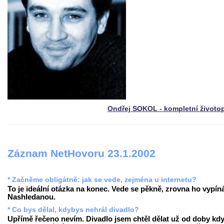
Ondřej SOKOL - kompletní životo
Záznam NetHovoru 23.1.2002
* Začněme obligátně: jak se vede, zejména u internetu?
To je ideální otázka na konec. Vede se pěkně, zrovna ho vypín
Nashledanou.
* Co bys dělal, kdybys nehrál divadlo?
Upřímě řečeno nevím. Divadlo jsem chtěl dělat už od doby kd