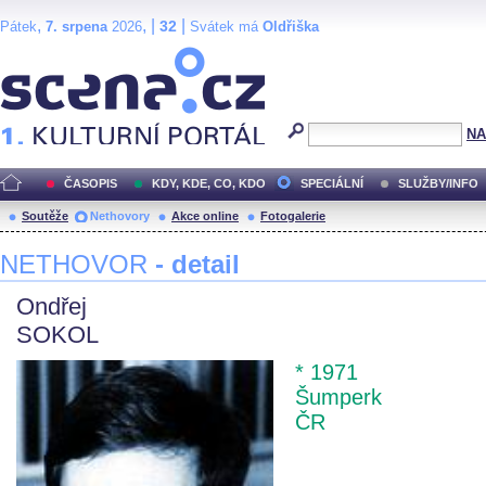
,
, |
|
32
Pátek
7. srpena
2026
Svátek má
Oldřiška
Scéna.cz
NA
ČASOPIS
KDY, KDE, CO, KDO
SPECIÁLNÍ
SLUŽBY/INFO
Soutěže
Nethovory
Akce online
Fotogalerie
NETHOVOR
- detail
Ondřej
SOKOL
* 1971
Šumperk
ČR