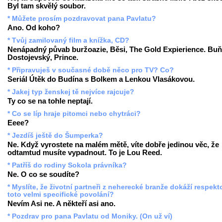
Byl tam skvělý soubor.
* Můžete prosím pozdravovat pana Pavlatu?
Ano. Od koho?
* Tvůj zamilovaný film a knížka, CD?
Nenápadný půvab buržoazie, Běsi, The Gold Expierience. Buň
Dostojevský, Prince.
* Připravuješ v současné době něco pro TV? Co?
Seriál Útěk do Budína s Bolkem a Lenkou Vlasákovou.
* Jakej typ ženskej tě nejvíce rajcuje?
Ty co se na tohle neptají.
* Co se líp hraje pitomci nebo chytráci?
Eeee?
* Jezdíš ještě do Šumperka?
Ne. Když vyrostete na malém mětě, víte dobře jedinou věc, že
odtamtud musíte vypadnout. To je Lou Reed.
* Patříš do rodiny Sokola právníka?
Ne. O co se soudíte?
* Myslíte, že životní partneři z neherecké branže dokáží respekt
toto velmi specifické povolání?
Nevím Asi ne. A někteří asi ano.
* Pozdrav pro pana Pavlatu od Moniky. (On už ví)