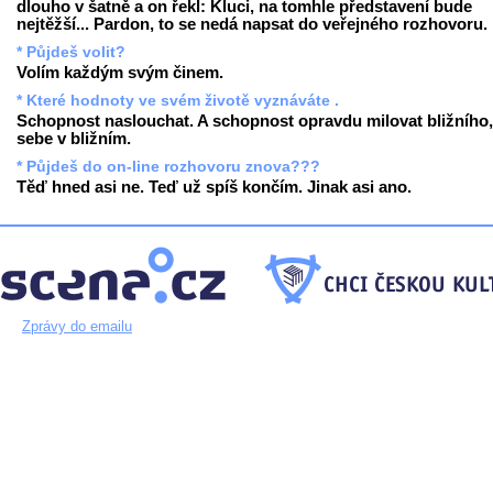
dlouho v šatně a on řekl: Kluci, na tomhle představení bude
nejtěžší... Pardon, to se nedá napsat do veřejného rozhovoru.
* Půjdeš volit?
Volím každým svým činem.
* Které hodnoty ve svém životě vyznáváte .
Schopnost naslouchat. A schopnost opravdu milovat bližního,
sebe v bližním.
* Půjdeš do on-line rozhovoru znova???
Těď hned asi ne. Teď už spíš končím. Jinak asi ano.
Zprávy do emailu