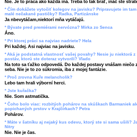
Nie. Je to práca ako každá iná. Treba to tak brať, ináč ste strat
* Čím dokážete vytočiť kolegov na javisku? Pripravujete im tam
malé nečakané pastičky? Radka, Partizánske
Ja nbevytáčam,niektorí mňa vytáčajú.
* Bývate pred premiérami nervózna? Mirka zo Senca
Áno.
* Pri ktorej práci sa najviac nadriete? Hela
Pri každej. Asi najviac na javisku.
* Aká je podstatná vlastnosť vašej povahy? Nesie ju niektorá z
postáv, ktorú ste doteraz vytvorili? Vlado
Na toto sa ťažko odpovedá. Do každej postavy vnášam niečo 
seba. Nie je to zo súkromia, iba z mojej fantázie.
* Proč zrovna Kuře melancholik?
Lebo tam hrali výborní herci.
* Jste kuřačka?
Nie. Som astmatička.
* Čoho bolo viac: rozbitých pohárov na skúškach Barmaniek a
popichaných prstov v Krajčírkach? Petra
Pohárov.
* Máte v šatníku aj nejaký kus odevu, ktorý ste si sama ušili? J
Nitry
Nie. Nie je čas.