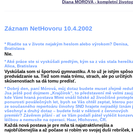
Diana MÓROVÁ - kompletní životo
Záznam NetHovoru 10.4.2002
* Riadite sa v živote nejakým heslom alebo výrokom? Denisa,
Bratislava
Nie.
* Aké práce ste si vyskúšali predtým, kým sa z vás stala herečk
Alica, Bratislava
Vyskúšala som si športovú gymnastiku. A to už je istým spô
predvádzanie sa. Tiež som mala trému, strach, ale po určitých
skúsenostiach sa dá tomu predísť.
* Dobrý den, paní Mórová, můj dotaz budete muset zřejmě redu
Jsa ještě pod dojmem „Krajčírok“, to představení mě velmi zauj
kde Vámi hraná postava Mimi vnáší lidské až živočišné protepl
ponurosti poválečných let, bych se Vás chtěl zeptat, kterou po
ze současného repertoáru činohry SND hrajete nejraději /znám 
všechny/ a druhý dotaz – budete hrát v některé z červnových
premiér? Závěrem přání - ať se Vám podaří páteř vyléčit konzerv
léčbou a nemusíte na operaci. Haar, Hlohovec, ČR.
Každá nová postava je pre mňa tá najatraktívnejšia a
najobľúbenejšia a až počase si robím vo svojej duši rebríček, 