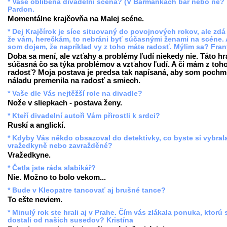
* Vaše oblíbená divadelní scéna? (V Barmankách bar nebo ne?
Pardon.
Momentálne krajčovňa na Malej scéne.
* Dej Krajčírok je síce situovaný do povojnových rokov, ale zdá
že vám, herečkám, to nebráni byť súčasnými ženami na scéne. 
som dojem, že napríklad vy z toho máte radosť. Mýlim sa? Fran
Doba sa mení, ale vzťahy a problémy ľudí niekedy nie. Táto hr
súčasná čo sa týka problémov a vzťahov ľudí. A či mám z toh
radosť? Moja postava je predsa tak napísaná, aby som poch
náladu premenila na radosť a smiech.
* Vaše dle Vás nejtěžší role na divadle?
Nože v sliepkach - postava ženy.
* Kteří divadelní autoři Vám přirostli k srdci?
Ruskí a anglickí.
* Kdyby Vás někdo obsazoval do detektivky, co byste si vybrala,
vražedkyně nebo zavražděné?
Vražedkyne.
* Četla jste ráda slabikář?
Nie. Možno to bolo vekom...
* Bude v Kleopatre tancovať aj brušné tance?
To ešte neviem.
* Minulý rok ste hrali aj v Prahe. Čím vás zlákala ponuka, ktorú 
dostali od našich susedov? Kristína