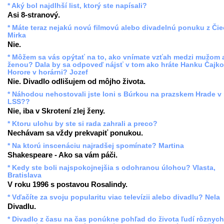
* Aký bol najdlhší list, ktorý ste napísali?
Asi 8-stranový.
* Máte teraz nejakú novú filmovú alebo divadelnú ponuku z Či
Mirka
Nie.
* Môžem sa vás opýtať na to, ako vnímate vzťah medzi mužom 
ženou? Dala by sa odpoveď nájsť v tom ako hráte Hanku Čajko
Horore v horárni? Jozef
Nie. Divadlo odlišujem od môjho života.
* Náhodou nehostovali jste loni s Búrkou na prazskem Hrade v
LSS??
Nie, iba v Skrotení zlej ženy.
* Ktoru ulohu by ste si rada zahrali a preco?
Nechávam sa vždy prekvapiť ponukou.
* Na ktorú inscenáciu najradšej spomínate? Martina
Shakespeare - Ako sa vám páči.
* Kedy ste boli najspokojnejšia s odohranou úlohou? Vlasta,
Bratislava
V roku 1996 s postavou Rosalindy.
* Vďačíte za svoju popularitu viac televízii alebo divadlu? Nela
Divadlu.
* Divadlo z času na čas ponúkne pohľad do života ľudí rôznych