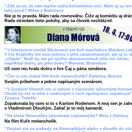
* Zdá sa mi, že vám lepšie sedia komediálne role. Máte aj vy ten
taký pocit? Milan z Bratislavy
Nie je to pravda. Mám rada rovnováhu. Čiže aj komédiu aj drá
Rada striedam tieto polohy, aby sa človek nezbláznil.
* V televíznom seriáli Silvánovci ste boli manželkou Mariána L
V hre Krajčírky ste síce jednou z jeho zamestnankýň, ale aj tu s
„užijete“. Brali by ste po týchto skúsenostiach ešte inú úlohu,
napríklad dcéry, po jeho boku? Marcela, Bratislava
Už som mu hrala dcéru v hre Čaj u pána senátora.
* Čím si vás získal film Kuře melancholik? Katarína, Brezno
Svojím príbehom a pekne napísaným scenárom.
* V českých filmoch ste si zahrali s viacerými výbornými hercam
Chceli by ste si ešte s niektorými z nich spoluprácu zopakovať
Zuzana, Trenčín
Zopakovala by som si to s Karlom Rodenom. A moj sen je zahr
s Vladimírom Dlouhým. Zatiaľ je to môj kamarát.
* Na ktorú filmovačku spomínate najčastejšie? Mely z Ostravy
Na film Kuře melancholik.
* Dostali ste sa niekedy na filmovačkách alebo v divadle do sit