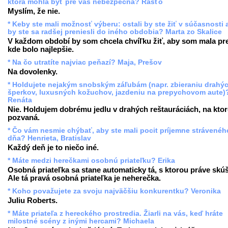
ktorá mohla byť pre vás nebezpečná? Rasťo
Myslím, že nie.
* Keby ste mali možnosť výberu: ostali by ste žiť v súčasnosti 
by ste sa radšej preniesli do iného obdobia? Marta zo Skalice
V každom období by som chcela chvíľku žiť, aby som mala pr
kde bolo najlepšie.
* Na čo utratíte najviac peňazí? Maja, Prešov
Na dovolenky.
* Holdujete nejakým snobským záľubám (napr. zbieraniu drahý
šperkov, luxusných kožuchov, jazdeniu na prepychovom aute)
Renáta
Nie. Holdujem dobrému jedlu v drahých reštauráciách, na kto
pozvaná.
* Čo vám nesmie chýbať, aby ste mali pocit príjemne strávenéh
dňa? Henrieta, Bratislav
Každý deň je to niečo iné.
* Máte medzi herečkami osobnú priateľku? Erika
Osobná priateľka sa stane automaticky tá, s ktorou práve skú
Ale tá pravá osobná priateľka je neherečka.
* Koho považujete za svoju najväčšiu konkurentku? Veronika
Juliu Roberts.
* Máte priateľa z hereckého prostredia. Žiarli na vás, keď hráte
milostné scény z inými hercami? Michaela