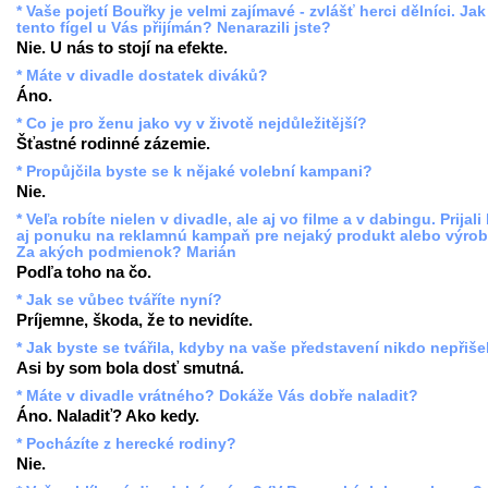
* Vaše pojetí Bouřky je velmi zajímavé - zvlášť herci dělníci. Jak
tento fígel u Vás přijímán? Nenarazili jste?
Nie. U nás to stojí na efekte.
* Máte v divadle dostatek diváků?
Áno.
* Co je pro ženu jako vy v životě nejdůležitější?
Šťastné rodinné zázemie.
* Propůjčila byste se k nějaké volební kampani?
Nie.
* Veľa robíte nielen v divadle, ale aj vo filme a v dabingu. Prijali
aj ponuku na reklamnú kampaň pre nejaký produkt alebo výro
Za akých podmienok? Marián
Podľa toho na čo.
* Jak se vůbec tváříte nyní?
Príjemne, škoda, že to nevidíte.
* Jak byste se tvářila, kdyby na vaše představení nikdo nepřiše
Asi by som bola dosť smutná.
* Máte v divadle vrátného? Dokáže Vás dobře naladit?
Áno. Naladiť? Ako kedy.
* Pocházíte z herecké rodiny?
Nie.