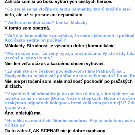
Zahrala som si po boku výborných českých hercov.
* Čo ste si sama vložila do textu barmanky, ktorú stvárňujete?
Veľa, ale už si presne ani nepamätám.
* Veríte na reinkarnáciu? Lenka, Malacky
V tomto som opatrná.
* Váš štýl komunikácie prezrádza, že máte skúsenosti s počítač
Ako často sedíte pri počítači?
Málokedy. Stručnosť je výsadou dobrej komunikácie.
* Mám skúsenosť, že ženy bývajú urozprávané. Vy ste vždy tak
úsečná a jednoslovná?
Nie, len veľa otázok a každému chcem vyhovieť.
* Zahrali ste si v českom poviedkovom filme Praha očima...
Ovplyvnilo to nejako váš pohľad na toto veľkomesto? Ľuba, K
Nie, ale pri točení som mala možnosť pochodiť po pražských
uliciach.
* V rýchlosti mi prichádzajú na um len tri tituly, v ktorých ste na
javisku sama s mužmi (Búrka, Nože v sliepkach, Horor v horárni
v takýchto prípadoch kolegovia herci voči vám pozornejší? Zd
Bratislava
Áno, obletujú ma.
* Herečka sa musí živiť čítaním scenárov. Aký je teda teraz vás 
k čítaniu?
Dá to zabrať, AK SCENáR nie je dobre napísaný.