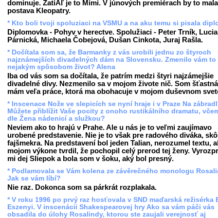
dominuje. ZatiAľ je to Mimi. V júnových premiérach by to mala
postava Kleopatry.
* Kto boli tvoji spoluziaci na VSMU a na aku temu si pisala dip
Diplomovka - Pohyv v herectve. Spolužiaci - Peter Trník, Lucia
Párnická, Michaela Čobejová, Dušan Cinkota, Juraj Rašla.
* Dočítala som sa, že Barmanky z vás urobili jednu zo štyroch
najznámejších divadelných dám na Slovensku. Zmenilo vám to
nejakým spôsobom život? Alena
Iba od vás som sa dočítala, že patrím medzi štyri najzámejšie
divadelné divy. Nezmenilo sa v mojom živote nič. Som šťastná
mám veľa práce, ktorá ma obohacuje v mojom duševnom svet
* Inscenace Nože ve slepicích se nyní hraje i v Praze Na zábradl
Můžete přiblížit Vaše pocity z onoho rustikálního dramatu, včem
dle Žena nádenicí a služkou?
Neviem ako to hrajú v Prahe. Ale u nás je to veľmi zaujímavo
urobené predstavenie. Nie je to však pre radového diváka, skô
fajšmekra. Na predstavení bol jeden Talian, nerozumel textu, a
mojom výkone tvrdil, že pochopil celý prerod tej ženy. Vyrozp
mi dej Sliepok a bola som v šoku, aký bol presný.
* Podlamovala se Vám kolena ze závěrečného monologu Rosali
Jak se vám líbí?
Nie raz. Dokonca som sa párkrát rozplakala.
* V roku 1996 po prvý raz hosťovala v SND maďarská režisérka 
Eszenyi. V inscenácii Shakespearovej hry Ako sa vám páči vás
obsadila do úlohy Rosalindy, ktorou ste zaujali verejnosť aj