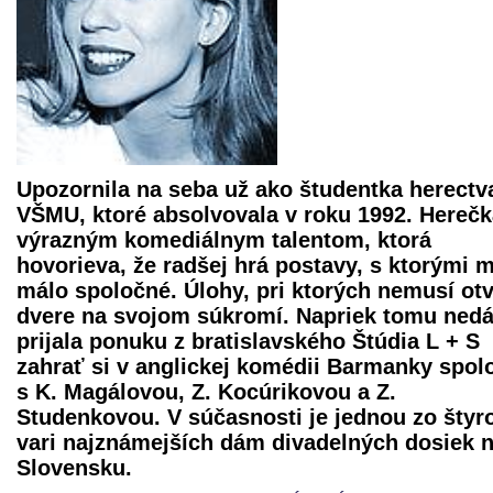
Upozornila na seba už ako študentka herectv
VŠMU, ktoré absolvovala v roku 1992. Herečk
výrazným komediálnym talentom, ktorá
hovorieva, že radšej hrá postavy, s ktorými 
málo spoločné. Úlohy, pri ktorých nemusí ot
dvere na svojom súkromí. Napriek tomu ned
prijala ponuku z bratislavského Štúdia L + S
zahrať si v anglickej komédii
Barmanky
spol
s K. Magálovou, Z. Kocúrikovou a Z.
Studenkovou. V súčasnosti je jednou zo štyr
vari najznámejších dám divadelných dosiek 
Slovensku.