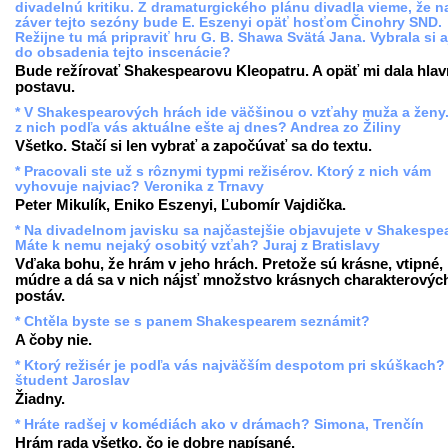
divadelnú kritiku. Z dramaturgického plánu divadla vieme, že n
záver tejto sezóny bude E. Eszenyi opäť hosťom Činohry SND.
Režijne tu má pripraviť hru G. B. Shawa Svätá Jana. Vybrala si a
do obsadenia tejto inscenácie?
Bude režírovať Shakespearovu Kleopatru. A opäť mi dala hla
postavu.
* V Shakespearových hrách ide väčšinou o vzťahy muža a ženy.
z nich podľa vás aktuálne ešte aj dnes? Andrea zo Žiliny
Všetko. Stačí si len vybrať a započúvať sa do textu.
* Pracovali ste už s rôznymi typmi režisérov. Ktorý z nich vám
vyhovuje najviac? Veronika z Trnavy
Peter Mikulík, Eniko Eszenyi, Ľubomír Vajdička.
* Na divadelnom javisku sa najčastejšie objavujete v Shakespea
Máte k nemu nejaký osobitý vzťah? Juraj z Bratislavy
Vďaka bohu, že hrám v jeho hrách. Pretože sú krásne, vtipné,
múdre a dá sa v nich nájsť množstvo krásnych charakterovýc
postáv.
* Chtěla byste se s panem Shakespearem seznámit?
A čoby nie.
* Ktorý režisér je podľa vás najväčším despotom pri skúškach?
študent Jaroslav
Žiadny.
* Hráte radšej v komédiách ako v drámach? Simona, Trenčín
Hrám rada všetko, čo je dobre napísané.