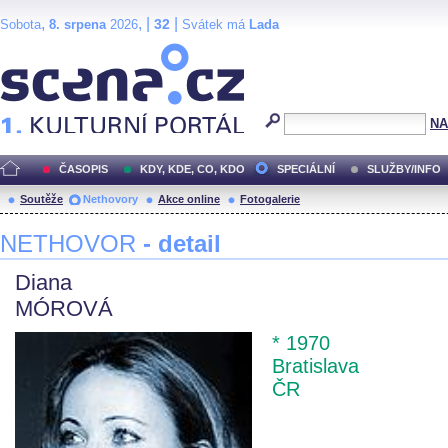
,
, |
|
32
Sobota
8. srpena
2026
Svátek má
Lada
Scéna.cz
NA
ČASOPIS
KDY, KDE, CO, KDO
SPECIÁLNÍ
SLUŽBY/INFO
Soutěže
Nethovory
Akce online
Fotogalerie
NETHOVOR
- detail
Diana
MÓROVÁ
* 1970
Bratislava
ČR