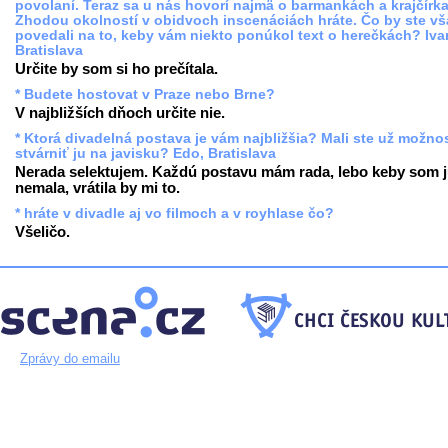
povolaní. Teraz sa u nás hovorí najmä o barmankách a krajčírk
Zhodou okolností v obidvoch inscenáciách hráte. Čo by ste vš
povedali na to, keby vám niekto ponúkol text o herečkách? Iva
Bratislava
Určite by som si ho prečítala.
* Budete hostovat v Praze nebo Brne?
V najbližších dňoch určite nie.
* Ktorá divadelná postava je vám najbližšia? Mali ste už možno
stvárniť ju na javisku? Edo, Bratislava
Nerada selektujem. Každú postavu mám rada, lebo keby som 
nemala, vrátila by mi to.
* hráte v divadle aj vo filmoch a v royhlase čo?
Všeličo.
Zprávy do emailu