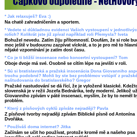
* Jak relaxuješ? Eva :)
Na chatě zahradničením a sportem.
* Vedete si důkladnou evidenci Vašich vystoupení v jednotlivý
rolích? Kolikrát jste již zpíval například roli Přemysla? Iveta
Bohužel nevedu. Zatím žiju přítomností. Doufám, že si role b
moc ještě v budoucnu zazpívat víckrát, a to je pro mě to hlavn
nějaké vzpomínání je zatím dost času.
* Co je ti bližší inscenace nebo koncertní vystoupení? Tom
Oboje dvoje má své. Osobně se cítím lépe na jevišti v roli.
* Sú si bratislavská a pražská inscenácia Dona Giovanniho as
trochu podobné? Mohli by ste bez problémov vstúpiť z pražsk
naštudovania do bratislavského? Gregor
Pražské nastudování se dá řící, že je vyloženě klasické. Kdežt
slovenská je v režii Jozefa Bednárika, tedy moderní. Jelikož u
Giovanniho zpívám v páté inscenaci, myslím, že by to neměl b
problém.
* Který z písňových cyklů zpíváte nejraději? Pavla
Z písňové tvorby nejraději zpívám Biblické písně od Antonína
Dvořáka.
* Používáš doma internet? Jitka
Začínám se učit ho používat, protože kromě mě a našeho psa