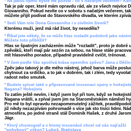
* Na jakou operu byste mě pozval - co s načatým večerem? Kar
Tak je pár oper, které mám opravdu rád, ale ze všech nejvíce 
Giovanniho. Pokud nevíte co v sobotu s načatým večerem, tak
můžete přijít podívat do Stavovského divadla, ve kterém zpívá
* Sedí Vám role Dona Giovanniho i v civilním životě?
Kterému muži, jenž má rád život, by neseděla?
* Říkal jste někdy, že se může hlas rozladit podobně jako nástro
Můžete toto přiblížit?
Hlas se špatným zacházením může "rozladit", proto je dobré 
zpěváků, kteří mají pár sezón za sebou, na hlase stále pracova
mít hlasového poradce, případně pravidelně cvičit, trénovat.
* V čem podle Vás spočívá krása operního zpěvu? Jana z Děčín
Zpěv jako takový je dle mého nástroj, jehož barva může poslu
chytnout za srdíčko, a to jak v dobrém, tak i zlém, tedy vyvolat
radost nebo smutek.
* Budete zpívat také v připravované inscenaci opery o hokejist
Nagana? Hokejista
To zatím ještě nevím, i když jsem byl při tom, když se hokejist
Nagana vrátili, a zpíval jsem jim na Staroměstském náměstí h
Pro mě to byl opravdu nezapomenutelný zážitek, pravděpodob
již nikdy nezazpívám pohromadě s více jak sto tisíci lidmi. Ná
atmosféra, po jedné straně stál Dominik Hašek, z druhé Jarom
Jágr.
* Ktorý choreograf a v ktorej inscenácii chcel od vás najťažší
"pohybový" výkon? Luboš, Bratislava