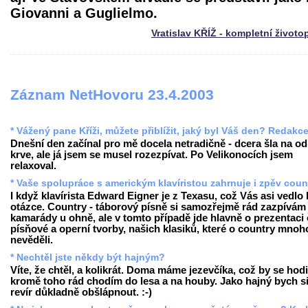
Giovanni a Guglielmo.
Vratislav KŘÍŽ - kompletní životo
Záznam NetHovoru 23.4.2003
* Vážený pane Kříži, můžete přiblížit, jaký byl Váš den? Redakc
Dnešní den začínal pro mě docela netradičně - dcera šla na o
krve, ale já jsem se musel rozezpívat. Po Velikonocích jsem
relaxoval.
* Vaše spolupráce s americkým klavíristou zahrnuje i zpěv coun
I když klavírista Edward Eigner je z Texasu, což Vás asi vedlo 
otázce. Country - táborový písně si samozřejmě rád zazpívám
kamarády u ohně, ale v tomto případě jde hlavně o prezentaci
písňové a operní tvorby, našich klasiků, které o country mnoh
nevěděli.
* Nechtěl jste někdy být hajným?
Víte, že chtěl, a kolikrát. Doma máme jezevčíka, což by se hodi
kromě toho rád chodím do lesa a na houby. Jako hajný bych s
revír důkladně obšlápnout. :-)