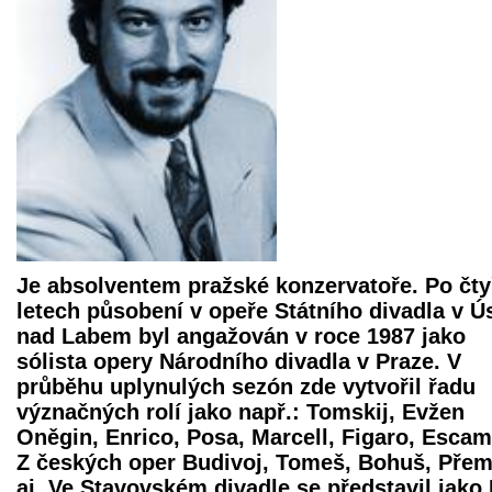
Je absolventem pražské konzervatoře. Po čt
letech působení v opeře Státního divadla v Ús
nad Labem byl angažován v roce 1987 jako
sólista opery Národního divadla v Praze. V
průběhu uplynulých sezón zde vytvořil řadu
význačných rolí jako např.: Tomskij, Evžen
Oněgin, Enrico, Posa, Marcell, Figaro, Escami
Z českých oper Budivoj, Tomeš, Bohuš, Přem
aj. Ve Stavovském divadle se představil jako