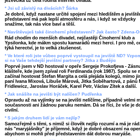
jezevčíka už celá rodina internet ovládá.
* Jsi už závislý na divácích? Šárka
Je dobré, když nastane určité spojení mezi hledištěm a jevišt
představení má pak lepší atmosféru a nás, i když se vždycky
snažíme, tak nás více baví a těší.
* Navštěvuješ také činoherní představení? Jak často? Zdena-O
Rád chodím do menších divadel, nejčastěji Činoherní klub a
Ypsilonka, kde mákm spostu kamarádů mezi herci. I pro mě, c
týká herectví, je to velká zkušenost.
* Ve které roli jste vůbec poprvé vystoupil na jeviště ND? Vzp
si na Vaše tehdejší jevištní partnery? Jitka z Budějic
Poprvé jsem v ND hostoval v opeře Sergeje Prokofjeva - Zásn
klášteře, kde jsem zpíval roli Ferdinanda (rok 1987). Spolu se
začínal hostovat Štefan Margita a celá plejáda kolegů, mimo ji
paní Ivana Mixová, Libuše Márová, Jitka Soběhartová, z pánů 
Fridlewicz, Jaroslav Horáček, Karel Petr, Václav Zítek a další.
* Jak snášíte na jevišti být nalíčen? Pudřenka
Opravdu až na vyjímky se na jevišti nelíčíme, případně velmi m
současnosti ani žádnou paruku nemám. Dá se říci, že vše je d
civilní.
* S jakým druhem lidí je vám nejlíp?
Samozřejmě s těmi, s nimiž si člověk nejlíp rozumí a má je rád
nás "maryjášníky" je příjemné, když je dobré obsazení na oper
abychom si mohli před představením dát dobrou maryáše.