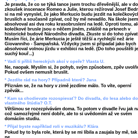
Je pravda, že co se týká tance jsem trochu dřevěnější, ale v d
zkoušek inscenace Romeo a Julie, kterou režíroval Josef Bedn
si na mě vynyslel, že jako Merkucio budu jezdit na kolečkovýc
bruslích a současně zpívat, což by mě nevadilo. Na škole jsem
absolvoval asi dva roku krasobruslení na ledě. Oproti tomu, al
kolečkové brusle jsou o něčem jiném, zvláště na prknech v
historické budově Národního divadla. Zkuste si do toho zpívat
Musím říci, že árie Merkucia je ještě těžší a rychlejší než árie
Giovanniho - Šampaňská. Vždycky jsem si připadal jako bych
absolvoval volnou jízdu v exhibici na ledě. (Do toho pouštěli j
suchý kouř...)
* Vadí ti příliš hereckých akcí v opeře? Vlasta U.
Ne, naopak. Myslím si, že pohyb, svým způsobem, zpěv uvolňu
Pokud ovšem nemusít bruslit.
* Jezdíte rád na hory? Případně které? Jana
Přiznám se, že na hory v zimě jezdíme málo. To víte, operní
zpěvák...
* Kam sa chodievate rozospievať? Do divadla, do lesa alebo do
vlastného štúdia? O.T.
Většinou se rozezpívávám doma. To potom v divadle řvu jak na
což samozřejmě není dobře, ale to si uvědomím až ve svém
domácím studiu.
* Přijal byste například roli v muzikálu? Klára
Pokud by to byla role, která by se mi líbila a zaujala by mě, tak
ne.