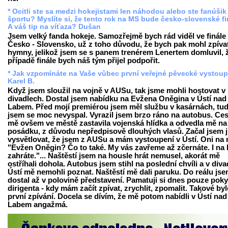
* Ocitli ste sa medzi hokejistami len náhodou alebo ste fanúšik
športu? Myslíte si, že tento rok na MS bude česko-slovenské f
A váš tip na víťaza? Dušan
Jsem velký fanda hokeje. Samozřejmě bych rád viděl ve finále
Česko - Slovensko, už z toho důvodu, že bych pak mohl zpíva
hymny, jelikož jsem se s panem trenérem Lenertem domluvil, 
případě finále bych náš tým přijel podpořit.
* Jak vzpomínáte na Vaše vůbec první veřejné pěvecké vystou
Karel B.
Když jsem sloužil na vojně v AUSu, tak jsme mohli hostovat v
divadlech. Dostal jsem nabídku na Evžena Oněgina v Ústí nad
Labem. Před mojí premiérou jsem měl službu v kasárnách, tud
jsem se moc nevyspal. Vyrazil jsem brzo ráno na autobus. Ce
mě ovšem ve městě zastavila vojenská hlídka a odvedla mě na
posádku, z důvodu nepředpisově dlouhých vlasů. Začal jsem 
vysvětlovat, že jsem z AUSu a mám vystoupení v Ústí. Oni na 
"Evžen Oněgin? Čo to také. My vás zavřeme až zčernáte. I na 
zahráte."... Naštěstí jsem na housle hrát nemusel, akorát mě
ostříhali dohola. Autobus jsem stihl na poslední chvíli a v diva
Ústí mě nemohli poznat. Naštěstí mě dali paruku. Do reálu jse
dostal až v polovině představení. Pamatuji si dnes pouze pok
dirigenta - kdy mám začít zpívat, zrychlit, zpomalit. Takové by
první zpívání. Docela se dívím, že mě potom nabídli v Ústí nad
Labem angažmá.