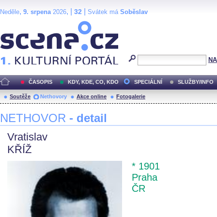
,
, |
|
32
Neděle
9. srpena
2026
Svátek má
Soběslav
Scéna.cz
NA
ČASOPIS
KDY, KDE, CO, KDO
SPECIÁLNÍ
SLUŽBY/INFO
Soutěže
Nethovory
Akce online
Fotogalerie
NETHOVOR
- detail
Vratislav
KŘÍŽ
* 1901
Praha
ČR